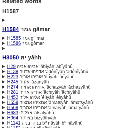
Related words
H1587
H1584
גּמר gâmar
e
H1585
גּמר g
mar
H1586
גּמר gômer
H3050
יהּ yâhh
H29
אביּהוּ אביּה 'ăbı̂yâh 'ăbı̂yâhû
H138
אדניּהוּ אדניּה 'ădônı̂yâh 'ădônı̂yâhû
H223
אוּריּהוּ אוּריּה 'ûrı̂yâh 'ûrı̂yâhû
H245
אזניה 'ăzanyâh
H274
אחזיהוּ אחזיה 'ăchazyâh 'ăchazyâhû
H281
אחיּהוּ אחיּה 'ăchı̂yâh 'ăchı̂yâhû
H452
אליּהוּ אליּה 'êlı̂yâh 'êlı̂yâhû
H558
אמציהוּ אמציה 'ămatsyâh 'ămatsyâhû
H568
אמריהוּ אמריה 'ămaryâh 'ămaryâhû
H683
אצליהוּ 'ătsalyâhû
H964
בּזיותיה bizyôthyâh
e
e
H1141
בּניהוּ בּניה b
nâyâh b
nâyâhû
e
e