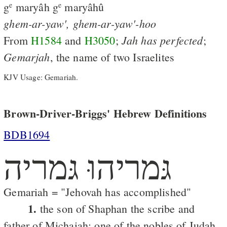
g
maryâh g
maryâhû
e
e
ghem-ar-yaw',
ghem-ar-yaw'-hoo
Jah
has
perfected
From
H1584
and
H3050
;
;
Gemarjah
, the name of two Israelites
KJV Usage: Gemariah.
Brown-Driver-Briggs' Hebrew Definitions
BDB1694
גּמריהוּ גּמריה
Gemariah = "Jehovah has accomplished"
1.
the son of Shaphan the scribe and
father of Michaiah; one of the nobles of Judah