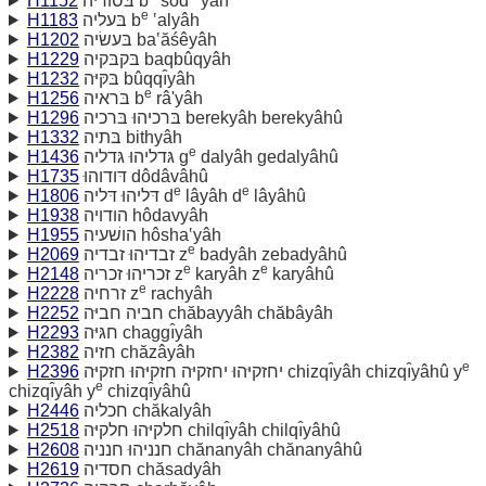
H1152
בּסודיה b
sôd
yâh
e
H1183
בּעליה b
‛alyâh
H1202
בּעשׂיה ba‛ăśêyâh
H1229
בּקבּקיה baqbûqyâh
H1232
בּקּיּה bûqqı̂yâh
e
H1256
בּראיה b
râ'yâh
H1296
בּרכיהוּ בּרכיה berekyâh berekyâhû
H1332
בּתיה bithyâh
e
H1436
גּדליהוּ גּדליה g
dalyâh gedalyâhû
H1735
דּודוהוּ dôdâvâhû
e
e
H1806
דּליהוּ דּליה d
lâyâh d
lâyâhû
H1938
הודויה hôdavyâh
H1955
הושׁעיה hôsha‛yâh
e
H2069
זבדיהוּ זבדיה z
badyâh zebadyâhû
e
e
H2148
זכריהוּ זכריה z
karyâh z
karyâhû
e
H2228
זרחיה z
rachyâh
H2252
חביה חביּה chăbayyâh chăbâyâh
H2293
חגּיּה chaggı̂yâh
H2382
חזיה chăzâyâh
e
H2396
יחזקיּהוּ יחזקיּה חזקיּהוּ חזקיּה chizqı̂yâh chizqı̂yâhû y
e
chizqı̂yâh y
chizqı̂yâhû
H2446
חכליה chăkalyâh
H2518
חלקיּהוּ חלקיּה chilqı̂yâh chilqı̂yâhû
H2608
חנניהוּ חנניה chănanyâh chănanyâhû
H2619
חסדיה chăsadyâh