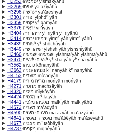
H3253
יסמכיהוּ yismakyâhû
H3269
יעזיּהוּ ya‛ăzı̂yâhû
H3298
יערשׁיה ya‛ăreshyâh
e
H3301
יפדּיה yiphd
yâh
e
H3359
יקמיה y
qamyâh
H3376
יראיּיה yir'ı̂yâyh
e
e
H3404
יריּהוּ יריּה y
rı̂yâh y
rı̂yâhû
e
e
H3414
ירמיהוּ ירמיה yirm
yâh yirm
yâhû
e
H3439
ישׁוחיה y
shôchâyâh
H3449
ישּׁיּהוּ ישּׁיּה yishshı̂yâh yishshı̂yâhû
H3460
ישׁמעיהוּ ישׁמעיה yishma‛yâh yishma‛yâhû
e
e
H3470
ישׁעיהוּ ישׁעיה y
sha‛yâh y
sha‛yâhû
H3562
כּונניהוּ kônanyâhû
e
e
H3663
כּנניהוּ כּנניה k
nanyâh k
nanyâhû
H4153
מועדיה mô‛adyâh
H4179
מריּה מוריּה môrı̂yâh môrı̂yâh
H4271
מחסיה machsêyâh
H4320
מיכיה mı̂ykâyâh
e
H4424
מלטיה m
laṭyâh
H4441
מלכּיהוּ מלכּיּה malkı̂yâh malkiyâhû
H4573
מעדיה ma‛adyâh
H4590
מעזיהוּ מעזיה ma‛azyâh ma‛azyâhû
H4641
מעשׂיהוּ מעשׂיה ma‛ăśêyâh ma‛ăśêyâhû
e
H4677
מצביה m
tsôbâyâh
H4737
מקניהוּ miqnêyâhû