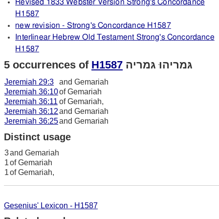
Revised 1833 Webster Version Strong's Concordance
H1587
new revision - Strong's Concordance H1587
Interlinear Hebrew Old Testament Strong's Concordance
H1587
5 occurrences of
H1587
גּמריהוּ גּמריה
Jeremiah 29:3
and Gemariah
Jeremiah 36:10
of Gemariah
Jeremiah 36:11
of Gemariah,
Jeremiah 36:12
and Gemariah
Jeremiah 36:25
and Gemariah
Distinct usage
3
and Gemariah
1
of Gemariah
1
of Gemariah,
Gesenius' Lexicon - H1587