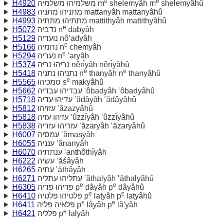
e
e
H4920
משׁלמיהוּ משׁלמיה m
shelemyâh m
shelemyâhû
H4983
מתּניהוּ מתּניה mattanyâh mattanyâhû
H4993
מתּתיהוּ מתּתיה mattithyâh mattithyâhû
e
H5072
נדביה n
dabyâh
H5129
נועדיה nô‛adyâh
e
H5166
נחמיה n
chemyâh
e
H5294
נעריה n
‛aryâh
H5374
נריּהוּ נריּה nêrı̂yâh nêrı̂yâhû
e
e
H5418
נתניהוּ נתניה n
thanyâh n
thanyâhû
e
H5565
סמכיהוּ s
makyâhû
H5662
עבדיהוּ עבדיה ‛ôbadyâh ‛ôbadyâhû
H5718
עדיהוּ עדיה ‛ădâyâh ‛ădâyâhû
H5812
עזזיהוּ ‛ăzazyâhû
H5818
עזּיּהוּ עזּיּה ‛ûzzı̂yâh ‛ûzzı̂yâhû
H5838
עזריהוּ עזריה ‛ăzaryâh ‛ăzaryâhû
H6007
עמסיה ‛ămasyâh
H6055
ענניה ‛ănanyâh
H6070
ענתתיּה ‛anthôthı̂yâh
H6222
עשׂיה ‛ăśâyâh
H6265
עתיה ‛ăthâyâh
H6271
עתליהוּ עתליה ‛ăthalyâh ‛ăthalyâhû
e
e
H6305
פּדיהוּ פּדיה p
dâyâh p
dâyâhû
e
e
H6410
פּלטיהוּ פּלטיה p
laṭyâh p
laṭyâhû
e
e
H6411
פּלאיה פּליה p
lâyâh p
lâ'yâh
e
H6421
פּלליה p
lalyâh