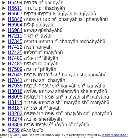
e
H6494
פּקחיה p
qachyâh
e
H6611
פּתחיה p
thachyâh
H6667
צדקיּהוּ צדקיּה tsidqı̂yâh tsidqı̂yâhû
e
e
H6846
צפניהוּ צפניה ts
phanyâh ts
phanyâhû
H6964
קוליה qôlâyâh
H6984
קוּשׁיהוּ qûshâyâhû
e
H7211
ראיה r
'âyâh
e
H7345
רחביהוּ רחביה r
chabyâh rechabyâhû
H7422
רמיה ramyâh
e
H7425
רמליהוּ r
malyâhû
e
H7480
רעליה r
‛êlâyâh
H7485
רעמיה ra‛amyâh
e
H7509
רפיה r
phâyâh
e
H7645
שׁבניהוּ שׁבניה sh
banyâh shebanyâhû
e
H7841
שׁחריה sh
charyâh
e
e
H7935
שׁכניהוּ שׁכניה sh
kanyâh sh
kanyâhû
H8018
שׁלמיהוּ שׁלמיה shelemyâh shelemyâhû
e
e
H8098
שׁמעיהוּ שׁמעיה sh
ma‛yâh sh
ma‛yâhû
e
e
H8114
שׁמריהוּ שׁמריה sh
maryâh sh
maryâhû
e
H8187
שׁעריה sh
‛aryâh
e
e
H8203
שׁפטיהוּ שׁפטיה sh
phaṭyâh sh
phaṭyâhû
H8274
שׁרביה shêrêbyâh
e
e
H8304
שׂריהוּ שׂריה ś
râyâh ś
râyâhû
G239
ἀλληλούΐα
Strong's Greek and Hebrew Dictionary and TVM Definitions provided by
e-sword-users.net