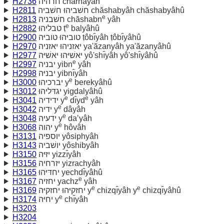
H2736
חרהיה charhăyâh
H2811
חשׁביהוּ חשׁביה chăshabyâh chăshabyâhû
e
H2813
חשׁבניה chăshabn
yâh
e
H2882
טבליהוּ ṭ
balyâhû
H2900
טוביּהוּ טוביּה ṭôbı̂yâh ṭôbı̂yâhû
H2970
יאזניהוּ יאזניה ya'ăzanyâh ya'ăzanyâhû
H2977
יאשׁיּהוּ יאשׁיּה yô'shı̂yâh yô'shı̂yâhû
e
H2997
יבניה yibn
yâh
H2998
יבניּה yibnı̂yâh
e
H3000
יברכיהוּ y
berekyâhû
H3012
יגדּליהוּ yigdalyâhû
e
e
H3041
ידידיה y
dı̂yd
yâh
e
H3042
ידיה y
dâyâh
e
H3048
ידעיה y
da‛yâh
e
H3068
יהוה y
hôvâh
H3131
יוספיה yôsiphyâh
H3143
יושׁביה yôshibyâh
H3150
יזּיּה yizzı̂yâh
H3156
יזרחיה yizrachyâh
H3165
יחדּיּהוּ yechdı̂yâhû
e
H3167
יחזיה yachz
yâh
e
e
H3169
יחזקיּהוּ יחזקיּה y
chizqı̂yâh y
chizqı̂yâhû
e
H3174
יחיּה y
chı̂yâh
H3203
H3204