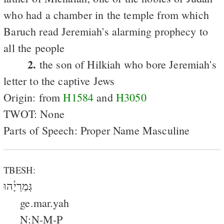
who had a chamber in the temple from which
Baruch read Jeremiah's alarming prophecy to
all the people
2.
the son of Hilkiah who bore Jeremiah's
letter to the captive Jews
Origin: from
H1584
and
H3050
TWOT: None
Parts of Speech: Proper Name Masculine
TBESH:
גְּמַרְיָ֫הוּ
ge.mar.yah
N:N-M-P