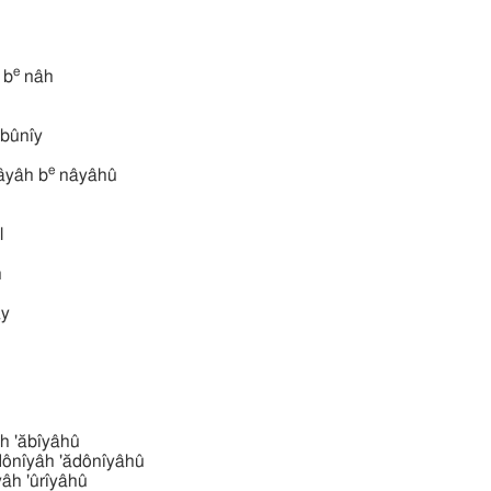
e
 b
nâh
nı̂y bûnı̂y
e
̂yâh b
nâyâhû
l
h
ay
h
'ăbı̂yâh 'ăbı̂yâhû
אדניּהוּ  'ădônı̂yâh 'ădônı̂yâhû
אוּריּ 'ûrı̂yâh 'ûrı̂yâhû