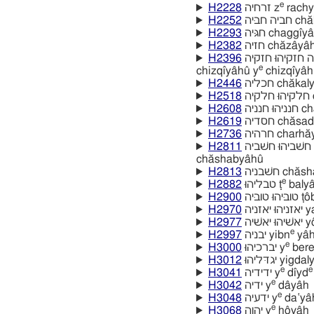
e
H2228
זרחיה z
rachy
H2252
 חביּה
H2293
חגּיּה chaggı̂y
H2382
חזיה chăzâyâ
H2396
יחזקיּהוּ יחזקיּה חזקיּהוּ חזקיּה chizqı̂yâh
e
chizqı̂yâhû y
chizqı̂yâh
H2446
חכליה chăka
H2518
ה
H2608
נניה
H2619
חסדיה chăs
H2736
חרהיה charha
H2811
חשׁביהוּ חשׁביה chăshabyâh
chăshabyâhû
H2813
חשׁבניה cha
e
H2882
טבליהוּ ṭ
balyâ
H2900
 טוביּה
H2970
ניה
H2977
ׁיּה
e
H2997
יבניה yibn
yâ
e
H3000
יברכיהוּ y
bere
H3012
יגדּליהוּ yigd
e
e
H3041
ידידיה y
dı̂yd
e
H3042
ידיה y
dâyâh
e
H3048
ידעיה y
da‛yâ
e
H3068
יהוה y
hôvâh