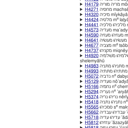
H4179
 מוריּה
H4271
מחסיה machs
H4320
מיכיה mı̂ykâya
e
H4424
מלטיה m
laṭy
H4441
ּה
H4573
מעדיה ma‛ad
H4590
זיה
H4641
ה
e
H4677
מצביה m
tsôb
H4737
מקניהוּ miqne
H4920
shelemyâhû
H4983
יה
H4993
e
H5072
נדביה n
dabya
H5129
נועדיה nô‛ady
e
H5166
נחמיה n
chem
e
H5294
נעריה n
‛aryâ
H5374
ּהוּ נריּה
e
H5418
נתניהוּ נתניה n
e
H5565
סמכיהוּ s
maky
H5662
יה
H5718
וּ עדיה
H5812
עזזיהוּ ‛ăzazya
H5818
הוּ עזּיּה