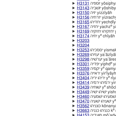
H3131
יוספיה yôsiph
H3143
יושׁביה yôshi
H3150
יזּיּה yizzı̂yâh
H3156
יזרחיה yizra
H3165
יחדּיּהוּ yechdı
e
H3167
יחזיה yachz
ya
H3169
ּהוּ יחזקיּה
e
H3174
יחיּה y
chı̂yâh
H3203
H3204
H3253
יסמכיהוּ yis
H3269
יעזיּהוּ ya‛ăzı̂y
H3298
יערשׁיה ya‛a
e
H3301
יפדּיה yiphd
ya
e
H3359
יקמיה y
qamya
H3376
יראיּיה yir'ı̂yây
e
H3404
יריּהוּ יריּה y
rı̂y
H3414
מיהוּ ירמיה
e
H3439
ישׁוחיה y
shôc
H3449
ּ ישּׁיּה
H3460
e
H3470
ישׁעיהוּ ישׁעיה y
H3562
כּונניהוּ kôna
e
H3663
כּנניהוּ כּנניה k
H4153
מועדיה mô‛a