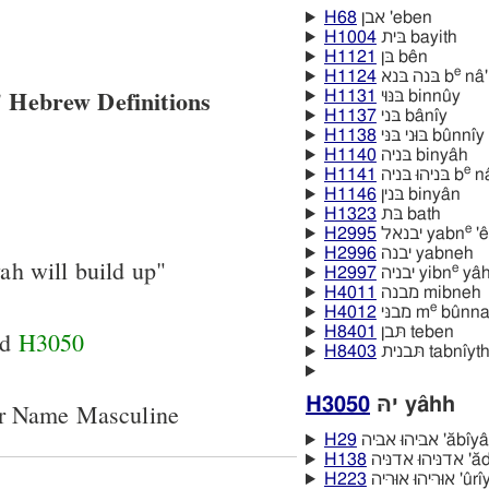
H68
אבן 'eben
H1004
בּית bayith
H1121
בּן bên
e
H1124
בּנה בּנא b
nâ'
 Hebrew Definitions
H1131
בּנּוּי binnûy
H1137
בּני bânı̂y
H1138
בּוּני בּנּי bûn
H1140
בּניה binyâh
e
H1141
בּניהוּ בּניה b
na
H1146
בּנין binyân
H1323
בּת bath
e
H2995
יבנאל yabn
'ê
H2996
יבנה yabneh
ah will build up"
e
H2997
יבניה yibn
yâ
H4011
מבנה mibneh
e
H4012
מבנּי m
bûnn
H8401
תּבן teben
nd
H3050
H8403
תּבנית tabnı̂yt
H3050
יהּ yâhh
er Name Masculine
H29
אביּהוּ אביּה 
H138
אדניּה
H223
הוּ אוּריּה