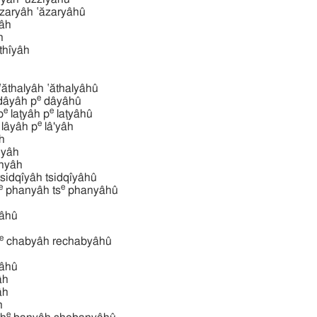
עזריהוּ ע ‛ăzaryâh ‛ăzaryâhû
yâh
̂h
hôthı̂yâh
עתליהוּ עתלי ‛ăthalyâh ‛ăthalyâhû
e
âyâh p
dâyâhû
e
e
פּלטי p
laṭyâh p
laṭyâhû
e
lâyâh p
lâ'yâh
̂h
yâh
hyâh
צדקיּהוּ צדקי tsidqı̂yâh tsidqı̂yâhû
e
e
phanyâh ts
phanyâhû
̂yâhû
e
chabyâh rechabyâhû
̂hû
âh
âh
h
e