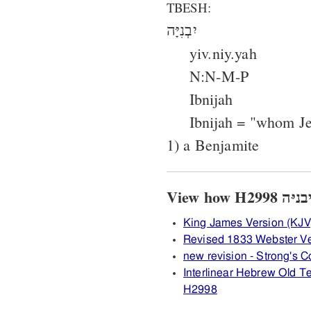
TBESH:
יִבְנִיָּה
yiv.niy.yah
N:N-M-P
Ibnijah
Ibnijah = "whom Je
1) a Benjamite
King James Version (KJV
Revised 1833 Webster V
new revision - Strong's
Interlinear Hebrew Old 
H2998