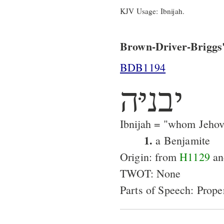
KJV Usage: Ibnijah.
Brown-Driver-Briggs'
BDB1194
יבניּה
Ibnijah = "whom Jehov
1.
a Benjamite
Origin: from
H1129
a
TWOT: None
Parts of Speech: Prop