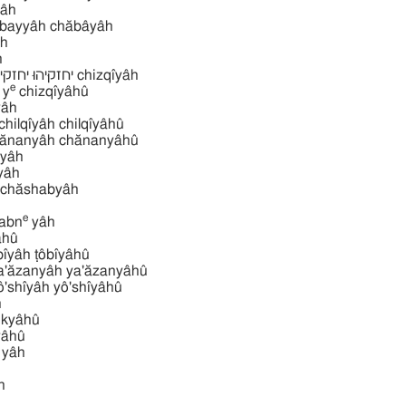
âh
חביה chăbayyâh chăbâyâh
âh
h
e
 y
chizqı̂yâhû
lyâh
חלקיּהוּ חלקיּ chilqı̂yâh chilqı̂yâhû
חנניהוּ ח chănanyâh chănanyâhû
adyâh
̆yâh
e
̆shabn
yâh
hû
טוביּהוּ ṭôbı̂yâh ṭôbı̂yâhû
יאזניהוּ יאז ya'ăzanyâh ya'ăzanyâhû
יאשׁיּהוּ יאש yô'shı̂yâh yô'shı̂yâhû
h
kyâhû
alyâhû
yâh
h