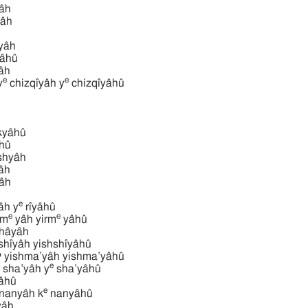
yâh
byâh
chyâh
̂yâhû
̂h
e
e
יחזקי y
chizqı̂yâh y
chizqı̂yâhû
makyâhû
âhû
̆reshyâh
̂h
̂h
h
e
âh y
rı̂yâhû
e
e
יר yirm
yâh yirm
yâhû
hâyâh
ישּׁיּהו yishshı̂yâh yishshı̂yâhû
ישׁמעיהוּ ישׁמעיה yishma‛yâh yishma‛yâhû
e
sha‛yâh y
sha‛yâhû
nyâhû
e
nanyâh k
nanyâhû
dyâh