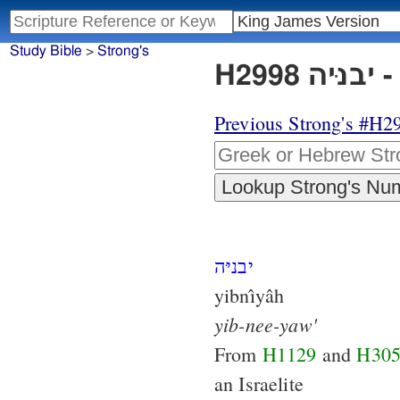
Study Bible
>
Strong's
H2
Previous Strong's #H2
יבניּה
yibnı̂yâh
yib-nee-yaw'
From
H1129
and
H30
an Israelite