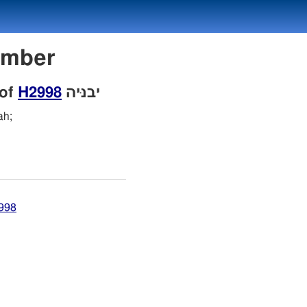
 Number
 of
H2998
יבניּה
ah;
2998