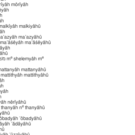
מריּה môrı̂yâh môrı̂yâh
êyâh
̂h
âh
מלכּיהוּ מלכּי malkı̂yâh malkiyâhû
yâh
מעזיהוּ מע ma‛azyâh ma‛azyâhû
מעשׂיהוּ מעשׂי ma‛ăśêyâh ma‛ăśêyâhû
âyâh
̂yâhû
e
e
משׁלמיהוּ משׁלמיה m
shelemyâh m
מתּניהוּ מתּנ mattanyâh mattanyâhû
מתּתיהוּ מתּתיה mattithyâh mattithyâhû
̂h
âh
yâh
h
נרי nêrı̂yâh nêrı̂yâhû
e
thanyâh n
thanyâhû
âhû
עבדיהוּ עבד ‛ôbadyâh ‛ôbadyâhû
עדיה ‛ădâyâh ‛ădâyâhû
̂hû
עזּיּ ‛ûzzı̂yâh ‛ûzzı̂yâhû