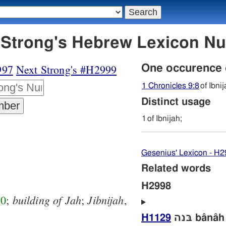
998 יבניּה - Strong's Hebrew Lexicon
997
Next Strong's #H2999
One occurence
1 Chronicles 9:8
of Ibnij
Distinct usage
1
of Ibnijah;
Gesenius' Lexicon - H
Related words
H2998
building
of
Jah
Jibnijah
50
;
;
,
H1129
בּנה bânâh