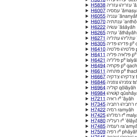
H5838
זריה
H6007
עמסיה ‛ămas
H6055
ענניה ‛ănanya
H6070
ענתתיּה ‛ant
H6222
עשׂיה ‛ăśâyâh
H6265
עתיה ‛ăthâyâh
H6271
ה
e
H6305
פּדיהוּ פּדיה p
d
H6410
הוּ פּלטיה
e
H6411
פּלאיה פּליה p
e
H6421
פּלליה p
lalya
e
H6494
פּקחיה p
qach
e
H6611
פּתחיה p
thac
H6667
ּה
H6846
צפניהוּ צפניה ts
H6964
קוליה qôlâyâh
H6984
קוּשׁיהוּ qûsha
e
H7211
ראיה r
'âyâh
H7345
רחביהוּ רחביה r
H7422
רמיה ramyâh
e
H7425
רמליהוּ r
malya
e
H7480
רעליה r
‛êlây
H7485
רעמיה ra‛amy
e
H7509
רפיה r
phâyâ