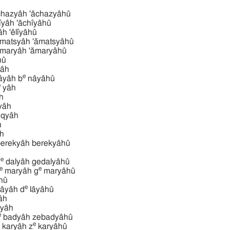
אחזיהוּ  'ăchazyâh 'ăchazyâhû
אחי 'ăchı̂yâh 'ăchı̂yâhû
א 'êlı̂yâh 'êlı̂yâhû
אמציהוּ א 'ămatsyâh 'ămatsyâhû
אמריהוּ א 'ămaryâh 'ămaryâhû
̂hû
hyâh
e
̂yâh b
nâyâhû
e
yâh
̂h
êyâh
qbûqyâh
h
̂h
בּרכיהוּ בּרכ berekyâh berekyâhû
e
 g
dalyâh gedalyâhû
e
e
maryâh g
maryâhû
âhû
e
âyâh d
lâyâhû
yâh
ha‛yâh
e
badyâh zebadyâhû
e
karyâh z
karyâhû