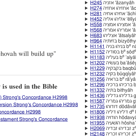
H245
אזניה 'ăzanyâh
H274
אחזיה
H281
ּהוּ אחיּה
H452
ליּהוּ אליּה
H558
מציה
H568
מריה
H683
אצליהוּ 'ătsalya
H964
בּזיותיה bizyôt
e
H1141
בּניהוּ בּניה b
na
e
hovah will build up"
H1152
בּסודיה b
sôd
e
H1183
בּעליה b
‛alya
H1202
בּעשׂיה ba‛ăś
H1229
בּקבּקיה ba
H1232
בּקּיּה bûqqı̂yâ
e
H1256
בּראיה b
râ'ya
View how H2998 יבניּה is used in the Bible
H1296
יה
H1332
בּתיה bithyâh
H1436
גּדליהוּ גּדליה
) Strong's Concordance H2998
H1587
גּמריהוּ גּמריה g
ersion Strong's Concordance H2998
H1735
דּודוהוּ dôdâv
e
 Concordance H2998
H1806
דּליהוּ דּליה d
l
H1938
הודויה hôdav
Testament Strong's Concordance
H1955
הושׁעיה hôs
H2069
זבדיהוּ זבדיה z
e
H2148
זכריהוּ זכריה z