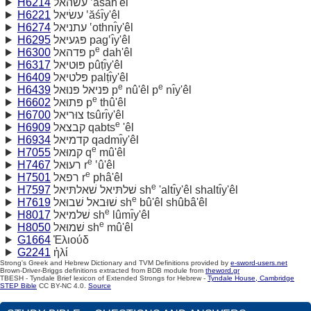
H6214
עשׂהאל ‛ăśâh'êl
H6221
עשׂיאל ‛ăśı̂y'êl
H6274
עתניאל ‛othnı̂y'êl
H6295
פּגעיאל pag‛ı̂y'êl
e
H6300
פּדהאל p
dah'êl
H6317
פּוּטיאל pûṭı̂y'êl
H6409
פּלטיאל palṭı̂y'êl
e
e
H6439
פּניאל פּנוּאל p
nû'êl p
nı̂y'êl
e
H6602
פּתוּאל p
thû'êl
H6700
צוּריאל tsûrı̂y'êl
e
H6909
קבצאל qabts
'êl
H6934
קדמיאל qadmı̂y'êl
e
H7055
קמוּאל q
mû'êl
e
H7467
רעוּאל r
‛û'êl
e
H7501
רפאל r
phâ'êl
e
H7597
שׁלתּיאל שׁאלתּיאל sh
'altı̂y'êl shaltı̂y'êl
e
H7619
שׁוּבאל שׁבוּאל sh
bû'êl shûbâ'êl
e
H8017
שׁלמיאל sh
lûmı̂y'êl
e
H8050
שׁמוּאל sh
mû'êl
G1664
Ἐλιούδ
G2241
ἠλί
Strong's Greek and Hebrew Dictionary and TVM Definitions provided by
e-sword-users.net
Brown-Driver-Briggs definitions extracted from BDB module from
theword.gr
TBESH - Tyndale Brief lexicon of Extended Strongs for Hebrew -
Tyndale House, Cambridge
STEP Bible
CC BY-NC 4.0.
Source