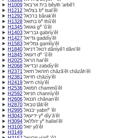
H1009
בּית ארבּאל bêyth 'arbê'l
e
H1212
בּצלאל b
tsal'êl
H1292
בּרכאל bârak'êl
e
H1328
בּתוּאל b
thû'êl
e
H1345
גּאוּאל g
'û'êl
H1403
גּבריאל gabrı̂y'êl
H1427
גּדּיאל gaddı̂y'êl
H1583
גּמליאל gamlı̂y'êl
H1840
דּנאל דניּאל dânı̂yê'l dâni'êl
e
H1845
דּעוּאל d
‛û'êl
H2025
הראל har'êl
H2068
זבדּיאל zabdı̂y'êl
H2371
חזהאל חזאל chăzâ'êl chăzâh'êl
H2381
חזיאל chăzı̂y'êl
H2419
חיאל chı̂y'êl
H2536
חמּוּאל chammû'êl
H2592
חנּיאל channı̂y'êl
H2606
חננאל chănan'êl
H2870
טבאל ṭâb'êl
e
H2995
יבנאל yabn
'êl
e
H3043
ידיעאל y
dı̂y‛ă'êl
e
H3094
יהלּלאל y
hallel'êl
H3100
יואל yô'êl
H3149
e
H3157
יזרעאל yizr
‛ê'l