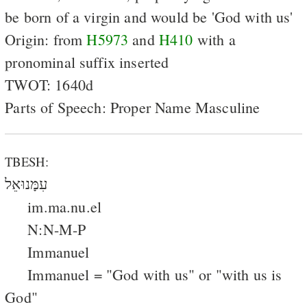
be born of a virgin and would be 'God with us'
Origin: from
H5973
and
H410
with a
pronominal suffix inserted
TWOT: 1640d
Parts of Speech: Proper Name Masculine
TBESH:
עִמָּנוּאֵל
im.ma.nu.el
N:N-M-P
Immanuel
Immanuel = "God with us" or "with us is
God"