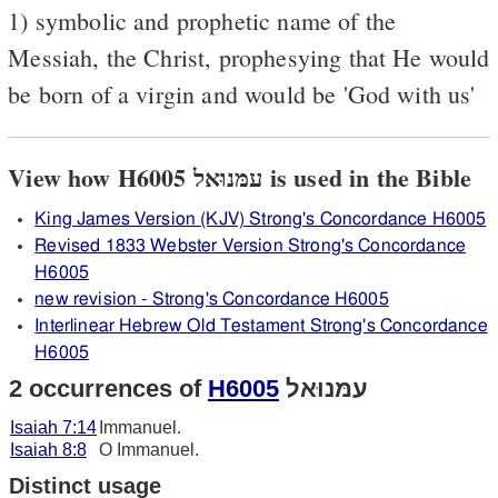
1) symbolic and prophetic name of the
Messiah, the Christ, prophesying that He would
be born of a virgin and would be 'God with us'
View how H6005 עמּנוּאל is used in the Bible
King James Version (KJV) Strong's Concordance H6005
Revised 1833 Webster Version Strong's Concordance
H6005
new revision - Strong's Concordance H6005
Interlinear Hebrew Old Testament Strong's Concordance
H6005
2 occurrences of
H6005
עמּנוּאל
Isaiah 7:14
Immanuel.
Isaiah 8:8
O Immanuel.
Distinct usage