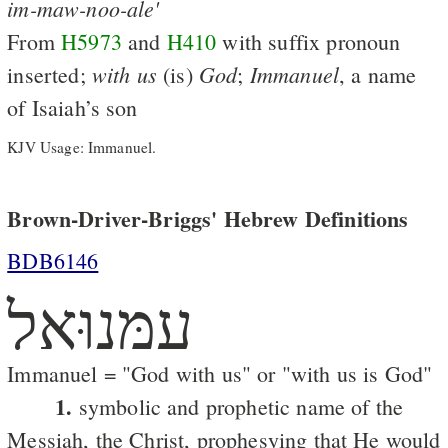
im-maw-noo-ale'
From
H5973
and
H410
with suffix pronoun
with
us
God
Immanuel
inserted;
(is)
;
, a name
of Isaiah’s son
KJV Usage: Immanuel.
Brown-Driver-Briggs' Hebrew Definitions
BDB6146
עמּנוּאל
Immanuel = "God with us" or "with us is God"
1.
symbolic and prophetic name of the
Messiah, the Christ, prophesying that He would