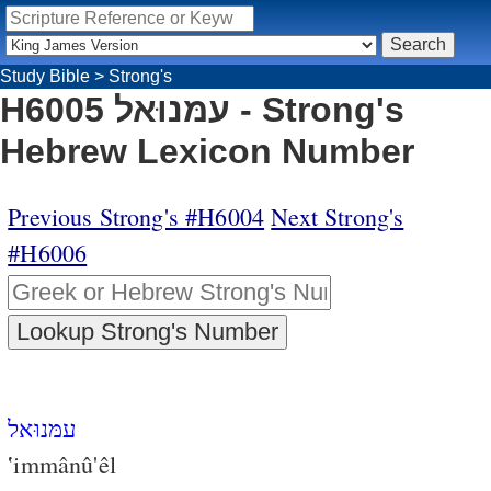
Study Bible
>
Strong's
H6005 עמּנוּאל - Strong's
Hebrew Lexicon Number
Previous Strong's #H6004
Next Strong's
#H6006
עמּנוּאל
‛immânû'êl