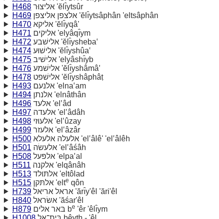
H468
אליצוּר 'ĕlı̂ytsûr
H469
אלצפן אליצפן 'ĕlı̂ytsâphân 'eltsâphân
H470
אליקא 'ĕlı̂yqâ'
H471
אליקים 'elyâqı̂ym
H472
אלישׁבע 'ĕlı̂ysheba‛
H474
אלישׁוּע 'ĕlı̂yshûa‛
H475
אלישׁיב 'elyâshı̂yb
H476
אלישׁמע 'ĕlı̂yshâmâ‛
H478
אלישׁפט 'ĕlı̂yshâphâṭ
H493
אלנעם 'elna‛am
H494
אלנתן 'elnâthân
H496
אלעד 'el‛âd
H497
אלעדה 'el‛âdâh
H498
אלעוּזי 'el‛ûzay
H499
אלעזר 'el‛âzâr
H500
אלעלה אלעלא 'el‛âlê' 'el‛âlêh
H501
אלעשׂה 'el‛âśâh
H508
אלפּעל 'elpa‛al
H511
אלקנה 'elqânâh
H513
אלתּולד 'eltôlad
e
H515
אלתּקן 'elt
qôn
H739
אראל אריאל 'ărı̂y'êl 'ări'êl
H840
אשׂראל 'ăśar'êl
e
H879
בּאר אלים b
'êr 'êlı̂ym
H1008
בּית־אל bêyth - 'êl