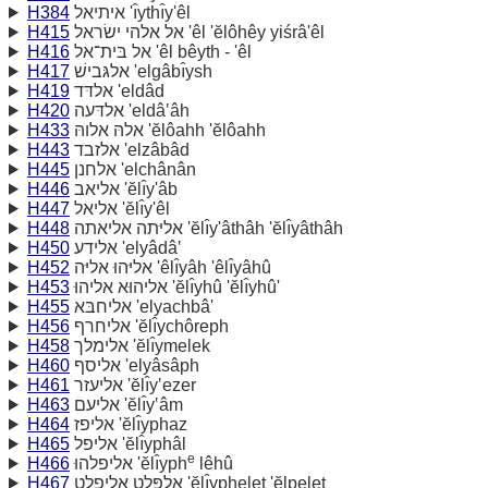
H384
איתיאל 'ı̂ythı̂y'êl
H415
אל אלהי ישׂראל 'êl 'ĕlôhêy yiśrâ'êl
H416
אל בּית־אל 'êl bêyth - 'êl
H417
אלגּבישׁ 'elgâbı̂ysh
H419
אלדּד 'eldâd
H420
אלדּעה 'eldâ‛âh
H433
אלהּ אלוהּ 'ĕlôahh 'ĕlôahh
H443
אלזבד 'elzâbâd
H445
אלחנן 'elchânân
H446
אליאב 'ĕlı̂y'âb
H447
אליאל 'ĕlı̂y'êl
H448
אליּתה אליאתה 'ĕlı̂y'âthâh 'ĕlı̂yâthâh
H450
אלידע 'elyâdâ‛
H452
אליּהוּ אליּה 'êlı̂yâh 'êlı̂yâhû
H453
אליהוּא אליהוּ 'ĕlı̂yhû 'ĕlı̂yhû'
H455
אליחבּא 'elyachbâ'
H456
אליחרף 'ĕlı̂ychôreph
H458
אלימלך 'ĕlı̂ymelek
H460
אליסף 'elyâsâph
H461
אליעזר 'ĕlı̂y‛ezer
H463
אליעם 'ĕlı̂y‛âm
H464
אליפז 'ĕlı̂yphaz
H465
אליפל 'ĕlı̂yphâl
e
H466
אליפלהוּ 'ĕlı̂yph
lêhû
H467
אלפּלט אליפלט 'ĕlı̂ypheleṭ 'ĕlpeleṭ