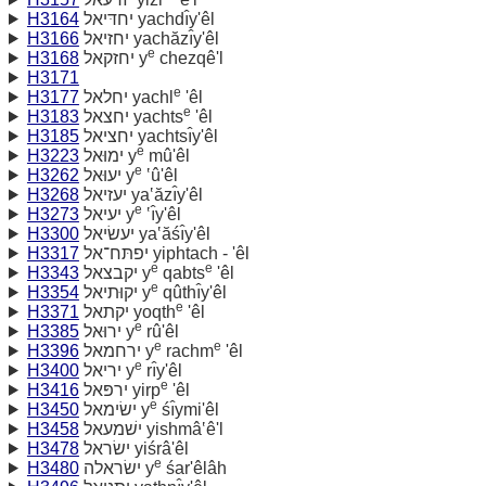
H3164
יחדּיאל yachdı̂y'êl
H3166
יחזיאל yachăzı̂y'êl
e
H3168
יחזקאל y
chezqê'l
H3171
e
H3177
יחלאל yachl
'êl
e
H3183
יחצאל yachts
'êl
H3185
יחציאל yachtsı̂y'êl
e
H3223
ימוּאל y
mû'êl
e
H3262
יעוּאל y
‛û'êl
H3268
יעזיאל ya‛ăzı̂y'êl
e
H3273
יעיאל y
‛ı̂y'êl
H3300
יעשׂיאל ya‛ăśı̂y'êl
H3317
יפתּח־אל yiphtach - 'êl
e
e
H3343
יקבצאל y
qabts
'êl
e
H3354
יקוּתיאל y
qûthı̂y'êl
e
H3371
יקתאל yoqth
'êl
e
H3385
ירוּאל y
rû'êl
e
e
H3396
ירחמאל y
rachm
'êl
e
H3400
יריאל y
rı̂y'êl
e
H3416
ירפּאל yirp
'êl
e
H3450
ישׂימאל y
śı̂ymi'êl
H3458
ישׁמעאל yishmâ‛ê'l
H3478
ישׂראל yiśrâ'êl
e
H3480
ישׂראלה y
śar'êlâh