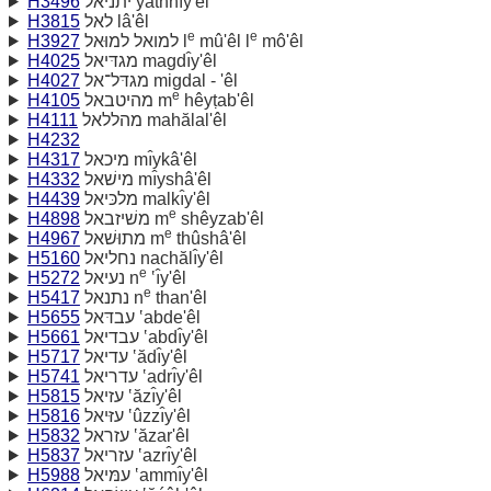
H3496
יתניאל yathnı̂y'êl
H3815
לאל lâ'êl
e
e
H3927
למואל למוּאל l
mû'êl l
mô'êl
H4025
מגדּיאל magdı̂y'êl
H4027
מגדּל־אל migdal - 'êl
e
H4105
מהיטבאל m
hêyṭab'êl
H4111
מהללאל mahălal'êl
H4232
H4317
מיכאל mı̂ykâ'êl
H4332
מישׁאל mı̂yshâ'êl
H4439
מלכּיאל malkı̂y'êl
e
H4898
משׁיזבאל m
shêyzab'êl
e
H4967
מתוּשׁאל m
thûshâ'êl
H5160
נחליאל nachălı̂y'êl
e
H5272
נעיאל n
‛ı̂y'êl
e
H5417
נתנאל n
than'êl
H5655
עבדּאל ‛abde'êl
H5661
עבדיאל ‛abdı̂y'êl
H5717
עדיאל ‛ădı̂y'êl
H5741
עדריאל ‛adrı̂y'êl
H5815
עזיאל ‛ăzı̂y'êl
H5816
עזּיאל ‛ûzzı̂y'êl
H5832
עזראל ‛ăzar'êl
H5837
עזריאל ‛azrı̂y'êl
H5988
עמּיאל ‛ammı̂y'êl