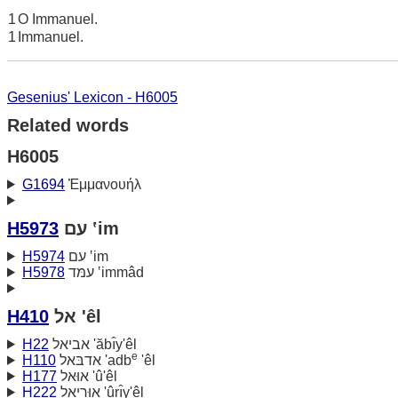
1
O Immanuel.
1
Immanuel.
Gesenius' Lexicon - H6005
Related words
H6005
G1694
Ἐμμανουήλ
H5973
עם ‛im
H5974
עם ‛im
H5978
עמּד ‛immâd
H410
אל 'êl
H22
אביאל 'ăbı̂y'êl
e
H110
אדבּאל 'adb
'êl
H177
אוּאל 'û'êl
H222
אוּריאל 'ûrı̂y'êl