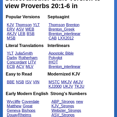
view Proverbs 20:1-6 in
Popular Versions
Septuagint
KJV
Thomson
YLT
Thomson
Brenton
ERV
ASV
WEB
Brenton_Greek
AKJV
LEB
BSB
Brenton_interlinear
MSB
CAB
LXX2012
Literal Translations
Interlinears
YLT
JuliaSmith
Apostolic Bible
Darby
Rotherham
Polyglot
Concordant
LITV
IHOT
ECB
ACV
MLV
Brenton_interlinear
Easy to Read
Modernized KJV
BBE
NSB
ISV
VIN
MSTC
MKJV
AKJV
KJ2000
UKJV
TKJU
Early Modern English
Strong's Numbers
Wycliffe
Coverdale
ABP_Strongs
new
Matthew
Great
KJV_Strongs
Geneva
Bishops
Webster_Strongs
DouayRheims
ASV_Strongs