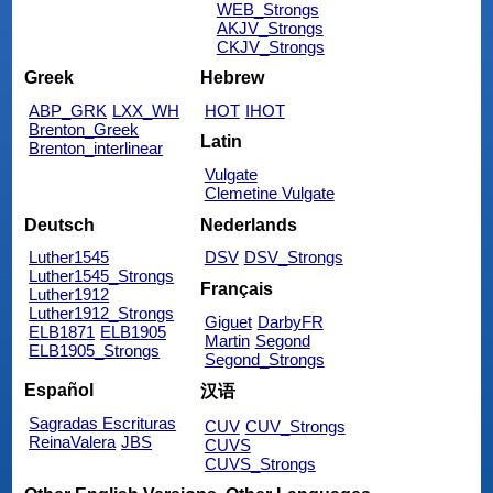
WEB_Strongs
AKJV_Strongs
CKJV_Strongs
Greek
Hebrew
ABP_GRK
LXX_WH
HOT
IHOT
Brenton_Greek
Latin
Brenton_interlinear
Vulgate
Clemetine Vulgate
Deutsch
Nederlands
Luther1545
DSV
DSV_Strongs
Luther1545_Strongs
Français
Luther1912
Luther1912_Strongs
Giguet
DarbyFR
ELB1871
ELB1905
Martin
Segond
ELB1905_Strongs
Segond_Strongs
Español
汉语
Sagradas Escrituras
CUV
CUV_Strongs
ReinaValera
JBS
CUVS
CUVS_Strongs