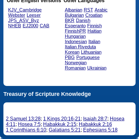
Other English Versions
Other Languages
KJV_Cambridge
Albanian
RST
Arabic
Webster
Leeser
Bulgarian
Croatian
JPS_ASV_Byz
BKR
Danish
NHEB
EJ2000
CAB
Esperanto
Finnish
FinnishPR
Haitian
Hungarian
Indonesian
Italian
Italian Riveduta
Korean
Lithuanian
PBG
Portuguese
Norwegian
Romanian
Ukrainian
Treasury of Scripture Knowledge
2 Samuel 13:28
;
1 Kings 20:16-21
;
Isaiah 28:7
;
Hosea
4:11
;
Hosea 7:5
;
Habakkuk 2:15
;
Habakkuk 2:16
1 Corinthians 6:10
;
Galatians 5:21
;
Ephesians 5:18