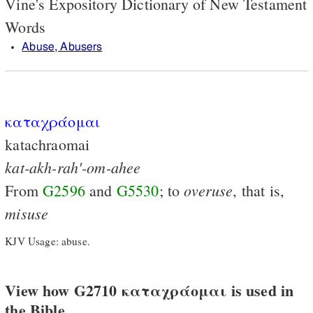
Vine's Expository Dictionary of New Testament
Words
Abuse, Abusers
καταχράομαι
katachraomai
kat-akh-rah'-om-ahee
overuse
From
G2596
and
G5530
; to
, that is,
misuse
KJV Usage: abuse.
View how G2710 καταχράομαι is used in
the Bible