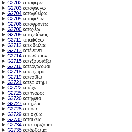
G2702
καταφέρω
G2703
καταφευγω
G2704
καταφθείρω
G2705
καταφιλέω
G2706
καταφρονέω
G2708
καταχέω
G2709
καταχθόνιος
G2711
καταψύχω
G2712
κατείδωλος
G2713
κατέναντι
G2714
κατενώπιον
G2715
κατεξουσιάζω
G2716
κατεργάζομαι
G2718
κατέρχομαι
G2719
κατεσθίω
G2721
κατεφίστημι
G2722
κατέχω
G2725
κατήγορος
G2726
κατήφεια
G2727
κατηχέω
G2728
κατιόω
G2729
κατισχύω
G2730
κατοικέω
G2734
κατοπτρίζομαι
G2735
κατόρθωμα