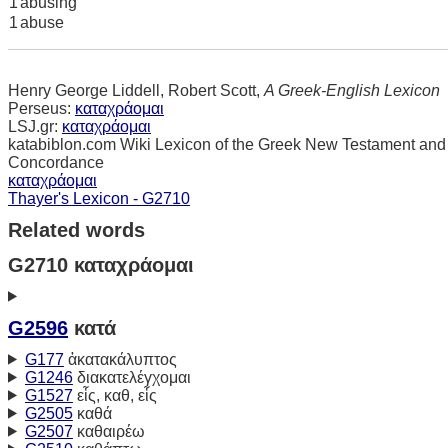
1
abusing
1
abuse
Henry George Liddell, Robert Scott,
A Greek-English Lexicon
Perseus:
καταχράομαι
LSJ.gr:
καταχράομαι
katabiblon.com Wiki Lexicon of the Greek New Testament and
Concordance
καταχράομαι
Thayer's Lexicon - G2710
Related words
G2710 καταχράομαι
G2596
κατά
G177
ἀκατακάλυπτος
G1246
διακατελέγχομαι
G1527
εἷς, καθ, εἷς
G2505
καθά
G2507
καθαιρέω