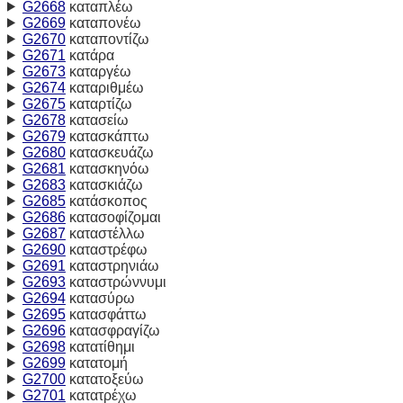
G2668
καταπλέω
G2669
καταπονέω
G2670
καταποντίζω
G2671
κατάρα
G2673
καταργέω
G2674
καταριθμέω
G2675
καταρτίζω
G2678
κατασείω
G2679
κατασκάπτω
G2680
κατασκευάζω
G2681
κατασκηνόω
G2683
κατασκιάζω
G2685
κατάσκοπος
G2686
κατασοφίζομαι
G2687
καταστέλλω
G2690
καταστρέφω
G2691
καταστρηνιάω
G2693
καταστρώννυμι
G2694
κατασύρω
G2695
κατασφάττω
G2696
κατασφραγίζω
G2698
κατατίθημι
G2699
κατατομή
G2700
κατατοξεύω
G2701
κατατρέχω