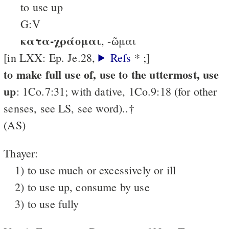
to use up
G:V
κατα-χράομαι
, -ῶμαι
[in LXX: Ep. Je.28,
Refs
* ;]
to make full use of, use to the uttermost, use
up
: 1Co.7:31; with dative, 1Co.9:18 (for other
senses, see LS, see word)..†
(AS)
Thayer:
1) to use much or excessively or ill
2) to use up, consume by use
3) to use fully