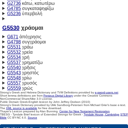
G2736
κάτω, κατωτέρω
G4785
συγκαταψηφίζω
G5236
ὑπερβολή
G5530
χράομαι
G671
ἀπόχρησις
G4798
συγχράομαι
G5531
χράω
G5532
χρεία
G5534
χρή
G5537
χρηματίζω
G5540
χρῆσις
G5543
χρηστός
G5548
χρίω
G5557
χρυσός
G5559
χρώς
Strong's Greek and Hebrew Dictionary and TVM Definitions provided by
e-sword-users.net
Short lemma definitions are from
Perseus Digital Library
under the Creative Commons
NonCommercial ShareAlike 3.0 License.
Public Domain Greek-English lexicon by John Jeffrey Dodson (2010)
Strong's Greek Dictionary provided by Ulrik Sandborg-Petersen from Michael Grier's base e-text.
The
XML source is available
for free download.
Thayer's Lexicon prepared by Alan Bunning.
Center for New Testament Restoration
TBESG - Tyndale Brief lexicon of Extended Strongs for Greek -
Tyndale House, Cambridge
STEP
Bible
CC BY-NC 4.0.
Source