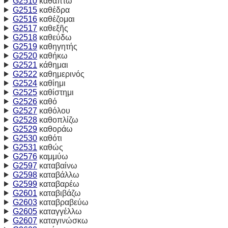
G2510
καθάπτω
G2515
καθέδρα
G2516
καθέζομαι
G2517
καθεξῆς
G2518
καθεύδω
G2519
καθηγητής
G2520
καθήκω
G2521
κάθημαι
G2522
καθημερινός
G2524
καθίημι
G2525
καθίστημι
G2526
καθό
G2527
καθόλου
G2528
καθοπλίζω
G2529
καθοράω
G2530
καθότι
G2531
καθώς
G2576
καμμύω
G2597
καταβαίνω
G2598
καταβάλλω
G2599
καταβαρέω
G2601
καταβιβάζω
G2603
καταβραβεύω
G2605
καταγγέλλω
G2607
καταγινώσκω