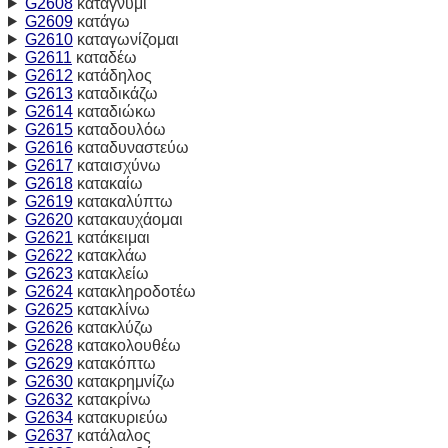
G2608
κατάγνυμι
G2609
κατάγω
G2610
καταγωνίζομαι
G2611
καταδέω
G2612
κατάδηλος
G2613
καταδικάζω
G2614
καταδιώκω
G2615
καταδουλόω
G2616
καταδυναστεύω
G2617
καταισχύνω
G2618
κατακαίω
G2619
κατακαλύπτω
G2620
κατακαυχάομαι
G2621
κατάκειμαι
G2622
κατακλάω
G2623
κατακλείω
G2624
κατακληροδοτέω
G2625
κατακλίνω
G2626
κατακλύζω
G2628
κατακολουθέω
G2629
κατακόπτω
G2630
κατακρημνίζω
G2632
κατακρίνω
G2634
κατακυριεύω
G2637
κατάλαλος