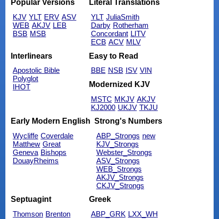
Popular Versions
Literal Translations
KJV
YLT
ERV
ASV
YLT
JuliaSmith
WEB
AKJV
LEB
Darby
Rotherham
BSB
MSB
Concordant
LITV
ECB
ACV
MLV
Interlinears
Easy to Read
Apostolic Bible
BBE
NSB
ISV
VIN
Polyglot
Modernized KJV
IHOT
MSTC
MKJV
AKJV
KJ2000
UKJV
TKJU
Early Modern English
Strong's Numbers
Wycliffe
Coverdale
ABP_Strongs
new
Matthew
Great
KJV_Strongs
Geneva
Bishops
Webster_Strongs
DouayRheims
ASV_Strongs
WEB_Strongs
AKJV_Strongs
CKJV_Strongs
Septuagint
Greek
Thomson
Brenton
ABP_GRK
LXX_WH