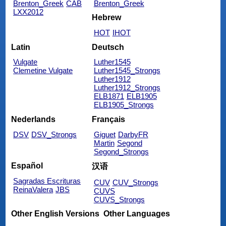
Brenton_Greek
CAB
Brenton_Greek
LXX2012
Hebrew
HOT
IHOT
Latin
Deutsch
Vulgate
Luther1545
Clemetine Vulgate
Luther1545_Strongs
Luther1912
Luther1912_Strongs
ELB1871
ELB1905
ELB1905_Strongs
Nederlands
Français
DSV
DSV_Strongs
Giguet
DarbyFR
Martin
Segond
Segond_Strongs
Español
汉语
Sagradas Escrituras
CUV
CUV_Strongs
ReinaValera
JBS
CUVS
CUVS_Strongs
Other English Versions
Other Languages