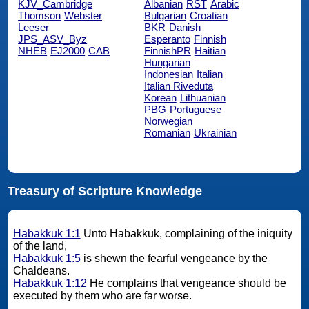
KJV_Cambridge
Albanian
RST
Arabic
Thomson
Webster
Bulgarian
Croatian
Leeser
BKR
Danish
JPS_ASV_Byz
Esperanto
Finnish
NHEB
EJ2000
CAB
FinnishPR
Haitian
Hungarian
Indonesian
Italian
Italian Riveduta
Korean
Lithuanian
PBG
Portuguese
Norwegian
Romanian
Ukrainian
Treasury of Scripture Knowledge
Habakkuk 1:1
Unto Habakkuk, complaining of the iniquity
of the land,
Habakkuk 1:5
is shewn the fearful vengeance by the
Chaldeans.
Habakkuk 1:12
He complains that vengeance should be
executed by them who are far worse.