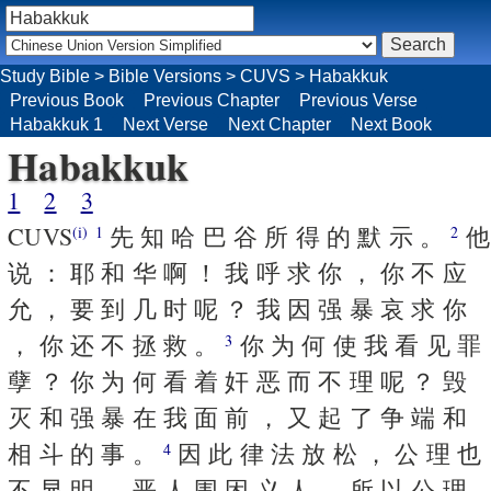
Study Bible
>
Bible Versions
>
CUVS
>
Habakkuk
Previous Book
Previous Chapter
Previous Verse
Habakkuk 1
Next Verse
Next Chapter
Next Book
Habakkuk
1
2
3
CUVS
先 知 哈 巴 谷 所 得 的 默 示 。
他
(i)
1
2
说 ： 耶 和 华 啊 ！ 我 呼 求 你 ， 你 不 应
允 ， 要 到 几 时 呢 ？ 我 因 强 暴 哀 求 你
， 你 还 不 拯 救 。
你 为 何 使 我 看 见 罪
3
孽 ？ 你 为 何 看 着 奸 恶 而 不 理 呢 ？ 毁
灭 和 强 暴 在 我 面 前 ， 又 起 了 争 端 和
相 斗 的 事 。
因 此 律 法 放 松 ， 公 理 也
4
不 显 明 ， 恶 人 围 困 义 人 ， 所 以 公 理