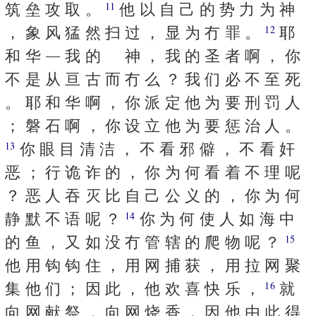
筑 垒 攻 取 。
他 以 自 己 的 势 力 为 神
11
， 象 风 猛 然 扫 过 ， 显 为 冇 罪 。
耶
12
和 华 ― 我 的 神 ， 我 的 圣 者 啊 ， 你
不 是 从 亘 古 而 冇 么 ？ 我 们 必 不 至 死
。 耶 和 华 啊 ， 你 派 定 他 为 要 刑 罚 人
； 磐 石 啊 ， 你 设 立 他 为 要 惩 治 人 。
你 眼 目 清 洁 ， 不 看 邪 僻 ， 不 看 奸
13
恶 ； 行 诡 诈 的 ， 你 为 何 看 着 不 理 呢
？ 恶 人 吞 灭 比 自 己 公 义 的 ， 你 为 何
静 默 不 语 呢 ？
你 为 何 使 人 如 海 中
14
的 鱼 ， 又 如 没 冇 管 辖 的 爬 物 呢 ？
15
他 用 钩 钩 住 ， 用 网 捕 获 ， 用 拉 网 聚
集 他 们 ； 因 此 ， 他 欢 喜 快 乐 ，
就
16
向 网 献 祭 ， 向 网 烧 香 ， 因 他 由 此 得