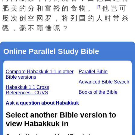
肥 美 的 分 和 富 裕 的 食 物 。
他 岂 可
17
屡 次 倒 空 网 罗 ， 将 列 国 的 人 时 常 杀
戮 ， 毫 不 顾 惜 呢 ？
Online Parallel Study Bible
Compare Habakkuk 1:1 in other
Parallel Bible
Bible versions
Advanced Bible Search
Habakkuk 1:1 Cross
Books of the Bible
References - CUVS
Ask a question about Habakkuk
Select another Bible version to
view Habakkuk in