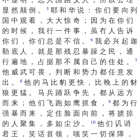
显 然 颠 倒 。
耶 和 华 说 ： 你 们 要 向 列
5
国 中 观 看 ， 大 大 惊 奇 ； 因 为 在 你 们
的 时 候 ， 我 行 一 件 事 ， 虽 冇 人 告 诉
你 们 ， 你 们 总 是 不 信 。
我 必 兴 起 迦
6
勒 底 人 ， 就 是 那 残 忍 暴 躁 之 民 ， 通
行 遍 地 ， 占 据 那 不 属 自 己 的 住 处 。
7
他 威 武 可 畏 ， 判 断 和 势 力 都 任 意 发
出 。
他 的 马 比 豹 更 快 ， 比 晚 上 的 豺
8
狼 更 猛 。 马 兵 踊 跃 争 先 ， 都 从 远 方
而 来 ； 他 们 飞 跑 如 鹰 抓 食 ，
都 为 行
9
强 暴 而 来 ， 定 住 脸 面 向 前 ， 将 掳 掠
的 人 聚 集 ， 多 如 尘 沙 。
他 们 讥 诮
10
君 王 ， 笑 话 首 领 ， 嗤 笑 一 切 保 障 ，