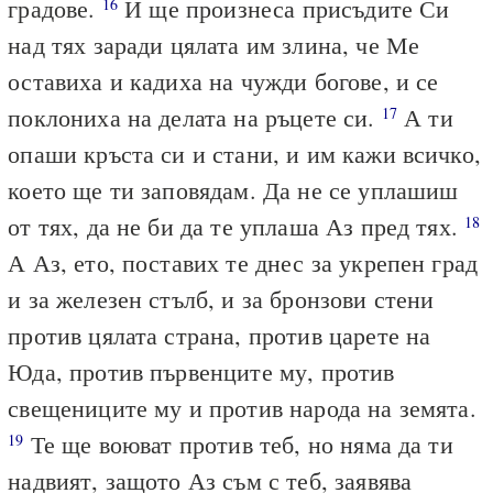
градове.
И ще произнеса присъдите Си
16
над тях заради цялата им злина, че Ме
оставиха и кадиха на чужди богове, и се
поклониха на делата на ръцете си.
А ти
17
опаши кръста си и стани, и им кажи всичко,
което ще ти заповядам. Да не се уплашиш
от тях, да не би да те уплаша Аз пред тях.
18
А Аз, ето, поставих те днес за укрепен град
и за железен стълб, и за бронзови стени
против цялата страна, против царете на
Юда, против първенците му, против
свещениците му и против народа на земята.
Те ще воюват против теб, но няма да ти
19
надвият, защото Аз съм с теб, заявява