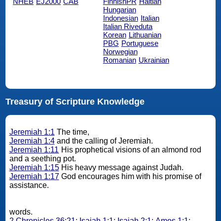
NHEB
EJ2000
CAB
FinnishPR
Haitian
Hungarian
Indonesian
Italian
Italian Riveduta
Korean
Lithuanian
PBG
Portuguese
Norwegian
Romanian
Ukrainian
Treasury of Scripture Knowledge
Jeremiah 1:1
The time,
Jeremiah 1:4
and the calling of Jeremiah.
Jeremiah 1:11
His prophetical visions of an almond rod
and a seething pot.
Jeremiah 1:15
His heavy message against Judah.
Jeremiah 1:17
God encourages him with his promise of
assistance.
words.
2 Chronicles 36:21
;
Isaiah 1:1
;
Isaiah 2:1
;
Amos 1:1
;