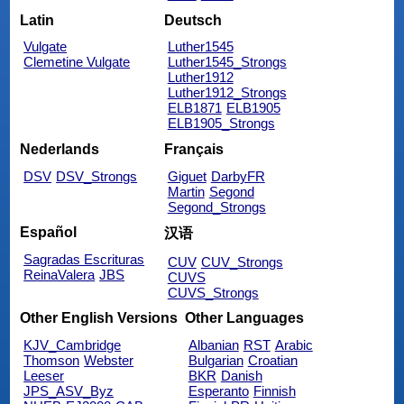
Latin
Deutsch
Vulgate
Luther1545
Clemetine Vulgate
Luther1545_Strongs
Luther1912
Luther1912_Strongs
ELB1871
ELB1905
ELB1905_Strongs
Nederlands
Français
DSV
DSV_Strongs
Giguet
DarbyFR
Martin
Segond
Segond_Strongs
Español
汉语
Sagradas Escrituras
CUV
CUV_Strongs
ReinaValera
JBS
CUVS
CUVS_Strongs
Other English Versions
Other Languages
KJV_Cambridge
Albanian
RST
Arabic
Thomson
Webster
Bulgarian
Croatian
Leeser
BKR
Danish
JPS_ASV_Byz
Esperanto
Finnish