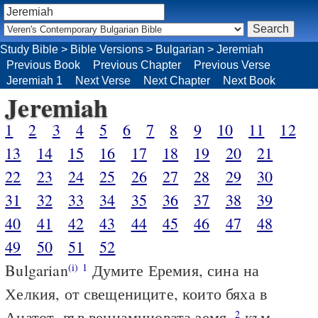
Study Bible
>
Bible Versions
>
Bulgarian
>
Jeremiah
Previous Book
Previous Chapter
Previous Verse
Jeremiah 1
Next Verse
Next Chapter
Next Book
Jeremiah
1
2
3
4
5
6
7
8
9
10
11
12
13
14
15
16
17
18
19
20
21
22
23
24
25
26
27
28
29
30
31
32
33
34
35
36
37
38
39
40
41
42
43
44
45
46
47
48
49
50
51
52
Bulgarian
Думите Еремия, сина на
(i)
1
Хелкия, от свещениците, които бяха в
Анатот, във вениаминовата земя,
към
2