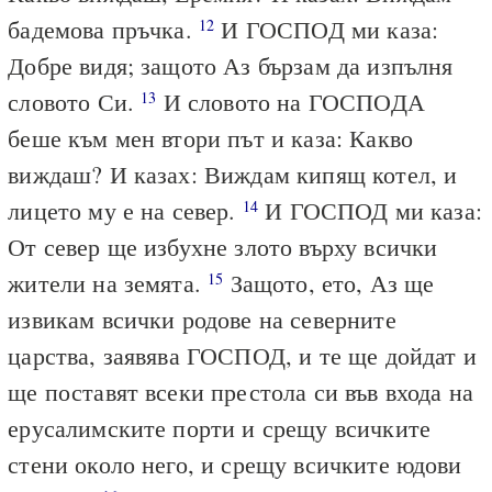
бадемова пръчка.
И ГОСПОД ми каза:
12
Добре видя; защото Аз бързам да изпълня
словото Си.
И словото на ГОСПОДА
13
беше към мен втори път и каза: Какво
виждаш? И казах: Виждам кипящ котел, и
лицето му е на север.
И ГОСПОД ми каза:
14
От север ще избухне злото върху всички
жители на земята.
Защото, ето, Аз ще
15
извикам всички родове на северните
царства, заявява ГОСПОД, и те ще дойдат и
ще поставят всеки престола си във входа на
ерусалимските порти и срещу всичките
стени около него, и срещу всичките юдови