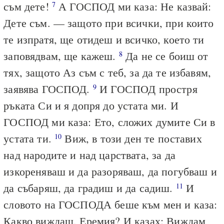
съм дете!
А ГОСПОД ми каза: Не казвай:
7
Дете съм. — защото при всички, при които
те изпратя, ще отидеш и всичко, което ти
заповядвам, ще кажеш.
Да не се боиш от
8
тях, защото Аз съм с теб, за да те избавям,
заявява ГОСПОД.
И ГОСПОД простря
9
ръката Си и я допря до устата ми. И
ГОСПОД ми каза: Ето, сложих думите Си в
устата ти.
Виж, в този ден те поставих
10
над народите и над царствата, за да
изкореняваш и да разоряваш, да погубваш и
да събаряш, да градиш и да садиш.
И
11
словото на ГОСПОДА беше към мен и каза:
Какво виждаш, Еремия? И казах: Виждам