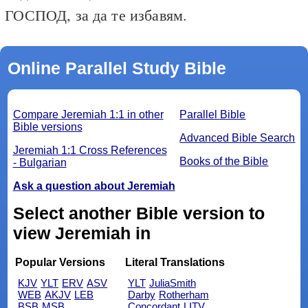
ГОСПОД, за да те избавям.
Online Parallel Study Bible
Compare Jeremiah 1:1 in other
Parallel Bible
Bible versions
Advanced Bible Search
Jeremiah 1:1 Cross References
Books of the Bible
- Bulgarian
Ask a question about Jeremiah
Select another Bible version to
view Jeremiah in
Popular Versions
Literal Translations
KJV
YLT
ERV
ASV
YLT
JuliaSmith
WEB
AKJV
LEB
Darby
Rotherham
BSB
MSB
Concordant
LITV