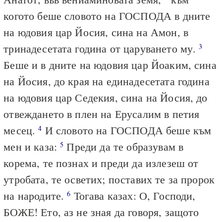
когото беше словото на ГОСПОДА в дните
на юдовия цар Йосия, сина на Амон, в
тринадесетата година от царуването му.
3
Беше и в дните на юдовия цар Йоаким, сина
на Йосия, до края на единадесетата година
на юдовия цар Седекия, сина на Йосия, до
отвеждането в плен на Ерусалим в петия
месец.
И словото на ГОСПОДА беше към
4
мен и каза:
Преди да те образувам в
5
корема, те познах и преди да излезеш от
утробата, те осветих; поставих те за пророк
на народите.
Тогава казах: О, Господи,
6
БОЖЕ! Ето, аз не зная да говоря, защото