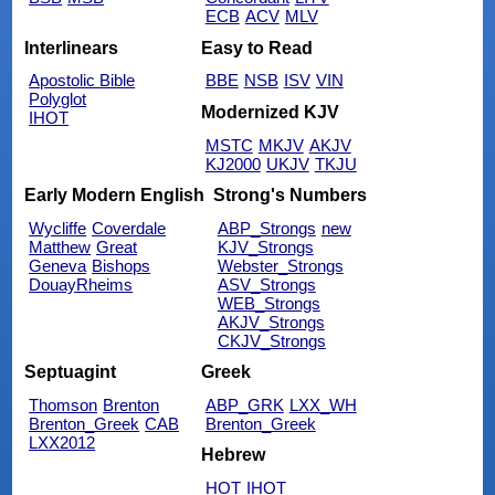
ECB
ACV
MLV
Interlinears
Easy to Read
Apostolic Bible
BBE
NSB
ISV
VIN
Polyglot
Modernized KJV
IHOT
MSTC
MKJV
AKJV
KJ2000
UKJV
TKJU
Early Modern English
Strong's Numbers
Wycliffe
Coverdale
ABP_Strongs
new
Matthew
Great
KJV_Strongs
Geneva
Bishops
Webster_Strongs
DouayRheims
ASV_Strongs
WEB_Strongs
AKJV_Strongs
CKJV_Strongs
Septuagint
Greek
Thomson
Brenton
ABP_GRK
LXX_WH
Brenton_Greek
CAB
Brenton_Greek
LXX2012
Hebrew
HOT
IHOT