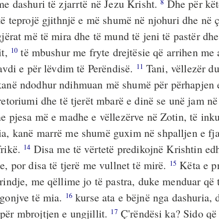
me dashuri të zjarrtë në Jezu Krisht.
Dhe për kët
8
 të teprojë gjithnjë e më shumë në njohuri dhe në 
gjërat më të mira dhe të mund të jeni të pastër dhe
it,
të mbushur me fryte drejtësie që arrihen me 
10
lavdi e për lëvdim të Perëndisë.
Tani, vëllezër du
11
kanë ndodhur ndihmuan më shumë për përhapjen e 
retoriumi dhe të tjerët mbarë e dinë se unë jam në
e pjesa më e madhe e vëllezërve në Zotin, të inku
ia, kanë marrë me shumë guxim në shpalljen e fja
frikë.
Disa me të vërtetë predikojnë Krishtin ed
14
e, por disa të tjerë me vullnet të mirë.
Këta e p
15
rindje, me qëllime jo të pastra, duke menduar që t
rgonjve të mia.
kurse ata e bëjnë nga dashuria, 
16
për mbrojtjen e ungjillit.
Ç'rëndësi ka? Sido që 
17