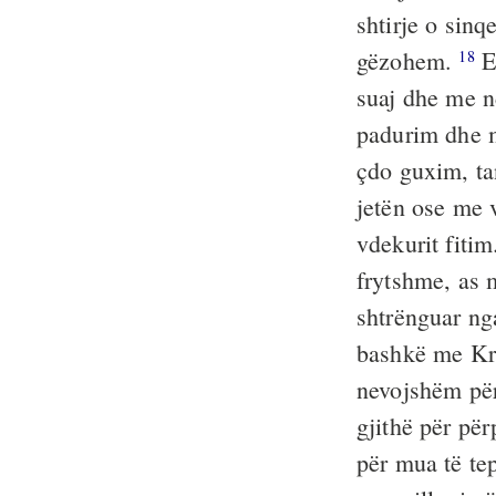
shtirje o sinq
gëzohem.
E 
18
suaj dhe me n
padurim dhe m
çdo guxim, ta
jetën ose me 
vdekurit fiti
frytshme, as 
shtrënguar ng
bashkë me Kri
nevojshëm pë
gjithë për për
për mua të te