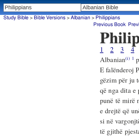
Study Bible
>
Bible Versions
>
Albanian
>
Philippians
Previous Book
Prev
Phili
1
2
3
4
Albanian
p
(i)
1
E falënderoj P
gëzim për ju t
që nga dita e 
punë të mirë n
e drejtë që un
si në vargonjt
të gjithë pjes