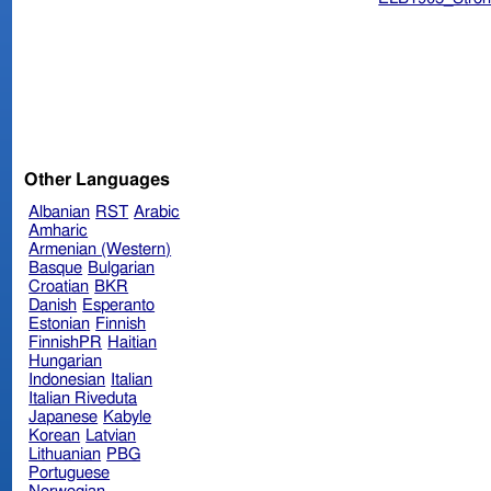
Other Languages
Albanian
RST
Arabic
Amharic
Armenian (Western)
Basque
Bulgarian
Croatian
BKR
Danish
Esperanto
Estonian
Finnish
FinnishPR
Haitian
Hungarian
Indonesian
Italian
Italian Riveduta
Japanese
Kabyle
Korean
Latvian
Lithuanian
PBG
Portuguese