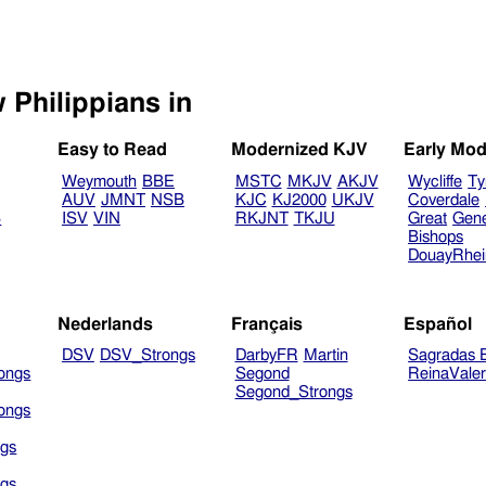
Select another Bible version to view Philippians in
Easy to Read
Modernized KJV
Early Mod
Weymouth
BBE
MSTC
MKJV
AKJV
Wycliffe
Ty
AUV
JMNT
NSB
KJC
KJ2000
UKJV
Coverdale
B
ISV
VIN
RKJNT
TKJU
Great
Gen
Bishops
DouayRhe
Nederlands
Français
Español
DSV
DSV_Strongs
DarbyFR
Martin
Sagradas E
ongs
Segond
ReinaVale
Segond_Strongs
ongs
gs
gs