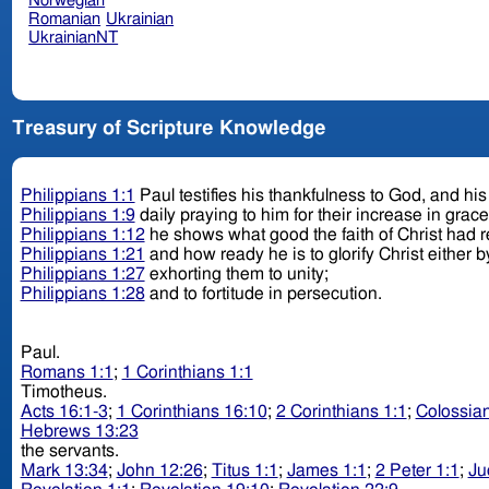
Norwegian
Romanian
Ukrainian
UkrainianNT
Treasury of Scripture Knowledge
Philippians 1:1
Paul testifies his thankfulness to God, and his l
Philippians 1:9
daily praying to him for their increase in grac
Philippians 1:12
he shows what good the faith of Christ had 
Philippians 1:21
and how ready he is to glorify Christ either by
Philippians 1:27
exhorting them to unity;
Philippians 1:28
and to fortitude in persecution.
Paul.
Romans 1:1
;
1 Corinthians 1:1
Timotheus.
Acts 16:1-3
;
1 Corinthians 16:10
;
2 Corinthians 1:1
;
Colossian
Hebrews 13:23
the servants.
Mark 13:34
;
John 12:26
;
Titus 1:1
;
James 1:1
;
2 Peter 1:1
;
Ju