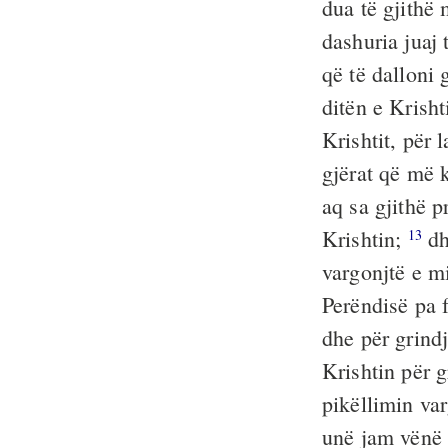
dua të gjithë 
dashuria juaj
që të dalloni 
ditën e Krisht
Krishtit, për 
gjërat që më 
aq sa gjithë p
Krishtin;
dh
13
vargonjtë e m
Perëndisë pa 
dhe për grindj
Krishtin për g
pikëllimin va
unë jam vënë 