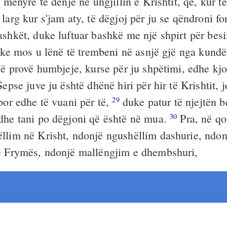
 mënyrë të denjë në ungjillin e Krishtit, që, kur të 
larg kur s'jam aty, të dëgjoj për ju se qëndroni fo
ashkët, duke luftuar bashkë me një shpirt për bes
e mos u lënë të trembeni në asnjë gjë nga kundër
një provë humbjeje, kurse për ju shpëtimi, edhe kj
epse juve ju është dhënë hiri për hir të Krishtit, 
por edhe të vuani për të,
duke patur të njejtën b
29
dhe tani po dëgjoni që është në mua.
Pra, në qo
30
llim në Krisht, ndonjë ngushëllim dashurie, ndon
ë Frymës, ndonjë mallëngjim e dhembshuri,