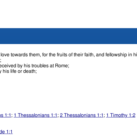
ove towards them, for the fruits of their faith, and fellowship in h
e;
received by his troubles at Rome;
 his life or death;
s 1:1
;
1 Thessalonians 1:1
;
2 Thessalonians 1:1
;
1 Timothy 1:2
de 1:1