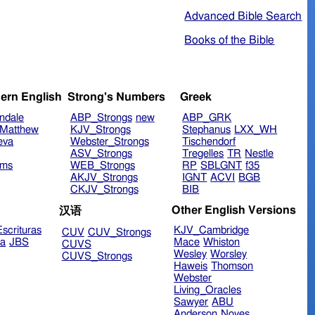
Advanced Bible Search
Books of the Bible
ern English
Strong's Numbers
Greek
ndale
ABP_Strongs
new
ABP_GRK
Matthew
KJV_Strongs
Stephanus
LXX_WH
eva
Webster_Strongs
Tischendorf
ASV_Strongs
Tregelles
TR
Nestle
ims
WEB_Strongs
RP
SBLGNT
f35
AKJV_Strongs
IGNT
ACVI
BGB
CKJV_Strongs
BIB
Other English Versions
汉语
scrituras
KJV_Cambridge
CUV
CUV_Strongs
ra
JBS
Mace
Whiston
CUVS
Wesley
Worsley
CUVS_Strongs
Haweis
Thomson
Webster
Living_Oracles
Sawyer
ABU
Anderson
Noyes