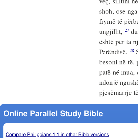
veç, silluni në
shoh, ose nga 
frymë të përb
ungjillit,
duk
27
është për ta 
Perëndisë.
S
28
besoni në të, 
patë në mua, 
ndonjë ngushë
pjesëmarrje t
Online Parallel Study Bible
Compare Philippians 1:1 in other Bible versions