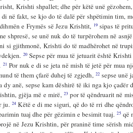
erisht, Krishti shpallet; dhe për këtë unë gëzohem,
di në fakt, se kjo do të dalë për shpëtimin tim, m
dihmën e Frymës së Jezu Krishtit,
sipas të prit
19
e shpresë, se unë nuk do të turpërohem në asnjë
ni si gjithmonë, Krishti do të madhërohet në trup
vdekjen.
Sepse për mua të jetuarit është Krishti
20
m.
Por nuk e di se jeta në mish të jetë për mua n
21
mund të them çfarë duhej të zgjedh,
sepse unë j
22
a dy anë, sepse kam dëshirë të iki nga kjo çadër 
shtin, gjëja më e mirë,
por të qëndruarit në mi
23
r ju.
Këtë e di me siguri, që do të rri dhe qëndr
24
parimin tuaj dhe për gëzimin e besimit tuaj.
që m
25
projë në Jezu Krishtin, për praninë time sërish mi