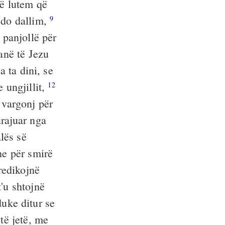
ë lutem që
çdo dallim,
9
 panjollë për
anë të Jezu
a ta dini, se
ungjillit,
12
 vargonj për
rajuar nga
lës së
he për smirë
redikojnë
'u shtojnë
duke ditur se
të jetë, me