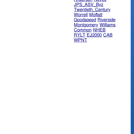
JPS_ASV_Byz
Twentieth_Century
Worrell
Moffatt
Goodspeed
Riverside
Montgomery
Williams
Common
NHEB
RYLT
EJ2000
CAB
WPNT