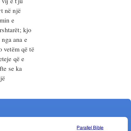
vij e t'ju
rt në një
imin e
shtarët; kjo
o nga ana e
jo vetëm që të
eteje që e
fte se ka
jë
Parallel Bible