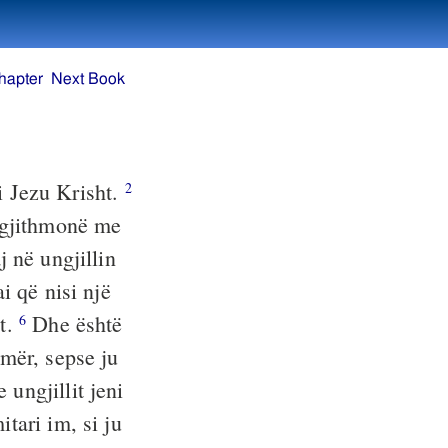
hapter
Next Book
i Jezu Krisht.
2
 gjithmonë me
 në ungjillin
i që nisi një
it.
Dhe është
6
emër, sepse ju
ungjillit jeni
tari im, si ju