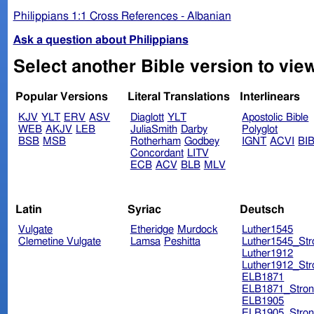
Philippians 1:1 Cross References - Albanian
Ask a question about Philippians
Popular Versions
Literal Translations
Interlinears
KJV
YLT
ERV
ASV
Diaglott
YLT
Apostolic Bible
WEB
AKJV
LEB
JuliaSmith
Darby
Polyglot
BSB
MSB
Rotherham
Godbey
IGNT
ACVI
BI
Concordant
LITV
ECB
ACV
BLB
MLV
Latin
Syriac
Deutsch
Vulgate
Etheridge
Murdock
Luther1545
Clemetine Vulgate
Lamsa
Peshitta
Luther1545_Str
Luther1912
Luther1912_Str
ELB1871
ELB1871_Stron
ELB1905
ELB1905_Stron