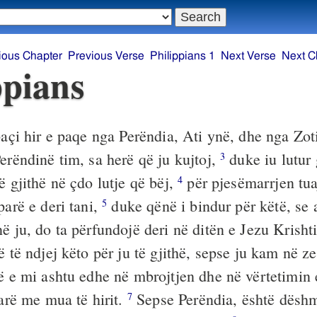
ious Chapter
Previous Verse
Philippians 1
Next Verse
Next C
ppians
açi hir e paqe nga Perëndia, Ati ynë, dhe nga Zot
erëndinë tim, sa herë që ju kujtoj,
duke iu lutur
3
ë gjithë në çdo lutje që bëj,
për pjesëmarrjen tuaj
4
parë e deri tani,
duke qënë i bindur për këtë, se a
5
ë ju, do ta përfundojë deri në ditën e Jezu Krisht
ë të ndjej këto për ju të gjithë, sepse ju kam në z
ë e mi ashtu edhe në mbrojtjen dhe në vërtetimin e 
tarë me mua të hirit.
Sepse Perëndia, është dëshmi
7