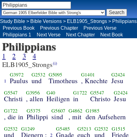
Study Bible
>
Bible Versions
>
ELB1905_Strongs
>
Philippians
Previous Book
Previous Chapter
Previous Verse
Philippians 1
Next Verse
Next Chapter
Next Book
Philippians
1
2
3
4
ELB1905_Strongs
(i)
G3972
G2532
G5095
G1401
G2424
Paulus
und
Timotheus
, Knechte
Jesu
1
G5547
G3956
G40
G1722
G5547
G2424
Christi
, allen
Heiligen
in
Christo
Jesu
G1722
G5375
G5607
G4862
G1985
, die in
Philippi
sind
, mit
den Aufsehern
G2532
G1249
G5485
G5213
G2532
G1515
und
Dienern :
Gnade
euch
und
Friede
2