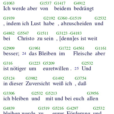
G1063
G1537
G1417
G4912
Ich werde aber
von
beidem
bedrängt
G1939
G2192
G360
-
G1519
G2532
, indem ich Lust
habe
, abzuscheiden
und
G4862
G5547
G1511
G3123
-
G4183
bei
Christo
zu sein
, [denn]es ist weit
G2909
G1961
G1722
G4561
G1161
besser;
das Bleiben
im
Fleische
aber
24
G316
G1223
G5209
G2532
ist nötiger
um
euretwillen .
Und
25
G5124
G3982
G1492
G3754
in dieser
Zuversicht
weiß ich
, daß
G3306
G2532
G5213
G3956
ich bleiben
und
mit und bei euch
allen
G4839
G1519
G5216
G4297
G2532
bleiben werde
zu
eurer
Förderung
und