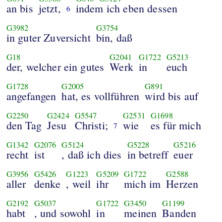
an bis
jetzt,
indem ich eben dessen
6
G3982
G3754
in guter Zuversicht
bin, daß
G18
G2041
G1722
G5213
der, welcher ein gutes
Werk
in
euch
G1728
G2005
G891
angefangen
hat, es vollführen
wird bis auf
G2250
G2424
G5547
G2531
G1698
den Tag
Jesu
Christi;
wie
es für mich
7
G1342
G2076
G5124
G5228
G5216
recht
ist
, daß ich dies
in betreff
euer
G3956
G5426
G1223
G5209
G1722
G2588
aller
denke
, weil
ihr
mich im
Herzen
G2192
G5037
G1722
G3450
G1199
habt
, und sowohl
in
meinen
Banden