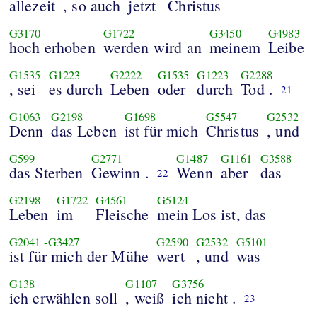
allezeit
, so auch
jetzt
Christus
G3170
G1722
G3450
G4983
hoch erhoben
werden wird an
meinem
Leibe
G1535
G1223
G2222
G1535
G1223
G2288
, sei
es durch
Leben
oder
durch
Tod .
21
G1063
G2198
G1698
G5547
G2532
Denn
das Leben
ist für mich
Christus
, und
G599
G2771
G1487
G1161
G3588
das Sterben
Gewinn .
Wenn
aber
das
22
G2198
G1722
G4561
G5124
Leben
im
Fleische
mein Los ist, das
G2041
-
G3427
G2590
G2532
G5101
ist für mich der Mühe
wert
, und
was
G138
G1107
G3756
ich erwählen soll
, weiß
ich nicht .
23