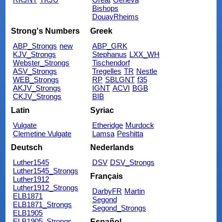
Bishops
DouayRheims
Strong's Numbers
Greek
ABP_Strongs
new
ABP_GRK
KJV_Strongs
Stephanus
LXX_WH
Webster_Strongs
Tischendorf
ASV_Strongs
Tregelles
TR
Nestle
WEB_Strongs
RP
SBLGNT
f35
AKJV_Strongs
IGNT
ACVI
BGB
CKJV_Strongs
BIB
Latin
Syriac
Vulgate
Etheridge
Murdock
Clemetine Vulgate
Lamsa
Peshitta
Deutsch
Nederlands
Luther1545
DSV
DSV_Strongs
Luther1545_Strongs
Français
Luther1912
Luther1912_Strongs
DarbyFR
Martin
ELB1871
Segond
ELB1871_Strongs
Segond_Strongs
ELB1905
ELB1905_Strongs
Español