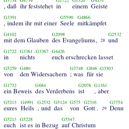
G3754
G4739
G1722
G1520
G4151
, daß
ihr feststehet
in
einem
Geiste
G3391
G5590
G4866
, indem ihr mit einer
Seele
mitkämpfet
G4102
G2098
G2532
mit dem Glauben
des Evangeliums,
und
28
G1722
G3361
-
G3367
G4426
in
nichts
euch erschrecken lasset
G5259
G480
G3748
G846
-
G3303
von
den Widersachern
; was
für sie
G1732
G684
G2076
G1161
ein Beweis
des Verderbens
ist
, aber
G5213
G4991
G2532
G5124
G575
G2316
G3754
eures
Heils
, und
das
von
Gott .
Denn
29
G5213
G5228
G5547
euch
ist es in Bezug
auf Christum