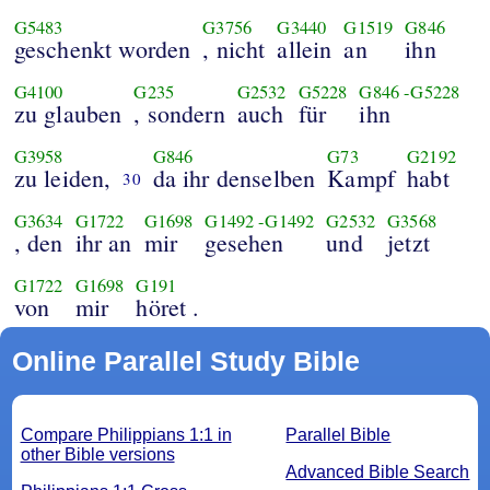
G5483
G3756
G3440
G1519
G846
geschenkt worden
, nicht
allein
an
ihn
G4100
G235
G2532
G5228
G846
-
G5228
zu glauben
, sondern
auch
für
ihn
G3958
G846
G73
G2192
zu leiden,
da ihr denselben
Kampf
habt
30
G3634
G1722
G1698
G1492
-
G1492
G2532
G3568
, den
ihr an
mir
gesehen
und
jetzt
G1722
G1698
G191
von
mir
höret .
Online Parallel Study Bible
Compare Philippians 1:1 in
Parallel Bible
other Bible versions
Advanced Bible Search