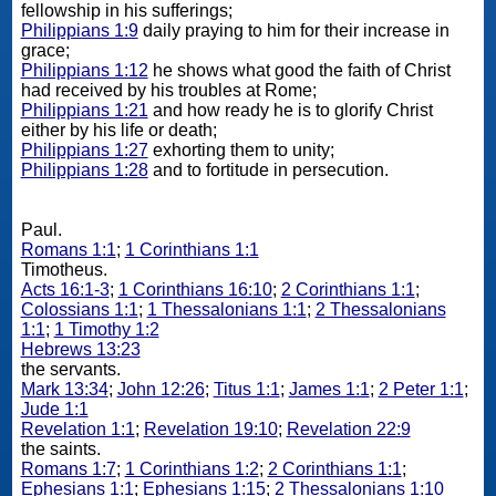
fellowship in his sufferings;
Philippians 1:9
daily praying to him for their increase in
grace;
Philippians 1:12
he shows what good the faith of Christ
had received by his troubles at Rome;
Philippians 1:21
and how ready he is to glorify Christ
either by his life or death;
Philippians 1:27
exhorting them to unity;
Philippians 1:28
and to fortitude in persecution.
Paul.
Romans 1:1
;
1 Corinthians 1:1
Timotheus.
Acts 16:1-3
;
1 Corinthians 16:10
;
2 Corinthians 1:1
;
Colossians 1:1
;
1 Thessalonians 1:1
;
2 Thessalonians
1:1
;
1 Timothy 1:2
Hebrews 13:23
the servants.
Mark 13:34
;
John 12:26
;
Titus 1:1
;
James 1:1
;
2 Peter 1:1
;
Jude 1:1
Revelation 1:1
;
Revelation 19:10
;
Revelation 22:9
the saints.
Romans 1:7
;
1 Corinthians 1:2
;
2 Corinthians 1:1
;
Ephesians 1:1
;
Ephesians 1:15
;
2 Thessalonians 1:10