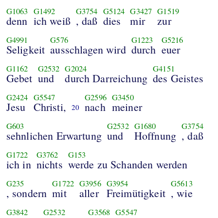
G1063
G1492
G3754
G5124
G3427
G1519
denn
ich weiß
, daß
dies
mir
zur
G4991
G576
G1223
G5216
Seligkeit
ausschlagen wird
durch
euer
G1162
G2532
G2024
G4151
Gebet
und
durch Darreichung
des Geistes
G2424
G5547
G2596
G3450
Jesu
Christi,
nach
meiner
20
G603
G2532
G1680
G3754
sehnlichen Erwartung
und
Hoffnung
, daß
G1722
G3762
G153
ich in
nichts
werde zu Schanden werden
G235
G1722
G3956
G3954
G5613
, sondern
mit
aller
Freimütigkeit
, wie
G3842
G2532
G3568
G5547