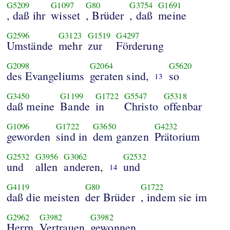
G5209
G1097
G80
G3754
G1691
, daß ihr
wisset
, Brüder
, daß
meine
G2596
G3123
G1519
G4297
Umstände
mehr
zur
Förderung
G2098
G2064
G5620
des Evangeliums
geraten sind,
so
13
G3450
G1199
G1722
G5547
G5318
daß meine
Bande
in
Christo
offenbar
G1096
G1722
G3650
G4232
geworden
sind in
dem ganzen
Prätorium
G2532
G3956
G3062
G2532
und
allen
anderen,
und
14
G4119
G80
G1722
daß die meisten
der Brüder
, indem sie im
G2962
G3982
G3982
Herrn
Vertrauen
gewonnen