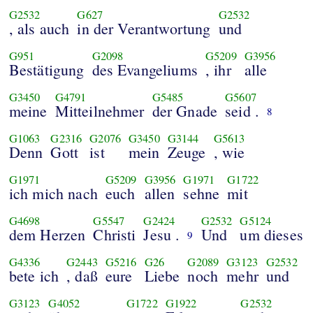
G2532
G627
G2532
, als auch
in der Verantwortung
und
G951
G2098
G5209
G3956
Bestätigung
des Evangeliums
, ihr
alle
G3450
G4791
G5485
G5607
meine
Mitteilnehmer
der Gnade
seid .
8
G1063
G2316
G2076
G3450
G3144
G5613
Denn
Gott
ist
mein
Zeuge
, wie
G1971
G5209
G3956
G1971
G1722
ich mich nach
euch
allen
sehne
mit
G4698
G5547
G2424
G2532
G5124
dem Herzen
Christi
Jesu .
Und
um dieses
9
G4336
G2443
G5216
G26
G2089
G3123
G2532
bete ich
, daß
eure
Liebe
noch
mehr
und
G3123
G4052
G1722
G1922
G2532