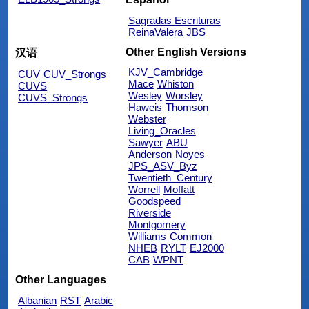
Sagradas Escrituras
ReinaValera
JBS
Other English Versions
汉语
KJV_Cambridge
CUV
CUV_Strongs
Mace
Whiston
CUVS
Wesley
Worsley
CUVS_Strongs
Haweis
Thomson
Webster
Living_Oracles
Sawyer
ABU
Anderson
Noyes
JPS_ASV_Byz
Twentieth_Century
Worrell
Moffatt
Goodspeed
Riverside
Montgomery
Williams
Common
NHEB
RYLT
EJ2000
CAB
WPNT
Other Languages
Albanian
RST
Arabic