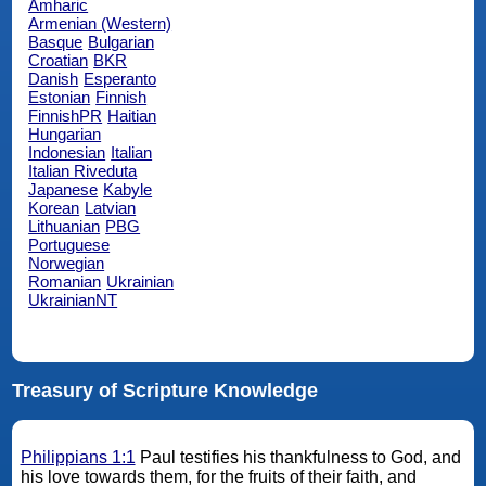
Amharic
Armenian (Western)
Basque
Bulgarian
Croatian
BKR
Danish
Esperanto
Estonian
Finnish
FinnishPR
Haitian
Hungarian
Indonesian
Italian
Italian Riveduta
Japanese
Kabyle
Korean
Latvian
Lithuanian
PBG
Portuguese
Norwegian
Romanian
Ukrainian
UkrainianNT
Treasury of Scripture Knowledge
Philippians 1:1
Paul testifies his thankfulness to God, and
his love towards them, for the fruits of their faith, and