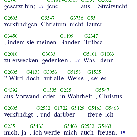
gesetzt bin;
jene
aus
Streitsucht
17
G2605
G5547
G3756
G55
verkündigen
Christum
nicht
lauter
G3450
G1199
G2347
, indem sie meinen
Banden
Trübsal
G2018
G3633
G5101
G1063
zu erwecken
gedenken .
Was
denn
18
G2605
G4133
G3956
G5158
G1535
? Wird
doch
auf alle
Weise
, sei es
G4392
G1535
G225
G5547
aus Vorwand
oder
in Wahrheit
, Christus
G2605
G2532
G1722
-
G5129
G5463
G5463
verkündigt
, und
darüber
freue
ich
G235
G5463
G5463
G2532
G5463
mich, ja
, ich werde
mich
auch
freuen;
19