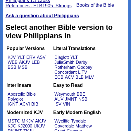
Philippians 1:1 Cross
Books of the Bible
References - ELB1905_Strongs
Ask a question about Philippians
Select another Bible version to
view Philippians in
Popular Versions
Literal Translations
KJV
YLT
ERV
ASV
Diaglott
YLT
WEB
AKJV
LEB
JuliaSmith
Darby
BSB
MSB
Rotherham
Godbey
Concordant
LITV
ECB
ACV
BLB
MLV
Interlinears
Easy to Read
Apostolic Bible
Weymouth
BBE
Polyglot
AUV
JMNT
NSB
IGNT
ACVI
BIB
ISV
VIN
Modernized KJV
Early Modern English
MSTC
MKJV
AKJV
Wycliffe
Tyndale
KJC
KJ2000
UKJV
Coverdale
Matthew
RKJNT
TKJU
Great
Geneva