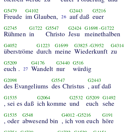
G5479
G4102
G2443
G5216
Freude
im Glauben,
auf daß
euer
26
G2745
G1722
G5547
G2424
G1698
-
G1722
Rühmen
in
Christo
Jesu
meinethalben
G4052
G1223
G1699
G3825
-
G3952
G4314
überströme
durch
meine
Wiederkunft
zu
G5209
G4176
G3440
G516
euch .
Wandelt
nur
würdig
27
G2098
G5547
G2443
des Evangeliums
des Christus
, auf daß
G1535
G2064
G2532
G5209
G1492
, sei es daß
ich komme
und
euch
sehe
G1535
G548
G4012
-
G5216
G191
, oder
abwesend bin
, ich von euch
höre