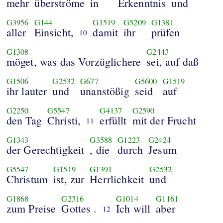
mehr
überströme
in
Erkenntnis
und
G3956
G144
G1519
G5209
G1381
aller
Einsicht,
damit
ihr
prüfen
10
G1308
G2443
möget, was das Vorzüglichere
sei, auf daß
G1506
G2532
G677
G5600
G1519
ihr lauter
und
unanstößig
seid
auf
G2250
G5547
G4137
G2590
den Tag
Christi,
erfüllt
mit der Frucht
11
G1343
G3588
G1223
G2424
der Gerechtigkeit
, die
durch
Jesum
G5547
G1519
G1391
G2532
Christum
ist, zur
Herrlichkeit
und
G1868
G2316
G1014
G1161
zum Preise
Gottes .
Ich will
aber
12