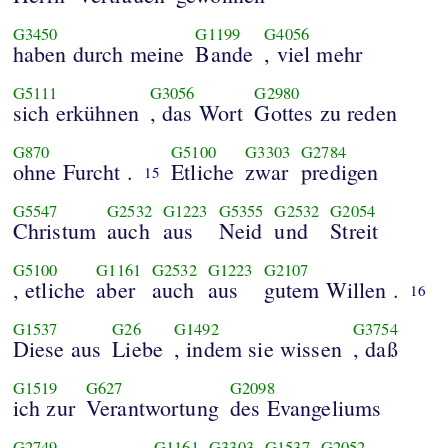
G3450
G1199
G4056
haben durch meine
Bande
, viel mehr
G5111
G3056
G2980
sich erkühnen
, das Wort
Gottes zu reden
G870
G5100
G3303
G2784
ohne Furcht .
Etliche
zwar
predigen
15
G5547
G2532
G1223
G5355
G2532
G2054
Christum
auch
aus
Neid
und
Streit
G5100
G1161
G2532
G1223
G2107
, etliche
aber
auch
aus
gutem Willen .
16
G1537
G26
G1492
G3754
Diese aus
Liebe
, indem sie wissen
, daß
G1519
G627
G2098
ich zur
Verantwortung
des Evangeliums
G2749
G1161
-
G3303
G1537
G2052