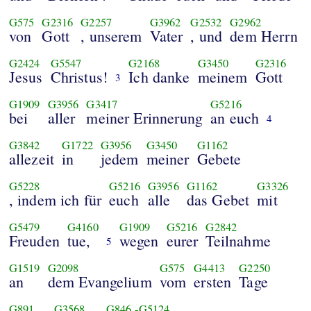
G575
G2316
G2257
G3962
G2532
G2962
von
Gott
, unserem
Vater
, und
dem Herrn
G2424
G5547
G2168
G3450
G2316
Jesus
Christus!
Ich danke
meinem
Gott
3
G1909
G3956
G3417
G5216
bei
aller
meiner Erinnerung
an euch
4
G3842
G1722
G3956
G3450
G1162
allezeit
in
jedem
meiner
Gebete
G5228
G5216
G3956
G1162
G3326
, indem ich für
euch
alle
das Gebet
mit
G5479
G4160
G1909
G5216
G2842
Freuden
tue,
wegen
eurer
Teilnahme
5
G1519
G2098
G575
G4413
G2250
an
dem Evangelium
vom
ersten
Tage
G891
G3568
G846
-
G5124