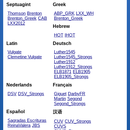
Septuagint
Greek
Thomson
Brenton
ABP_GRK
LXX_WH
Brenton_Greek
CAB
Brenton_Greek
LXX2012
Hebrew
HOT
IHOT
Latin
Deutsch
Vulgate
Luther1545
Clemetine Vulgate
Luther1545_Strongs
Luther1912
Luther1912_Strongs
ELB1871
ELB1905
ELB1905_Strongs
Nederlands
Français
DSV
DSV_Strongs
Giguet
DarbyFR
Martin
Segond
Segond_Strongs
Español
汉语
Sagradas Escrituras
CUV
CUV_Strongs
ReinaValera
JBS
CUVS