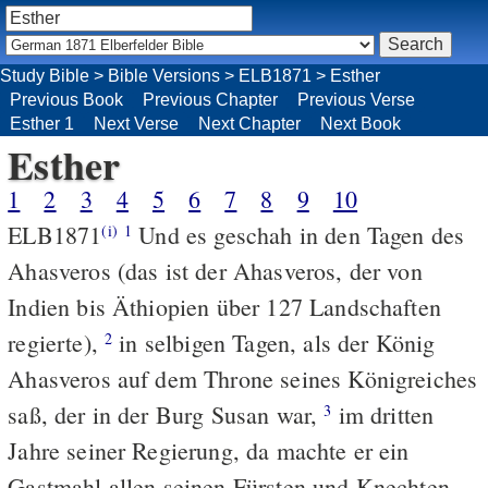
Study Bible
>
Bible Versions
>
ELB1871
>
Esther
Previous Book
Previous Chapter
Previous Verse
Esther 1
Next Verse
Next Chapter
Next Book
Esther
1
2
3
4
5
6
7
8
9
10
ELB1871
Und es geschah in den Tagen des
(i)
1
Ahasveros (das ist der Ahasveros, der von
Indien bis Äthiopien über 127 Landschaften
regierte),
in selbigen Tagen, als der König
2
Ahasveros auf dem Throne seines Königreiches
saß, der in der Burg Susan war,
im dritten
3
Jahre seiner Regierung, da machte er ein
Gastmahl allen seinen Fürsten und Knechten,