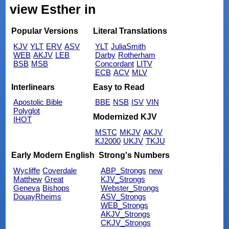
view Esther in
Popular Versions
Literal Translations
KJV
YLT
ERV
ASV
YLT
JuliaSmith
WEB
AKJV
LEB
Darby
Rotherham
BSB
MSB
Concordant
LITV
ECB
ACV
MLV
Interlinears
Easy to Read
Apostolic Bible
BBE
NSB
ISV
VIN
Polyglot
Modernized KJV
IHOT
MSTC
MKJV
AKJV
KJ2000
UKJV
TKJU
Early Modern English
Strong's Numbers
Wycliffe
Coverdale
ABP_Strongs
new
Matthew
Great
KJV_Strongs
Geneva
Bishops
Webster_Strongs
DouayRheims
ASV_Strongs
WEB_Strongs
AKJV_Strongs
CKJV_Strongs