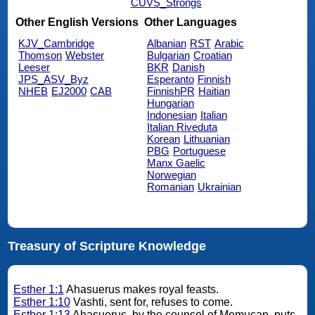
CUVS_Strongs
Other English Versions
Other Languages
KJV_Cambridge
Albanian
RST
Arabic
Thomson
Webster
Bulgarian
Croatian
Leeser
BKR
Danish
JPS_ASV_Byz
Esperanto
Finnish
NHEB
EJ2000
CAB
FinnishPR
Haitian
Hungarian
Indonesian
Italian
Italian Riveduta
Korean
Lithuanian
PBG
Portuguese
Manx Gaelic
Norwegian
Romanian
Ukrainian
Treasury of Scripture Knowledge
Esther 1:1
Ahasuerus makes royal feasts.
Esther 1:10
Vashti, sent for, refuses to come.
Esther 1:13
Ahasuerus, by the counsel of Memucan, puts