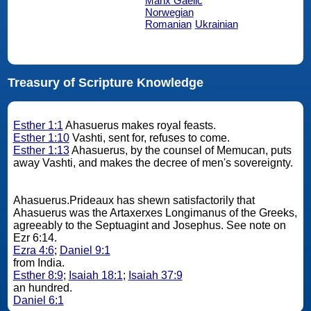
Manx Gaelic
Norwegian
Romanian
Ukrainian
Treasury of Scripture Knowledge
Esther 1:1
Ahasuerus makes royal feasts.
Esther 1:10
Vashti, sent for, refuses to come.
Esther 1:13
Ahasuerus, by the counsel of Memucan, puts
away Vashti, and makes the decree of men's sovereignty.
Ahasuerus.Prideaux has shewn satisfactorily that
Ahasuerus was the Artaxerxes Longimanus of the Greeks,
agreeably to the Septuagint and Josephus. See note on
Ezr 6:14.
Ezra 4:6
;
Daniel 9:1
from India.
Esther 8:9
;
Isaiah 18:1
;
Isaiah 37:9
an hundred.
Daniel 6:1