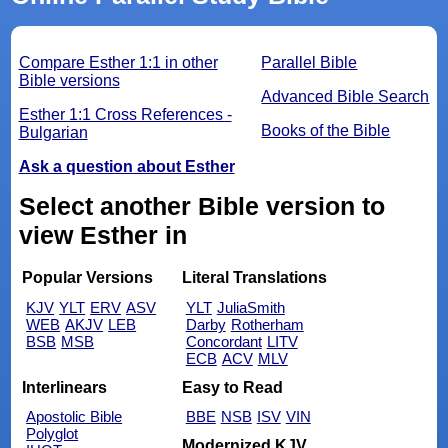
Compare Esther 1:1 in other
Parallel Bible
Bible versions
Advanced Bible Search
Esther 1:1 Cross References -
Books of the Bible
Bulgarian
Ask a question about Esther
Select another Bible version to
view Esther in
Popular Versions
Literal Translations
KJV
YLT
ERV
ASV
YLT
JuliaSmith
WEB
AKJV
LEB
Darby
Rotherham
BSB
MSB
Concordant
LITV
ECB
ACV
MLV
Interlinears
Easy to Read
Apostolic Bible
BBE
NSB
ISV
VIN
Polyglot
Modernized KJV