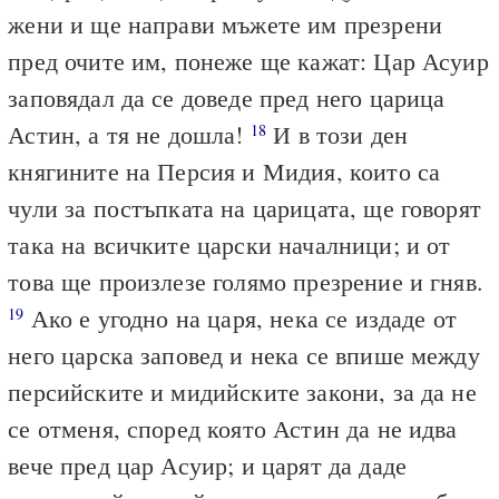
жени и ще направи мъжете им презрени
пред очите им, понеже ще кажат: Цар Асуир
заповядал да се доведе пред него царица
Астин, а тя не дошла!
И в този ден
18
княгините на Персия и Мидия, които са
чули за постъпката на царицата, ще говорят
така на всичките царски началници; и от
това ще произлезе голямо презрение и гняв.
Ако е угодно на царя, нека се издаде от
19
него царска заповед и нека се впише между
персийските и мидийските закони, за да не
се отменя, според която Астин да не идва
вече пред цар Асуир; и царят да даде