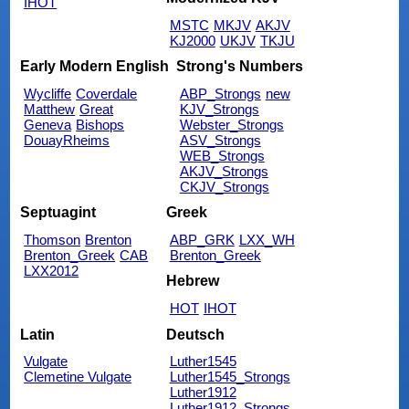
IHOT
MSTC
MKJV
AKJV
KJ2000
UKJV
TKJU
Early Modern English
Strong's Numbers
Wycliffe
Coverdale
ABP_Strongs
new
Matthew
Great
KJV_Strongs
Geneva
Bishops
Webster_Strongs
DouayRheims
ASV_Strongs
WEB_Strongs
AKJV_Strongs
CKJV_Strongs
Septuagint
Greek
Thomson
Brenton
ABP_GRK
LXX_WH
Brenton_Greek
CAB
Brenton_Greek
LXX2012
Hebrew
HOT
IHOT
Latin
Deutsch
Vulgate
Luther1545
Clemetine Vulgate
Luther1545_Strongs
Luther1912
Luther1912_Strongs