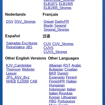
ELB1871
ELB1905
ELB1905_Strongs
Nederlands
Français
DSV
DSV_Strongs
Giguet
DarbyFR
Martin
Segond
Segond_Strongs
Español
汉语
Sagradas Escrituras
CUV
CUV_Strongs
ReinaValera
JBS
CUVS
CUVS_Strongs
Other English Versions
Other Languages
KJV_Cambridge
Albanian
RST
Arabic
Thomson
Webster
Bulgarian
Croatian
Leeser
BKR
Danish
JPS_ASV_Byz
Esperanto
Finnish
NHEB
EJ2000
CAB
FinnishPR
Haitian
Hungarian
Indonesian
Italian
Italian Riveduta
Korean
Lithuanian
PBG
Portuguese