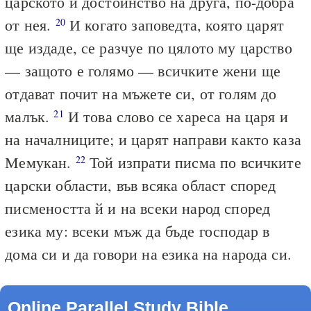
царското й достойнство на друга, по-добра
от нея.
И когато заповедта, която царят
20
ще издаде, се разчуе по цялото му царство
— защото е голямо — всичките жени ще
отдават почит на мъжете си, от голям до
малък.
И това слово се хареса на царя и
21
на началниците; и царят направи както каза
Мемукан.
Той изпрати писма по всичките
22
царски области, във всяка област според
писмеността й и на всеки народ според
езика му: всеки мъж да бъде господар в
дома си и да говори на езика на народа си.
Online Parallel Study Bible