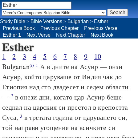
Study Bible
>
Bible Versions
>
Bulgarian
>
Esther
Previous Book
Previous Chapter
Previous Verse
Esther 1
Next Verse
Next Chapter
Next Book
Esther
1
2
3
4
5
6
7
8
9
10
Bulgarian
А в дните на Асуир — онзи
(i)
1
Асуир, който царуваше от Индия чак до
Етиопия над сто двадесет и седем области
—
в онези дни, когато цар Асуир беше
2
седнал на царския си престол в крепостта
Суса,
в третата година от царуването си,
3
той направи угощение на всичките си
началници и на слугите си, и пред него бяха