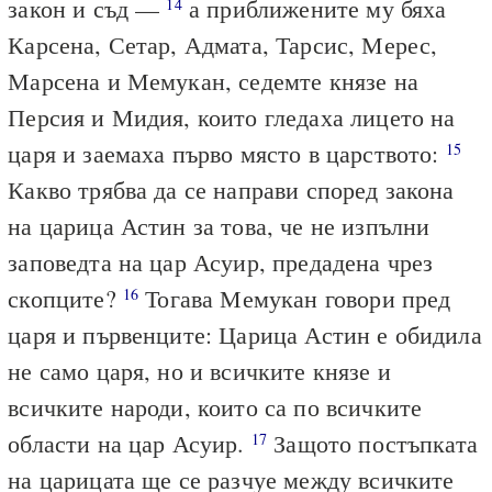
закон и съд —
а приближените му бяха
14
Карсена, Сетар, Адмата, Тарсис, Мерес,
Марсена и Мемукан, седемте князе на
Персия и Мидия, които гледаха лицето на
царя и заемаха първо място в царството:
15
Какво трябва да се направи според закона
на царица Астин за това, че не изпълни
заповедта на цар Асуир, предадена чрез
скопците?
Тогава Мемукан говори пред
16
царя и първенците: Царица Астин е обидила
не само царя, но и всичките князе и
всичките народи, които са по всичките
области на цар Асуир.
Защото постъпката
17
на царицата ще се разчуе между всичките