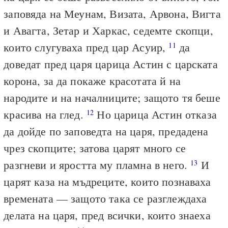
заповяда на Меунам, Визата, Арвона, Вигта
и Авагта, Зетар и Харкас, седемте скопци,
които слугуваха пред цар Асуир,
да
11
доведат пред царя царица Астин с царската
корона, за да покаже красотата й на
народите и на началниците; защото тя беше
красива на глед.
Но царица Астин отказа
12
да дойде по заповедта на царя, предадена
чрез скопците; затова царят много се
разгневи и яростта му пламна в него.
И
13
царят каза на мъдреците, които познаваха
времената — защото така се разглеждаха
делата на царя, пред всички, които знаеха