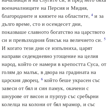
военачалниците на Персия и Мидия,
благородните и князете на областите,
и за
4
дълго време, сто и осемдесет дни,
показваше славното богатство на царството
си и превъзходния блясък на величието си.
5
И когато тези дни се изпълниха, царят
направи седемдневно угощение на целия
народ, който се намери в крепостта Суса, от
голям до малък, в двора на градината на
царския дворец,
който беше украсен със
6
завеси от бял и син памук, окачени с
шнурове от висон и пурпур със сребърни
колелца на колони от бял мрамор, и със