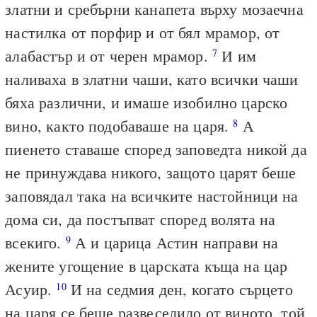
златни и сребърни канапета върху мозаечна
настилка от порфир и от бял мрамор, от
алабастър и от черен мрамор.
И им
7
наливаха в златни чаши, като всички чаши
бяха различни, и имаше изобилно царско
вино, както подобаваше на царя.
А
8
пиенето ставаше според заповедта никой да
не принуждава никого, защото царят беше
заповядал така на всичките настойници на
дома си, да постъпват според волята на
всекиго.
А и царица Астин направи на
9
жените угощение в царската къща на цар
Асуир.
И на седмия ден, когато сърцето
10
на царя се беше развеселило от виното, той