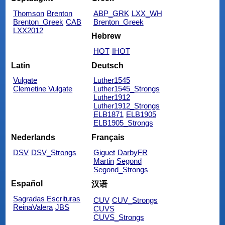
Thomson
Brenton
ABP_GRK
LXX_WH
Brenton_Greek
CAB
Brenton_Greek
LXX2012
Hebrew
HOT
IHOT
Latin
Deutsch
Vulgate
Luther1545
Clemetine Vulgate
Luther1545_Strongs
Luther1912
Luther1912_Strongs
ELB1871
ELB1905
ELB1905_Strongs
Nederlands
Français
DSV
DSV_Strongs
Giguet
DarbyFR
Martin
Segond
Segond_Strongs
Español
汉语
Sagradas Escrituras
CUV
CUV_Strongs
ReinaValera
JBS
CUVS
CUVS_Strongs