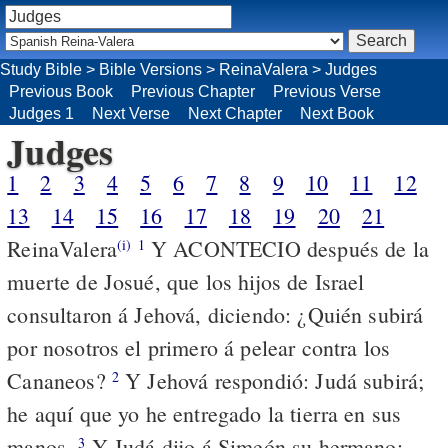
Study Bible
>
Bible Versions
>
ReinaValera
>
Judges
Previous Book
Previous Chapter
Previous Verse
Judges 1
Next Verse
Next Chapter
Next Book
Judges
1
2
3
4
5
6
7
8
9
10
11
12
13
14
15
16
17
18
19
20
21
ReinaValera
Y ACONTECIO después de la
(i)
1
muerte de Josué, que los hijos de Israel
consultaron á Jehová, diciendo: ¿Quién subirá
por nosotros el primero á pelear contra los
Cananeos?
Y Jehová respondió: Judá subirá;
2
he aquí que yo he entregado la tierra en sus
manos.
Y Judá dijo á Simeón su hermano:
3