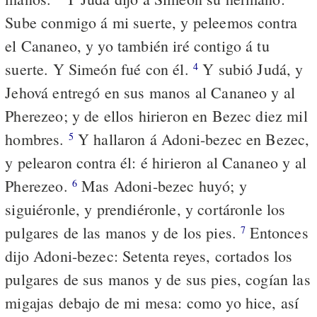
Sube conmigo á mi suerte, y peleemos contra
el Cananeo, y yo también iré contigo á tu
suerte. Y Simeón fué con él.
Y subió Judá, y
4
Jehová entregó en sus manos al Cananeo y al
Pherezeo; y de ellos hirieron en Bezec diez mil
hombres.
Y hallaron á Adoni-bezec en Bezec,
5
y pelearon contra él: é hirieron al Cananeo y al
Pherezeo.
Mas Adoni-bezec huyó; y
6
siguiéronle, y prendiéronle, y cortáronle los
pulgares de las manos y de los pies.
Entonces
7
dijo Adoni-bezec: Setenta reyes, cortados los
pulgares de sus manos y de sus pies, cogían las
migajas debajo de mi mesa: como yo hice, así