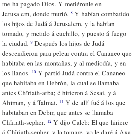
me ha pagado Dios. Y metiéronle en
Jerusalem, donde murió.
Y habían combatido
8
los hijos de Judá á Jerusalem, y la habían
tomado, y metido á cuchillo, y puesto á fuego
la ciudad.
Después los hijos de Judá
9
descendieron para pelear contra el Cananeo que
habitaba en las montañas, y al mediodía, y en
los llanos.
Y partió Judá contra el Cananeo
10
que habitaba en Hebrón, la cual se llamaba
antes Chîriath-arba; é hirieron á Sesai, y á
Ahiman, y á Talmai.
Y de allí fué á los que
11
habitaban en Debir, que antes se llamaba
Chîriath-sepher.
Y dijo Caleb: El que hiriere
12
á Chîriath-sepher, y la tomare, yo le daré á Axa