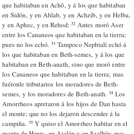
que habitaban en Achô, y á los que habitaban
en Sidón, y en Ahlab, y en Achzib, y en Helba,
y en Aphec, y en Rehod:
Antes moró Aser
32
entre los Cananeos que habitaban en la tierra;
pues no los echó.
Tampoco Nephtalí echó á
33
los que habitaban en Beth-semes, y á los que
habitaban en Beth-anath, sino que moró entre
los Cananeos que habitaban en la tierra; mas
fuéronle tributarios los moradores de Beth-
semes, y los moradores de Beth-anath.
Los
34
Amorrheos apretaron á los hijos de Dan hasta
el monte; que no los dejaron descender á la
campiña.
Y quiso el Amorrheo habitar en el
35
monte de Heres, en Ajalón y en Saalbín; mas