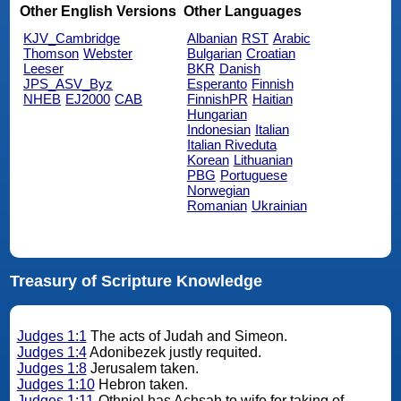
Other English Versions
Other Languages
KJV_Cambridge
Albanian
RST
Arabic
Thomson
Webster
Bulgarian
Croatian
Leeser
BKR
Danish
JPS_ASV_Byz
Esperanto
Finnish
NHEB
EJ2000
CAB
FinnishPR
Haitian
Hungarian
Indonesian
Italian
Italian Riveduta
Korean
Lithuanian
PBG
Portuguese
Norwegian
Romanian
Ukrainian
Treasury of Scripture Knowledge
Judges 1:1
The acts of Judah and Simeon.
Judges 1:4
Adonibezek justly requited.
Judges 1:8
Jerusalem taken.
Judges 1:10
Hebron taken.
Judges 1:11
Othniel has Achsah to wife for taking of