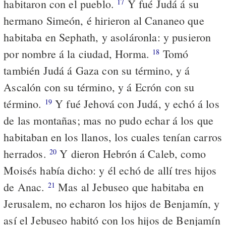
habitaron con el pueblo.
Y fué Judá á su
17
hermano Simeón, é hirieron al Cananeo que
habitaba en Sephath, y asoláronla: y pusieron
por nombre á la ciudad, Horma.
Tomó
18
también Judá á Gaza con su término, y á
Ascalón con su término, y á Ecrón con su
término.
Y fué Jehová con Judá, y echó á los
19
de las montañas; mas no pudo echar á los que
habitaban en los llanos, los cuales tenían carros
herrados.
Y dieron Hebrón á Caleb, como
20
Moisés había dicho: y él echó de allí tres hijos
de Anac.
Mas al Jebuseo que habitaba en
21
Jerusalem, no echaron los hijos de Benjamín, y
así el Jebuseo habitó con los hijos de Benjamín