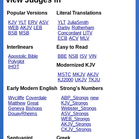
Popular Versions
Literal Translations
KJV
YLT
ERV
ASV
YLT
JuliaSmith
WEB
AKJV
LEB
Darby
Rotherham
BSB
MSB
Concordant
LITV
ECB
ACV
MLV
Interlinears
Easy to Read
Apostolic Bible
BBE
NSB
ISV
VIN
Polyglot
Modernized KJV
IHOT
MSTC
MKJV
AKJV
KJ2000
UKJV
TKJU
Early Modern English
Strong's Numbers
Wycliffe
Coverdale
ABP_Strongs
new
Matthew
Great
KJV_Strongs
Geneva
Bishops
Webster_Strongs
DouayRheims
ASV_Strongs
WEB_Strongs
AKJV_Strongs
CKJV_Strongs
Septuagint
Greek