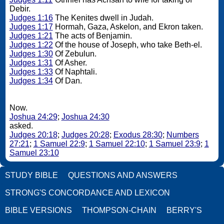
Debir.
Judges 1:16
The Kenites dwell in Judah.
Judges 1:17
Hormah, Gaza, Askelon, and Ekron taken.
Judges 1:21
The acts of Benjamin.
Judges 1:22
Of the house of Joseph, who take Beth-el.
Judges 1:30
Of Zebulun.
Judges 1:31
Of Asher.
Judges 1:33
Of Naphtali.
Judges 1:34
Of Dan.
Now.
Joshua 24:29
;
Joshua 24:30
asked.
Judges 20:18
;
Judges 20:28
;
Exodus 28:30
;
Numbers
27:21
;
1 Samuel 22:9
;
1 Samuel 22:10
;
1 Samuel 23:9
;
1
Samuel 23:10
STUDY BIBLE
QUESTIONS AND ANSWERS
STRONG'S CONCORDANCE AND LEXICON
BIBLE VERSIONS
THOMPSON-CHAIN
BERRY'S