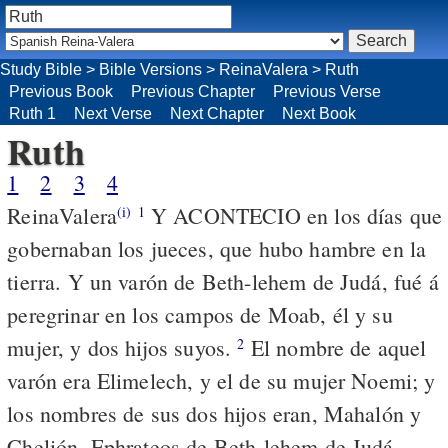
Study Bible
>
Bible Versions
>
ReinaValera
>
Ruth
Previous Book
Previous Chapter
Previous Verse
Ruth 1
Next Verse
Next Chapter
Next Book
Ruth
1
2
3
4
ReinaValera
Y ACONTECIO en los días que
(i)
1
gobernaban los jueces, que hubo hambre en la
tierra. Y un varón de Beth-lehem de Judá, fué á
peregrinar en los campos de Moab, él y su
mujer, y dos hijos suyos.
El nombre de aquel
2
varón era Elimelech, y el de su mujer Noemi; y
los nombres de sus dos hijos eran, Mahalón y
Chelión, Ephrateos de Beth-lehem de Judá.