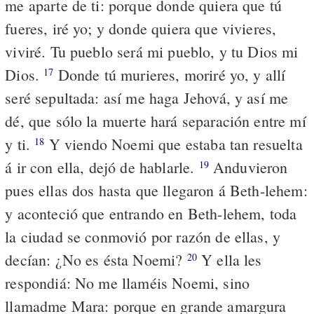
me aparte de ti: porque donde quiera que tú
fueres, iré yo; y donde quiera que vivieres,
viviré. Tu pueblo será mi pueblo, y tu Dios mi
Dios.
Donde tú murieres, moriré yo, y allí
17
seré sepultada: así me haga Jehová, y así me
dé, que sólo la muerte hará separación entre mí
y ti.
Y viendo Noemi que estaba tan resuelta
18
á ir con ella, dejó de hablarle.
Anduvieron
19
pues ellas dos hasta que llegaron á Beth-lehem:
y aconteció que entrando en Beth-lehem, toda
la ciudad se conmovió por razón de ellas, y
decían: ¿No es ésta Noemi?
Y ella les
20
respondiá: No me llaméis Noemi, sino
llamadme Mara: porque en grande amargura