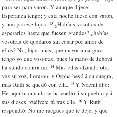
para ser para varón. Y aunque dijese:
Esperanza tengo; y esta noche fuese con varón,
y aun pariese hijos;
¿Habíais vosotras de
13
esperarlos hasta que fuesen grandes? ¿habías
vosotras de quedaros sin casar por amor de
ellos? No, hijas mías; que mayor amargura
tengo yo que vosotras, pues la mano de Jehová
ha salido contra mí.
Mas ellas alzando otra
14
vez su voz, lloraron: y Orpha besó á su suegra,
mas Ruth se quedó con ella.
Y Noemi dijo:
15
He aquí tu cuñada se ha vuelto á su pueblo y á
sus dioses; vuélvete tú tras ella.
Y Ruth
16
respondió: No me ruegues que te deje, y que