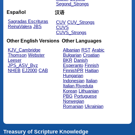
Segond_Strongs
Español
汉语
Sagradas Escrituras
CUV
CUV_Strongs
ReinaValera
JBS
CUVS
CUVS_Strongs
Other English Versions
Other Languages
KJV_Cambridge
Albanian
RST
Arabic
Thomson
Webster
Bulgarian
Croatian
Leeser
BKR
Danish
JPS_ASV_Byz
Esperanto
Finnish
NHEB
EJ2000
CAB
FinnishPR
Haitian
Hungarian
Indonesian
Italian
Italian Riveduta
Korean
Lithuanian
PBG
Portuguese
Norwegian
Romanian
Ukrainian
Treasury of Scripture Knowledge