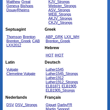
Matthew
Great
KJV_Strongs
Geneva
Bishops
Webster_Strongs
DouayRheims
ASV_Strongs
WEB_Strongs
AKJV_Strongs
CKJV_Strongs
Septuagint
Greek
Thomson
Brenton
ABP_GRK
LXX_WH
Brenton_Greek
CAB
Brenton_Greek
LXX2012
Hebrew
HOT
IHOT
Latin
Deutsch
Vulgate
Luther1545
Clemetine Vulgate
Luther1545_Strongs
Luther1912
Luther1912_Strongs
ELB1871
ELB1905
ELB1905_Strongs
Nederlands
Français
DSV
DSV_Strongs
Giguet
DarbyFR
Martin
Segond