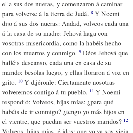
ella sus dos nueras, y comenzaron á caminar
para volverse á la tierra de Judá.
Y Noemi
8
dijo á sus dos nueras: Andad, volveos cada una
á la casa de su madre: Jehová haga con
vosotras misericordia, como la habéis hecho
con los muertos y conmigo.
Déos Jehová que
9
halléis descanso, cada una en casa de su
marido: besólas luego, y ellas lloraron á voz en
grito.
Y dijéronle: Ciertamente nosotras
10
volveremos contigo á tu pueblo.
Y Noemi
11
respondió: Volveos, hijas mías: ¿para qué
habéis de ir conmigo? ¿tengo yo más hijos en
el vientre, que puedan ser vuestros maridos?
12
Volveos, hijas mías, é idos; que yo ya soy vieja