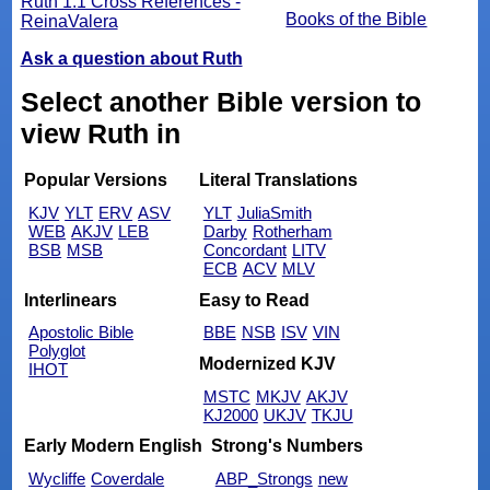
Ruth 1:1 Cross References -
Books of the Bible
ReinaValera
Ask a question about Ruth
Select another Bible version to
view Ruth in
Popular Versions
Literal Translations
KJV
YLT
ERV
ASV
YLT
JuliaSmith
WEB
AKJV
LEB
Darby
Rotherham
BSB
MSB
Concordant
LITV
ECB
ACV
MLV
Interlinears
Easy to Read
Apostolic Bible
BBE
NSB
ISV
VIN
Polyglot
Modernized KJV
IHOT
MSTC
MKJV
AKJV
KJ2000
UKJV
TKJU
Early Modern English
Strong's Numbers
Wycliffe
Coverdale
ABP_Strongs
new