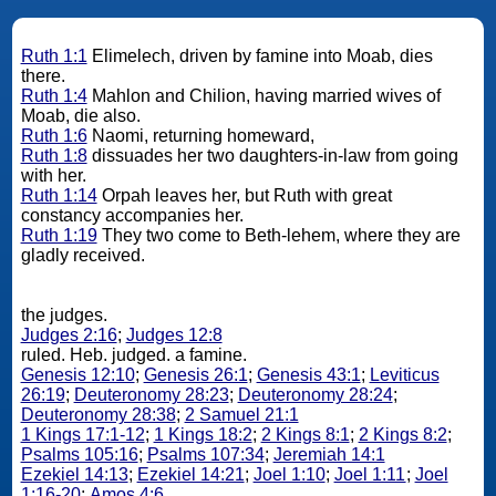
Ruth 1:1
Elimelech, driven by famine into Moab, dies
there.
Ruth 1:4
Mahlon and Chilion, having married wives of
Moab, die also.
Ruth 1:6
Naomi, returning homeward,
Ruth 1:8
dissuades her two daughters-in-law from going
with her.
Ruth 1:14
Orpah leaves her, but Ruth with great
constancy accompanies her.
Ruth 1:19
They two come to Beth-lehem, where they are
gladly received.
the judges.
Judges 2:16
;
Judges 12:8
ruled. Heb. judged. a famine.
Genesis 12:10
;
Genesis 26:1
;
Genesis 43:1
;
Leviticus
26:19
;
Deuteronomy 28:23
;
Deuteronomy 28:24
;
Deuteronomy 28:38
;
2 Samuel 21:1
1 Kings 17:1-12
;
1 Kings 18:2
;
2 Kings 8:1
;
2 Kings 8:2
;
Psalms 105:16
;
Psalms 107:34
;
Jeremiah 14:1
Ezekiel 14:13
;
Ezekiel 14:21
;
Joel 1:10
;
Joel 1:11
;
Joel
1:16-20
;
Amos 4:6