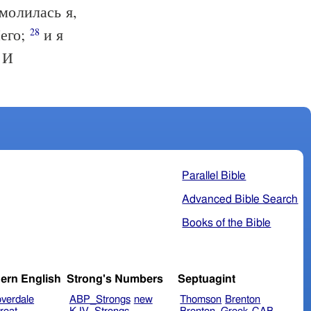
молилась я,
Него;
и я
28
 И
Parallel Bible
Advanced Bible Search
Books of the Bible
ern English
Strong's Numbers
Septuagint
verdale
ABP_Strongs
new
Thomson
Brenton