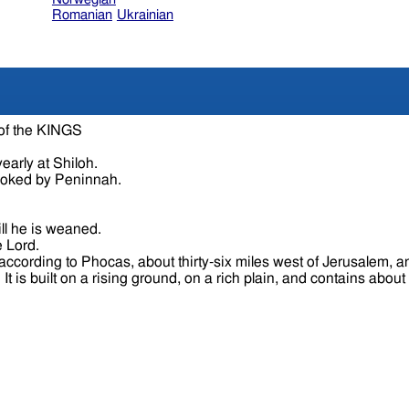
Romanian
Ukrainian
 of the KINGS
early at Shiloh.
voked by Peninnah.
ll he is weaned.
e Lord.
cording to Phocas, about thirty-six miles west of Jerusalem, an
Joppa and a league from Lydda, between which it is situated. It is built on a rising ground, on a rich plain, 