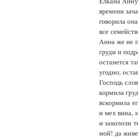
Елкана Анну
времени зача
говорила она
все семейств
Анна же не п
груди и подр
останется та
угодно; оста
Господь слов
кормила груд
вскормила ег
и мех вина, 
и закололи т
мой! да живе