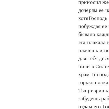
приносил жер
дочерям ее ч
хотяГосподь 
побуждая ее 
бывало кажды
эта плакала 
плачешь и по
для тебя де
пили в Силом
храм Господ
горько плака
Тыпризришь 
забудешь раб
отдам его Го