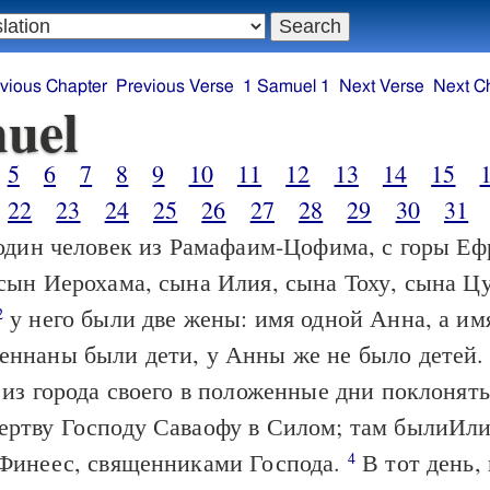
vious Chapter
Previous Verse
1 Samuel 1
Next Verse
Next C
uel
5
6
7
8
9
10
11
12
13
14
15
22
23
24
25
26
27
28
29
30
31
дин человек из Рамафаим-Цофима, с горы Еф
сын Иерохама, сына Илия, сына Тоху, сына Цу
у него были две жены: имя одной Анна, а им
2
еннаны были дети, у Анны же не было детей
 из города своего в положенные дни поклонять
ертву Господу Саваофу в Силом; там былиИли
 Финеес, священниками Господа.
В тот день, 
4