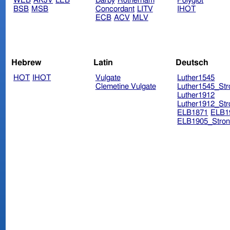
WEB
AKJV
LEB
Darby
Rotherham
Polyglot
BSB
MSB
Concordant
LITV
IHOT
ECB
ACV
MLV
Hebrew
Latin
Deutsch
HOT
IHOT
Vulgate
Luther1545
Clemetine Vulgate
Luther1545_Str
Luther1912
Luther1912_Str
ELB1871
ELB1
ELB1905_Stron