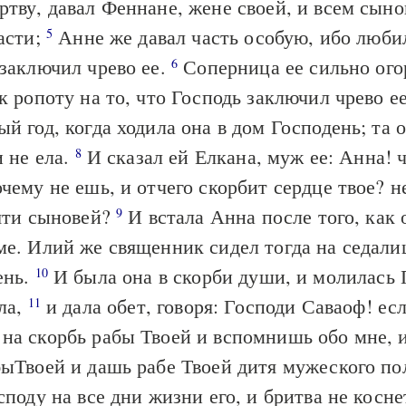
тву, давал Феннане, жене своей, и всем сыно
асти;
Анне же давал часть особую, ибо люби
5
заключил чрево ее.
Соперница ее сильно огор
6
к ропоту на то, что Господь заключил чрево е
й год, когда ходила она в дом Господень; та о
и не ела.
И сказал ей Елкана, муж ее: Анна! 
8
чему не ешь, и отчего скорбит сердце твое? н
сяти сыновей?
И встала Анна после того, как 
9
е. Илий же священник сидел тогда на седалищ
ень.
И была она в скорби души, и молилась 
10
ла,
и дала обет, говоря: Господи Саваоф! ес
11
на скорбь рабы Твоей и вспомнишь обо мне, 
ыТвоей и дашь рабе Твоей дитя мужеского пол
споду на все дни жизни его, и бритва не косн