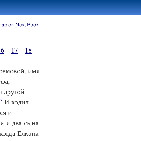
hapter
Next Book
16
17
18
ремовой, имя
фа, –
я другой
.
И ходил
3
ся и
й и два сына
когда Елкана