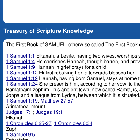
Treasury of Scripture Knowledge
The First Book of SAMUEL, otherwise called The First Book
1 Samuel 1:1
Elkanah, a Levite, having two wives, worships y
1 Samuel 1:4
He cherishes Hannah, though barren, and pro
1 Samuel 1:9
Hannah in grief prays for a child.
1 Samuel 1:12
Eli first rebuking her, afterwards blesses her.
1 Samuel 1:19
Hannah, having born Samuel, stays at home ti
1 Samuel 1:24
She presents him, according to her vow, to th
Ramathaim-zophim.This ancient town, now called Ramla, is, ac
1 Samuel 1:19
;
Matthew 27:57
Arimathea. mount.
Judges 17:1
;
Judges 19:1
Elkanah.
1 Chronicles 6:25-27
;
1 Chronicles 6:34
Zuph.
1 Samuel 9:5