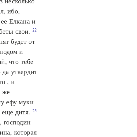
з несколько
л, ибо,
ее Елкана и
обеты свои.
22
нят будет от
сподом и
й, что тебе
о да утвердит
о , и
 же
ну ефу муки
л еще дитя.
25
, господин
ина, которая