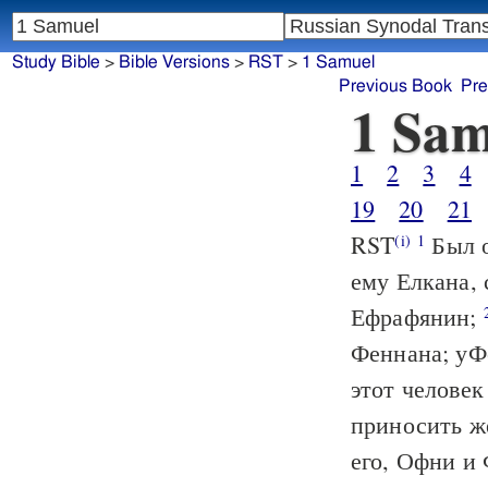
Study Bible
>
Bible Versions
>
RST
>
1 Samuel
Previous Book
Pre
1 Sam
1
2
3
4
19
20
21
RST
Был о
(i)
1
ему Елкана, 
Ефрафянин;
Феннана; уФ
этот человек
приносить ж
его, Офни и