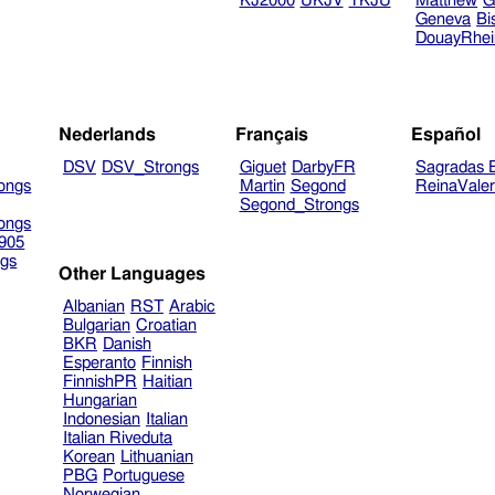
KJ2000
UKJV
TKJU
Matthew
G
Geneva
Bi
DouayRhe
Nederlands
Français
Español
DSV
DSV_Strongs
Giguet
DarbyFR
Sagradas E
ongs
Martin
Segond
ReinaVale
Segond_Strongs
ongs
905
gs
Other Languages
Albanian
RST
Arabic
Bulgarian
Croatian
BKR
Danish
Esperanto
Finnish
FinnishPR
Haitian
Hungarian
Indonesian
Italian
Italian Riveduta
Korean
Lithuanian
PBG
Portuguese
Norwegian