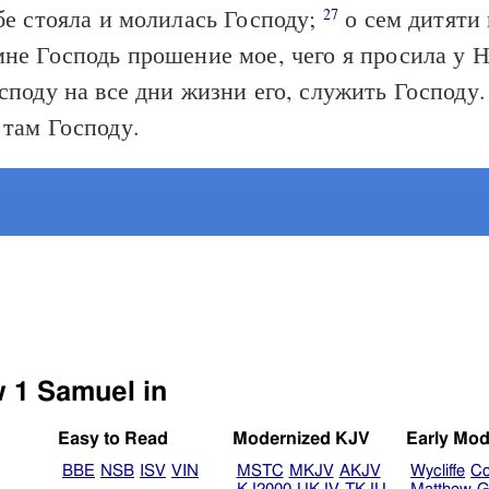
бе стояла и молилась Господу;
о сем дитяти 
27
не Господь прошение мое, чего я просила у 
споду на все дни жизни его, служить Господу.
 там Господу.
Select another Bible version to view 1 Samuel in
Easy to Read
Modernized KJV
Early Mod
BBE
NSB
ISV
VIN
MSTC
MKJV
AKJV
Wycliffe
Co