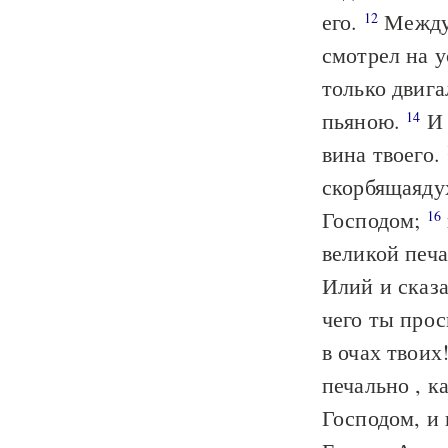
его.
Между 
12
смотрел на у
только двига
пьяною.
И 
14
вина твоего.
скорбящаядух
Господом;
16
великой печа
Илий и сказа
чего ты прос
в очах твоих
печально , к
Господом, и 