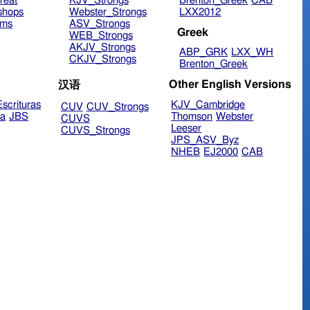
reat
KJV_Strongs
Brenton_Greek
CAB
shops
Webster_Strongs
LXX2012
ims
ASV_Strongs
Greek
WEB_Strongs
AKJV_Strongs
ABP_GRK
LXX_WH
CKJV_Strongs
Brenton_Greek
Other English Versions
汉语
scrituras
KJV_Cambridge
CUV
CUV_Strongs
ra
JBS
Thomson
Webster
CUVS
Leeser
CUVS_Strongs
JPS_ASV_Byz
NHEB
EJ2000
CAB