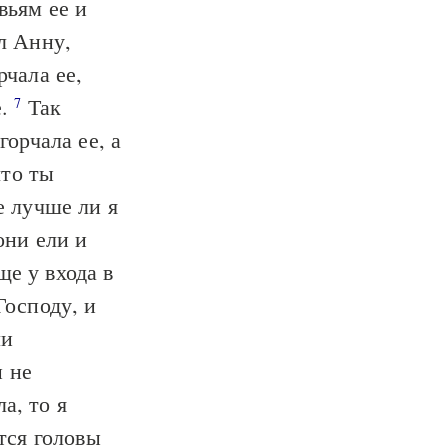
вьям ее и
л Анну,
чала ее,
е.
Так
7
горчала ее, а
что ты
е лучше ли я
они ели и
е у входа в
Господу, и
ли
и не
а, то я
ется головы