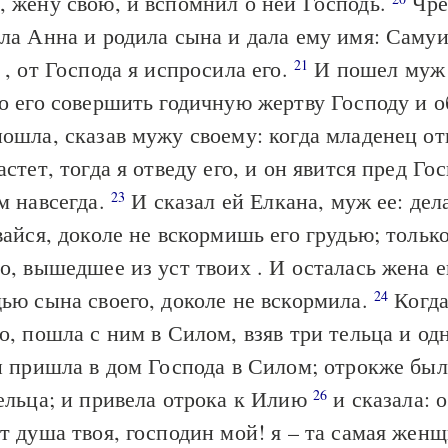
, жену свою, и вспомнил о ней Господь.
Чре
ла Анна и родила сына и дала ему имя: Самуи
 , от Господа я испросила его.
И пошел муж 
21
о его совершить годичную жертву Господу и 
ошла, сказав мужу своему: когда младенец от
астет, тогда я отведу его, и он явится пред Го
м навсегда.
И сказал ей Елкана, муж ее: дела
23
вайся, доколе не вскормишь его грудью; тольк
о, вышедшее из уст твоих . И осталась жена ег
ью сына своего, доколе не вскормила.
Когда
24
о, пошла с ним в Силом, взяв три тельца и од
и пришла в дом Господа в Силом; отрокже бы
ельца; и привела отрока к Илию
и сказала: о
26
т душа твоя, господин мой! я – та самая женщ