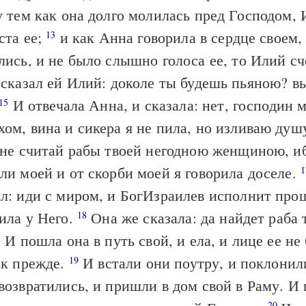
тем как она долго молилась пред Господом,
ста ее;
и как Анна говорила в сердце своем, 
13
лись, и не было слышно голоса ее, то Илий сч
сказал ей Илий: доколе ты будешь пьяною? вы
И отвечала Анна, и сказала: нет, господин м
15
ом, вина и сикера я не пила, но изливаю ду
не считай рабы твоей негодною женщиною, и
ли моей и от скорби моей я говорила доселе.
1
л: иди с миром, и БогИзраилев исполнит про
ила у Него.
Она же сказала: да найдет раба 
18
! И пошла она в путь свой, и ела, и лице ее н
ак прежде.
И встали они поутру, и поклонил
19
возвратились, и пришли в дом свой в Раму. И
20