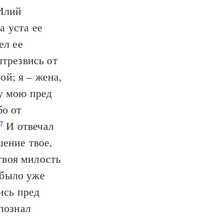
 Илий
а уста ее
ел ее
трезвись от
ой; я – жена,
шу мою пред
бо от
И отвечал
7
шение твое,
твоя милость
е было уже
ись пред
 познал