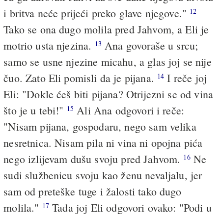
i britva neće prijeći preko glave njegove."
12
Tako se ona dugo molila pred Jahvom, a Eli je
motrio usta njezina.
Ana govoraše u srcu;
13
samo se usne njezine micahu, a glas joj se nije
čuo. Zato Eli pomisli da je pijana.
I reče joj
14
Eli: "Dokle ćeš biti pijana? Otrijezni se od vina
što je u tebi!"
Ali Ana odgovori i reče:
15
"Nisam pijana, gospodaru, nego sam velika
nesretnica. Nisam pila ni vina ni opojna pića
nego izlijevam dušu svoju pred Jahvom.
Ne
16
sudi službenicu svoju kao ženu nevaljalu, jer
sam od preteške tuge i žalosti tako dugo
molila."
Tada joj Eli odgovori ovako: "Pođi u
17