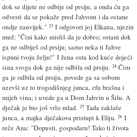
dok se dijete ne odbije od prsiju, a onda ću ga
odvesti da se pokaže pred Jahvom i da ostane
ondje zauvijek."
I odgovori joj Elkana, njezin
23
muž: "Čini kako misliš da je dobro; ostani dok
ga ne odbiješ od prsiju; samo neka ti Jahve
ispuni tvoju želju!" I žena osta kod kuće dojeći
sina svoga dok ga nije odbila od prsiju.
Čim
24
ga je odbila od prsiju, povede ga sa sobom
uzevši uz to trogodišnjeg junca, efu brašna i
mijeh vina; i uvede ga u Dom Jahvin u Šilu. A
dječak je bio još vrlo mlad.
Tada zaklaše
25
junca, a majka dječakova pristupi k Eliju.
I
26
reče Ana: "Dopusti, gospodaru! Tako ti života