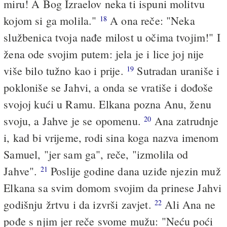
miru! A Bog Izraelov neka ti ispuni molitvu
kojom si ga molila."
A ona reče: "Neka
18
službenica tvoja nađe milost u očima tvojim!" I
žena ode svojim putem: jela je i lice joj nije
više bilo tužno kao i prije.
Sutradan uraniše i
19
pokloniše se Jahvi, a onda se vratiše i dođoše
svojoj kući u Ramu. Elkana pozna Anu, ženu
svoju, a Jahve je se opomenu.
Ana zatrudnje
20
i, kad bi vrijeme, rodi sina koga nazva imenom
Samuel, "jer sam ga", reče, "izmolila od
Jahve".
Poslije godine dana uziđe njezin muž
21
Elkana sa svim domom svojim da prinese Jahvi
godišnju žrtvu i da izvrši zavjet.
Ali Ana ne
22
pođe s njim jer reče svome mužu: "Neću poći