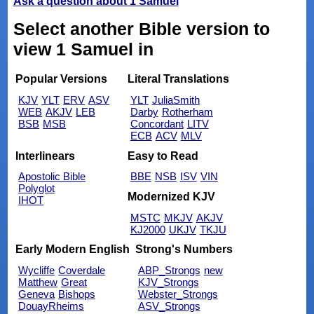
Ask a question about 1 Samuel
Select another Bible version to
view 1 Samuel in
Popular Versions
Literal Translations
KJV
YLT
ERV
ASV
YLT
JuliaSmith
WEB
AKJV
LEB
Darby
Rotherham
BSB
MSB
Concordant
LITV
ECB
ACV
MLV
Interlinears
Easy to Read
Apostolic Bible
BBE
NSB
ISV
VIN
Polyglot
Modernized KJV
IHOT
MSTC
MKJV
AKJV
KJ2000
UKJV
TKJU
Early Modern English
Strong's Numbers
Wycliffe
Coverdale
ABP_Strongs
new
Matthew
Great
KJV_Strongs
Geneva
Bishops
Webster_Strongs
DouayRheims
ASV_Strongs