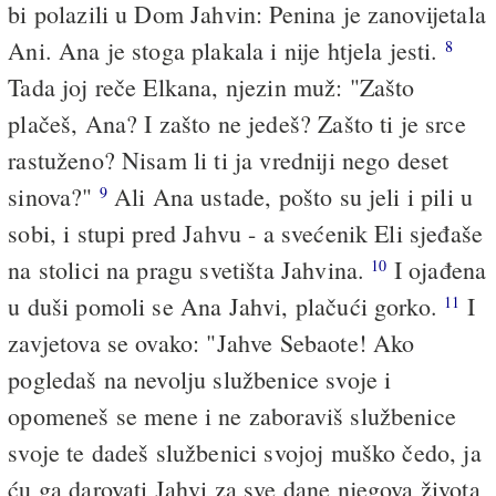
bi polazili u Dom Jahvin: Penina je zanovijetala
Ani. Ana je stoga plakala i nije htjela jesti.
8
Tada joj reče Elkana, njezin muž: "Zašto
plačeš, Ana? I zašto ne jedeš? Zašto ti je srce
rastuženo? Nisam li ti ja vredniji nego deset
sinova?"
Ali Ana ustade, pošto su jeli i pili u
9
sobi, i stupi pred Jahvu - a svećenik Eli sjeđaše
na stolici na pragu svetišta Jahvina.
I ojađena
10
u duši pomoli se Ana Jahvi, plačući gorko.
I
11
zavjetova se ovako: "Jahve Sebaote! Ako
pogledaš na nevolju službenice svoje i
opomeneš se mene i ne zaboraviš službenice
svoje te dadeš službenici svojoj muško čedo, ja
ću ga darovati Jahvi za sve dane njegova života