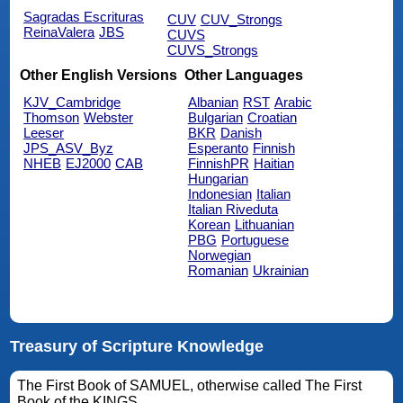
Sagradas Escrituras
CUV
CUV_Strongs
ReinaValera
JBS
CUVS
CUVS_Strongs
Other English Versions
Other Languages
KJV_Cambridge
Albanian
RST
Arabic
Thomson
Webster
Bulgarian
Croatian
Leeser
BKR
Danish
JPS_ASV_Byz
Esperanto
Finnish
NHEB
EJ2000
CAB
FinnishPR
Haitian
Hungarian
Indonesian
Italian
Italian Riveduta
Korean
Lithuanian
PBG
Portuguese
Norwegian
Romanian
Ukrainian
Treasury of Scripture Knowledge
The First Book of SAMUEL, otherwise called The First
Book of the KINGS