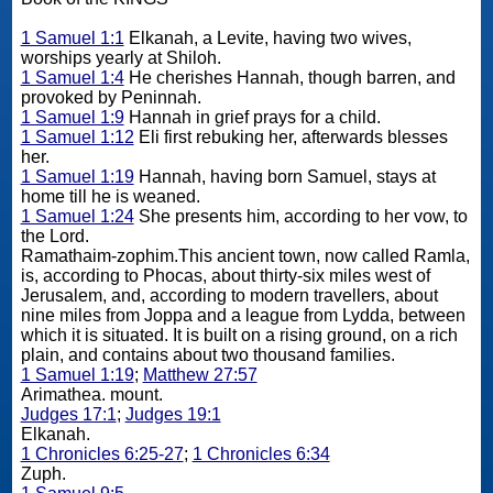
1 Samuel 1:1
Elkanah, a Levite, having two wives,
worships yearly at Shiloh.
1 Samuel 1:4
He cherishes Hannah, though barren, and
provoked by Peninnah.
1 Samuel 1:9
Hannah in grief prays for a child.
1 Samuel 1:12
Eli first rebuking her, afterwards blesses
her.
1 Samuel 1:19
Hannah, having born Samuel, stays at
home till he is weaned.
1 Samuel 1:24
She presents him, according to her vow, to
the Lord.
Ramathaim-zophim.This ancient town, now called Ramla,
is, according to Phocas, about thirty-six miles west of
Jerusalem, and, according to modern travellers, about
nine miles from Joppa and a league from Lydda, between
which it is situated. It is built on a rising ground, on a rich
plain, and contains about two thousand families.
1 Samuel 1:19
;
Matthew 27:57
Arimathea. mount.
Judges 17:1
;
Judges 19:1
Elkanah.
1 Chronicles 6:25-27
;
1 Chronicles 6:34
Zuph.