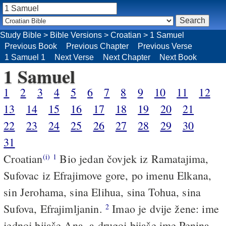
Study Bible
>
Bible Versions
>
Croatian
>
1 Samuel
Previous Book
Previous Chapter
Previous Verse
1 Samuel 1
Next Verse
Next Chapter
Next Book
1 Samuel
1
2
3
4
5
6
7
8
9
10
11
12
13
14
15
16
17
18
19
20
21
22
23
24
25
26
27
28
29
30
31
Croatian
Bio jedan čovjek iz Ramatajima,
(i)
1
Sufovac iz Efrajimove gore, po imenu Elkana,
sin Jerohama, sina Elihua, sina Tohua, sina
Sufova, Efrajimljanin.
Imao je dvije žene: ime
2
jednoj bijaše Ana, a drugoj bijaše ime Penina.