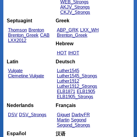
WEB_Strongs
AKJV_Strongs
CKJV_Strongs
Septuagint
Greek
Thomson
Brenton
ABP_GRK
LXX_WH
Brenton_Greek
CAB
Brenton_Greek
LXX2012
Hebrew
HOT
IHOT
Latin
Deutsch
Vulgate
Luther1545
Clemetine Vulgate
Luther1545_Strongs
Luther1912
Luther1912_Strongs
ELB1871
ELB1905
ELB1905_Strongs
Nederlands
Français
DSV
DSV_Strongs
Giguet
DarbyFR
Martin
Segond
Segond_Strongs
Español
汉语