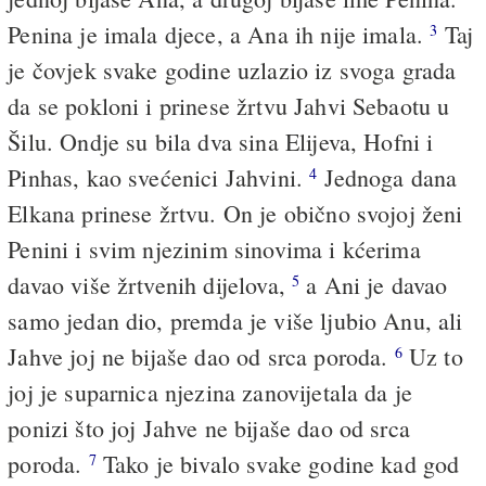
Penina je imala djece, a Ana ih nije imala.
Taj
3
je čovjek svake godine uzlazio iz svoga grada
da se pokloni i prinese žrtvu Jahvi Sebaotu u
Šilu. Ondje su bila dva sina Elijeva, Hofni i
Pinhas, kao svećenici Jahvini.
Jednoga dana
4
Elkana prinese žrtvu. On je obično svojoj ženi
Penini i svim njezinim sinovima i kćerima
davao više žrtvenih dijelova,
a Ani je davao
5
samo jedan dio, premda je više ljubio Anu, ali
Jahve joj ne bijaše dao od srca poroda.
Uz to
6
joj je suparnica njezina zanovijetala da je
ponizi što joj Jahve ne bijaše dao od srca
poroda.
Tako je bivalo svake godine kad god
7