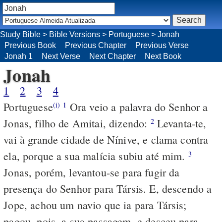
Study Bible
>
Bible Versions
>
Portuguese
>
Jonah
Previous Book
Previous Chapter
Previous Verse
Jonah 1
Next Verse
Next Chapter
Next Book
Jonah
1
2
3
4
Portuguese
Ora veio a palavra do Senhor a
(i)
1
Jonas, filho de Amitai, dizendo:
Levanta-te,
2
vai à grande cidade de Nínive, e clama contra
ela, porque a sua malícia subiu até mim.
3
Jonas, porém, levantou-se para fugir da
presença do Senhor para Társis. E, descendo a
Jope, achou um navio que ia para Társis;
pagou, pois, a sua passagem, e desceu para