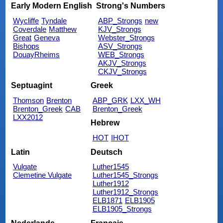
Early Modern English
Strong's Numbers
Wycliffe
Tyndale
ABP_Strongs
new
Coverdale
Matthew
KJV_Strongs
Great
Geneva
Webster_Strongs
Bishops
ASV_Strongs
DouayRheims
WEB_Strongs
AKJV_Strongs
CKJV_Strongs
Septuagint
Greek
Thomson
Brenton
ABP_GRK
LXX_WH
Brenton_Greek
CAB
Brenton_Greek
LXX2012
Hebrew
HOT
IHOT
Latin
Deutsch
Vulgate
Luther1545
Clemetine Vulgate
Luther1545_Strongs
Luther1912
Luther1912_Strongs
ELB1871
ELB1905
ELB1905_Strongs