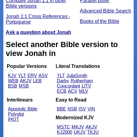
Compare Jonah 1:1 in other
Parallel Bible
Bible versions
Advanced Bible Search
Jonah 1:1 Cross References -
Books of the Bible
Portuguese
Ask a question about Jonah
Select another Bible version to
view Jonah in
Popular Versions
Literal Translations
KJV
YLT
ERV
ASV
YLT
JuliaSmith
WEB
AKJV
LEB
Darby
Rotherham
BSB
MSB
Concordant
LITV
ECB
ACV
MLV
Interlinears
Easy to Read
Apostolic Bible
BBE
NSB
ISV
VIN
Polyglot
Modernized KJV
IHOT
MSTC
MKJV
AKJV
KJ2000
UKJV
TKJU