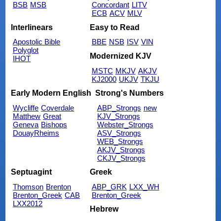
BSB
MSB
Concordant
LITV
ECB
ACV
MLV
Interlinears
Easy to Read
Apostolic Bible
BBE
NSB
ISV
VIN
Polyglot
Modernized KJV
IHOT
MSTC
MKJV
AKJV
KJ2000
UKJV
TKJU
Early Modern English
Strong's Numbers
Wycliffe
Coverdale
ABP_Strongs
new
Matthew
Great
KJV_Strongs
Geneva
Bishops
Webster_Strongs
DouayRheims
ASV_Strongs
WEB_Strongs
AKJV_Strongs
CKJV_Strongs
Septuagint
Greek
Thomson
Brenton
ABP_GRK
LXX_WH
Brenton_Greek
CAB
Brenton_Greek
LXX2012
Hebrew