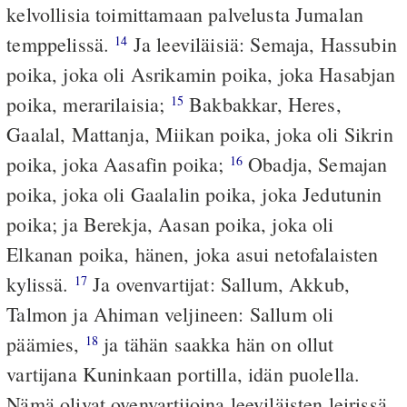
kelvollisia toimittamaan palvelusta Jumalan
temppelissä.
Ja leeviläisiä: Semaja, Hassubin
14
poika, joka oli Asrikamin poika, joka Hasabjan
poika, merarilaisia;
Bakbakkar, Heres,
15
Gaalal, Mattanja, Miikan poika, joka oli Sikrin
poika, joka Aasafin poika;
Obadja, Semajan
16
poika, joka oli Gaalalin poika, joka Jedutunin
poika; ja Berekja, Aasan poika, joka oli
Elkanan poika, hänen, joka asui netofalaisten
kylissä.
Ja ovenvartijat: Sallum, Akkub,
17
Talmon ja Ahiman veljineen: Sallum oli
päämies,
ja tähän saakka hän on ollut
18
vartijana Kuninkaan portilla, idän puolella.
Nämä olivat ovenvartijoina leeviläisten leirissä.