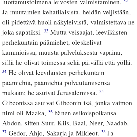
luottamustoimena leivosten valmistaminen.
32
Ja muutamien kehatilaisista, heidän veljistään,
oli pidettävä huoli näkyleivistä, valmistettava ne
joka sapatiksi.
Mutta veisaajat, leeviläisten
33
perhekuntain päämiehet, oleskelivat
kammioissa, muusta palveluksesta vapaina,
sillä he olivat toimessa sekä päivällä että yöllä.
He olivat leeviläisten perhekuntain
34
päämiehiä, päämiehiä polveutumisensa
mukaan; he asuivat Jerusalemissa.
35
Gibeonissa asuivat Gibeonin isä, jonka vaimon
nimi oli Maaka,
hänen esikoispoikansa
36
Abdon, sitten Suur, Kiis, Baal, Neer, Naadab,
Gedor, Ahjo, Sakarja ja Mikleot.
Ja
37
38