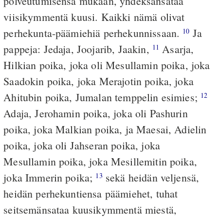
polveutumisensa mukaan, yhdeksänsataa
viisikymmentä kuusi. Kaikki nämä olivat
perhekunta-päämiehiä perhekunnissaan.
Ja
10
pappeja: Jedaja, Joojarib, Jaakin,
Asarja,
11
Hilkian poika, joka oli Mesullamin poika, joka
Saadokin poika, joka Merajotin poika, joka
Ahitubin poika, Jumalan temppelin esimies;
12
Adaja, Jerohamin poika, joka oli Pashurin
poika, joka Malkian poika, ja Maesai, Adielin
poika, joka oli Jahseran poika, joka
Mesullamin poika, joka Mesillemitin poika,
joka Immerin poika;
sekä heidän veljensä,
13
heidän perhekuntiensa päämiehet, tuhat
seitsemänsataa kuusikymmentä miestä,