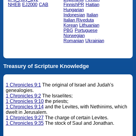
NHEB
EJ2000
CAB
FinnishPR
Haitian
Hungarian
Indonesian
Italian
Italian Riveduta
Korean
Lithuanian
PBG
Portuguese
Norwegian
Romanian
Ukrainian
Treasury of Scripture Knowledge
1 Chronicles 9:1
The original of Israel and Judah's
genealogies.
1 Chronicles 9:2
The Israelites;
1 Chronicles 9:10
the priests;
1 Chronicles 9:14
and the Levites, with Nethinims, which
dwelt in Jerusalem.
1 Chronicles 9:27
The charge of certain Levites.
1 Chronicles 9:35
The stock of Saul and Jonathan.