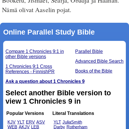
Bookeru, Jismael, Searja, Obadja ja Haanan.
Nämä olivat Aaselin pojat.
Online Parallel Study Bible
Compare 1 Chronicles 9:1 in
Parallel Bible
other Bible versions
Advanced Bible Search
1 Chronicles 9:1 Cross
Books of the Bible
References - FinnishPR
Ask a question about 1 Chronicles 9
Select another Bible version to
view 1 Chronicles 9 in
Popular Versions
Literal Translations
KJV
YLT
ERV
ASV
YLT
JuliaSmith
WEB
AKJV
LEB
Darby
Rotherham