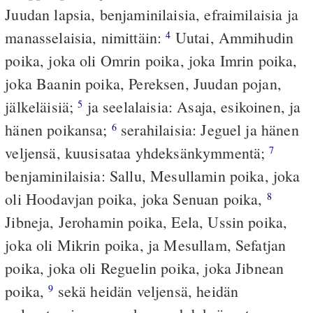
Juudan lapsia, benjaminilaisia, efraimilaisia ja
manasselaisia, nimittäin:
Uutai, Ammihudin
4
poika, joka oli Omrin poika, joka Imrin poika,
joka Baanin poika, Pereksen, Juudan pojan,
jälkeläisiä;
ja seelalaisia: Asaja, esikoinen, ja
5
hänen poikansa;
serahilaisia: Jeguel ja hänen
6
veljensä, kuusisataa yhdeksänkymmentä;
7
benjaminilaisia: Sallu, Mesullamin poika, joka
oli Hoodavjan poika, joka Senuan poika,
8
Jibneja, Jerohamin poika, Eela, Ussin poika,
joka oli Mikrin poika, ja Mesullam, Sefatjan
poika, joka oli Reguelin poika, joka Jibnean
poika,
sekä heidän veljensä, heidän
9