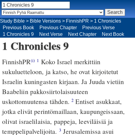
Study Bible
>
Bible Versions
>
FinnishPR
>
1 Chronicles
Previous Book
Previous Chapter
Previous Verse
1 Chronicles 9
Next Verse
Next Chapter
Next Book
1 Chronicles 9
FinnishPR
Koko Israel merkittiin
(i)
1
sukuluetteloon, ja katso, he ovat kirjoitetut
Israelin kuningasten kirjaan. Ja Juuda vietiin
Baabeliin pakkosiirtolaisuuteen
uskottomuutensa tähden.
Entiset asukkaat,
2
jotka elivät perintömaillaan, kaupungeissaan,
olivat israelilaisia, pappeja, leeviläisiä ja
temppelipalvelijoita.
Jerusalemissa asui
3