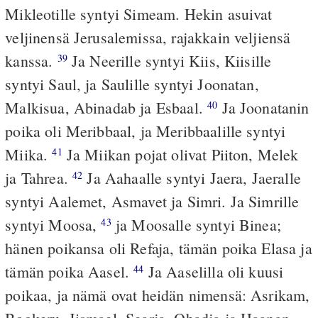
Mikleotille syntyi Simeam. Hekin asuivat
veljinensä Jerusalemissa, rajakkain veljiensä
kanssa.
Ja Neerille syntyi Kiis, Kiisille
39
syntyi Saul, ja Saulille syntyi Joonatan,
Malkisua, Abinadab ja Esbaal.
Ja Joonatanin
40
poika oli Meribbaal, ja Meribbaalille syntyi
Miika.
Ja Miikan pojat olivat Piiton, Melek
41
ja Tahrea.
Ja Aahaalle syntyi Jaera, Jaeralle
42
syntyi Aalemet, Asmavet ja Simri. Ja Simrille
syntyi Moosa,
ja Moosalle syntyi Binea;
43
hänen poikansa oli Refaja, tämän poika Elasa ja
tämän poika Aasel.
Ja Aaselilla oli kuusi
44
poikaa, ja nämä ovat heidän nimensä: Asrikam,