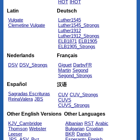
HOT
IHOT
Latin
Deutsch
Vulgate
Luther1545
Clemetine Vulgate
Luther1545_Strongs
Luther1912
Luther1912_Strongs
ELB1871
ELB1905
ELB1905_Strongs
Nederlands
Français
DSV
DSV_Strongs
Giguet
DarbyFR
Martin
Segond
Segond_Strongs
Español
汉语
Sagradas Escrituras
CUV
CUV_Strongs
ReinaValera
JBS
CUVS
CUVS_Strongs
Other English Versions
Other Languages
KJV_Cambridge
Albanian
RST
Arabic
Thomson
Webster
Bulgarian
Croatian
Leeser
BKR
Danish
JPS_ASV_Byz
Esperanto
Finnish