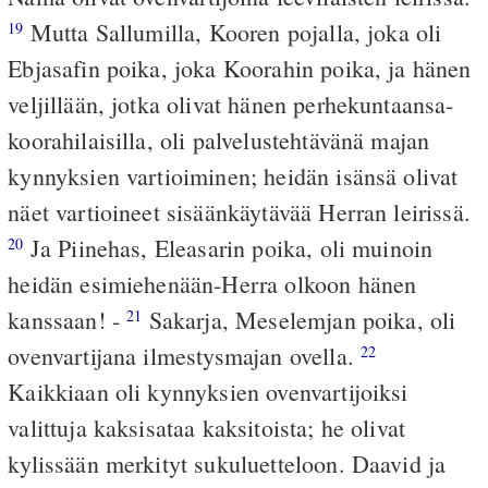
Mutta Sallumilla, Kooren pojalla, joka oli
19
Ebjasafin poika, joka Koorahin poika, ja hänen
veljillään, jotka olivat hänen perhekuntaansa-
koorahilaisilla, oli palvelustehtävänä majan
kynnyksien vartioiminen; heidän isänsä olivat
näet vartioineet sisäänkäytävää Herran leirissä.
Ja Piinehas, Eleasarin poika, oli muinoin
20
heidän esimiehenään-Herra olkoon hänen
kanssaan! -
Sakarja, Meselemjan poika, oli
21
ovenvartijana ilmestysmajan ovella.
22
Kaikkiaan oli kynnyksien ovenvartijoiksi
valittuja kaksisataa kaksitoista; he olivat
kylissään merkityt sukuluetteloon. Daavid ja