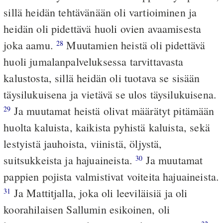
sillä heidän tehtävänään oli vartioiminen ja
heidän oli pidettävä huoli ovien avaamisesta
joka aamu.
Muutamien heistä oli pidettävä
28
huoli jumalanpalveluksessa tarvittavasta
kalustosta, sillä heidän oli tuotava se sisään
täysilukuisena ja vietävä se ulos täysilukuisena.
Ja muutamat heistä olivat määrätyt pitämään
29
huolta kaluista, kaikista pyhistä kaluista, sekä
lestyistä jauhoista, viinistä, öljystä,
suitsukkeista ja hajuaineista.
Ja muutamat
30
pappien pojista valmistivat voiteita hajuaineista.
Ja Mattitjalla, joka oli leeviläisiä ja oli
31
koorahilaisen Sallumin esikoinen, oli