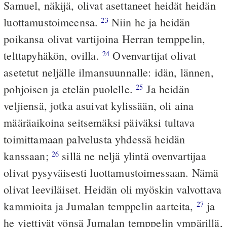
Samuel, näkijä, olivat asettaneet heidät heidän
luottamustoimeensa.
Niin he ja heidän
23
poikansa olivat vartijoina Herran temppelin,
telttapyhäkön, ovilla.
Ovenvartijat olivat
24
asetetut neljälle ilmansuunnalle: idän, lännen,
pohjoisen ja etelän puolelle.
Ja heidän
25
veljiensä, jotka asuivat kylissään, oli aina
määräaikoina seitsemäksi päiväksi tultava
toimittamaan palvelusta yhdessä heidän
kanssaan;
sillä ne neljä ylintä ovenvartijaa
26
olivat pysyväisesti luottamustoimessaan. Nämä
olivat leeviläiset. Heidän oli myöskin valvottava
kammioita ja Jumalan temppelin aarteita,
ja
27
he viettivät yönsä Jumalan temppelin ympärillä,