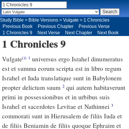
Study Bible
>
Bible Versions
>
Vulgate
>
1 Chronicles
Previous Book
Previous Chapter
Previous Verse
1 Chronicles 9
Next Verse
Next Chapter
Next Book
1 Chronicles 9
Vulgate
universus ergo Israhel dinumeratus
(i)
1
est et summa eorum scripta est in libro regum
Israhel et Iuda translatique sunt in Babylonem
propter delictum suum
qui autem habitaverunt
2
primi in possessionibus et in urbibus suis
Israhel et sacerdotes Levitae et Nathinnei
3
commorati sunt in Hierusalem de filiis Iuda et
de filiis Beniamin de filiis quoque Ephraim et