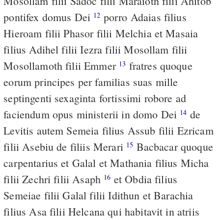
Mosollam filii Sadoc filii Maraioth filii Ahitob
pontifex domus Dei
porro Adaias filius
12
Hieroam filii Phasor filii Melchia et Masaia
filius Adihel filii Iezra filii Mosollam filii
Mosollamoth filii Emmer
fratres quoque
13
eorum principes per familias suas mille
septingenti sexaginta fortissimi robore ad
faciendum opus ministerii in domo Dei
de
14
Levitis autem Semeia filius Assub filii Ezricam
filii Asebiu de filiis Merari
Bacbacar quoque
15
carpentarius et Galal et Mathania filius Micha
filii Zechri filii Asaph
et Obdia filius
16
Semeiae filii Galal filii Idithun et Barachia
filius Asa filii Helcana qui habitavit in atriis