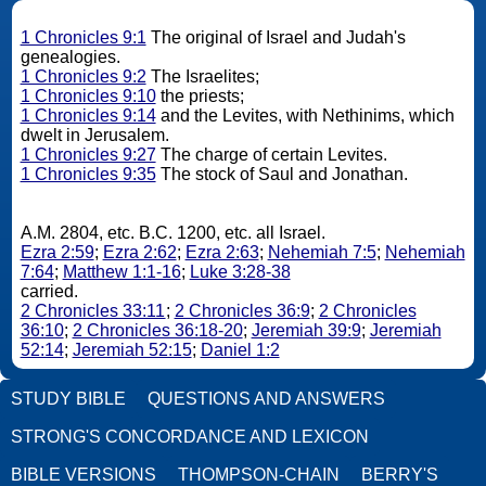
1 Chronicles 9:1
The original of Israel and Judah's
genealogies.
1 Chronicles 9:2
The Israelites;
1 Chronicles 9:10
the priests;
1 Chronicles 9:14
and the Levites, with Nethinims, which
dwelt in Jerusalem.
1 Chronicles 9:27
The charge of certain Levites.
1 Chronicles 9:35
The stock of Saul and Jonathan.
A.M. 2804, etc. B.C. 1200, etc. all Israel.
Ezra 2:59
;
Ezra 2:62
;
Ezra 2:63
;
Nehemiah 7:5
;
Nehemiah
7:64
;
Matthew 1:1-16
;
Luke 3:28-38
carried.
2 Chronicles 33:11
;
2 Chronicles 36:9
;
2 Chronicles
36:10
;
2 Chronicles 36:18-20
;
Jeremiah 39:9
;
Jeremiah
52:14
;
Jeremiah 52:15
;
Daniel 1:2
STUDY BIBLE
QUESTIONS AND ANSWERS
STRONG'S CONCORDANCE AND LEXICON
BIBLE VERSIONS
THOMPSON-CHAIN
BERRY'S