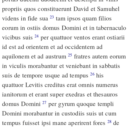
propriis quos constituerunt David et Samuhel
videns in fide sua
tam ipsos quam filios
23
eorum in ostiis domus Domini et in tabernaculo
vicibus suis
per quattuor ventos erant ostiarii
24
id est ad orientem et ad occidentem ad
aquilonem et ad austrum
fratres autem eorum
25
in viculis morabantur et veniebant in sabbatis
suis de tempore usque ad tempus
his
26
quattuor Levitis creditus erat omnis numerus
ianitorum et erant super exedras et thesauros
domus Domini
per gyrum quoque templi
27
Domini morabantur in custodiis suis ut cum
tempus fuisset ipsi mane aperirent fores
de
28