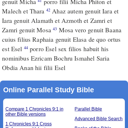
genuit Micha
porro filii Micha Phiton et
41
Malech et Thara
Ahaz autem genuit Iara et
42
Iara genuit Alamath et Azmoth et Zamri et
Zamri genuit Mosa
Mosa vero genuit Baana
43
cuius filius Raphaia genuit Elasa de quo ortus
est Esel
porro Esel sex filios habuit his
44
nominibus Ezricam Bochru Ismahel Saria
Obdia Anan hii filii Esel
Online Parallel Study Bible
Compare 1 Chronicles 9:1 in
Parallel Bible
other Bible versions
Advanced Bible Search
1 Chronicles 9:1 Cross