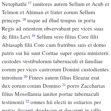
Netophathi
ianitores autem Sellum et Acub et
17
Telmon et Ahiman et frater eorum Sellum
princeps
usque ad illud tempus in porta
18
Regis ad orientem observabant per vices suas
de filiis Levi
Sellum vero filius Core filii
19
Abiasaph filii Core cum fratribus suis et domo
patris sui hii sunt Coritae super opera ministerii
custodes vestibulorum tabernaculi et familiae
eorum per vices castrorum Domini custodientes
introitum
Finees autem filius Eleazar erat
20
dux eorum coram Domino
porro Zaccharias
21
filius Mosollamia ianitor portae tabernaculi
testimonii
omnes hii electi in ostiarios per
22
portas ducenti duodecim et descripti in villis