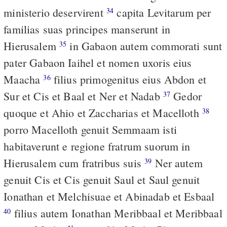
ministerio deservirent
capita Levitarum per
34
familias suas principes manserunt in
Hierusalem
in Gabaon autem commorati sunt
35
pater Gabaon Iaihel et nomen uxoris eius
Maacha
filius primogenitus eius Abdon et
36
Sur et Cis et Baal et Ner et Nadab
Gedor
37
quoque et Ahio et Zaccharias et Macelloth
38
porro Macelloth genuit Semmaam isti
habitaverunt e regione fratrum suorum in
Hierusalem cum fratribus suis
Ner autem
39
genuit Cis et Cis genuit Saul et Saul genuit
Ionathan et Melchisuae et Abinadab et Esbaal
filius autem Ionathan Meribbaal et Meribbaal
40