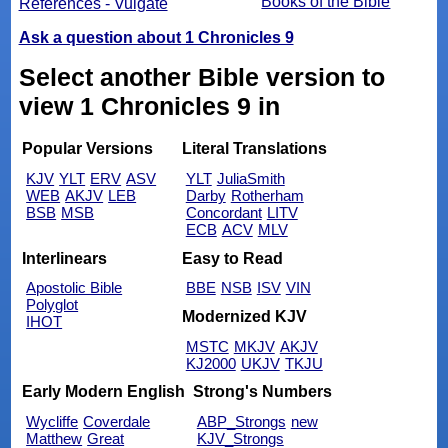
Books of the Bible
References - Vulgate
Ask a question about 1 Chronicles 9
Select another Bible version to
view 1 Chronicles 9 in
Popular Versions
Literal Translations
KJV
YLT
ERV
ASV
YLT
JuliaSmith
WEB
AKJV
LEB
Darby
Rotherham
BSB
MSB
Concordant
LITV
ECB
ACV
MLV
Interlinears
Easy to Read
Apostolic Bible
BBE
NSB
ISV
VIN
Polyglot
Modernized KJV
IHOT
MSTC
MKJV
AKJV
KJ2000
UKJV
TKJU
Early Modern English
Strong's Numbers
Wycliffe
Coverdale
ABP_Strongs
new
Matthew
Great
KJV_Strongs