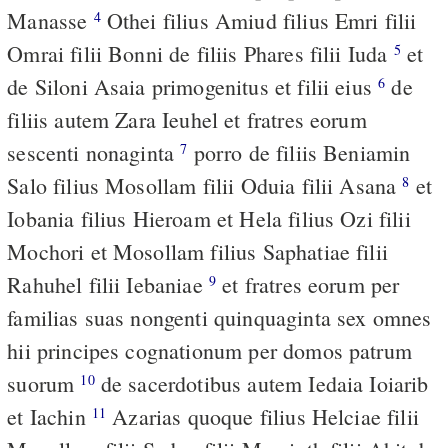
Manasse
Othei filius Amiud filius Emri filii
4
Omrai filii Bonni de filiis Phares filii Iuda
et
5
de Siloni Asaia primogenitus et filii eius
de
6
filiis autem Zara Ieuhel et fratres eorum
sescenti nonaginta
porro de filiis Beniamin
7
Salo filius Mosollam filii Oduia filii Asana
et
8
Iobania filius Hieroam et Hela filius Ozi filii
Mochori et Mosollam filius Saphatiae filii
Rahuhel filii Iebaniae
et fratres eorum per
9
familias suas nongenti quinquaginta sex omnes
hii principes cognationum per domos patrum
suorum
de sacerdotibus autem Iedaia Ioiarib
10
et Iachin
Azarias quoque filius Helciae filii
11