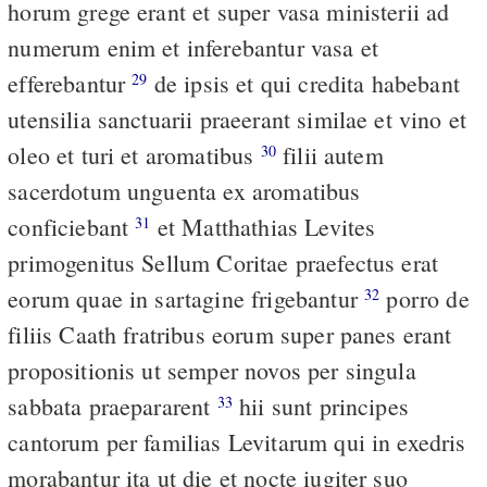
horum grege erant et super vasa ministerii ad
numerum enim et inferebantur vasa et
efferebantur
de ipsis et qui credita habebant
29
utensilia sanctuarii praeerant similae et vino et
oleo et turi et aromatibus
filii autem
30
sacerdotum unguenta ex aromatibus
conficiebant
et Matthathias Levites
31
primogenitus Sellum Coritae praefectus erat
eorum quae in sartagine frigebantur
porro de
32
filiis Caath fratribus eorum super panes erant
propositionis ut semper novos per singula
sabbata praepararent
hii sunt principes
33
cantorum per familias Levitarum qui in exedris
morabantur ita ut die et nocte iugiter suo