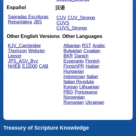
Español
汉语
Sagradas Escrituras
CUV
CUV_Strongs
ReinaValera
JBS
CUVS
CUVS_Strongs
Other English Versions
Other Languages
KJV_Cambridge
Albanian
RST
Arabic
Thomson
Webster
Bulgarian
Croatian
Leeser
BKR
Danish
JPS_ASV_Byz
Esperanto
Finnish
NHEB
EJ2000
CAB
FinnishPR
Haitian
Hungarian
Indonesian
Italian
Italian Riveduta
Korean
Lithuanian
PBG
Portuguese
Norwegian
Romanian
Ukrainian
Treasury of Scripture Knowledge