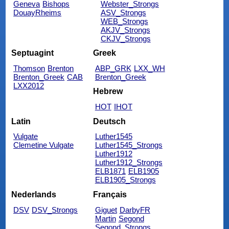
Geneva
Bishops
Webster_Strongs
DouayRheims
ASV_Strongs
WEB_Strongs
AKJV_Strongs
CKJV_Strongs
Septuagint
Greek
Thomson
Brenton
ABP_GRK
LXX_WH
Brenton_Greek
CAB
Brenton_Greek
LXX2012
Hebrew
HOT
IHOT
Latin
Deutsch
Vulgate
Luther1545
Clemetine Vulgate
Luther1545_Strongs
Luther1912
Luther1912_Strongs
ELB1871
ELB1905
ELB1905_Strongs
Nederlands
Français
DSV
DSV_Strongs
Giguet
DarbyFR
Martin
Segond
Segond_Strongs