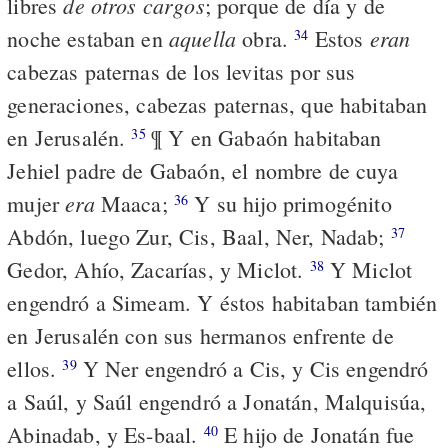
de otros cargos
libres
; porque de día y de
aquella
eran
noche estaban en
obra.
Estos
34
cabezas paternas de los levitas por sus
generaciones, cabezas paternas, que habitaban
en Jerusalén.
¶ Y en Gabaón habitaban
35
Jehiel padre de Gabaón, el nombre de cuya
era
mujer
Maaca;
Y su hijo primogénito
36
Abdón, luego Zur, Cis, Baal, Ner, Nadab;
37
Gedor, Ahío, Zacarías, y Miclot.
Y Miclot
38
engendró a Simeam. Y éstos habitaban también
en Jerusalén con sus hermanos enfrente de
ellos.
Y Ner engendró a Cis, y Cis engendró
39
a Saúl, y Saúl engendró a Jonatán, Malquisúa,
Abinadab, y Es-baal.
E hijo de Jonatán fue
40