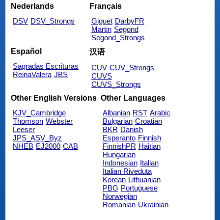
Nederlands
Français
DSV
DSV_Strongs
Giguet
DarbyFR
Martin
Segond
Segond_Strongs
Español
汉语
Sagradas Escrituras
CUV
CUV_Strongs
ReinaValera
JBS
CUVS
CUVS_Strongs
Other English Versions
Other Languages
KJV_Cambridge
Albanian
RST
Arabic
Thomson
Webster
Bulgarian
Croatian
Leeser
BKR
Danish
JPS_ASV_Byz
Esperanto
Finnish
NHEB
EJ2000
CAB
FinnishPR
Haitian
Hungarian
Indonesian
Italian
Italian Riveduta
Korean
Lithuanian
PBG
Portuguese
Norwegian
Romanian
Ukrainian