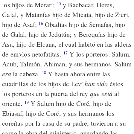
los hijos de Merari;
y Bacbacar, Heres,
15
Galal, y Matanías hijo de Micaía, hijo de Zicri,
hijo de Asaf;
Obadías hijo de Semaías, hijo
16
de Galal, hijo de Jedutún; y Berequías hijo de
Asa, hijo de Elcana, el cual habitó en las aldeas
de em>los netofatitas.
Y los porteros: Salum,
17
Acub, Talmón, Ahiman, y sus hermanos. Salum
era
la cabeza.
Y hasta ahora entre las
18
han sido
cuadrillas de los hijos de Leví
éstos
que está
los porteros en la puerta del rey
al
oriente.
Y Salum hijo de Coré, hijo de
19
Ebiasaf, hijo de Coré, y sus hermanos los
coreítas por la casa de su padre, tuvieron a su
cargo la obra del ministerio, guardando las