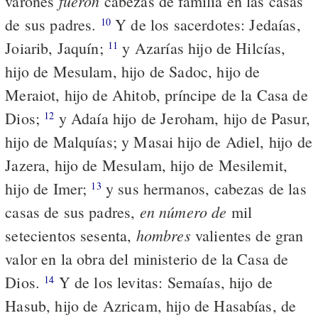
fueron
varones
cabezas de familia en las casas
de sus padres.
Y de los sacerdotes: Jedaías,
10
Joiarib, Jaquín;
y Azarías hijo de Hilcías,
11
hijo de Mesulam, hijo de Sadoc, hijo de
Meraiot, hijo de Ahitob, príncipe de la Casa de
Dios;
y Adaía hijo de Jeroham, hijo de Pasur,
12
hijo de Malquías; y Masai hijo de Adiel, hijo de
Jazera, hijo de Mesulam, hijo de Mesilemit,
hijo de Imer;
y sus hermanos, cabezas de las
13
en número de
casas de sus padres,
mil
hombres
setecientos sesenta,
valientes de gran
valor en la obra del ministerio de la Casa de
Dios.
Y de los levitas: Semaías, hijo de
14
Hasub, hijo de Azricam, hijo de Hasabías, de