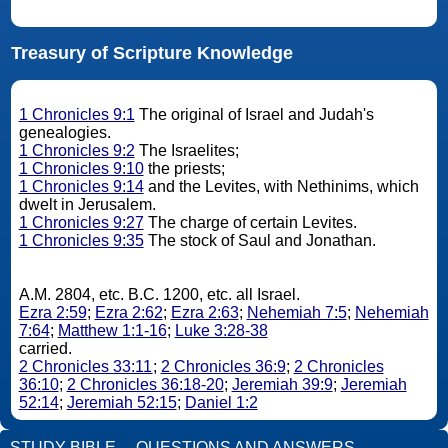
Treasury of Scripture Knowledge
1 Chronicles 9:1
The original of Israel and Judah's
genealogies.
1 Chronicles 9:2
The Israelites;
1 Chronicles 9:10
the priests;
1 Chronicles 9:14
and the Levites, with Nethinims, which
dwelt in Jerusalem.
1 Chronicles 9:27
The charge of certain Levites.
1 Chronicles 9:35
The stock of Saul and Jonathan.
A.M. 2804, etc. B.C. 1200, etc. all Israel.
Ezra 2:59
;
Ezra 2:62
;
Ezra 2:63
;
Nehemiah 7:5
;
Nehemiah
7:64
;
Matthew 1:1-16
;
Luke 3:28-38
carried.
2 Chronicles 33:11
;
2 Chronicles 36:9
;
2 Chronicles
36:10
;
2 Chronicles 36:18-20
;
Jeremiah 39:9
;
Jeremiah
52:14
;
Jeremiah 52:15
;
Daniel 1:2
STUDY BIBLE
QUESTIONS AND ANSWERS