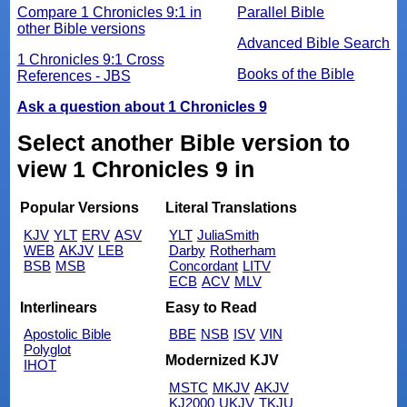
Compare 1 Chronicles 9:1 in
Parallel Bible
other Bible versions
Advanced Bible Search
1 Chronicles 9:1 Cross
Books of the Bible
References - JBS
Ask a question about 1 Chronicles 9
Select another Bible version to
view 1 Chronicles 9 in
Popular Versions
Literal Translations
KJV
YLT
ERV
ASV
YLT
JuliaSmith
WEB
AKJV
LEB
Darby
Rotherham
BSB
MSB
Concordant
LITV
ECB
ACV
MLV
Interlinears
Easy to Read
Apostolic Bible
BBE
NSB
ISV
VIN
Polyglot
Modernized KJV
IHOT
MSTC
MKJV
AKJV
KJ2000
UKJV
TKJU