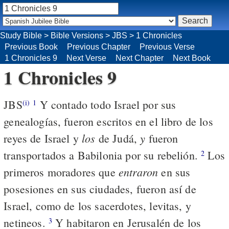
Study Bible
>
Bible Versions
>
JBS
>
1 Chronicles
Previous Book
Previous Chapter
Previous Verse
1 Chronicles 9
Next Verse
Next Chapter
Next Book
1 Chronicles 9
JBS
Y contado todo Israel por sus
(i)
1
genealogías, fueron escritos en el libro de los
los
y
reyes de Israel y
de Judá,
fueron
transportados a Babilonia por su rebelión.
Los
2
entraron
primeros moradores que
en sus
posesiones en sus ciudades, fueron así de
Israel, como de los sacerdotes, levitas, y
netineos.
Y habitaron en Jerusalén de los
3