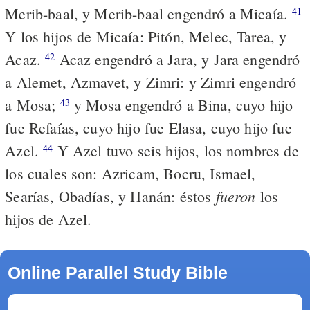
Merib-baal, y Merib-baal engendró a Micaía.
41
Y los hijos de Micaía: Pitón, Melec, Tarea, y
Acaz.
Acaz engendró a Jara, y Jara engendró
42
a Alemet, Azmavet, y Zimri: y Zimri engendró
a Mosa;
y Mosa engendró a Bina, cuyo hijo
43
fue Refaías, cuyo hijo fue Elasa, cuyo hijo fue
Azel.
Y Azel tuvo seis hijos, los nombres de
44
los cuales son: Azricam, Bocru, Ismael,
fueron
Searías, Obadías, y Hanán: éstos
los
hijos de Azel.
Online Parallel Study Bible