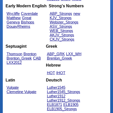
Early Modern English
Strong's Numbers
Wycliffe
Coverdale
ABP_Strongs
new
Matthew
Great
KJV_Strongs
Geneva
Bishops
Webster_Strongs
DouayRheims
ASV_Strongs
WEB_Strongs
AKJV_Strongs
CKJV_Strongs
Septuagint
Greek
Thomson
Brenton
ABP_GRK
LXX_WH
Brenton_Greek
CAB
Brenton_Greek
LXX2012
Hebrew
HOT
IHOT
Latin
Deutsch
Vulgate
Luther1545
Clemetine Vulgate
Luther1545_Strongs
Luther1912
Luther1912_Strongs
ELB1871
ELB1905
ELB1905_Strongs