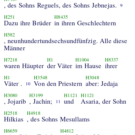
, des Sohns Reguels, des Sohns Jebnejas.
9
H251
H8435
Dazu ihre Brüder
in ihren Geschlechtern
H582
, neunhundertundsechsundfünfzig. Alle diese
Männer
H7218
H1
H1004
H8337
waren Häupter
der Väter
im Hause
ihrer
H1
H3548
H3048
Väter .
Von den Priestern
aber: Jedaja
10
H3080
H3199
H1121
H1121
, Jojarib
, Jachin;
und
Asaria, der Sohn
11
H2518
H4918
Hilkias
, des Sohns Mesullams
H6659
H4812