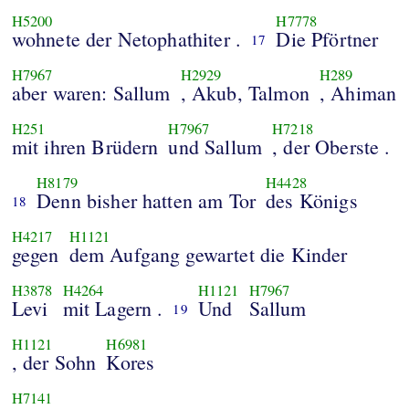
H5200
H7778
wohnete der Netophathiter .
Die Pförtner
17
H7967
H2929
H289
aber waren: Sallum
, Akub, Talmon
, Ahiman
H251
H7967
H7218
mit ihren Brüdern
und Sallum
, der Oberste .
H8179
H4428
Denn bisher hatten am Tor
des Königs
18
H4217
H1121
gegen
dem Aufgang gewartet die Kinder
H3878
H4264
H1121
H7967
Levi
mit Lagern .
Und
Sallum
19
H1121
H6981
, der Sohn
Kores
H7141