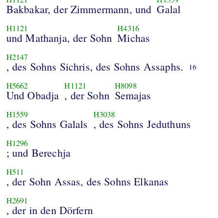
Bakbakar, der Zimmermann, und
Galal
H1121
H4316
und Mathanja, der Sohn
Michas
H2147
, des Sohns Sichris, des Sohns Assaphs.
16
H5662
H1121
H8098
Und Obadja
, der Sohn
Semajas
H1559
H3038
, des Sohns Galals
, des Sohns Jeduthuns
H1296
; und Berechja
H511
, der Sohn Assas, des Sohns Elkanas
H2691
, der in den Dörfern