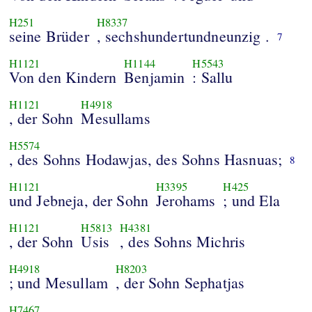
H251
H8337
seine Brüder
, sechshundertundneunzig .
7
H1121
H1144
H5543
Von den Kindern
Benjamin
: Sallu
H1121
H4918
, der Sohn
Mesullams
H5574
, des Sohns Hodawjas, des Sohns Hasnuas;
8
H1121
H3395
H425
und Jebneja, der Sohn
Jerohams
; und Ela
H1121
H5813
H4381
, der Sohn
Usis
, des Sohns Michris
H4918
H8203
; und Mesullam
, der Sohn Sephatjas
H7467