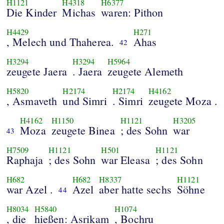
H1121
H4318
H6377
Die Kinder
Michas
waren: Pithon
H4429
H271
, Melech und Thaherea.
Ahas
42
H3294
H3294
H5964
zeugete Jaera
. Jaera
zeugete Alemeth
H5820
H2174
H2174
H4162
, Asmaveth
und Simri
. Simri
zeugete Moza .
H4162
H1150
H1121
H3205
Moza
zeugete Binea
; des Sohn
war
43
H7509
H1121
H501
H1121
Raphaja
; des Sohn
war Eleasa
; des Sohn
H682
H682
H8337
H1121
war Azel .
Azel
aber hatte sechs
Söhne
44
H8034
H5840
H1074
, die
hießen: Asrikam
, Bochru