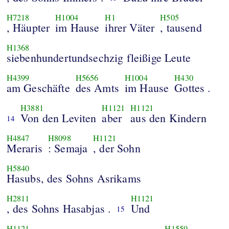
H7218
H1004
H1
H505
, Häupter
im Hause
ihrer Väter
, tausend
H1368
siebenhundertundsechzig fleißige Leute
H4399
H5656
H1004
H430
am Geschäfte
des Amts
im Hause
Gottes .
H3881
H1121
H1121
Von den Leviten
aber
aus den Kindern
14
H4847
H8098
H1121
Meraris
: Semaja
, der Sohn
H5840
Hasubs, des Sohns Asrikams
H2811
H1121
, des Sohns Hasabjas .
Und
15
H1121
H1559