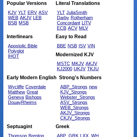
Popular Versions
Literal Translations
KJV
YLT
ERV
ASV
YLT
JuliaSmith
WEB
AKJV
LEB
Darby
Rotherham
BSB
MSB
Concordant
LITV
ECB
ACV
MLV
Interlinears
Easy to Read
Apostolic Bible
BBE
NSB
ISV
VIN
Polyglot
Modernized KJV
IHOT
MSTC
MKJV
AKJV
KJ2000
UKJV
TKJU
Early Modern English
Strong's Numbers
Wycliffe
Coverdale
ABP_Strongs
new
Matthew
Great
KJV_Strongs
Geneva
Bishops
Webster_Strongs
DouayRheims
ASV_Strongs
WEB_Strongs
AKJV_Strongs
CKJV_Strongs
Septuagint
Greek
Thomson
Brenton
ABP_GRK
LXX_WH