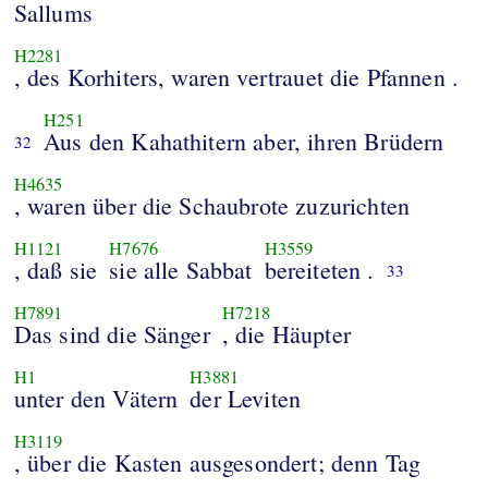
Sallums
H2281
, des Korhiters, waren vertrauet die Pfannen .
H251
Aus den Kahathitern aber, ihren Brüdern
32
H4635
, waren über die Schaubrote zuzurichten
H1121
H7676
H3559
, daß sie
sie alle Sabbat
bereiteten .
33
H7891
H7218
Das sind die Sänger
, die Häupter
H1
H3881
unter den Vätern
der Leviten
H3119
, über die Kasten ausgesondert; denn Tag