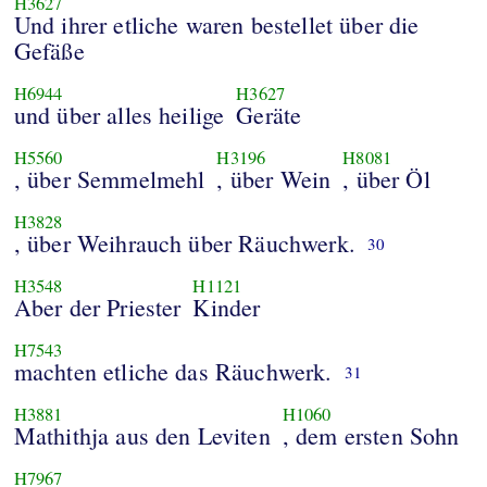
H3627
Und ihrer etliche waren bestellet über die
Gefäße
H6944
H3627
und über alles heilige
Geräte
H5560
H3196
H8081
, über Semmelmehl
, über Wein
, über Öl
H3828
, über Weihrauch über Räuchwerk.
30
H3548
H1121
Aber der Priester
Kinder
H7543
machten etliche das Räuchwerk.
31
H3881
H1060
Mathithja aus den Leviten
, dem ersten Sohn
H7967