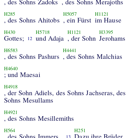
, des Sohns Zadoks
, des Sohns Merajoths
H285
H5057
H1121
, des Sohns Ahitobs
, ein Fürst
im Hause
H430
H5718
H1121
H3395
Gottes;
und Adaja
, der Sohn
Jerohams
12
H6583
H4441
, des Sohns Pashurs
, des Sohns Malchias
H4640
; und Maesai
H4918
, der Sohn Adiels, des Sohns Jachseras, des
Sohns Mesullams
H4921
, des Sohns Mesillemiths
H564
H251
, des Sohns Immers .
Dazu ihre Brüder
13