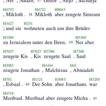
, Ner
, Nadab,
Gedor
, Ahjo
, Sacharja
37
H4732
H4732
H8043
, Mikloth .
Mikloth
aber zeugete Simeam
38
H3427
H251
; und sie
wohneten auch um ihre Brüder
H3389
H5369
zu Jerusalem unter den Ihren.
Ner aber
39
H7027
H7027
H7586
H7586
zeugete Kis
. Kis
zeugete Saul
. Saul
H3083
H4444
H41
zeugete Jonathan
, Malchisua
, Abinadab
H792
H1121
H3083
H3205
, Esbaal .
Der Sohn
aber Jonathans
war
40
H4318
Meribaal. Meribaal aber zeugete Micha .
41