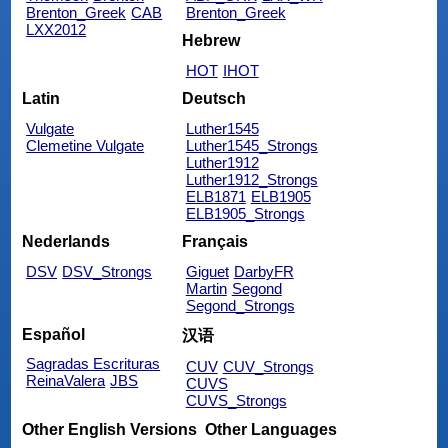
Brenton_Greek
CAB
Brenton_Greek
LXX2012
Hebrew
HOT
IHOT
Latin
Deutsch
Vulgate
Luther1545
Clemetine Vulgate
Luther1545_Strongs
Luther1912
Luther1912_Strongs
ELB1871
ELB1905
ELB1905_Strongs
Nederlands
Français
DSV
DSV_Strongs
Giguet
DarbyFR
Martin
Segond
Segond_Strongs
Español
汉语
Sagradas Escrituras
CUV
CUV_Strongs
ReinaValera
JBS
CUVS
CUVS_Strongs
Other English Versions
Other Languages