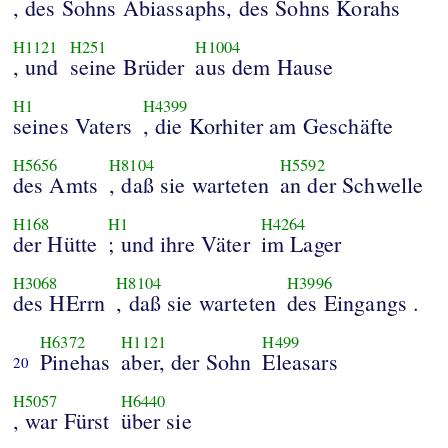
, des Sohns Abiassaphs, des Sohns Korahs
H1121
H251
H1004
, und
seine Brüder
aus dem Hause
H1
H4399
seines Vaters
, die Korhiter am Geschäfte
H5656
H8104
H5592
des Amts
, daß sie warteten
an der Schwelle
H168
H1
H4264
der Hütte
; und ihre Väter
im Lager
H3068
H8104
H3996
des HErrn
, daß sie warteten
des Eingangs .
H6372
H1121
H499
Pinehas
aber, der Sohn
Eleasars
20
H5057
H6440
, war Fürst
über sie