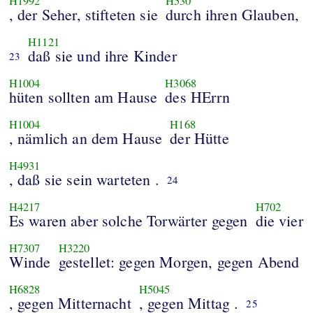
H1992
H530
, der Seher, stifteten sie
durch ihren Glauben,
H1121
daß sie und ihre Kinder
23
H1004
H3068
hüten sollten am Hause
des HErrn
H1004
H168
, nämlich an dem Hause
der Hütte
H4931
, daß sie sein warteten .
24
H4217
H702
Es waren aber solche Torwärter gegen
die vier
H7307
H3220
Winde
gestellet: gegen Morgen, gegen Abend
H6828
H5045
, gegen Mitternacht
, gegen Mittag .
25