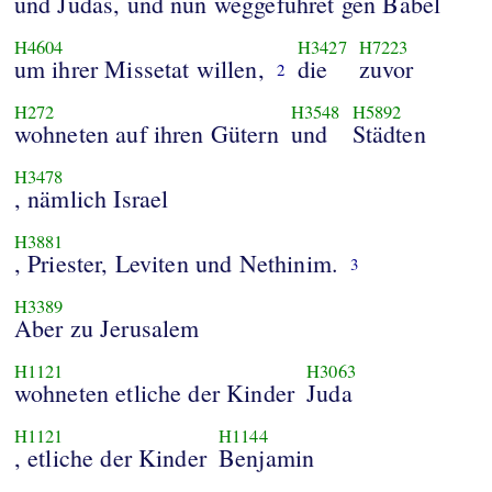
und Judas, und nun weggeführet gen Babel
H4604
H3427
H7223
um ihrer Missetat willen,
die
zuvor
2
H272
H3548
H5892
wohneten auf ihren Gütern
und
Städten
H3478
, nämlich Israel
H3881
, Priester, Leviten und Nethinim.
3
H3389
Aber zu Jerusalem
H1121
H3063
wohneten etliche der Kinder
Juda
H1121
H1144
, etliche der Kinder
Benjamin