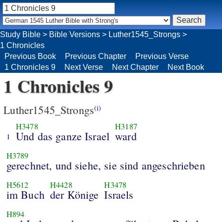
Study Bible
>
Bible Versions
>
Luther1545_Strongs
>
1 Chronicles
Previous Book
Previous Chapter
Previous Verse
1 Chronicles 9
Next Verse
Next Chapter
Next Book
1 Chronicles 9
Luther1545_Strongs
(i)
H3478
H3187
Und das ganze Israel
ward
1
H3789
gerechnet, und siehe, sie sind angeschrieben
H5612
H4428
H3478
im Buch
der Könige
Israels
H894