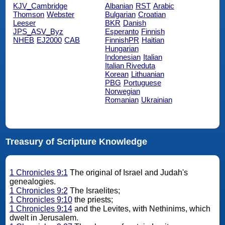
KJV_Cambridge
Albanian
RST
Arabic
Thomson
Webster
Bulgarian
Croatian
Leeser
BKR
Danish
JPS_ASV_Byz
Esperanto
Finnish
NHEB
EJ2000
CAB
FinnishPR
Haitian
Hungarian
Indonesian
Italian
Italian Riveduta
Korean
Lithuanian
PBG
Portuguese
Norwegian
Romanian
Ukrainian
Treasury of Scripture Knowledge
1 Chronicles 9:1
The original of Israel and Judah's
genealogies.
1 Chronicles 9:2
The Israelites;
1 Chronicles 9:10
the priests;
1 Chronicles 9:14
and the Levites, with Nethinims, which
dwelt in Jerusalem.