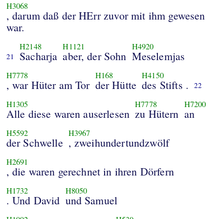
H3068
, darum daß der HErr zuvor mit ihm gewesen
war.
H2148
H1121
H4920
Sacharja
aber, der Sohn
Meselemjas
21
H7778
H168
H4150
, war Hüter am Tor
der Hütte
des Stifts .
22
H1305
H7778
H7200
Alle diese waren auserlesen
zu Hütern
an
H5592
H3967
der Schwelle
, zweihundertundzwölf
H2691
, die waren gerechnet in ihren Dörfern
H1732
H8050
. Und David
und Samuel