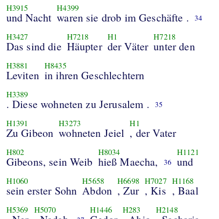
H3915
H4399
und Nacht
waren sie drob im Geschäfte .
34
H3427
H7218
H1
H7218
Das sind die
Häupter
der Väter
unter den
H3881
H8435
Leviten
in ihren Geschlechtern
H3389
. Diese wohneten zu Jerusalem .
35
H1391
H3273
H1
Zu Gibeon
wohneten Jeiel
, der Vater
H802
H8034
H1121
Gibeons, sein Weib
hieß Maecha,
und
36
H1060
H5658
H6698
H7027
H1168
sein erster Sohn
Abdon
, Zur
, Kis
, Baal
H5369
H5070
H1446
H283
H2148