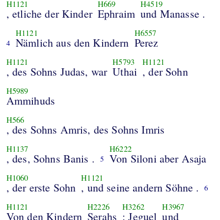
H1121
H669
H4519
, etliche der Kinder
Ephraim
und Manasse .
H1121
H6557
Nämlich aus den Kindern
Perez
4
H1121
H5793
H1121
, des Sohns Judas, war
Uthai
, der Sohn
H5989
Ammihuds
H566
, des Sohns Amris, des Sohns Imris
H1137
H6222
, des, Sohns Banis .
Von Siloni aber Asaja
5
H1060
H1121
, der erste Sohn
, und seine andern Söhne .
6
H1121
H2226
H3262
H3967
Von den Kindern
Serahs
: Jeguel
und