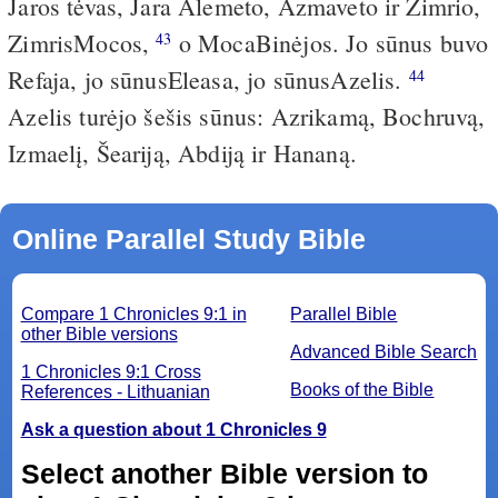
Jaros tėvas, Jara­ Alemeto, Azmaveto ir Zimrio,
Zimris­Mocos,
o Moca­Binėjos. Jo sūnus buvo
43
Refaja, jo sūnus­Eleasa, jo sūnus­Azelis.
44
Azelis turėjo šešis sūnus: Azrikamą, Bochruvą,
Izmaelį, Šeariją, Abdiją ir Hananą.
Online Parallel Study Bible
Compare 1 Chronicles 9:1 in
Parallel Bible
other Bible versions
Advanced Bible Search
1 Chronicles 9:1 Cross
Books of the Bible
References - Lithuanian
Ask a question about 1 Chronicles 9
Select another Bible version to