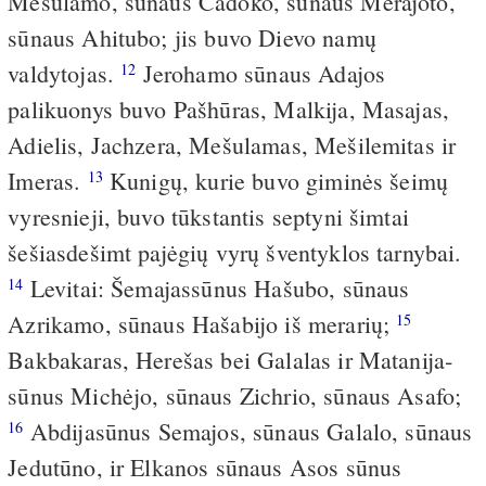
Mešulamo, sūnaus Cadoko, sūnaus Merajoto,
sūnaus Ahitubo; jis buvo Dievo namų
valdytojas.
Jerohamo sūnaus Adajos
12
palikuonys buvo Pašhūras, Malkija, Masajas,
Adielis, Jachzera, Mešulamas, Mešilemitas ir
Imeras.
Kunigų, kurie buvo giminės šeimų
13
vyresnieji, buvo tūkstantis septyni šimtai
šešiasdešimt pajėgių vyrų šventyklos tarnybai.
Levitai: Šemajas­sūnus Hašubo, sūnaus
14
Azrikamo, sūnaus Hašabijo iš merarių;
15
Bakbakaras, Herešas bei Galalas ir Matanija­
sūnus Michėjo, sūnaus Zichrio, sūnaus Asafo;
Abdija­sūnus Semajos, sūnaus Galalo, sūnaus
16
Jedutūno, ir Elkanos sūnaus Asos sūnus