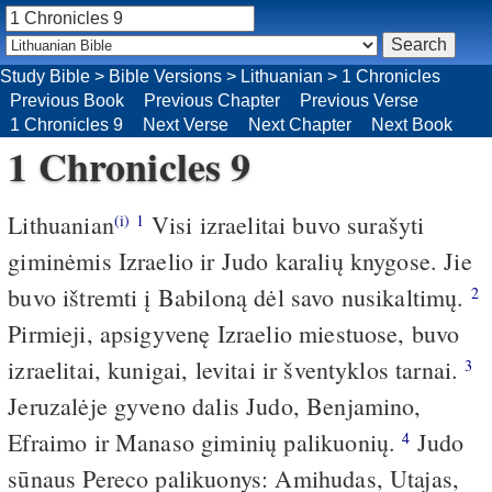
Study Bible
>
Bible Versions
>
Lithuanian
>
1 Chronicles
Previous Book
Previous Chapter
Previous Verse
1 Chronicles 9
Next Verse
Next Chapter
Next Book
1 Chronicles 9
Lithuanian
Visi izraelitai buvo surašyti
(i)
1
giminėmis Izraelio ir Judo karalių knygose. Jie
buvo ištremti į Babiloną dėl savo nusikaltimų.
2
Pirmieji, apsigyvenę Izraelio miestuose, buvo
izraelitai, kunigai, levitai ir šventyklos tarnai.
3
Jeruzalėje gyveno dalis Judo, Benjamino,
Efraimo ir Manaso giminių palikuonių.
Judo
4
sūnaus Pereco palikuonys: Amihudas, Utajas,