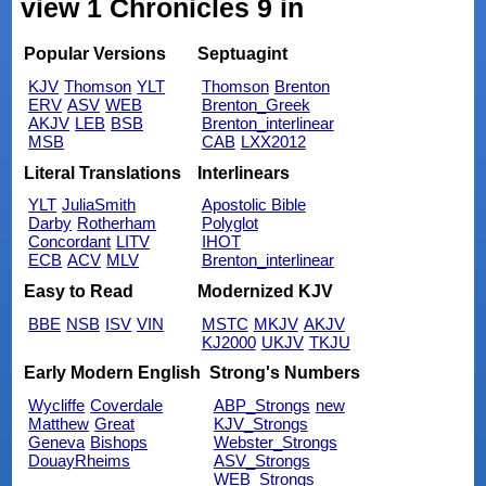
view 1 Chronicles 9 in
Popular Versions
Septuagint
KJV
Thomson
YLT
Thomson
Brenton
ERV
ASV
WEB
Brenton_Greek
AKJV
LEB
BSB
Brenton_interlinear
MSB
CAB
LXX2012
Literal Translations
Interlinears
YLT
JuliaSmith
Apostolic Bible
Darby
Rotherham
Polyglot
Concordant
LITV
IHOT
ECB
ACV
MLV
Brenton_interlinear
Easy to Read
Modernized KJV
BBE
NSB
ISV
VIN
MSTC
MKJV
AKJV
KJ2000
UKJV
TKJU
Early Modern English
Strong's Numbers
Wycliffe
Coverdale
ABP_Strongs
new
Matthew
Great
KJV_Strongs
Geneva
Bishops
Webster_Strongs
DouayRheims
ASV_Strongs
WEB_Strongs