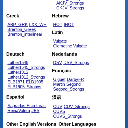
AKJV_Strongs
CKJV_Strongs
Greek
Hebrew
ABP_GRK
LXX_WH
HOT
IHOT
Brenton_Greek
Latin
Brenton_interlinear
Vulgate
Clemetine Vulgate
Deutsch
Nederlands
Luther1545
DSV
DSV_Strongs
Luther1545_Strongs
Français
Luther1912
Luther1912_Strongs
Giguet
DarbyFR
ELB1871
ELB1905
Martin
Segond
ELB1905_Strongs
Segond_Strongs
Español
汉语
Sagradas Escrituras
CUV
CUV_Strongs
ReinaValera
JBS
CUVS
CUVS_Strongs
Other English Versions
Other Languages