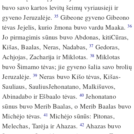
buvo savo kartos levitų šeimų vyriausieji ir
gyveno Jeruzalėje.
Gibeone gyveno Gibeono
35
tėvas Jejelis, kurio žmona buvo vardu Maaka.
36
Jo pirmagimis sūnus buvo Abdonas, kiti­Cūras,
Kišas, Baalas, Neras, Nadabas,
Gedoras,
37
Achjojas, Zacharija ir Miklotas.
Miklotas
38
buvo Šimamo tėvas; jie gyveno šalia savo brolių
Jeruzalėje.
Neras buvo Kišo tėvas, Kišas­
39
Sauliaus, Saulius­Jehonatano, Malkišuvos,
Abinadabo ir Ešbaalo tėvas.
Jehonatano
40
sūnus buvo Merib Baalas, o Merib Baalas buvo
Michėjo tėvas.
Michėjo sūnūs: Pitonas,
41
Melechas, Tarėja ir Ahazas.
Ahazas buvo
42