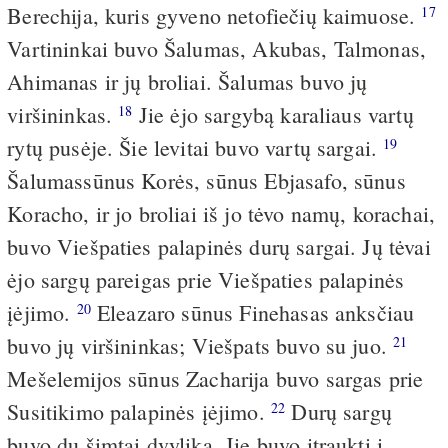
Berechija, kuris gyveno netofiečių kaimuose.
17
Vartininkai buvo Šalumas, Akubas, Talmonas,
Ahimanas ir jų broliai. Šalumas buvo jų
viršininkas.
Jie ėjo sargybą karaliaus vartų
18
rytų pusėje. Šie levitai buvo vartų sargai.
19
Šalumas­sūnus Korės, sūnus Ebjasafo, sūnus
Koracho, ir jo broliai iš jo tėvo namų, korachai,
buvo Viešpaties palapinės durų sargai. Jų tėvai
ėjo sargų pareigas prie Viešpaties palapinės
įėjimo.
Eleazaro sūnus Finehasas anksčiau
20
buvo jų viršininkas; Viešpats buvo su juo.
21
Mešelemijos sūnus Zacharija buvo sargas prie
Susitikimo palapinės įėjimo.
Durų sargų
22
buvo du šimtai dvylika. Jie buvo įtraukti į