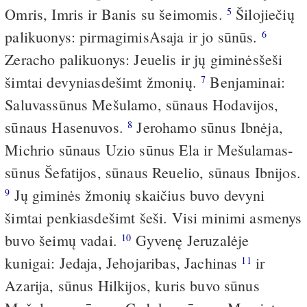
Omris, Imris ir Banis su šeimomis.
Šilojiečių
5
palikuonys: pirmagimis­Asaja ir jo sūnūs.
6
Zeracho palikuonys: Jeuelis ir jų giminės­šeši
šimtai devyniasdešimt žmonių.
Benjaminai:
7
Saluvas­sūnus Mešulamo, sūnaus Hodavijos,
sūnaus Hasenuvos.
Jerohamo sūnus Ibnėja,
8
Michrio sūnaus Uzio sūnus Ela ir Mešulamas­
sūnus Šefatijos, sūnaus Reuelio, sūnaus Ibnijos.
Jų giminės žmonių skaičius buvo devyni
9
šimtai penkiasdešimt šeši. Visi minimi asmenys
buvo šeimų vadai.
Gyvenę Jeruzalėje
10
kunigai: Jedaja, Jehojaribas, Jachinas
ir
11
Azarija, sūnus Hilkijos, kuris buvo sūnus