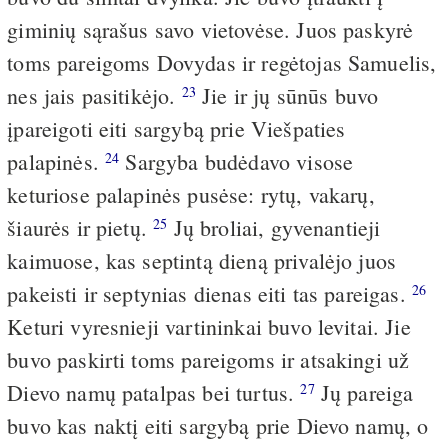
giminių sąrašus savo vietovėse. Juos paskyrė
toms pareigoms Dovydas ir regėtojas Samuelis,
nes jais pasitikėjo.
Jie ir jų sūnūs buvo
23
įpareigoti eiti sargybą prie Viešpaties
palapinės.
Sargyba budėdavo visose
24
keturiose palapinės pusėse: rytų, vakarų,
šiaurės ir pietų.
Jų broliai, gyvenantieji
25
kaimuose, kas septintą dieną privalėjo juos
pakeisti ir septynias dienas eiti tas pareigas.
26
Keturi vyresnieji vartininkai buvo levitai. Jie
buvo paskirti toms pareigoms ir atsakingi už
Dievo namų patalpas bei turtus.
Jų pareiga
27
buvo kas naktį eiti sargybą prie Dievo namų, o