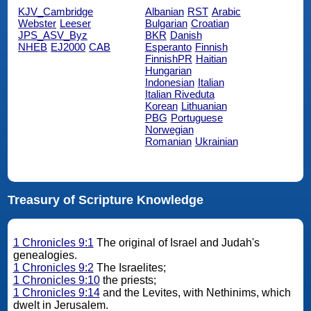
KJV_Cambridge
Albanian
RST
Arabic
Webster
Leeser
Bulgarian
Croatian
JPS_ASV_Byz
BKR
Danish
NHEB
EJ2000
CAB
Esperanto
Finnish
FinnishPR
Haitian
Hungarian
Indonesian
Italian
Italian Riveduta
Korean
Lithuanian
PBG
Portuguese
Norwegian
Romanian
Ukrainian
Treasury of Scripture Knowledge
1 Chronicles 9:1
The original of Israel and Judah's
genealogies.
1 Chronicles 9:2
The Israelites;
1 Chronicles 9:10
the priests;
1 Chronicles 9:14
and the Levites, with Nethinims, which
dwelt in Jerusalem.