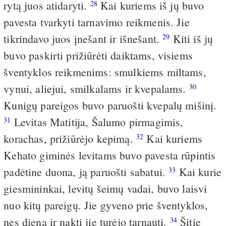
rytą juos atidaryti.
Kai kuriems iš jų buvo
28
pavesta tvarkyti tarnavimo reikmenis. Jie
tikrindavo juos įnešant ir išnešant.
Kiti iš jų
29
buvo paskirti prižiūrėti daiktams, visiems
šventyklos reikmenims: smulkiems miltams,
vynui, aliejui, smilkalams ir kvepalams.
30
Kunigų pareigos buvo paruošti kvepalų mišinį.
Levitas Matitija, Šalumo pirmagimis,
31
korachas, prižiūrėjo kepimą.
Kai kuriems
32
Kehato giminės levitams buvo pavesta rūpintis
padėtine duona, ją paruošti sabatui.
Kai kurie
33
giesmininkai, levitų šeimų vadai, buvo laisvi
nuo kitų pareigų. Jie gyveno prie šventyklos,
nes dieną ir naktį jie turėjo tarnauti.
Šitie
34