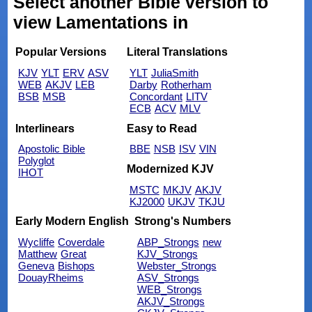
Select another Bible version to
view Lamentations in
Popular Versions
Literal Translations
KJV
YLT
ERV
ASV
YLT
JuliaSmith
WEB
AKJV
LEB
Darby
Rotherham
BSB
MSB
Concordant
LITV
ECB
ACV
MLV
Interlinears
Easy to Read
Apostolic Bible
BBE
NSB
ISV
VIN
Polyglot
Modernized KJV
IHOT
MSTC
MKJV
AKJV
KJ2000
UKJV
TKJU
Early Modern English
Strong's Numbers
Wycliffe
Coverdale
ABP_Strongs
new
Matthew
Great
KJV_Strongs
Geneva
Bishops
Webster_Strongs
DouayRheims
ASV_Strongs
WEB_Strongs
AKJV_Strongs