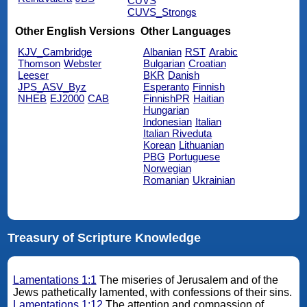
CUVS
CUVS_Strongs
Other English Versions
Other Languages
KJV_Cambridge
Albanian
RST
Arabic
Thomson
Webster
Bulgarian
Croatian
Leeser
BKR
Danish
JPS_ASV_Byz
Esperanto
Finnish
NHEB
EJ2000
CAB
FinnishPR
Haitian
Hungarian
Indonesian
Italian
Italian Riveduta
Korean
Lithuanian
PBG
Portuguese
Norwegian
Romanian
Ukrainian
Treasury of Scripture Knowledge
Lamentations 1:1
The miseries of Jerusalem and of the
Jews pathetically lamented, with confessions of their sins.
Lamentations 1:12
The attention and compassion of