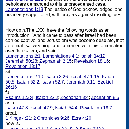
beholders demanded to this unprecedented case.
Lamentations 1:18
The justice of God acknowledged, and
his mercy supplicated, with prayers against insulting foes.
How doth.The LXX. have the following words as an
introduction: "And it came to pass after Israel had been
carried captive, and Jerusalem was become desolate, that
Jeremiah sat weeping, and lamented with this lamentation
over Jerusalem, and said."
Lamentations 2:1
;
Lamentations 4:1
;
Isaiah 14:12
;
Jeremiah 50:23
;
Zephaniah 2:15
;
Revelation 18:16
;
Revelation 18:17
sit.
Lamentations 2:10
;
Isaiah 3:26
;
Isaiah 47:1-15
;
Isaiah
50:5
;
Isaiah 52:2
;
Isaiah 52:7
;
Jeremiah 9:11
;
Ezekiel
26:16
full.
Psalms 122:4
;
Isaiah 22:2
;
Zechariah 8:4
;
Zechariah 8:5
as a.
Isaiah 47:8
;
Isaiah 47:9
;
Isaiah 54:4
;
Revelation 18:7
great.
1 Kings 4:21
;
2 Chronicles 9:26
;
Ezra 4:20
how is.
Lamentations 5:16
;
2 Kings 23:33
;
2 Kings 23:35
;