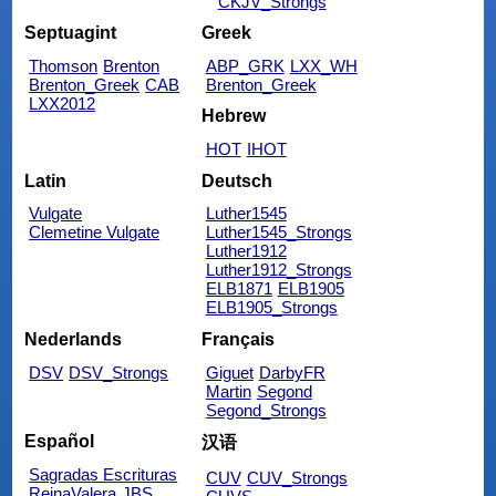
CKJV_Strongs
Septuagint
Greek
Thomson
Brenton
ABP_GRK
LXX_WH
Brenton_Greek
CAB
Brenton_Greek
LXX2012
Hebrew
HOT
IHOT
Latin
Deutsch
Vulgate
Luther1545
Clemetine Vulgate
Luther1545_Strongs
Luther1912
Luther1912_Strongs
ELB1871
ELB1905
ELB1905_Strongs
Nederlands
Français
DSV
DSV_Strongs
Giguet
DarbyFR
Martin
Segond
Segond_Strongs
Español
汉语
Sagradas Escrituras
CUV
CUV_Strongs
ReinaValera
JBS