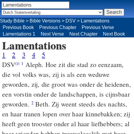
Study Bible
>
Bible Versions
>
DSV
>
Lamentations
Previous Book
Previous Chapter
Previous Verse
Lamentations 1
Next Verse
Next Chapter
Next Book
Lamentations
1
2
3
4
5
DSV
Aleph. Hoe zit die stad zo eenzaam,
(i)
1
die vol volks was, zij is als een weduwe
geworden, zij, die groot was onder de heidenen,
een vorstin onder de landschappen, is cijnsbaar
geworden.
Beth. Zij weent steeds des nachts,
2
en haar tranen lopen over haar kinnebakken; zij
heeft geen trooster onder al haar liefhebbers; al
haar vrienden hebben trouwelooslijk met haar