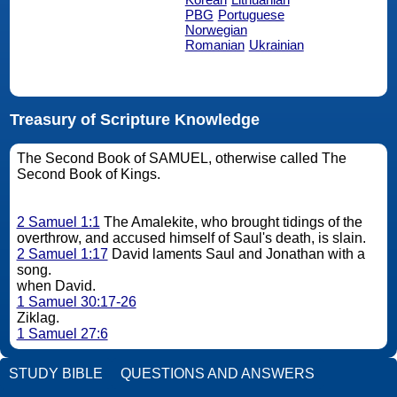
PBG
Portuguese
Norwegian
Romanian
Ukrainian
Treasury of Scripture Knowledge
The Second Book of SAMUEL, otherwise called The
Second Book of Kings.
2 Samuel 1:1
The Amalekite, who brought tidings of the
overthrow, and accused himself of Saul's death, is slain.
2 Samuel 1:17
David laments Saul and Jonathan with a
song.
when David.
1 Samuel 30:17-26
Ziklag.
1 Samuel 27:6
STUDY BIBLE
QUESTIONS AND ANSWERS