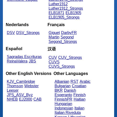
Luther1912
Luther1912_Strongs
ELB1871
ELB1905
ELB1905_Strongs
Nederlands
Français
DSV
DSV_Strongs
Giguet
DarbyFR
Martin
Segond
Segond_Strongs
Español
汉语
Sagradas Escrituras
CUV
CUV_Strongs
ReinaValera
JBS
CUVS
CUVS_Strongs
Other English Versions
Other Languages
KJV_Cambridge
Albanian
RST
Arabic
Thomson
Webster
Bulgarian
Croatian
Leeser
BKR
Danish
JPS_ASV_Byz
Esperanto
Finnish
NHEB
EJ2000
CAB
FinnishPR
Haitian
Hungarian
Indonesian
Italian
Italian Riveduta
Korean
Lithuanian