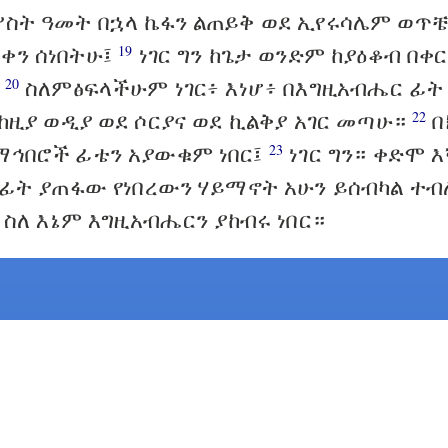
ሦስት ዓመት በኋላ ኬፋን ልጠይቅ ወደ ኢየሩሳሌም ወጥቼ
ቀን ሰነበትሁ፤
ነገር ግን ከጌታ ወንድም ከያዕቆብ በቀ
19
።
ስለምፅፍላችሁም ነገር፥ እነሆ፥ በእግዚአብሔር ፊት
20
ከዚያ ወዲያ ወደ ሶርያና ወደ ኪልቅያ አገር መጣሁ።
በ
22
ማኅበሮች ፊቴን አያውቁም ነበር፤
ነገር ግን። ቀድሞ እ
23
 በፊት ያጠፋው የነበረውን ሃይማኖት አሁን ይሰብካል ተብ
ስለ እኔም እግዚአብሔርን ያከብሩ ነበር።