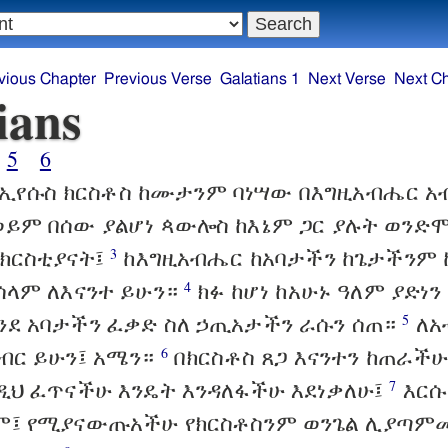
vious Chapter
Previous Verse
Galatians 1
Next Verse
Next C
ians
5
6
ኢየሱስ ክርስቶስ ከሙታንም ባነሣው በእግዚአብሔር አብ
ወይም በሰው ያልሆነ ጳውሎስ ከእኔም ጋር ያሉት ወንድ
 ክርስቲያናት፤
ከእግዚአብሔር ከአባታችን ከጌታችንም 
3
 ሰላም ለእናንተ ይሁን።
ክፉ ከሆነ ከአሁኑ ዓለም ያድነን 
4
ንደ አባታችን ፈቃድ ስለ ኃጢአታችን ራሱን ሰጠ።
ለአ
5
ክብር ይሁን፤ አሜን።
በክርስቶስ ጸጋ እናንተን ከጠራችሁ
6
ንዲህ ፈጥናችሁ እንዴት እንዳለፋችሁ እደነቃለሁ፤
እርሱ
7
ለም፤ የሚያናውጡአችሁ የክርስቶስንም ወንጌል ሊያጣ