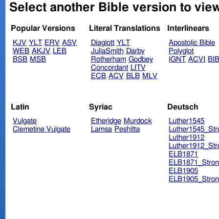
Popular Versions
Literal Translations
Interlinears
KJV
YLT
ERV
ASV
Diaglott
YLT
Apostolic Bible
WEB
AKJV
LEB
JuliaSmith
Darby
Polyglot
BSB
MSB
Rotherham
Godbey
IGNT
ACVI
BI
Concordant
LITV
ECB
ACV
BLB
MLV
Latin
Syriac
Deutsch
Vulgate
Etheridge
Murdock
Luther1545
Clemetine Vulgate
Lamsa
Peshitta
Luther1545_Str
Luther1912
Luther1912_Str
ELB1871
ELB1871_Stron
ELB1905
ELB1905_Stron