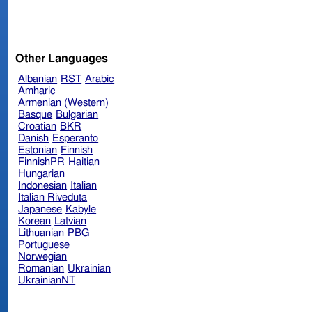
Other Languages
Albanian
RST
Arabic
Amharic
Armenian (Western)
Basque
Bulgarian
Croatian
BKR
Danish
Esperanto
Estonian
Finnish
FinnishPR
Haitian
Hungarian
Indonesian
Italian
Italian Riveduta
Japanese
Kabyle
Korean
Latvian
Lithuanian
PBG
Portuguese
Norwegian
Romanian
Ukrainian
UkrainianNT