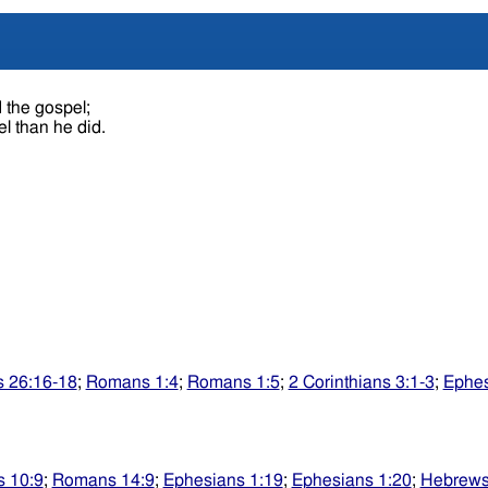
 the gospel;
l than he did.
s 26:16-18
;
Romans 1:4
;
Romans 1:5
;
2 Corinthians 3:1-3
;
Ephes
 10:9
;
Romans 14:9
;
Ephesians 1:19
;
Ephesians 1:20
;
Hebrews