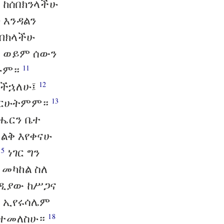
 ከሰበክንላችሁ
 እንዳልን
ሰብክላችሁ
? ወይም ሰውን
ንሁም።
11
ቃችኋለሁ፤
12
ተማርሁትምም።
13
ብሔርን ቤተ
ልቅ እየቀናሁ
ነገር ግን
15
 መካከል ስለ
ወዲያው ከሥጋና
ደ ኢየሩሳሌም
ቆ ተመለስሁ።
18