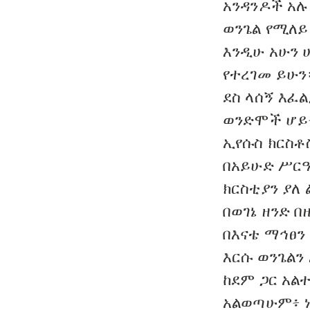
አንዳንዶች አሉ
ወንጌል የሚለይ
እንዲሁ አሁን 
የተረገመ ይሁ
ደስ ላሰኝ እፈ
ወንድሞች ሆይ፥
ኢየሱስ ክርስቶ
በአይሁድ ሥርዓ
ክርስቲያን ያለ 
በወገኔ ዘንድ 
በእናቴ ማኅፀን
እርሱ ወንጌልን
ከደም ጋር አ
አልወጣሁም፥ ነ