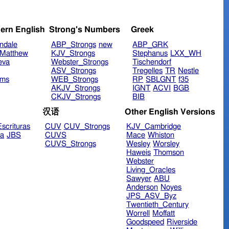
ern English
Strong's Numbers
Greek
ndale
ABP_Strongs
new
ABP_GRK
Matthew
KJV_Strongs
Stephanus
LXX_WH
eva
Webster_Strongs
Tischendorf
ASV_Strongs
Tregelles
TR
Nestle
ims
WEB_Strongs
RP
SBLGNT
f35
AKJV_Strongs
IGNT
ACVI
BGB
CKJV_Strongs
BIB
汉语
Other English Versions
scrituras
CUV
CUV_Strongs
KJV_Cambridge
ra
JBS
CUVS
Mace
Whiston
CUVS_Strongs
Wesley
Worsley
Haweis
Thomson
Webster
Living_Oracles
Sawyer
ABU
Anderson
Noyes
JPS_ASV_Byz
Twentieth_Century
Worrell
Moffatt
Goodspeed
Riverside