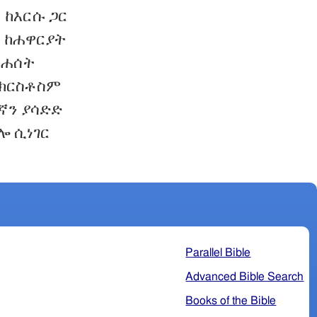
 ከእርሱ ጋር
ር ከሐዋርያት
 ሐሰት
ክርስቶስም
ኛን ያሳድድ
ሎ ሲነገር
Parallel Bible
Advanced Bible Search
Books of the Bible