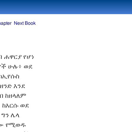
hapter
Next Book
 ሐዋርያ የሆነ
ሞች ሁሉ፥ ወደ
ከኢየሱስ
ዘንድ እንደ
ብ ከዘላለም
 ከእርሱ ወደ
 ግን ሌላ
ምሙ የሚወዱ