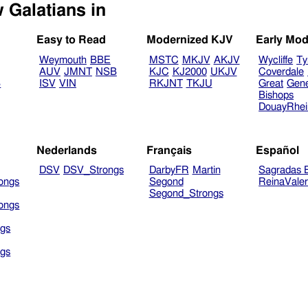
Select another Bible version to view Galatians in
Easy to Read
Modernized KJV
Early Mod
Weymouth
BBE
MSTC
MKJV
AKJV
Wycliffe
Ty
AUV
JMNT
NSB
KJC
KJ2000
UKJV
Coverdale
B
ISV
VIN
RKJNT
TKJU
Great
Gen
Bishops
DouayRhe
Nederlands
Français
Español
DSV
DSV_Strongs
DarbyFR
Martin
Sagradas E
ongs
Segond
ReinaVale
Segond_Strongs
ongs
gs
gs