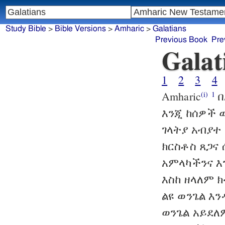
Study Bible
>
Bible Versions
>
Amharic
>
Galatians
Previous Book
Pre
Galat
1
2
3
4
Amharic
በ
(i)
1
እንጂ ከሰዎች 
ገላትያ አብያተ
ክርስቶስ ጸጋና
አምላካችንና እ
እስከ ዘላለም 
ልዩ ወንጌል እ
ወንጌል አይደ