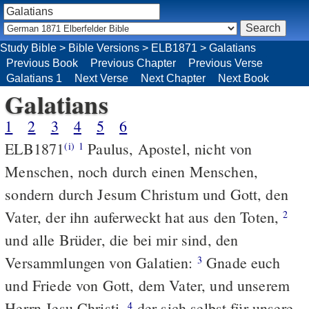
Study Bible
>
Bible Versions
>
ELB1871
>
Galatians
Previous Book
Previous Chapter
Previous Verse
Galatians 1
Next Verse
Next Chapter
Next Book
Galatians
1
2
3
4
5
6
ELB1871
Paulus, Apostel, nicht von
(i)
1
Menschen, noch durch einen Menschen,
sondern durch Jesum Christum und Gott, den
Vater, der ihn auferweckt hat aus den Toten,
2
und alle Brüder, die bei mir sind, den
Versammlungen von Galatien:
Gnade euch
3
und Friede von Gott, dem Vater, und unserem
Herrn Jesu Christi,
der sich selbst für unsere
4