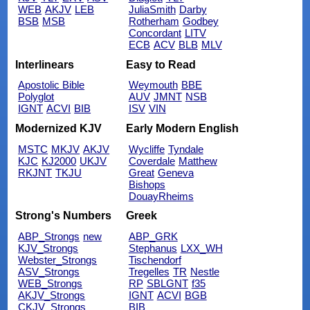
WEB
AKJV
LEB
JuliaSmith
Darby
BSB
MSB
Rotherham
Godbey
Concordant
LITV
ECB
ACV
BLB
MLV
Interlinears
Easy to Read
Apostolic Bible
Weymouth
BBE
Polyglot
AUV
JMNT
NSB
IGNT
ACVI
BIB
ISV
VIN
Modernized KJV
Early Modern English
MSTC
MKJV
AKJV
Wycliffe
Tyndale
KJC
KJ2000
UKJV
Coverdale
Matthew
RKJNT
TKJU
Great
Geneva
Bishops
DouayRheims
Strong's Numbers
Greek
ABP_Strongs
new
ABP_GRK
KJV_Strongs
Stephanus
LXX_WH
Webster_Strongs
Tischendorf
ASV_Strongs
Tregelles
TR
Nestle
WEB_Strongs
RP
SBLGNT
f35
AKJV_Strongs
IGNT
ACVI
BGB
CKJV_Strongs
BIB