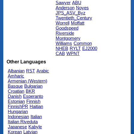
Sawyer
ABU
Anderson
Noyes
JPS_ASV_Byz
Twentieth_Century
Worrell
Moffatt
Goodspeed
Riverside
Montgomery
Williams
Common
NHEB
RYLT
EJ2000
CAB
WPNT
Other Languages
Albanian
RST
Arabic
Amharic
Armenian (Western)
Basque
Bulgarian
Croatian
BKR
Danish
Esperanto
Estonian
Finnish
FinnishPR
Haitian
Hungarian
Indonesian
Italian
Italian Riveduta
Japanese
Kabyle
Korean
Latvian