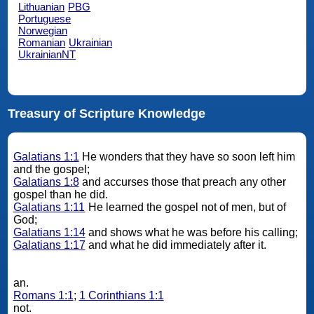
Lithuanian
PBG
Portuguese
Norwegian
Romanian
Ukrainian
UkrainianNT
Treasury of Scripture Knowledge
Galatians 1:1
He wonders that they have so soon left him
and the gospel;
Galatians 1:8
and accurses those that preach any other
gospel than he did.
Galatians 1:11
He learned the gospel not of men, but of
God;
Galatians 1:14
and shows what he was before his calling;
Galatians 1:17
and what he did immediately after it.
an.
Romans 1:1
;
1 Corinthians 1:1
not.