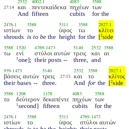
2532
4002.1
4083
3588
και
πεντεκαίδεκα
πηχέων
των
27:14
And
fifteen
cubits
for the
2476.1
3588
5311
3588
2827.1
ιστίων
το
ύψος
τω
κλίτει
shrouds
is to be
the
height
for the
[
side
2
3588
1520
4769
-
1473
5140
2532
3588
τω
ενί
στύλοι αυτών
τρεις
και
αι
one];
their posts --
three,
and
1
939
-
1473
5140
2532
3588
2827.1
βάσεις αυτών
τρεις
και
το
κλίτος
27:15
their bases --
three.
And
for
the
[
side
2
3588
1208
1178
4083
3588
το
δεύτερον
δεκαπέντε
πηχέων
των
second]
fifteen
cubits
for the
1
2476.1
3588
5311
4769
-
1473
ιστίων
το
ύψος
στύλοι αυτών
shrouds
is to be
the
height;
their posts --