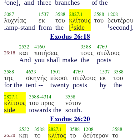
one],
and
three
branches
of the
1
3087
1537
3588
2827.1
3588
1208
λυχνίας
εκ
του
κλίτους
του
δευτέρου
lamp-stand
from
the
[
side
second].
2
1
Exodus 26:18
2532
4160
3588
4769
και
ποιήσεις
τους
στύλους
26:18
And
you shall make
the
posts
3588
4633
1501
4769
1537
3588
της
σκηνής
είκοσι
στύλους
εκ
του
for the
tent --
twenty
posts
by
the
2827.1
3588
-
4314
3558
κλίτους
του προς
νότον
side
towards the
south.
Exodus 26:20
2532
3588
2827.1
3588
1208
3588
και
το
κλίτος
το
δεύτερον
το
26:20