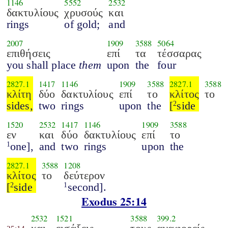
1146
5552
2532
δακτυλίους
χρυσούς
και
rings
of gold;
and
2007
1909
3588
5064
επιθήσεις
επί
τα
τέσσαρας
you shall place
them
upon
the
four
2827.1
1417
1146
1909
3588
2827.1
3588
κλίτη
δύο
δακτυλίους
επί
το
κλίτος
το
sides,
two
rings
upon
the
[
side
2
1520
2532
1417
1146
1909
3588
εν
και
δύο
δακτυλίους
επί
το
one],
and
two
rings
upon
the
1
2827.1
3588
1208
κλίτος
το
δεύτερον
[
side
second].
2
1
Exodus 25:14
2532
1521
3588
399.2