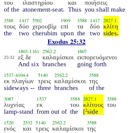
του
ιλαστηρίου
και
ποιήσεις
of the
atonement-seat.
Thus
you shall make
3588
1417
5502
1909
3588
1417
2827.1
τους
δύο
χερουβίμ
επί
τα
δύο
κλίτη
the
two
cherubim
upon
the
two
sides.
Exodus 25:32
1803
-
1161
2562.2
1607
εξ δε
καλαμίσκοι
εκπορευόμενοι
25:32
And six
branches
going forth
1537
-
4104.4
5140
2562.2
3588
εκ πλαγίων
τρεις
καλαμίσκοι
της
sideways --
three
branches
of the
3087
1537
3588
2827.1
3588
λυχνίας
εκ
του
κλίτους
του
lamp-stand
from out of
the
[
side
2
1520
2532
5140
2562.2
3588
ενός
και
τρεις
καλαμίσκοι
της