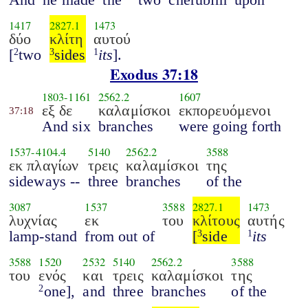
1417
2827.1
1473
δύο
κλίτη
αυτού
[
two
sides
its
].
2
3
1
Exodus 37:18
1803
-
1161
2562.2
1607
εξ δε
καλαμίσκοι
εκπορευόμενοι
37:18
And six
branches
were going forth
1537
-
4104.4
5140
2562.2
3588
εκ πλαγίων
τρεις
καλαμίσκοι
της
sideways --
three
branches
of the
3087
1537
3588
2827.1
1473
λυχνίας
εκ
του
κλίτους
αυτής
lamp-stand
from out of
[
side
its
3
1
3588
1520
2532
5140
2562.2
3588
του
ενός
και
τρεις
καλαμίσκοι
της
one],
and
three
branches
of the
2