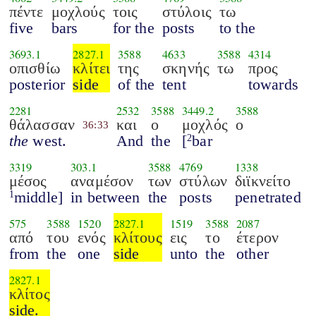
πέντε
μοχλούς
τοις
στύλοις
τω
five
bars
for the
posts
to the
3693.1
2827.1
3588
4633
3588
4314
οπισθίω
κλίτει
της
σκηνής
τω
προς
posterior
side
of the
tent
towards
2281
2532
3588
3449.2
3588
θάλασσαν
και
ο
μοχλός
ο
36:33
the
west.
And
the
[
bar
2
3319
303.1
3588
4769
1338
μέσος
αναμέσον
των
στύλων
διϊκνείτο
middle]
in between
the
posts
penetrated
1
575
3588
1520
2827.1
1519
3588
2087
από
του
ενός
κλίτους
εις
το
έτερον
from
the
one
side
unto
the
other
2827.1
κλίτος
side.