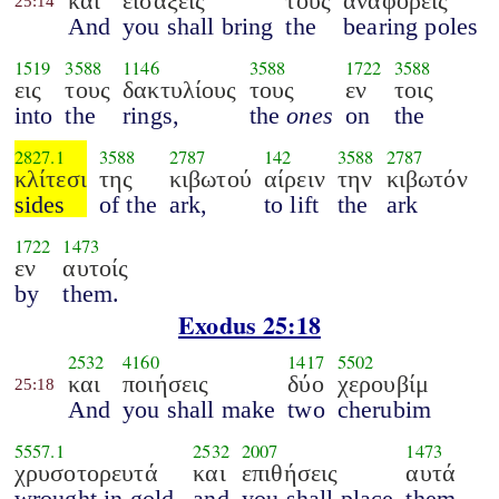
και
εισάξεις
τους
αναφορείς
25:14
And
you shall bring
the
bearing poles
1519
3588
1146
3588
1722
3588
εις
τους
δακτυλίους
τους
εν
τοις
into
the
rings,
the
ones
on
the
2827.1
3588
2787
142
3588
2787
κλίτεσι
της
κιβωτού
αίρειν
την
κιβωτόν
sides
of the
ark,
to lift
the
ark
1722
1473
εν
αυτοίς
by
them.
Exodus 25:18
2532
4160
1417
5502
και
ποιήσεις
δύο
χερουβίμ
25:18
And
you shall make
two
cherubim
5557.1
2532
2007
1473
χρυσοτορευτά
και
επιθήσεις
αυτά
wrought in gold,
and
you shall place
them