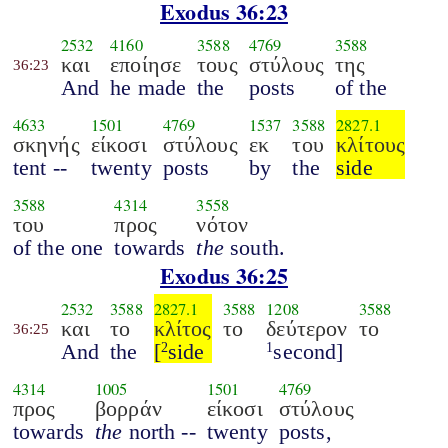
Exodus 36:23
2532
4160
3588
4769
3588
και
εποίησε
τους
στύλους
της
36:23
And
he made
the
posts
of the
4633
1501
4769
1537
3588
2827.1
σκηνής
είκοσι
στύλους
εκ
του
κλίτους
tent --
twenty
posts
by
the
side
3588
4314
3558
του
προς
νότον
of the one
towards
the
south.
Exodus 36:25
2532
3588
2827.1
3588
1208
3588
και
το
κλίτος
το
δεύτερον
το
36:25
And
the
[
side
second]
2
1
4314
1005
1501
4769
προς
βορράν
είκοσι
στύλους
towards
the
north --
twenty
posts,