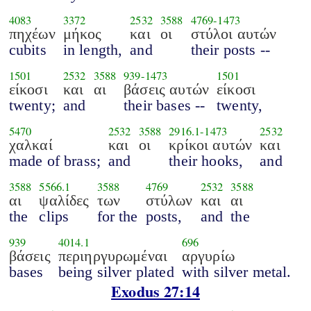
4083
3372
2532
3588
4769
-
1473
πηχέων
μήκος
και
οι
στύλοι αυτών
cubits
in length,
and
their posts --
1501
2532
3588
939
-
1473
1501
είκοσι
και
αι
βάσεις αυτών
είκοσι
twenty;
and
their bases --
twenty,
5470
2532
3588
2916.1
-
1473
2532
χαλκαί
και
οι
κρίκοι αυτών
και
made of brass;
and
their hooks,
and
3588
5566.1
3588
4769
2532
3588
αι
ψαλίδες
των
στύλων
και
αι
the
clips
for the
posts,
and
the
939
4014.1
696
βάσεις
περιηργυρωμέναι
αργυρίω
bases
being silver plated
with silver metal.
Exodus 27:14