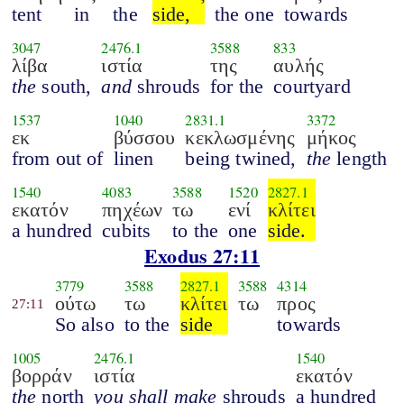
tent
in
the
side,
the one
towards
3047
2476.1
3588
833
λίβα
ιστία
της
αυλής
the
south,
and
shrouds
for the
courtyard
1537
1040
2831.1
3372
εκ
βύσσου
κεκλωσμένης
μήκος
from out of
linen
being twined,
the
length
1540
4083
3588
1520
2827.1
εκατόν
πηχέων
τω
ενί
κλίτει
a hundred
cubits
to the
one
side.
Exodus 27:11
3779
3588
2827.1
3588
4314
ούτω
τω
κλίτει
τω
προς
27:11
So also
to the
side
towards
1005
2476.1
1540
βορράν
ιστία
εκατόν
the
north
you shall make
shrouds
a hundred