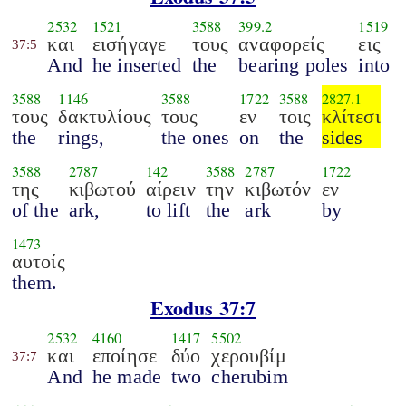
2532
1521
3588
399.2
1519
και
εισήγαγε
τους
αναφορείς
εις
37:5
And
he inserted
the
bearing poles
into
3588
1146
3588
1722
3588
2827.1
τους
δακτυλίους
τους
εν
τοις
κλίτεσι
the
rings,
the ones
on
the
sides
3588
2787
142
3588
2787
1722
της
κιβωτού
αίρειν
την
κιβωτόν
εν
of the
ark,
to lift
the
ark
by
1473
αυτοίς
them.
Exodus 37:7
2532
4160
1417
5502
και
εποίησε
δύο
χερουβίμ
37:7
And
he made
two
cherubim