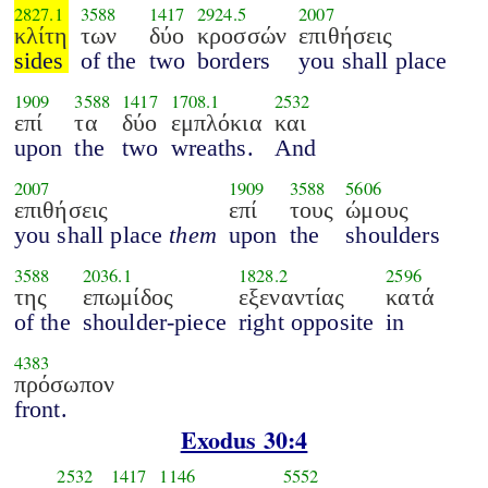
2827.1
3588
1417
2924.5
2007
κλίτη
των
δύο
κροσσών
επιθήσεις
sides
of the
two
borders
you shall place
1909
3588
1417
1708.1
2532
επί
τα
δύο
εμπλόκια
και
upon
the
two
wreaths.
And
2007
1909
3588
5606
επιθήσεις
επί
τους
ώμους
you shall place
them
upon
the
shoulders
3588
2036.1
1828.2
2596
της
επωμίδος
εξεναντίας
κατά
of the
shoulder-piece
right opposite
in
4383
πρόσωπον
front.
Exodus 30:4
2532
1417
1146
5552