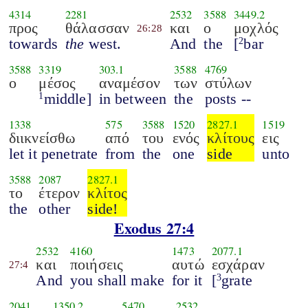
4314
2281
2532
3588
3449.2
προς
θάλασσαν
και
ο
μοχλός
26:28
towards
the
west.
And
the
[
bar
2
3588
3319
303.1
3588
4769
ο
μέσος
αναμέσον
των
στύλων
middle]
in between
the
posts --
1
1338
575
3588
1520
2827.1
1519
διικνείσθω
από
του
ενός
κλίτους
εις
let it penetrate
from
the
one
side
unto
3588
2087
2827.1
το
έτερον
κλίτος
the
other
side!
Exodus 27:4
2532
4160
1473
2077.1
και
ποιήσεις
αυτώ
εσχάραν
27:4
And
you shall make
for it
[
grate
3
2041
1350.2
5470
2532