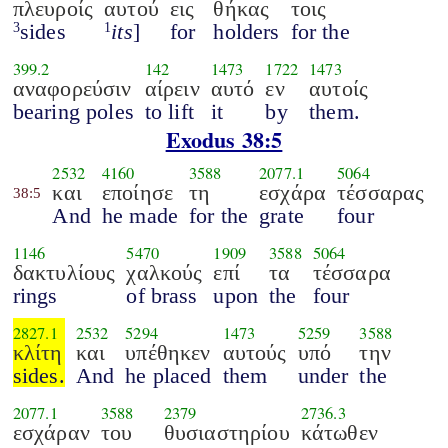
πλευροίς
αυτού
εις
θήκας
τοις
sides
its
]
for
holders
for the
3
1
399.2
142
1473
1722
1473
αναφορεύσιν
αίρειν
αυτό
εν
αυτοίς
bearing poles
to lift
it
by
them.
Exodus 38:5
2532
4160
3588
2077.1
5064
και
εποίησε
τη
εσχάρα
τέσσαρας
38:5
And
he made
for the
grate
four
1146
5470
1909
3588
5064
δακτυλίους
χαλκούς
επί
τα
τέσσαρα
rings
of brass
upon
the
four
2827.1
2532
5294
1473
5259
3588
κλίτη
και
υπέθηκεν
αυτούς
υπό
την
sides.
And
he placed
them
under
the
2077.1
3588
2379
2736.3
εσχάραν
του
θυσιαστηρίου
κάτωθεν