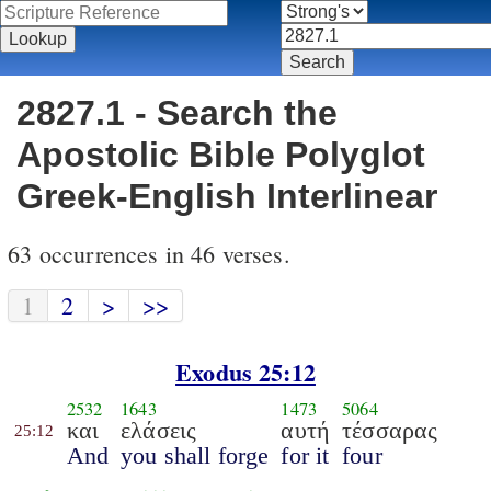
2827.1 - Search the
Apostolic Bible Polyglot
Greek-English Interlinear
63 occurrences in 46 verses.
1
2
>
>>
Exodus 25:12
2532
1643
1473
5064
και
ελάσεις
αυτή
τέσσαρας
25:12
And
you shall forge
for it
four