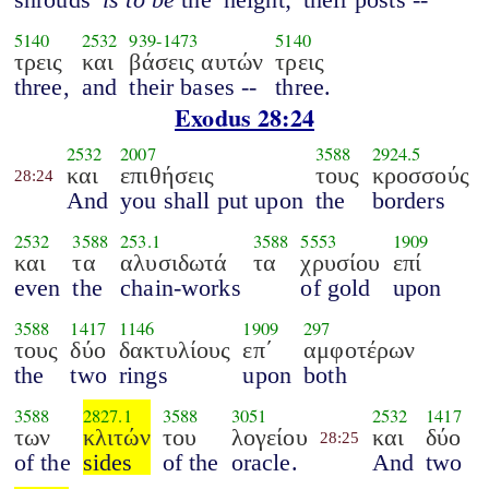
5140
2532
939
-
1473
5140
τρεις
και
βάσεις αυτών
τρεις
three,
and
their bases --
three.
Exodus 28:24
2532
2007
3588
2924.5
και
επιθήσεις
τους
κροσσούς
28:24
And
you shall put upon
the
borders
2532
3588
253.1
3588
5553
1909
και
τα
αλυσιδωτά
τα
χρυσίου
επί
even
the
chain-works
of gold
upon
3588
1417
1146
1909
297
τους
δύο
δακτυλίους
επ΄
αμφοτέρων
the
two
rings
upon
both
3588
2827.1
3588
3051
2532
1417
των
κλιτών
του
λογείου
και
δύο
28:25
of the
sides
of the
oracle.
And
two