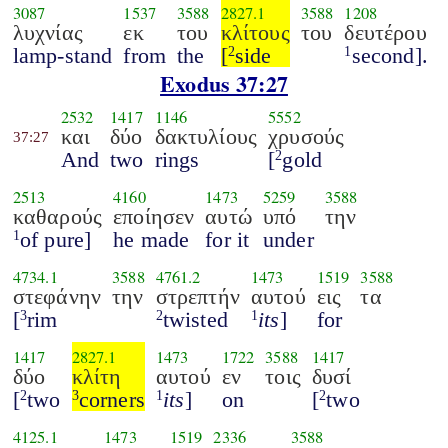
3087
1537
3588
2827.1
3588
1208
λυχνίας
εκ
του
κλίτους
του
δευτέρου
lamp-stand
from
the
[
side
second].
2
1
Exodus 37:27
2532
1417
1146
5552
και
δύο
δακτυλίους
χρυσούς
37:27
And
two
rings
[
gold
2
2513
4160
1473
5259
3588
καθαρούς
εποίησεν
αυτώ
υπό
την
of pure]
he made
for it
under
1
4734.1
3588
4761.2
1473
1519
3588
στεφάνην
την
στρεπτήν
αυτού
εις
τα
[
rim
twisted
its
]
for
3
2
1
1417
2827.1
1473
1722
3588
1417
δύο
κλίτη
αυτού
εν
τοις
δυσί
[
two
corners
its
]
on
[
two
2
3
1
2
4125.1
1473
1519
2336
3588