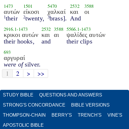
1473
1501
5470
2532
3588
αυτών
είκοσι
χαλκαί
και
οι
their
twenty,
brass].
And
1
2
3
2916.1
-
1473
2532
3588
5566.1
-
1473
κρικοι αυτών
και
αι
ψαλίδες αυτών
their hooks,
and
their clips
693
αργυραί
were of
silver.
1
2
>
>>
STUDY BIBLE
QUESTIONS AND ANSWERS
STRONG'S CONCORDANCE
BIBLE VERSIONS
THOMPSON-CHAIN
BERRY'S
TRENCH'S
VINE'S
APOSTOLIC BIBLE