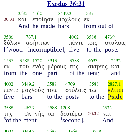
Exodus 36:31
2532
4160
3449.2
1537
και
εποίησε
μοχλούς
εκ
36:31
And
he made
bars
from out of
3586
767.1
4002
3588
4769
ξύλων
ασήπτων
πέντε
τοις
στύλοις
[
wood
incorruptible];
five
to the
posts
2
1
1537
3588
1520
3313
3588
4633
2532
εκ
του
ενός
μέρους
της
σκηνής
και
from
the
one
part
of the
tent;
and
4002
3449.2
3588
4769
3588
2827.1
πέντε
μοχλούς
τοις
στύλοις
τω
κλίτει
five
bars
to the
posts
to the
[
side
2
3588
4633
3588
1208
2532
της
σκηνής
τω
δευτέρω
και
36:32
of the
tent
second].
And
3
4
1
4002
3449.2
3588
4769
3588