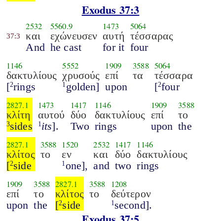
Exodus 37:3
2532
5560.9
1473
5064
και
εχώνευσεν
αυτή
τέσσαρας
37:3
And
he cast
for it
four
1146
5552
1909
3588
5064
δακτυλίους
χρυσούς
επί
τα
τέσσαρα
[
rings
golden]
upon
[
four
2
1
2
2827.1
1473
1417
1146
1909
3588
κλίτη
αυτού
δύο
δακτυλίους
επί
το
sides
its
].
Two
rings
upon
the
3
1
2827.1
3588
1520
2532
1417
1146
κλίτος
το
εν
και
δύο
δακτυλίους
[
side
one],
and
two
rings
2
1
1909
3588
2827.1
3588
1208
επί
το
κλίτος
το
δεύτερον
upon
the
[
side
second].
2
1
Exodus 37:5