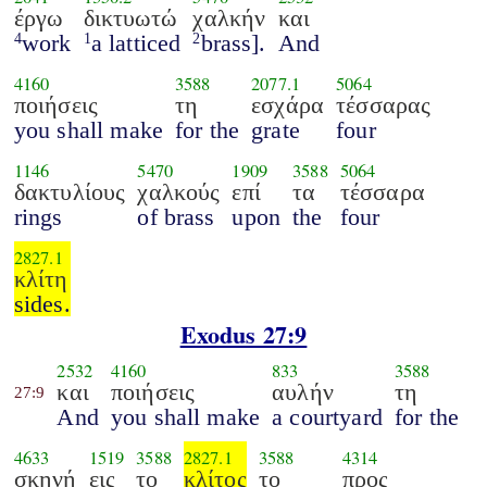
έργω
δικτυωτώ
χαλκήν
και
work
a latticed
brass].
And
4
1
2
4160
3588
2077.1
5064
ποιήσεις
τη
εσχάρα
τέσσαρας
you shall make
for the
grate
four
1146
5470
1909
3588
5064
δακτυλίους
χαλκούς
επί
τα
τέσσαρα
rings
of brass
upon
the
four
2827.1
κλίτη
sides.
Exodus 27:9
2532
4160
833
3588
και
ποιήσεις
αυλήν
τη
27:9
And
you shall make
a courtyard
for the
4633
1519
3588
2827.1
3588
4314
σκηνή
εις
το
κλίτος
το
προς