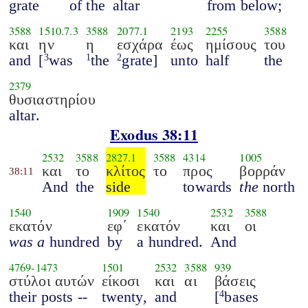
grate
of the
altar
from below;
3588
1510.7.3
3588
2077.1
2193
2255
3588
και
ην
η
εσχάρα
έως
ημίσους
του
and
[
was
the
grate]
unto
half
the
3
1
2
2379
θυσιαστηρίου
altar.
Exodus 38:11
2532
3588
2827.1
3588
4314
1005
και
το
κλίτος
το
προς
βορράν
38:11
And
the
side
towards
the
north
1540
1909
1540
2532
3588
εκατόν
εφ΄
εκατόν
και
οι
was a
hundred
by
a hundred.
And
4769
-
1473
1501
2532
3588
939
στύλοι αυτών
είκοσι
και
αι
βάσεις
their posts --
twenty,
and
[
bases
4