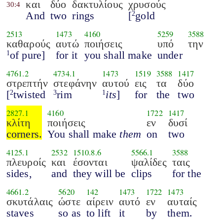
και
δύο
δακτυλίους
χρυσούς
30:4
And
two
rings
[
gold
2
2513
1473
4160
5259
3588
καθαρούς
αυτώ
ποιήσεις
υπό
την
of pure]
for it
you shall make
under
1
4761.2
4734.1
1473
1519
3588
1417
στρεπτήν
στεφάνην
αυτού
εις
τα
δύο
[
twisted
rim
its
]
for
the
two
2
3
1
2827.1
4160
1722
1417
κλίτη
ποιήσεις
εν
δυσί
corners.
You shall make
them
on
two
4125.1
2532
1510.8.6
5566.1
3588
πλευροίς
και
έσονται
ψαλίδες
ταις
sides,
and
they will be
clips
for the
4661.2
5620
142
1473
1722
1473
σκυτάλαις
ώστε
αίρειν
αυτό
εν
αυταίς
staves
so as
to lift
it
by
them.