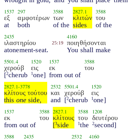
1537
297
3588
2827.1
3588
εξ
αμφοτέρων
των
κλιτών
του
at
both
of the
sides
of the
2435
4160
ιλαστηρίου
ποιηθήσονται
25:19
atonement-seat.
You shall make
5501.4
1520
1537
3588
χερούβ
εις
εκ
του
[
cherub
one]
from out of
2
1
2827.1
-
3778
2532
5501.4
1520
κλίτους τούτου
και
χερούβ
εις
this
one
side,
and
[
cherub
one]
2
1
1537
3588
2827.1
3588
1208
εκ
του
κλίτους
του
δευτέρου
from out of
[
side
the
second]
3
1
2
3588
2435
2532
4160