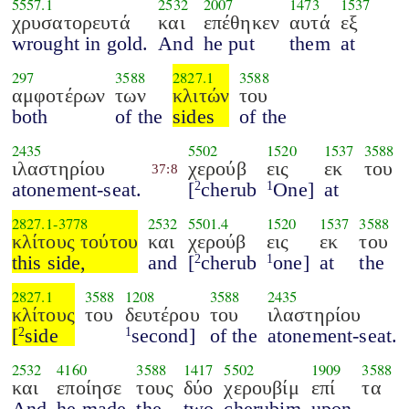
5557.1
2532
2007
1473
1537
χρυσατορευτά
και
επέθηκεν
αυτά
εξ
wrought in gold.
And
he put
them
at
297
3588
2827.1
3588
αμφοτέρων
των
κλιτών
του
both
of the
sides
of the
2435
5502
1520
1537
3588
ιλαστηρίου
χερούβ
εις
εκ
του
37:8
atonement-seat.
[
cherub
One]
at
2
1
2827.1
-
3778
2532
5501.4
1520
1537
3588
κλίτους τούτου
και
χερούβ
εις
εκ
του
this side,
and
[
cherub
one]
at
the
2
1
2827.1
3588
1208
3588
2435
κλίτους
του
δευτέρου
του
ιλαστηρίου
[
side
second]
of the
atonement-seat.
2
1
2532
4160
3588
1417
5502
1909
3588
και
εποίησε
τους
δύο
χερουβίμ
επί
τα
And
he made
the
two
cherubim
upon