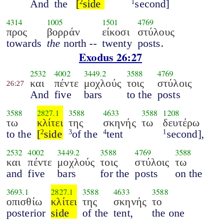
And
the
[
side
second]
2
1
4314
1005
1501
4769
προς
βορράν
είκοσι
στύλους
towards
the
north --
twenty
posts.
Exodus 26:27
2532
4002
3449.2
3588
4769
και
πέντε
μοχλούς
τοις
στύλοις
26:27
And
five
bars
to the
posts
3588
2827.1
3588
4633
3588
1208
τω
κλίτει
της
σκηνής
τω
δευτέρω
to the
[
side
of the
tent
second],
2
3
4
1
2532
4002
3449.2
3588
4769
3588
και
πέντε
μοχλούς
τοις
στύλοις
τω
and
five
bars
for the
posts
on the
3693.1
2827.1
3588
4633
3588
οπισθίω
κλίτει
της
σκηνής
το
posterior
side
of the
tent,
the one