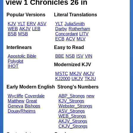
view 1 Chronicles 26 in
Popular Versions
Literal Translations
KJV
YLT
ERV
ASV
YLT
JuliaSmith
WEB
AKJV
LEB
Darby
Rotherham
BSB
MSB
Concordant
LITV
ECB
ACV
MLV
Interlinears
Easy to Read
Apostolic Bible
BBE
NSB
ISV
VIN
Polyglot
Modernized KJV
IHOT
MSTC
MKJV
AKJV
KJ2000
UKJV
TKJU
Early Modern English
Strong's Numbers
Wycliffe
Coverdale
ABP_Strongs
new
Matthew
Great
KJV_Strongs
Geneva
Bishops
Webster_Strongs
DouayRheims
ASV_Strongs
WEB_Strongs
AKJV_Strongs
CKJV_Strongs