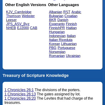
Other English Versions
Other Languages
KJV_Cambridge
Albanian
RST
Arabic
Thomson
Webster
Bulgarian
Croatian
Leeser
BKR
Danish
JPS_ASV_Byz
Esperanto
Finnish
NHEB
EJ2000
CAB
FinnishPR
Haitian
Hungarian
Indonesian
Italian
Italian Riveduta
Korean
Lithuanian
PBG
Portuguese
Norwegian
Romanian
Ukrainian
Treasury of Scripture Knowledge
1 Chronicles 26:1
The divisions of the porters.
1 Chronicles 26:13
The gates assigned by lot.
1 Chronicles 26:20
The Levites that had charge of the
treasures.