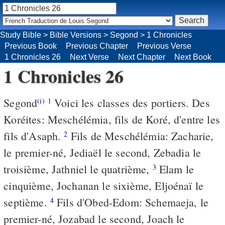
Study Bible
>
Bible Versions
>
Segond
>
1 Chronicles
Previous Book
Previous Chapter
Previous Verse
1 Chronicles 26
Next Verse
Next Chapter
Next Book
1 Chronicles 26
Segond
Voici les classes des portiers. Des
(i)
1
Koréites: Meschélémia, fils de Koré, d'entre les
fils d'Asaph.
Fils de Meschélémia: Zacharie,
2
le premier-né, Jediaël le second, Zebadia le
troisième, Jathniel le quatrième,
Elam le
3
cinquième, Jochanan le sixième, Eljoénaï le
septième.
Fils d'Obed-Edom: Schemaeja, le
4
premier-né, Jozabad le second, Joach le