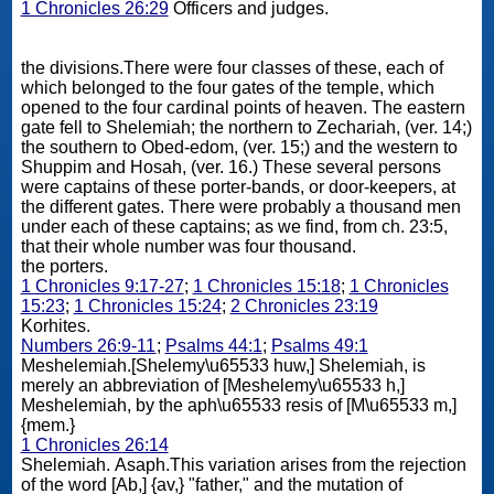
1 Chronicles 26:29
Officers and judges.
the divisions.There were four classes of these, each of
which belonged to the four gates of the temple, which
opened to the four cardinal points of heaven. The eastern
gate fell to Shelemiah; the northern to Zechariah, (ver. 14;)
the southern to Obed-edom, (ver. 15;) and the western to
Shuppim and Hosah, (ver. 16.) These several persons
were captains of these porter-bands, or door-keepers, at
the different gates. There were probably a thousand men
under each of these captains; as we find, from ch. 23:5,
that their whole number was four thousand.
the porters.
1 Chronicles 9:17-27
;
1 Chronicles 15:18
;
1 Chronicles
15:23
;
1 Chronicles 15:24
;
2 Chronicles 23:19
Korhites.
Numbers 26:9-11
;
Psalms 44:1
;
Psalms 49:1
Meshelemiah.[Shelemy\u65533 huw,] Shelemiah, is
merely an abbreviation of [Meshelemy\u65533 h,]
Meshelemiah, by the aph\u65533 resis of [M\u65533 m,]
{mem.}
1 Chronicles 26:14
Shelemiah. Asaph.This variation arises from the rejection
of the word [Ab,] {av,} "father," and the mutation of