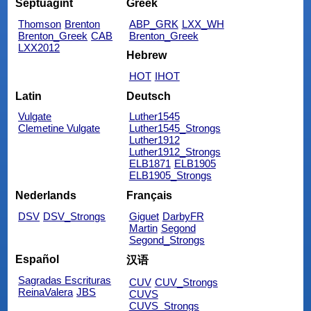
Septuagint
Greek
Thomson
Brenton
ABP_GRK
LXX_WH
Brenton_Greek
CAB
Brenton_Greek
LXX2012
Hebrew
HOT
IHOT
Latin
Deutsch
Vulgate
Luther1545
Clemetine Vulgate
Luther1545_Strongs
Luther1912
Luther1912_Strongs
ELB1871
ELB1905
ELB1905_Strongs
Nederlands
Français
DSV
DSV_Strongs
Giguet
DarbyFR
Martin
Segond
Segond_Strongs
Español
汉语
Sagradas Escrituras
CUV
CUV_Strongs
ReinaValera
JBS
CUVS
CUVS_Strongs