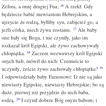
Zefora, a imię drugiej Fua;
A rzekł: Gdy
16
będziecie babić niewiastom Hebrejskim, a
ujrzycie że rodzą, byłliby syn, zabijcież go, a
jeźli córka, niech żywa zostanie.
Ale baby
17
one bały się Boga, i nie czyniły, jako im
rozkazał król Egipski, ale żywo zachowywały
chłopiątka.
Zaczem wezwawszy król Egipski
18
onych bab, mówił do nich: Czemuście to
uczyniły, żeście żywo zachowały chłopiątka?
19
I odpowiedziały baby Faraonowi: Iż nie są jako
niewiasty Egipskie, niewiasty Hebrejskie; bo są
duże, pierwej niż przyjdzie do nich baba,
rodzą.
I czynił dobrze Bóg onym babom; i
20