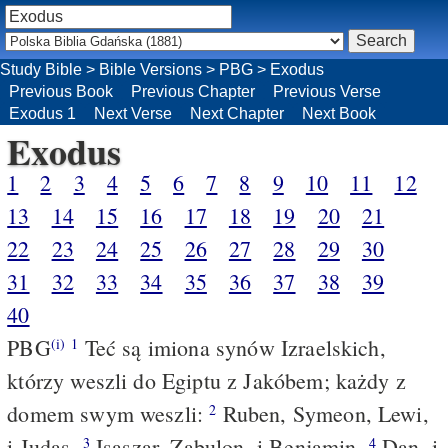
Study Bible
>
Bible Versions
>
PBG
>
Exodus
Previous Book
Previous Chapter
Previous Verse
Exodus 1
Next Verse
Next Chapter
Next Book
Exodus
1
2
3
4
5
6
7
8
9
10
11
12
13
14
15
16
17
18
19
20
21
22
23
24
25
26
27
28
29
30
31
32
33
34
35
36
37
38
39
40
PBG
Teć są imiona synów Izraelskich,
(i)
1
którzy weszli do Egiptu z Jakóbem; każdy z
domem swym weszli:
Ruben, Symeon, Lewi,
2
i Judas.
Isaszar, Zabulon, i Benjamin.
Dan, i
3
4