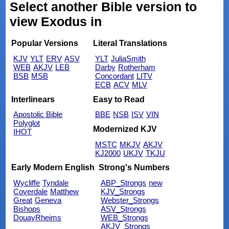
Select another Bible version to
view Exodus in
Popular Versions
Literal Translations
KJV
YLT
ERV
ASV
YLT
JuliaSmith
WEB
AKJV
LEB
Darby
Rotherham
BSB
MSB
Concordant
LITV
ECB
ACV
MLV
Interlinears
Easy to Read
Apostolic Bible
BBE
NSB
ISV
VIN
Polyglot
Modernized KJV
IHOT
MSTC
MKJV
AKJV
KJ2000
UKJV
TKJU
Early Modern English
Strong's Numbers
Wycliffe
Tyndale
ABP_Strongs
new
Coverdale
Matthew
KJV_Strongs
Great
Geneva
Webster_Strongs
Bishops
ASV_Strongs
DouayRheims
WEB_Strongs
AKJV_Strongs