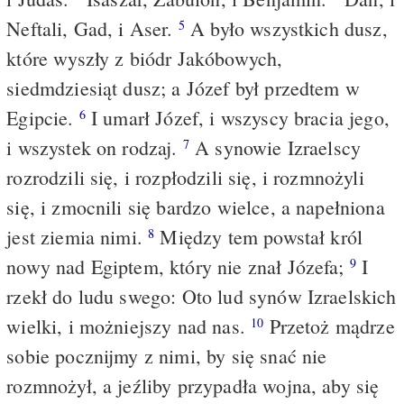
Neftali, Gad, i Aser.
A było wszystkich dusz,
5
które wyszły z biódr Jakóbowych,
siedmdziesiąt dusz; a Józef był przedtem w
Egipcie.
I umarł Józef, i wszyscy bracia jego,
6
i wszystek on rodzaj.
A synowie Izraelscy
7
rozrodzili się, i rozpłodzili się, i rozmnożyli
się, i zmocnili się bardzo wielce, a napełniona
jest ziemia nimi.
Między tem powstał król
8
nowy nad Egiptem, który nie znał Józefa;
I
9
rzekł do ludu swego: Oto lud synów Izraelskich
wielki, i możniejszy nad nas.
Przetoż mądrze
10
sobie pocznijmy z nimi, by się snać nie
rozmnożył, a jeźliby przypadła wojna, aby się