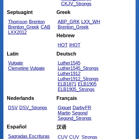
CKJV_Strongs
Septuagint
Greek
Thomson
Brenton
ABP_GRK
LXX_WH
Brenton_Greek
CAB
Brenton_Greek
LXX2012
Hebrew
HOT
IHOT
Latin
Deutsch
Vulgate
Luther1545
Clemetine Vulgate
Luther1545_Strongs
Luther1912
Luther1912_Strongs
ELB1871
ELB1905
ELB1905_Strongs
Nederlands
Français
DSV
DSV_Strongs
Giguet
DarbyFR
Martin
Segond
Segond_Strongs
Español
汉语
Sagradas Escrituras
CUV
CUV_Strongs