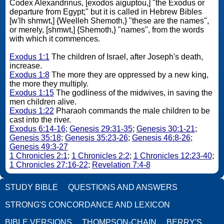
Codex Alexandrinus, [exodos aiguptou,] "the Exodus or
departure from Egypt;" but it is called in Hebrew Bibles
[w'lh shmwt,] {Weelleh Shemoth,} "these are the names",
or merely, [shmwt,] {Shemoth,} "names", from the words
with which it commences.
Exodus 1:1
The children of Israel, after Joseph's death,
increase.
Exodus 1:8
The more they are oppressed by a new king,
the more they multiply.
Exodus 1:15
The godliness of the midwives, in saving the
men children alive.
Exodus 1:22
Pharaoh commands the male children to be
cast into the river.
Exodus 6:14-16
;
Genesis 29:31-35
;
Genesis 30:1-21
;
Genesis 35:18
;
Genesis 35:23-26
;
Genesis 46:8-26
;
Genesis 49:3-27
1 Chronicles 2:1
;
1 Chronicles 2:2
;
1 Chronicles 12:23-40
;
1 Chronicles 27:16-22
;
Revelation 7:4-8
STUDY BIBLE
QUESTIONS AND ANSWERS
STRONG'S CONCORDANCE AND LEXICON
BIBLE VERSIONS
THOMPSON-CHAIN
BERRY'S