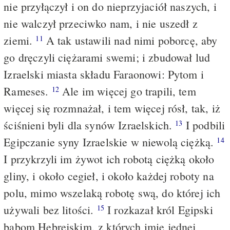
nie przyłączył i on do nieprzyjaciół naszych, i
nie walczył przeciwko nam, i nie uszedł z
ziemi.
A tak ustawili nad nimi poborcę, aby
11
go dręczyli ciężarami swemi; i zbudował lud
Izraelski miasta składu Faraonowi: Pytom i
Rameses.
Ale im więcej go trapili, tem
12
więcej się rozmnażał, i tem więcej rósł, tak, iż
ściśnieni byli dla synów Izraelskich.
I podbili
13
Egipczanie syny Izraelskie w niewolą ciężką.
14
I przykrzyli im żywot ich robotą ciężką około
gliny, i około cegieł, i około każdej roboty na
polu, mimo wszelaką robotę swą, do której ich
używali bez litości.
I rozkazał król Egipski
15
babom Hebrejskim, z których imię jednej