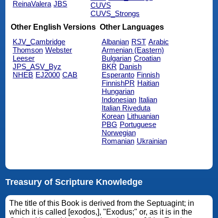
ReinaValera
JBS
CUVS
CUVS_Strongs
Other English Versions
Other Languages
KJV_Cambridge
Albanian
RST
Arabic
Thomson
Webster
Armenian (Eastern)
Leeser
Bulgarian
Croatian
JPS_ASV_Byz
BKR
Danish
NHEB
EJ2000
CAB
Esperanto
Finnish
FinnishPR
Haitian
Hungarian
Indonesian
Italian
Italian Riveduta
Korean
Lithuanian
PBG
Portuguese
Norwegian
Romanian
Ukrainian
Treasury of Scripture Knowledge
The title of this Book is derived from the Septuagint; in
which it is called [exodos,], "Exodus;" or, as it is in the