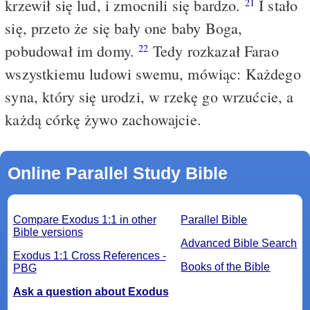
krzewił się lud, i zmocnili się bardzo.
I stało
21
się, przeto że się bały one baby Boga,
pobudował im domy.
Tedy rozkazał Farao
22
wszystkiemu ludowi swemu, mówiąc: Każdego
syna, który się urodzi, w rzekę go wrzućcie, a
każdą córkę żywo zachowajcie.
Online Parallel Study Bible
Compare Exodus 1:1 in other
Parallel Bible
Bible versions
Advanced Bible Search
Exodus 1:1 Cross References -
Books of the Bible
PBG
Ask a question about Exodus