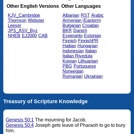
Other English Versions
Other Languages
KJV_Cambridge
Albanian
RST
Arabic
Thomson
Webster
Armenian (Eastern)
Leeser
Bulgarian
Croatian
JPS_ASV_Byz
BKR
Danish
NHEB
EJ2000
CAB
Esperanto
Estonian
Finnish
FinnishPR
Haitian
Hungarian
Indonesian
Italian
Italian Riveduta
Korean
Lithuanian
PBG
Portuguese
Norwegian
Romanian
Ukrainian
Treasury of Scripture Knowledge
Genesis 50:1
The mourning for Jacob.
Genesis 50:4
Joseph gets leave of Pharaoh to go to bury
him.