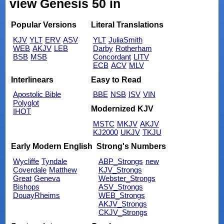
view Genesis 50 in
Popular Versions
Literal Translations
KJV
YLT
ERV
ASV
YLT
JuliaSmith
WEB
AKJV
LEB
Darby
Rotherham
BSB
MSB
Concordant
LITV
ECB
ACV
MLV
Interlinears
Easy to Read
Apostolic Bible
BBE
NSB
ISV
VIN
Polyglot
Modernized KJV
IHOT
MSTC
MKJV
AKJV
KJ2000
UKJV
TKJU
Early Modern English
Strong's Numbers
Wycliffe
Tyndale
ABP_Strongs
new
Coverdale
Matthew
KJV_Strongs
Great
Geneva
Webster_Strongs
Bishops
ASV_Strongs
DouayRheims
WEB_Strongs
AKJV_Strongs
CKJV_Strongs