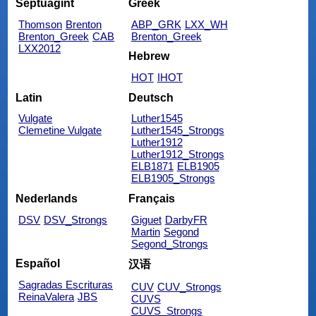
Septuagint
Greek
Thomson
Brenton
ABP_GRK
LXX_WH
Brenton_Greek
CAB
Brenton_Greek
LXX2012
Hebrew
HOT
IHOT
Latin
Deutsch
Vulgate
Luther1545
Clemetine Vulgate
Luther1545_Strongs
Luther1912
Luther1912_Strongs
ELB1871
ELB1905
ELB1905_Strongs
Nederlands
Français
DSV
DSV_Strongs
Giguet
DarbyFR
Martin
Segond
Segond_Strongs
Español
汉语
Sagradas Escrituras
CUV
CUV_Strongs
ReinaValera
JBS
CUVS
CUVS_Strongs