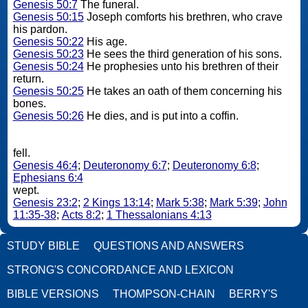
Genesis 50:7
The funeral.
Genesis 50:15
Joseph comforts his brethren, who crave
his pardon.
Genesis 50:22
His age.
Genesis 50:23
He sees the third generation of his sons.
Genesis 50:24
He prophesies unto his brethren of their
return.
Genesis 50:25
He takes an oath of them concerning his
bones.
Genesis 50:26
He dies, and is put into a coffin.
fell.
Genesis 46:4
;
Deuteronomy 6:7
;
Deuteronomy 6:8
;
Ephesians 6:4
wept.
Genesis 23:2
;
2 Kings 13:14
;
Mark 5:38
;
Mark 5:39
;
John
11:35-38
;
Acts 8:2
;
1 Thessalonians 4:13
STUDY BIBLE
QUESTIONS AND ANSWERS
STRONG'S CONCORDANCE AND LEXICON
BIBLE VERSIONS
THOMPSON-CHAIN
BERRY'S