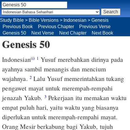
Study Bible
>
Bible Versions
>
Indonesian
>
Genesis
Previous Book
Previous Chapter
Previous Verse
Genesis 50
Next Verse
Next Chapter
Next Book
Genesis 50
Indonesian
Yusuf merebahkan dirinya pada
(i)
1
ayahnya sambil menangis dan mencium
wajahnya.
Lalu Yusuf memerintahkan tukang
2
pengawet mayat untuk merempah-rempahi
jenazah Yakub.
Pekerjaan itu memakan waktu
3
empat puluh hari, yaitu waktu yang biasanya
diperlukan untuk merempah-rempahi mayat.
Orang Mesir berkabung bagi Yakub, tujuh