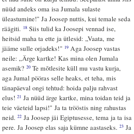
nüüd andeks oma isa Jumala sulaste
üleastumine!" Ja Joosep nuttis, kui temale seda
räägiti.
Siis tulid ka Joosepi vennad ise,
18
heitsid maha ta ette ja ütlesid: „Vaata, me
jääme sulle orjadeks!"
Aga Joosep vastas
19
neile: „Ärge kartke! Kas mina olen Jumala
asemik?
Te mõtlesite küll mu vastu kurja,
20
aga Jumal pööras selle heaks, et teha, mis
tänapäeval ongi tehtud: hoida palju rahvast
elus!
Ja nüüd ärge kartke, mina toidan teid ja
21
teie väeteid lapsi!" Ja ta trööstis ning rahustas
neid.
Ja Joosep jäi Egiptusesse, tema ja ta isa
22
pere. Ja Joosep elas saja kümne aastaseks.
Ja
23