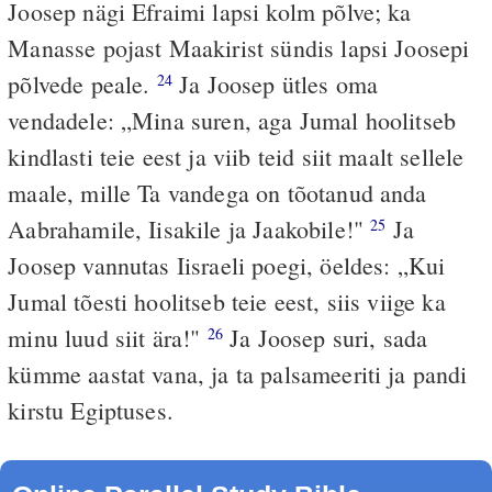
Joosep nägi Efraimi lapsi kolm põlve; ka
Manasse pojast Maakirist sündis lapsi Joosepi
põlvede peale.
Ja Joosep ütles oma
24
vendadele: „Mina suren, aga Jumal hoolitseb
kindlasti teie eest ja viib teid siit maalt sellele
maale, mille Ta vandega on tõotanud anda
Aabrahamile, Iisakile ja Jaakobile!"
Ja
25
Joosep vannutas Iisraeli poegi, öeldes: „Kui
Jumal tõesti hoolitseb teie eest, siis viige ka
minu luud siit ära!"
Ja Joosep suri, sada
26
kümme aastat vana, ja ta palsameeriti ja pandi
kirstu Egiptuses.