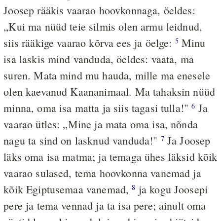
Joosep rääkis vaarao hoovkonnaga, öeldes:
„Kui ma nüüd teie silmis olen armu leidnud,
siis rääkige vaarao kõrva ees ja öelge:
Minu
5
isa laskis mind vanduda, öeldes: vaata, ma
suren. Mata mind mu hauda, mille ma enesele
olen kaevanud Kaananimaal. Ma tahaksin nüüd
minna, oma isa matta ja siis tagasi tulla!"
Ja
6
vaarao ütles: „Mine ja mata oma isa, nõnda
nagu ta sind on lasknud vanduda!"
Ja Joosep
7
läks oma isa matma; ja temaga ühes läksid kõik
vaarao sulased, tema hoovkonna vanemad ja
kõik Egiptusemaa vanemad,
ja kogu Joosepi
8
pere ja tema vennad ja ta isa pere; ainult oma