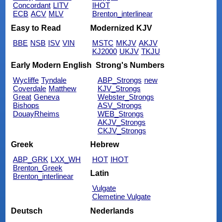
Concordant
LITV
IHOT
ECB
ACV
MLV
Brenton_interlinear
Easy to Read
Modernized KJV
BBE
NSB
ISV
VIN
MSTC
MKJV
AKJV
KJ2000
UKJV
TKJU
Early Modern English
Strong's Numbers
Wycliffe
Tyndale
ABP_Strongs
new
Coverdale
Matthew
KJV_Strongs
Great
Geneva
Webster_Strongs
Bishops
ASV_Strongs
DouayRheims
WEB_Strongs
AKJV_Strongs
CKJV_Strongs
Greek
Hebrew
ABP_GRK
LXX_WH
HOT
IHOT
Brenton_Greek
Latin
Brenton_interlinear
Vulgate
Clemetine Vulgate
Deutsch
Nederlands