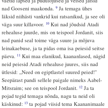
väetid lapsed ja pudulojused ja veised jätsid
nad Gooseni maakonda.
Ja temaga ühes
9
läksid niihästi vankrid kui ratsanikud, ja see oli
väga suur killavoor.
Kui nad jõudsid Atadi
10
rehealuse juurde, mis on teispool Jordanit, siis
nad panid seal toime väga suure ja mõjuva
leinakaebuse, ja ta pidas oma isa peiesid seitse
päeva.
Kui maa elanikud, kaananlased, nägid
11
neid peiesid Atadi rehealuse juures, siis nad
ütlesid: „Need on egiptlastel suured peied!"
Seepärast pandi sellele paigale nimeks Aabel-
Mitsraim; see on teispool Jordanit.
Ja ta
12
pojad tegid temaga nõnda, nagu ta neid oli
käskinud:
ta pojad viisid tema Kaananimaale
13