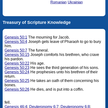
Romanian
Ukrainian
Treasury of Scripture Knowledge
Genesis 50:1
The mourning for Jacob.
Genesis 50:4
Joseph gets leave of Pharaoh to go to bury
him.
Genesis 50:7
The funeral.
Genesis 50:15
Joseph comforts his brethren, who crave
his pardon.
Genesis 50:22
His age.
Genesis 50:23
He sees the third generation of his sons.
Genesis 50:24
He prophesies unto his brethren of their
return.
Genesis 50:25
He takes an oath of them concerning his
bones.
Genesis 50:26
He dies, and is put into a coffin.
fell.
Genesis 46:4
;
Deuteronomy 6:7
;
Deuteronomy 6:8
;