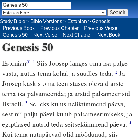
Study Bible
>
Bible Versions
>
Estonian
>
Genesis
Previous Book
Previous Chapter
Previous Verse
Genesis 50
Next Verse
Next Chapter
Next Book
Genesis 50
Estonian
Siis Joosep langes oma isa palge
(i)
1
vastu, nuttis tema kohal ja suudles teda.
Ja
2
Joosep käskis oma teenistuses olevaid arste
tema isa palsameerida; ja arstid palsameerisid
Iisraeli.
Selleks kulus nelikümmend päeva,
3
sest nii palju päevi kulub palsameerimiseks; ja
egiptlased nutsid teda seitsekümmend päeva.
4
Kui tema nutupäevad olid möödunud, siis