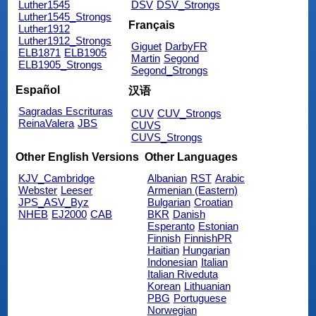
Luther1545
DSV
DSV_Strongs
Luther1545_Strongs
Français
Luther1912
Luther1912_Strongs
Giguet
DarbyFR
ELB1871
ELB1905
Martin
Segond
ELB1905_Strongs
Segond_Strongs
Español
汉语
Sagradas Escrituras
CUV
CUV_Strongs
ReinaValera
JBS
CUVS
CUVS_Strongs
Other English Versions
Other Languages
KJV_Cambridge
Albanian
RST
Arabic
Webster
Leeser
Armenian (Eastern)
JPS_ASV_Byz
Bulgarian
Croatian
NHEB
EJ2000
CAB
BKR
Danish
Esperanto
Estonian
Finnish
FinnishPR
Haitian
Hungarian
Indonesian
Italian
Italian Riveduta
Korean
Lithuanian
PBG
Portuguese
Norwegian