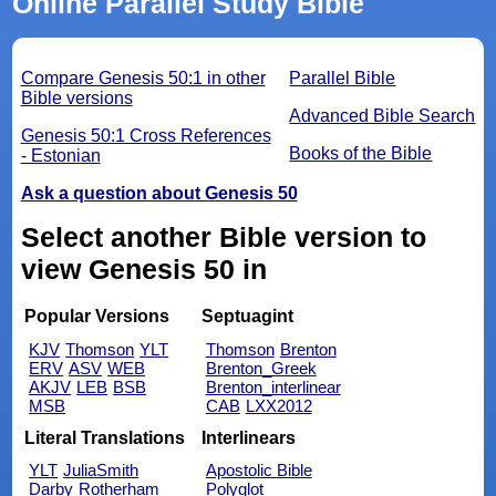
Online Parallel Study Bible
Compare Genesis 50:1 in other
Parallel Bible
Bible versions
Advanced Bible Search
Genesis 50:1 Cross References
Books of the Bible
- Estonian
Ask a question about Genesis 50
Select another Bible version to
view Genesis 50 in
Popular Versions
Septuagint
KJV
Thomson
YLT
Thomson
Brenton
ERV
ASV
WEB
Brenton_Greek
AKJV
LEB
BSB
Brenton_interlinear
MSB
CAB
LXX2012
Literal Translations
Interlinears
YLT
JuliaSmith
Apostolic Bible
Darby
Rotherham
Polyglot