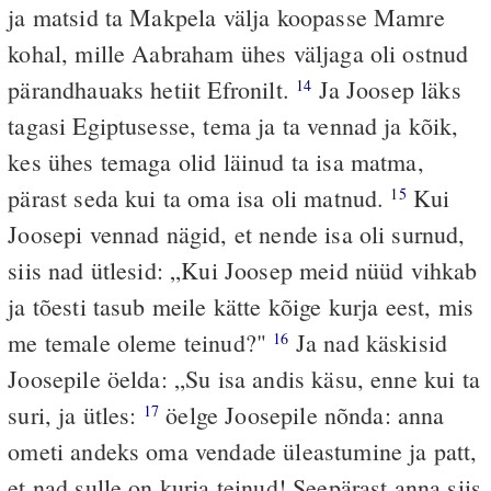
ja matsid ta Makpela välja koopasse Mamre
kohal, mille Aabraham ühes väljaga oli ostnud
pärandhauaks hetiit Efronilt.
Ja Joosep läks
14
tagasi Egiptusesse, tema ja ta vennad ja kõik,
kes ühes temaga olid läinud ta isa matma,
pärast seda kui ta oma isa oli matnud.
Kui
15
Joosepi vennad nägid, et nende isa oli surnud,
siis nad ütlesid: „Kui Joosep meid nüüd vihkab
ja tõesti tasub meile kätte kõige kurja eest, mis
me temale oleme teinud?"
Ja nad käskisid
16
Joosepile öelda: „Su isa andis käsu, enne kui ta
suri, ja ütles:
öelge Joosepile nõnda: anna
17
ometi andeks oma vendade üleastumine ja patt,
et nad sulle on kurja teinud! Seepärast anna siis