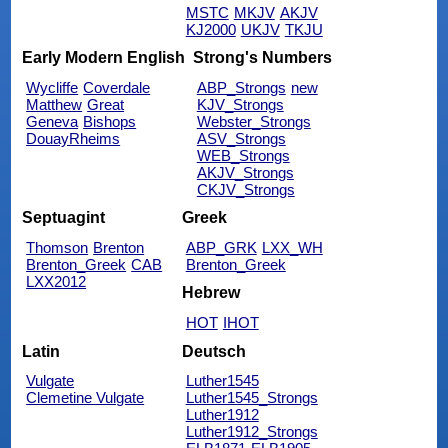
MSTC
MKJV
AKJV
KJ2000
UKJV
TKJU
Early Modern English
Strong's Numbers
Wycliffe
Coverdale
ABP_Strongs
new
Matthew
Great
KJV_Strongs
Geneva
Bishops
Webster_Strongs
DouayRheims
ASV_Strongs
WEB_Strongs
AKJV_Strongs
CKJV_Strongs
Septuagint
Greek
Thomson
Brenton
ABP_GRK
LXX_WH
Brenton_Greek
CAB
Brenton_Greek
LXX2012
Hebrew
HOT
IHOT
Latin
Deutsch
Vulgate
Luther1545
Clemetine Vulgate
Luther1545_Strongs
Luther1912
Luther1912_Strongs