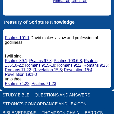
Romanian
Ukrainian
Treasury of Scripture Knowledge
Psalms 101:1
David makes a vow and profession of
godliness.
I will sing.
Psalms 89:1
;
Psalms 97:8
;
Psalms 103:6-8
;
Psalms
136:10-22
;
Romans 9:15-18
;
Romans 9:22
;
Romans 9:23
;
Romans 11:22
;
Revelation 15:3
;
Revelation 15:4
Revelation 19:1-3
unto thee.
Psalms 71:22
;
Psalms 71:23
STUDY BIBLE
QUESTIONS AND ANSWERS
STRONG'S CONCORDANCE AND LEXICON
BIBLE VERSIONS
THOMPSON-CHAIN
BERRY'S