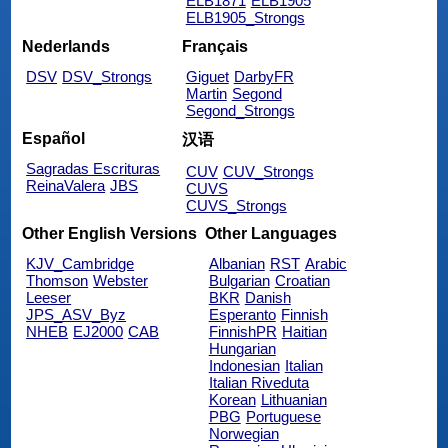
ELB1871
ELB1905
ELB1905_Strongs
Nederlands
Français
DSV
DSV_Strongs
Giguet
DarbyFR
Martin
Segond
Segond_Strongs
Español
汉语
Sagradas Escrituras
CUV
CUV_Strongs
ReinaValera
JBS
CUVS
CUVS_Strongs
Other English Versions
Other Languages
KJV_Cambridge
Albanian
RST
Arabic
Thomson
Webster
Bulgarian
Croatian
Leeser
BKR
Danish
JPS_ASV_Byz
Esperanto
Finnish
NHEB
EJ2000
CAB
FinnishPR
Haitian
Hungarian
Indonesian
Italian
Italian Riveduta
Korean
Lithuanian
PBG
Portuguese
Norwegian