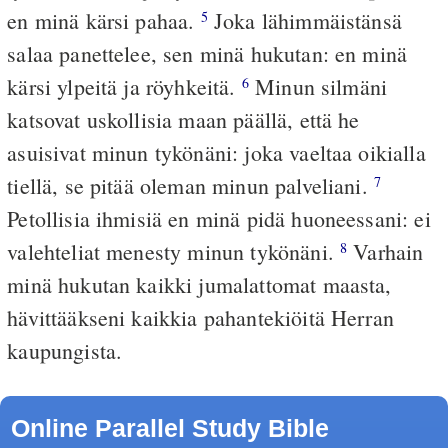
en minä kärsi pahaa.
Joka lähimmäistänsä
5
salaa panettelee, sen minä hukutan: en minä
kärsi ylpeitä ja röyhkeitä.
Minun silmäni
6
katsovat uskollisia maan päällä, että he
asuisivat minun tykönäni: joka vaeltaa oikialla
tiellä, se pitää oleman minun palveliani.
7
Petollisia ihmisiä en minä pidä huoneessani: ei
valehteliat menesty minun tykönäni.
Varhain
8
minä hukutan kaikki jumalattomat maasta,
hävittääkseni kaikkia pahantekiöitä Herran
kaupungista.
Online Parallel Study Bible