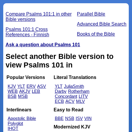
Compare Psalms 101:1 in other
Parallel Bible
Bible versions
Advanced Bible Search
Psalms 101:1 Cross
Books of the Bible
References - Finnish
Ask a question about Psalms 101
Select another Bible version to
view Psalms 101 in
Popular Versions
Literal Translations
KJV
YLT
ERV
ASV
YLT
JuliaSmith
WEB
AKJV
LEB
Darby
Rotherham
BSB
MSB
Concordant
LITV
ECB
ACV
MLV
Interlinears
Easy to Read
Apostolic Bible
BBE
NSB
ISV
VIN
Polyglot
Modernized KJV
IHOT