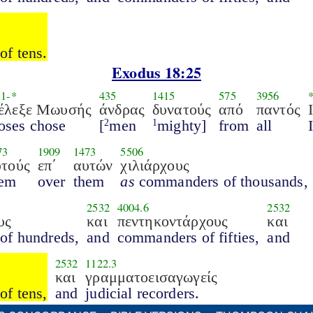
f tens.
Exodus 18:25
51
-*
435
1415
575
3956
έλεξε Μωυσής
άνδρας
δυνατούς
από
παντός
ses chose
[
men
mighty]
from
all
2
1
73
1909
1473
5506
υτούς
επ΄
αυτών
χιλιάρχους
hem
over
them
as
commanders of thousands,
2532
4004.6
2532
υς
και
πεντηκοντάρχους
και
of hundreds,
and
commanders of fifties,
and
2532
1122.3
και
γραμματοεισαγωγείς
f tens,
and
judicial recorders.