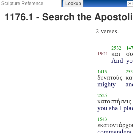
1176.1 - Search the Apostoli
2 verses.
2532
14
και
σ
18:21
And
yo
1415
253
δυνατούς
κα
mighty
an
2525
καταστήσεις
you shall pla
1543
εκατοντάρχο
commanders 