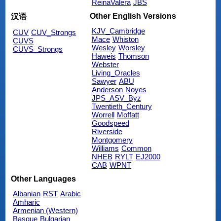
ReinaValera
JBS
Other English Versions
汉语
KJV_Cambridge
CUV
CUV_Strongs
Mace
Whiston
CUVS
Wesley
Worsley
CUVS_Strongs
Haweis
Thomson
Webster
Living_Oracles
Sawyer
ABU
Anderson
Noyes
JPS_ASV_Byz
Twentieth_Century
Worrell
Moffatt
Goodspeed
Riverside
Montgomery
Williams
Common
NHEB
RYLT
EJ2000
CAB
WPNT
Other Languages
Albanian
RST
Arabic
Amharic
Armenian (Western)
Basque
Bulgarian