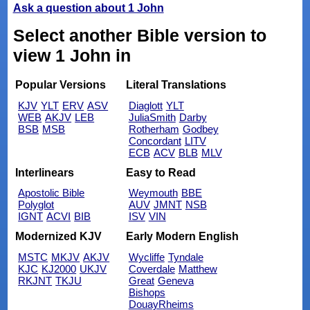
Ask a question about 1 John
Select another Bible version to
view 1 John in
Popular Versions
Literal Translations
KJV
YLT
ERV
ASV
Diaglott
YLT
WEB
AKJV
LEB
JuliaSmith
Darby
BSB
MSB
Rotherham
Godbey
Concordant
LITV
ECB
ACV
BLB
MLV
Interlinears
Easy to Read
Apostolic Bible
Weymouth
BBE
Polyglot
AUV
JMNT
NSB
IGNT
ACVI
BIB
ISV
VIN
Modernized KJV
Early Modern English
MSTC
MKJV
AKJV
Wycliffe
Tyndale
KJC
KJ2000
UKJV
Coverdale
Matthew
RKJNT
TKJU
Great
Geneva
Bishops
DouayRheims