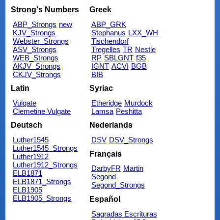
Strong's Numbers
Greek
ABP_Strongs
new
ABP_GRK
KJV_Strongs
Stephanus
LXX_WH
Webster_Strongs
Tischendorf
ASV_Strongs
Tregelles
TR
Nestle
WEB_Strongs
RP
SBLGNT
f35
AKJV_Strongs
IGNT
ACVI
BGB
CKJV_Strongs
BIB
Latin
Syriac
Vulgate
Etheridge
Murdock
Clemetine Vulgate
Lamsa
Peshitta
Deutsch
Nederlands
Luther1545
DSV
DSV_Strongs
Luther1545_Strongs
Français
Luther1912
Luther1912_Strongs
DarbyFR
Martin
ELB1871
Segond
ELB1871_Strongs
Segond_Strongs
ELB1905
ELB1905_Strongs
Español
Sagradas Escrituras