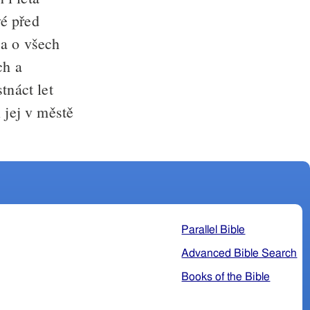
vé před
a o všech
ch a
tnáct let
 jej v městě
Parallel Bible
Advanced Bible Search
Books of the Bible