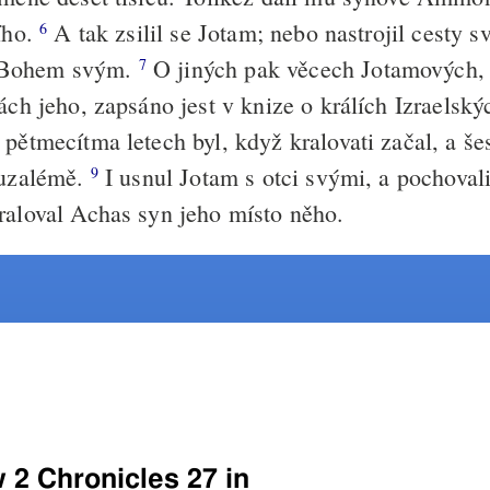
tího.
A tak zsilil se Jotam; nebo nastrojil cesty s
6
 Bohem svým.
O jiných pak věcech Jotamových, 
7
ách jeho, zapsáno jest v knize o králích Izraelský
pětmecítma letech byl, když kralovati začal, a šes
ruzalémě.
I usnul Jotam s otci svými, a pochovali
9
raloval Achas syn jeho místo něho.
w 2 Chronicles 27 in