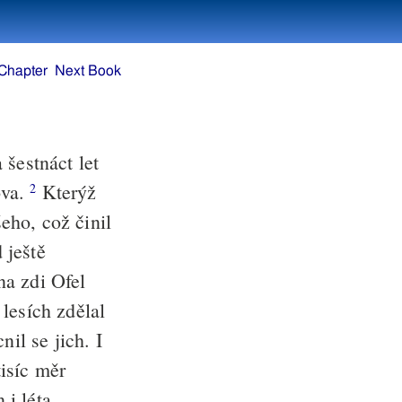
Chapter
Next Book
 šestnáct let
ova.
Kterýž
2
eho, což činil
 ještě
a zdi Ofel
lesích zdělal
l se jich. I
isíc měr
 i léta