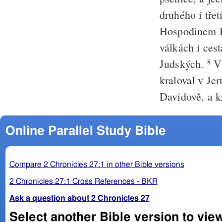
druhého i tře
Hospodinem
válkách i cest
Judských.
V 
8
kraloval v Je
Davidově, a k
Online Parallel Study Bible
Compare 2 Chronicles 27:1 in other Bible versions
2 Chronicles 27:1 Cross References - BKR
Ask a question about 2 Chronicles 27
Select another Bible version to vie