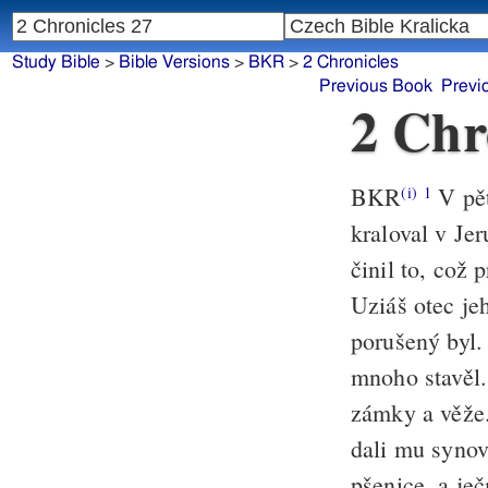
Study Bible
>
Bible Versions
>
BKR
>
2 Chronicles
Previous Book
Previ
2 Chr
BKR
V pět
(i)
1
kraloval v Je
činil to, což
Uziáš otec je
porušený byl
mnoho stavěl
zámky a věže
dali mu synov
pšenice, a je