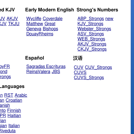
ed KJV
Early Modern English
Strong's Numbers
JV
AKJV
Wycliffe
Coverdale
ABP_Strongs
new
KJV
TKJU
Matthew
Great
KJV_Strongs
Geneva
Bishops
Webster_Strongs
DouayRheims
ASV_Strongs
WEB_Strongs
AKJV_Strongs
CKJV_Strongs
Español
汉语
byFR
Sagradas Escrituras
CUV
CUV_Strongs
ond
ReinaValera
JBS
CUVS
rongs
CUVS_Strongs
 Languages
an
RST
Arabic
ian
Croatian
anish
nto
Finnish
hPR
Haitian
ian
sian
Italian
 Riveduta