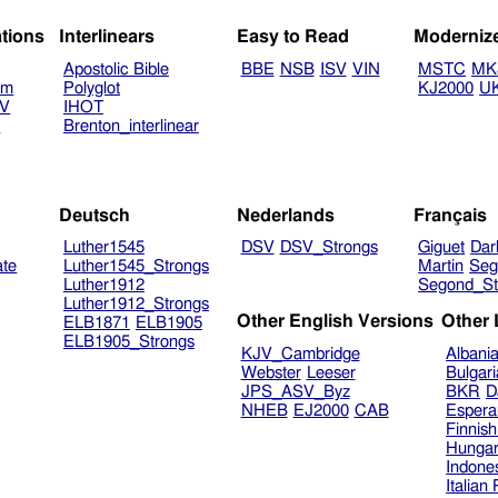
ations
Interlinears
Easy to Read
Moderniz
Apostolic Bible
BBE
NSB
ISV
VIN
MSTC
MK
am
Polyglot
KJ2000
U
TV
IHOT
V
Brenton_interlinear
Deutsch
Nederlands
Français
Luther1545
DSV
DSV_Strongs
Giguet
Dar
ate
Luther1545_Strongs
Martin
Seg
Luther1912
Segond_St
Luther1912_Strongs
Other English Versions
Other
ELB1871
ELB1905
ELB1905_Strongs
KJV_Cambridge
Albani
Webster
Leeser
Bulgar
JPS_ASV_Byz
BKR
D
NHEB
EJ2000
CAB
Espera
Finnis
Hungar
Indone
Italian