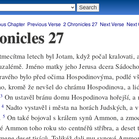
ous Chapter
Previous Verse
2 Chronicles 27
Next Verse
Next 
onicles 27
mecítma letech byl Jotam, když počal kralovati, a
ruzalémě. Jméno matky jeho Jerusa dcera Sádoch
 pravého bylo před očima Hospodinovýma, podlé vš
ho, kromě že nevšel do chrámu Hospodinova, a lid
.
On ustavěl bránu domu Hospodinova hořejší, a n
3
.
Nadto vystavěl i města na horách Judských, a v 
4
.
On také bojoval s králem synů Ammon, a zmocni
5
é Ammon toho roku sto centnéřů stříbra, a deset t
čmene deset tisíců. Tolikéž dali mu synové Ammon