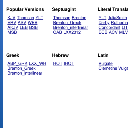
Popular Versions
Septuagint
Literal Transl
KJV
Thomson
YLT
Thomson
Brenton
YLT
JuliaSmith
ERV
ASV
WEB
Brenton_Greek
Darby
Rotherh
AKJV
LEB
BSB
Brenton_interlinear
Concordant
LI
MSB
CAB
LXX2012
ECB
ACV
ML
Greek
Hebrew
Latin
ABP_GRK
LXX_WH
HOT
IHOT
Vulgate
Brenton_Greek
Clemetine Vulg
Brenton_interlinear