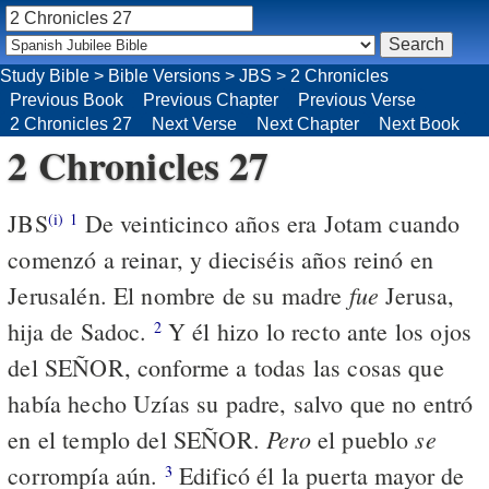
Study Bible
>
Bible Versions
>
JBS
>
2 Chronicles
Previous Book
Previous Chapter
Previous Verse
2 Chronicles 27
Next Verse
Next Chapter
Next Book
2 Chronicles 27
JBS
De veinticinco años era Jotam cuando
(i)
1
comenzó a reinar, y dieciséis años reinó en
fue
Jerusalén. El nombre de su madre
Jerusa,
hija de Sadoc.
Y él hizo lo recto ante los ojos
2
del SEÑOR, conforme a todas las cosas que
había hecho Uzías su padre, salvo que no entró
Pero
se
en el templo del SEÑOR.
el pueblo
corrompía aún.
Edificó él la puerta mayor de
3