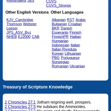
ReinaValera
JBS
CUVS
CUVS_Strongs
Other English Versions
Other Languages
KJV_Cambridge
Albanian
RST
Arabic
Thomson
Webster
Bulgarian
Croatian
Leeser
BKR
Danish
JPS_ASV_Byz
Esperanto
Finnish
NHEB
EJ2000
CAB
FinnishPR
Haitian
Hungarian
Indonesian
Italian
Italian Riveduta
Korean
Lithuanian
PBG
Portuguese
Norwegian
Romanian
Ukrainian
Treasury of Scripture Knowledge
2 Chronicles 27:1
Jotham reigning well, prospers.
2 Chronicles 27:5
He subdues the Ammonites.