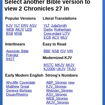
Select another Bible version to
view 2 Chronicles 27 in
Popular Versions
Literal Translations
KJV
YLT
ERV
ASV
YLT
JuliaSmith
WEB
AKJV
LEB
Darby
Rotherham
BSB
MSB
Concordant
LITV
ECB
ACV
MLV
Interlinears
Easy to Read
Apostolic Bible
BBE
NSB
ISV
VIN
Polyglot
Modernized KJV
IHOT
MSTC
MKJV
AKJV
KJ2000
UKJV
TKJU
Early Modern English
Strong's Numbers
Wycliffe
Coverdale
ABP_Strongs
new
Matthew
Great
KJV_Strongs
Geneva
Bishops
Webster_Strongs
DouayRheims
ASV_Strongs
WEB_Strongs
AKJV_Strongs