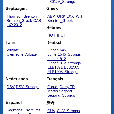
CKJV_Strongs
Septuagint
Greek
Thomson
Brenton
ABP_GRK
LXX_WH
Brenton_Greek
CAB
Brenton_Greek
LXX2012
Hebrew
HOT
IHOT
Latin
Deutsch
Vulgate
Luther1545
Clemetine Vulgate
Luther1545_Strongs
Luther1912
Luther1912_Strongs
ELB1871
ELB1905
ELB1905_Strongs
Nederlands
Français
DSV
DSV_Strongs
Giguet
DarbyFR
Martin
Segond
Segond_Strongs
Español
汉语
Sagradas Escrituras
CUV
CUV_Strongs