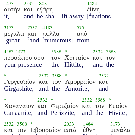
1473
2532
1808
1484
αυτήν
και
εξάρη
έθνη
it,
and
he shall lift away
[
nations
4
3173
2532
4183
575
μεγάλα
και
πολλά
από
great
and
numerous]
from
1
2
3
4383
-
1473
3588
*
2532
3588
προσώπου σου
τον
Χετταίον
και
τον
your presence --
the
Hittite,
and
the
*
2532
3588
*
2532
Γεργεσαίον
και
τον
Αμορραίον
και
Girgashite,
and
the
Amorite,
and
*
2532
*
2532
3588
*
Χαναναίον
και
Φερεζαίον
και
τον
Ευαίον
Canaanite,
and
Perizzite,
and
the
Hivite,
2532
3588
*
2033
1484
3173
και
τον
Ιεβουσαίον
επτά
έθνη
μεγάλα