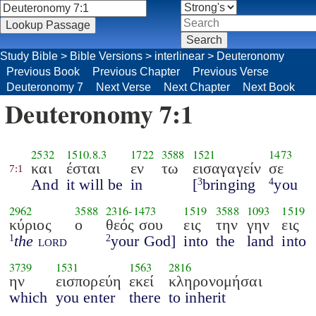
Study Bible
>
Bible Versions
>
interlinear
>
Deuteronomy
Previous Book
Previous Chapter
Previous Verse
Deuteronomy 7
Next Verse
Next Chapter
Next Book
Deuteronomy 7:1
2532
1510.8.3
1722
3588
1521
1473
και
έσται
εν
τω
εισαγαγείν
σε
7:1
And
it will be
in
[
bringing
you
3
4
2962
3588
2316
-
1473
1519
3588
1093
1519
κύριος
ο
θεός σου
εις
την
γην
εις
the
lord
your God]
into
the
land
into
1
2
3739
1531
1563
2816
ην
εισπορεύη
εκεί
κληρονομήσαι
which
you enter
there
to inherit