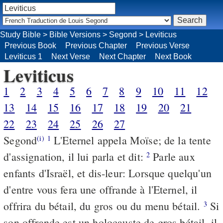
Study Bible
>
Bible Versions
>
Segond
>
Leviticus
Previous Book
Previous Chapter
Previous Verse
Leviticus 1
Next Verse
Next Chapter
Next Book
Leviticus
1
2
3
4
5
6
7
8
9
10
11
12
13
14
15
16
17
18
19
20
21
22
23
24
25
26
27
Segond
L'Eternel appela Moïse; de la tente
(i)
1
d'assignation, il lui parla et dit:
Parle aux
2
enfants d'Israël, et dis-leur: Lorsque quelqu'un
d'entre vous fera une offrande à l'Eternel, il
offrira du bétail, du gros ou du menu bétail.
Si
3
son offrande est un holocauste de gros bétail, il