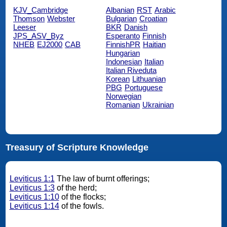
KJV_Cambridge
Albanian
RST
Arabic
Thomson
Webster
Bulgarian
Croatian
Leeser
BKR
Danish
JPS_ASV_Byz
Esperanto
Finnish
NHEB
EJ2000
CAB
FinnishPR
Haitian
Hungarian
Indonesian
Italian
Italian Riveduta
Korean
Lithuanian
PBG
Portuguese
Norwegian
Romanian
Ukrainian
Treasury of Scripture Knowledge
Leviticus 1:1
The law of burnt offerings;
Leviticus 1:3
of the herd;
Leviticus 1:10
of the flocks;
Leviticus 1:14
of the fowls.