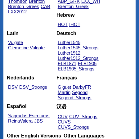
Thomson
Brenton
ABP_GRK
LXX_WH
Brenton_Greek
CAB
Brenton_Greek
LXX2012
Hebrew
HOT
IHOT
Latin
Deutsch
Vulgate
Luther1545
Clemetine Vulgate
Luther1545_Strongs
Luther1912
Luther1912_Strongs
ELB1871
ELB1905
ELB1905_Strongs
Nederlands
Français
DSV
DSV_Strongs
Giguet
DarbyFR
Martin
Segond
Segond_Strongs
Español
汉语
Sagradas Escrituras
CUV
CUV_Strongs
ReinaValera
JBS
CUVS
CUVS_Strongs
Other English Versions
Other Languages