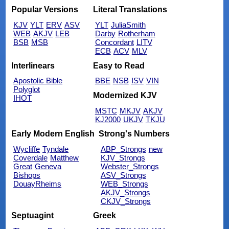
Popular Versions
Literal Translations
KJV
YLT
ERV
ASV
YLT
JuliaSmith
WEB
AKJV
LEB
Darby
Rotherham
BSB
MSB
Concordant
LITV
ECB
ACV
MLV
Interlinears
Easy to Read
Apostolic Bible
BBE
NSB
ISV
VIN
Polyglot
Modernized KJV
IHOT
MSTC
MKJV
AKJV
KJ2000
UKJV
TKJU
Early Modern English
Strong's Numbers
Wycliffe
Tyndale
ABP_Strongs
new
Coverdale
Matthew
KJV_Strongs
Great
Geneva
Webster_Strongs
Bishops
ASV_Strongs
DouayRheims
WEB_Strongs
AKJV_Strongs
CKJV_Strongs
Septuagint
Greek