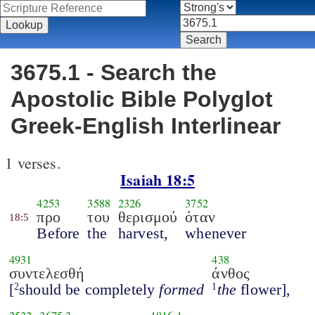
3675.1 - Search the
Apostolic Bible Polyglot
Greek-English Interlinear
1 verses.
Isaiah 18:5
4253
3588
2326
3752
προ
του
θερισμού
όταν
18:5
Before
the
harvest,
whenever
4931
438
συντελεσθή
άνθος
[
should be completely
formed
the
flower],
2
1