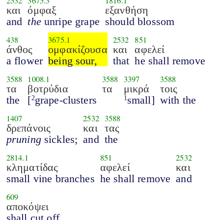
2532
3675.3
1816.1
και
όμφαξ
εξανθήση
and
the
unripe grape
should blossom
438
3675.1
2532
851
άνθος
ομφακίζουσα
και
αφελεί
a flower
being sour,
that
he shall remove
3588
1008.1
3588
3397
3588
τα
βοτρύδια
τα
μικρά
τοις
the
[
grape-clusters
small]
with the
2
1
1407
2532
3588
δρεπάνοις
και
τας
pruning
sickles;
and
the
2814.1
851
2532
κληματίδας
αφελεί
και
small vine branches
he shall remove
and
609
αποκόψει
shall cut off.