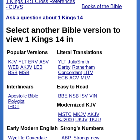
1 Kings 14:1 Cross References
Books of the Bible
- CUVS
Ask a question about 1 Kings 14
Select another Bible version to
view 1 Kings 14 in
Popular Versions
Literal Translations
KJV
YLT
ERV
ASV
YLT
JuliaSmith
WEB
AKJV
LEB
Darby
Rotherham
BSB
MSB
Concordant
LITV
ECB
ACV
MLV
Interlinears
Easy to Read
Apostolic Bible
BBE
NSB
ISV
VIN
Polyglot
Modernized KJV
IHOT
MSTC
MKJV
AKJV
KJ2000
UKJV
TKJU
Early Modern English
Strong's Numbers
Wycliffe
Coverdale
ABP_Strongs
new