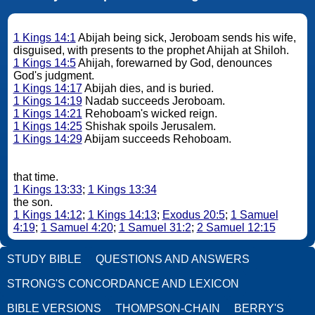
1 Kings 14:1
Abijah being sick, Jeroboam sends his wife,
disguised, with presents to the prophet Ahijah at Shiloh.
1 Kings 14:5
Ahijah, forewarned by God, denounces
God's judgment.
1 Kings 14:17
Abijah dies, and is buried.
1 Kings 14:19
Nadab succeeds Jeroboam.
1 Kings 14:21
Rehoboam's wicked reign.
1 Kings 14:25
Shishak spoils Jerusalem.
1 Kings 14:29
Abijam succeeds Rehoboam.
that time.
1 Kings 13:33
;
1 Kings 13:34
the son.
1 Kings 14:12
;
1 Kings 14:13
;
Exodus 20:5
;
1 Samuel
4:19
;
1 Samuel 4:20
;
1 Samuel 31:2
;
2 Samuel 12:15
STUDY BIBLE
QUESTIONS AND ANSWERS
STRONG'S CONCORDANCE AND LEXICON
BIBLE VERSIONS
THOMPSON-CHAIN
BERRY'S