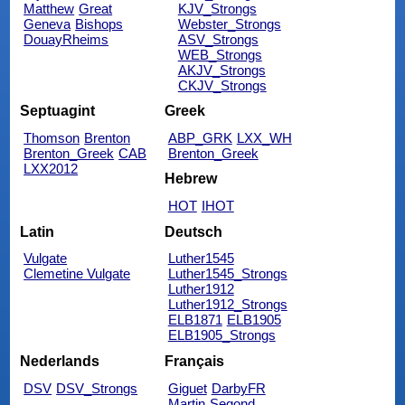
Matthew
Great
KJV_Strongs
Geneva
Bishops
Webster_Strongs
DouayRheims
ASV_Strongs
WEB_Strongs
AKJV_Strongs
CKJV_Strongs
Septuagint
Greek
Thomson
Brenton
ABP_GRK
LXX_WH
Brenton_Greek
CAB
Brenton_Greek
LXX2012
Hebrew
HOT
IHOT
Latin
Deutsch
Vulgate
Luther1545
Clemetine Vulgate
Luther1545_Strongs
Luther1912
Luther1912_Strongs
ELB1871
ELB1905
ELB1905_Strongs
Nederlands
Français
DSV
DSV_Strongs
Giguet
DarbyFR
Martin
Segond