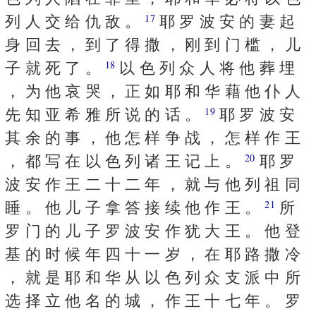
列 人 交 给 仇 敌 。
耶 罗 波 安 的 妻 起
17
身 回 去 ， 到 了 得 撒 ， 刚 到 门 槛 ， 儿
子 就 死 了 。
以 色 列 众 人 将 他 葬 埋
18
， 为 他 哀 哭 ， 正 如 耶 和 华 藉 他 仆 人
先 知 亚 希 雅 所 说 的 话 。
耶 罗 波 安
19
其 余 的 事 ， 他 怎 样 争 战 ， 怎 样 作 王
， 都 写 在 以 色 列 诸 王 记 上 。
耶 罗
20
波 安 作 王 二 十 二 年 ， 就 与 他 列 祖 同
睡 。 他 儿 子 拿 答 接 续 他 作 王 。
所
21
罗 门 的 儿 子 罗 波 安 作 犹 大 王 。 他 登
基 的 时 候 年 四 十 一 岁 ， 在 耶 路 撒 冷
， 就 是 耶 和 华 从 以 色 列 众 支 派 中 所
选 择 立 他 名 的 城 ， 作 王 十 七 年 。 罗