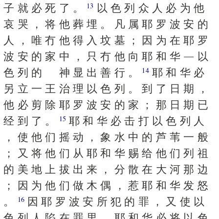
子 就 必 死 了 。
以 色 列 众 人 必 为 他
13
哀 哭 ， 将 他 葬 埋 。 凡 属 耶 罗 波 安 的
人 ， 唯 冇 他 得 入 坟 墓 ； 因 为 在 耶 罗
波 安 的 家 中 ， 只 冇 他 向 耶 和 华 ― 以
色 列 的 神 显 出 善 行 。
耶 和 华 必
14
另 立 一 王 治 理 以 色 列 。 到 了 日 期 ，
他 必 剪 除 耶 罗 波 安 的 家 ； 那 日 期 已
经 到 了 。
耶 和 华 必 击 打 以 色 列 人
15
， 使 他 们 摇 动 ， 象 水 中 的 芦 苇 一 般
； 又 将 他 们 从 耶 和 华 赐 给 他 们 列 祖
的 美 地 上 拔 出 来 ， 分 散 在 大 河 那 边
； 因 为 他 们 做 木 偶 ， 惹 耶 和 华 发 怒
。
因 耶 罗 波 安 所 犯 的 罪 ， 又 使 以
16
色 列 人 陷 在 罪 里 ， 耶 和 华 必 将 以 色