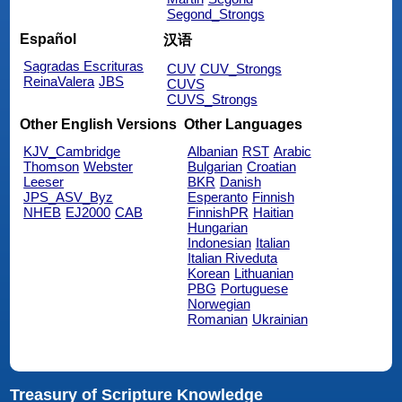
Segond_Strongs
Español
汉语
Sagradas Escrituras
CUV
CUV_Strongs
ReinaValera
JBS
CUVS
CUVS_Strongs
Other English Versions
Other Languages
KJV_Cambridge
Albanian
RST
Arabic
Thomson
Webster
Bulgarian
Croatian
Leeser
BKR
Danish
JPS_ASV_Byz
Esperanto
Finnish
NHEB
EJ2000
CAB
FinnishPR
Haitian
Hungarian
Indonesian
Italian
Italian Riveduta
Korean
Lithuanian
PBG
Portuguese
Norwegian
Romanian
Ukrainian
Treasury of Scripture Knowledge