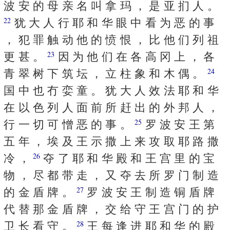
波 安 的 母 亲 名 叫 拿 玛 ， 是 亚 扪 人 。
犹 大 人 行 耶 和 华 眼 中 看 为 恶 的 事
22
， 犯 罪 触 动 他 的 愤 恨 ， 比 他 们 列 祖
更 甚 。
因 为 他 们 在 各 高 冈 上 ， 各
23
青 翠 树 下 筑 坛 ， 立 柱 象 和 木 偶 。
24
国 中 也 冇 娈 童 。 犹 大 人 效 法 耶 和 华
在 以 色 列 人 面 前 所 赶 出 的 外 邦 人 ，
行 一 切 可 憎 恶 的 事 。
罗 波 安 王 第
25
五 年 ， 埃 及 王 示 撒 上 来 攻 取 耶 路 撒
冷 ，
夺 了 耶 和 华 殿 和 王 宫 里 的 宝
26
物 ， 尽 都 带 走 ， 又 夺 去 所 罗 门 制 造
的 金 盾 牌 。
罗 波 安 王 制 造 铜 盾 牌
27
代 替 那 金 盾 牌 ， 交 给 守 王 宫 门 的 护
卫 长 看 守 。
王 每 逢 进 耶 和 华 的 殿
28