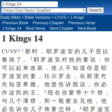
Study Bible
>
Bible Versions
>
CUVS
>
1 Kings
Previous Book
Previous Chapter
Previous Verse
1 Kings 14
Next Verse
Next Chapter
Next Book
1 Kings 14
CUVS
那 时 ， 耶 罗 波 安 的 儿 子 亚 比
(i)
1
雅 病 了 。
耶 罗 波 安 对 他 的 妻 说 ： 你
2
可 以 起 来 改 装 ， 使 人 不 知 道 你 是 耶
罗 波 安 的 妻 ， 往 示 罗 去 ， 在 那 里 冇
先 知 亚 希 雅 。 他 曾 告 诉 我 说 ， 你 必
作 这 民 的 王 。
现 在 你 要 带 十 个 饼 ，
3
与 几 个 薄 饼 ， 和 一 瓶 蜜 去 见 他 ， 他
必 告 诉 你 儿 子 将 要 怎 样 。
耶 罗 波 安
4