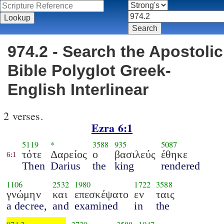
974.2 - Search the Apostolic
Bible Polyglot Greek-
English Interlinear
2 verses.
Ezra 6:1
5119
*
3588
935
5087
τότε
Δαρείος
ο
βασιλεύς
έθηκε
6:1
Then
Darius
the
king
rendered
1106
2532
1980
1722
3588
γνώμην
και
επεσκέψατο
εν
ταις
a decree,
and
examined
in
the