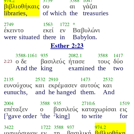
974.2
3739
3588
1047
βιβλιοθήκαις
ου
αι
γάζαι
libraries,
of which
the
treasuries
2749
1563
1722
*
έκειντο
εκεί
εν
Βαβυλώνι
were situated
there
in
Babylon.
Esther 2:23
3588
-
1161
935
2082.1
3588
1417
ο δε
βασιλεύς
ήτασε
τους
δύο
2:23
And the
king
examined
the
two
2135
2532
2910
1473
2532
ευνούχους
και
εκρέμασεν
αυτούς
και
eunuchs,
and
he hanged
them.
And
2004
3588
935
2710.6
1519
επέταξεν
ο
βασιλεύς
καταχωρίσαι
εις
[
gave order
the
king]
to write
for
3
1
2
3422
1722
3588
937
974.2
μνημόσυνον
εν
τη
βασιλική
βιβλιοθήκη