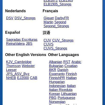
ELB1871
ELB1905
ELB1905_Strongs
Nederlands
Français
DSV
DSV_Strongs
Giguet
DarbyFR
Martin
Segond
Segond_Strongs
Español
汉语
Sagradas Escrituras
CUV
CUV_Strongs
ReinaValera
JBS
CUVS
CUVS_Strongs
Other English Versions
Other Languages
KJV_Cambridge
Albanian
RST
Arabic
Thomson
Webster
Bulgarian
Croatian
Leeser
BKR
Danish
JPS_ASV_Byz
Esperanto
Finnish
NHEB
EJ2000
CAB
FinnishPR
Haitian
Hungarian
Indonesian
Italian
Italian Riveduta
Korean
Lithuanian
PBG
Portuguese
Norwegian