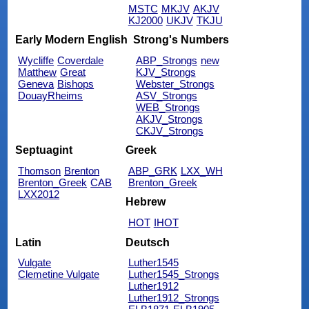
MSTC
MKJV
AKJV
KJ2000
UKJV
TKJU
Early Modern English
Strong's Numbers
Wycliffe
Coverdale
ABP_Strongs
new
Matthew
Great
KJV_Strongs
Geneva
Bishops
Webster_Strongs
DouayRheims
ASV_Strongs
WEB_Strongs
AKJV_Strongs
CKJV_Strongs
Septuagint
Greek
Thomson
Brenton
ABP_GRK
LXX_WH
Brenton_Greek
CAB
Brenton_Greek
LXX2012
Hebrew
HOT
IHOT
Latin
Deutsch
Vulgate
Luther1545
Clemetine Vulgate
Luther1545_Strongs
Luther1912
Luther1912_Strongs