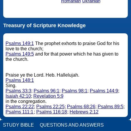
Romanian
Ukrainian
Treasury of Scripture Knowledge
Psalms 149:1
The prophet exhorts to praise God for his
love to the church;
Psalms 149:5
and for that power which he has given to
the church.
Praise ye the Lord. Heb. Hallelujah.
Psalms 148:1
Sing.
Psalms 33:3
;
Psalms 96:1
;
Psalms 98:1
;
Psalms 144:9
;
Isaiah 42:10
;
Revelation 5:9
in the congregation.
Psalms 22:22
;
Psalms 22:25
;
Psalms 68:26
;
Psalms 89:5
;
Psalms 111:1
;
Psalms 116:18
;
Hebrews 2:12
STUDY BIBLE
QUESTIONS AND ANSWERS