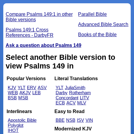
Compare Psalms 149:1 in other
Parallel Bible
Bible versions
Advanced Bible Search
Psalms 149:1 Cross
Books of the Bible
References - DarbyFR
Ask a question about Psalms 149
Select another Bible version to
view Psalms 149 in
Popular Versions
Literal Translations
KJV
YLT
ERV
ASV
YLT
JuliaSmith
WEB
AKJV
LEB
Darby
Rotherham
BSB
MSB
Concordant
LITV
ECB
ACV
MLV
Interlinears
Easy to Read
Apostolic Bible
BBE
NSB
ISV
VIN
Polyglot
Modernized KJV
IHOT