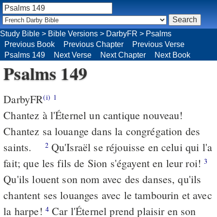
Study Bible
>
Bible Versions
>
DarbyFR
>
Psalms
Previous Book
Previous Chapter
Previous Verse
Psalms 149
Next Verse
Next Chapter
Next Book
Psalms 149
DarbyFR
(i)
1
Chantez à l'Éternel un cantique nouveau!
Chantez sa louange dans la congrégation des
saints.
Qu'Israël se réjouisse en celui qui l'a
2
fait; que les fils de Sion s'égayent en leur roi!
3
Qu'ils louent son nom avec des danses, qu'ils
chantent ses louanges avec le tambourin et avec
la harpe!
Car l'Éternel prend plaisir en son
4