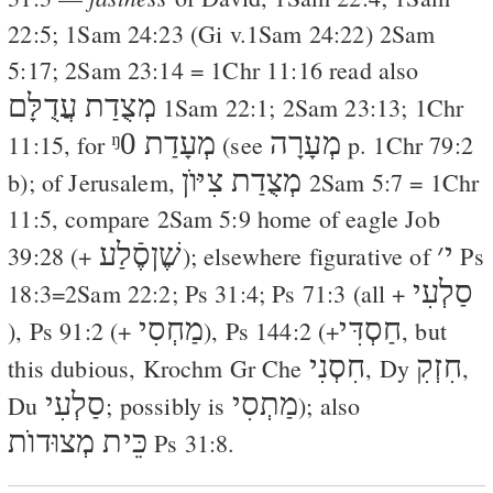
22:5
;
1Sam 24:23
(
Gi
v.
1Sam 24:22
)
2Sam
5:17
;
2Sam 23:14
=
1Chr 11:16
read also
מְצֻדַת עֲדֻלָּם
1Sam 22:1
;
2Sam 23:13
;
1Chr
ᵑ0
מְעָדַת
מְעָרָה
11:15
, for
(see
p.
1Chr 79:2
מְצֻדַת צִיּוֺן
b); of Jerusalem,
2Sam 5:7
=
1Chr
11:5
, compare
2Sam 5:9
home of eagle
Job
י
׳
שֶׁןסֶֿלַע
39:28
(+
); elsewhere figurative of
Ps
סַלְעִי
18:3
=
2Sam 22:2
;
Ps 31:4
;
Ps 71:3
(all +
חַסְדִּי
מַחְסִי
),
Ps 91:2
(+
),
Ps 144:2
(+
, but
חִזְקִ
חִסְנִי
this dubious,
Krochm
Gr
Che
,
Dy
,
מַתְסִי
סַלְעִי
Du
; possibly is
); also
כֵּית מְצוּדוֺת
Ps 31:8
.