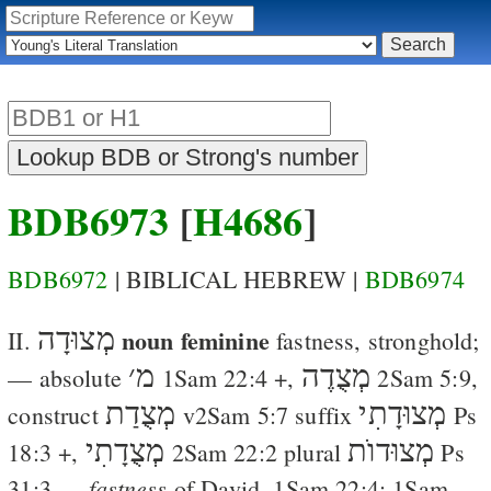
BDB6973
[
H4686
]
BDB6972
| BIBLICAL HEBREW |
BDB6974
מְצוּדָה
noun feminine
II.
fastness, stronghold
;
מְצֻדֶה
מ
׳
— absolute
1Sam 22:4
+,
2Sam 5:9
,
מְצוּדָתִי
מְצֻדַת
construct
v
2Sam 5:7
suffix
Ps
מְצוּדוֺת
מְצֻדָתִי
18:3
+,
2Sam 22:2
plural
Ps
fastness
31:3
—
of David,
1Sam 22:4
;
1Sam