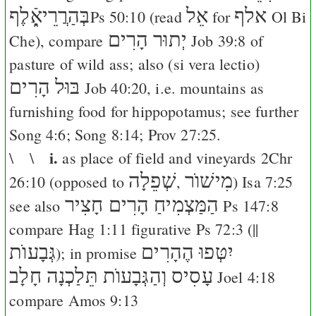
אלף
אֵל
בְּהַרֲרֵיאָֿ֑לֶף
Ps 50:10
(read
for
Ol
Bi
יְתוּר הָרִים
Che
), compare
Job 39:8
of
pasture of wild ass; also (si vera lectio)
בּוּל הָרִים
Job 40:20
, i.e. mountains as
furnishing food for hippopotamus; see further
Song 4:6
;
Song 8:14
;
Prov 27:25
.
i.
\ \
as place of field and vineyards
2Chr
מִישׁוֺר
שְׁפֵלָה
26:10
(opposed to
,
)
Isa 7:25
הַמַּצְמִיחַ הָרִים חָצִיר
see also
Ps 147:8
compare
Hag 1:11
figurative
Ps 72:3
(||
יִטְּפוּ הֶהָרִים
גְּבָעוֺת
); in promise
עָסִיס וְהַגְּבָעוֺת תֵּלַכְנָה חָלָב
Joel 4:18
compare
Amos 9:13