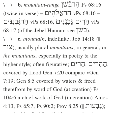
b.
הַרבָּֿשָׁן
mountain-range
\ \
Ps 68:16
הַראֱֿלֹהִים
(twice in verse) =
v
Ps 68:16
=
הָרִים גַּבְנֻנִּים
הַרגַּֿבְנֻנִּים
v
Ps 68:16
,
v
Ps
בשׁן
68:17
(of the Jebel Hauran: see
).
c.
mountain
\ \
, indefinite,
Job 14:18
(||
צוּר
mountains
); usually plural
, in general, or
the mountains
, especially in poetry & the
הֶהָרִים
הָרִים
higher style; often figurative;
,
,
covered by flood
Gen 7:20
compare v
Gen
7:19
;
Gen 8:5
covered by waters & freed
therefrom by word of God (at creation)
Ps
104:6
a chief work of God (in creation)
Amos
גְּבָעוֺת
4:13
;
Ps 65:7
;
Ps 90:2
;
Prov 8:25
(||
);