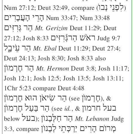
לִפְנֵי נְבוֺ
Num 27:12
;
Deut 32:49
, compare (
)
הָרֵי הָעֲבָרִים
Num 33:47
;
Num 33:48
הַר גְּרִזִּים
Mt. Gerizim
Deut 11:29
;
Deut
ראֹשׁ הַרגְּֿרִזִּים
27:12
;
Josh 8:33
Judg 9:7
הַר עֵֹיבָ֑ל
Mt. Ebal
Deut 11:29
;
Deut 27:4
;
Deut 24:13
;
Josh 8:30
;
Josh 8:33
also
הַר חֶרְמוֺן
Mt. Hermon
Deut 3:8
;
Josh 11:17
;
Josh 12:1
;
Josh 12:5
;
Josh 13:5
;
Josh 13:11
;
1Chr 5:23
compare
Deut 4:48
חֶרְמוֺן
הַר שִׂיאֹן הוּא חֶרְמוֺן
(see
), &
בעל חרמון
הַר בַּעַל חֶרְמוֺן
id.
(see
, &
הַר חַלְּבָנוֺן
בעל
Mt. Lebanon
below
);
Judg
מְרוֺם הָרִים יַרְכְּתֵי לְבָנוֺן
3:3
, compare