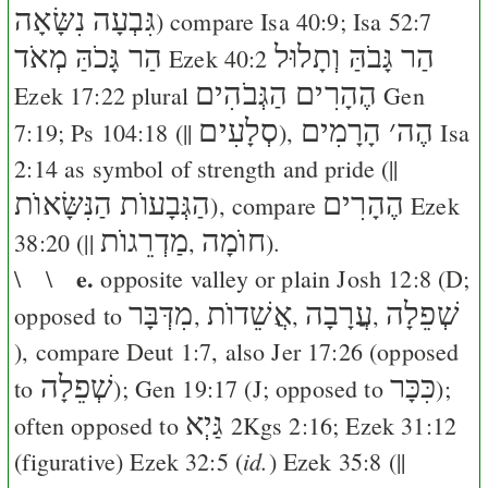
גִּבְעָה נִשָּׂאָה
) compare
Isa 40:9
;
Isa 52:7
הַר גָּבֹהַּ וְתָלוּל
הַר גָּכֹהַּ מְאֹד
Ezek 40:2
הֶהָרִים הַגְּבֹהִים
Ezek 17:22
plural
Gen
הֶה
׳
הָרָמִים
סְלָעִים
7:19
;
Ps 104:18
(||
),
Isa
2:14
as symbol of strength and pride (||
הֶהָרִים
הַגְּבָעוֺת הַנִּשָּׂאוֺת
), compare
Ezek
חוֺמָה
מַדְרֵגוֺת
38:20
(||
,
).
e.
\ \
opposite valley or plain
Josh 12:8
(
D
;
שְׁפֵלָה
עֲרָבָה
אֲשֵׁדוֺת
מִדְּבָּר
opposed to
,
,
,
), compare
Deut 1:7
, also
Jer 17:26
(opposed
כִּכָּר
שְׁפֵלָה
to
);
Gen 19:17
(
J
; opposed to
);
גַּיְא
often opposed to
2Kgs 2:16
;
Ezek 31:12
id.
(figurative)
Ezek 32:5
(
)
Ezek 35:8
(||