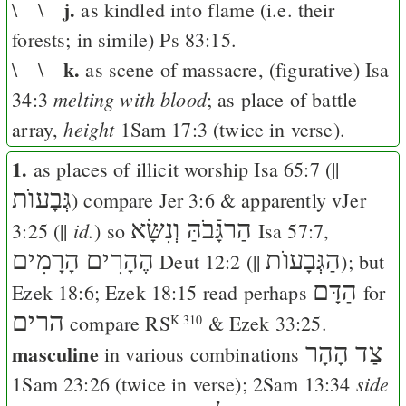
j.
\ \
as kindled into flame (i.e. their
forests; in simile)
Ps 83:15
.
k.
\ \
as scene of massacre, (figurative)
Isa
melting with blood
34:3
; as place of battle
height
array,
1Sam 17:3
(twice in verse).
1.
as places of illicit worship
Isa 65:7
(||
גְּבָעוֺת
) compare
Jer 3:6
& apparently v
Jer
הַרגָּֿבֹהַּ וְנִשָּׂא
id.
3:25
(||
) so
Isa 57:7
,
הַגְּבָעוֺת
הֶהָרִים הָרָמִים
Deut 12:2
(||
); but
הַדָּם
Ezek 18:6
;
Ezek 18:15
read perhaps
for
הרים
compare
RS
&
Ezek 33:25
.
K 310
masculine
צַד הָהָר
in various combinations
side
1Sam 23:26
(twice in verse);
2Sam 13:34