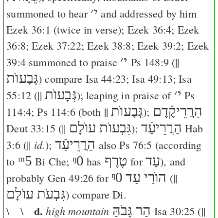
י
׳
summoned to hear
and addressed by him
Ezek 36:1
(twice in verse);
Ezek 36:4
;
Ezek
36:8
;
Ezek 37:22
;
Ezek 38:8
;
Ezek 39:2
;
Ezek
י
׳
39:4
summoned to praise
Ps 148:9
(||
גְּבָעוֺת
) compare
Isa 44:23
;
Isa 49:13
;
Isa
י
׳
גְּבָעוֺת
55:12
(||
); leaping in praise of
Ps
הַרֲרֵיקֶֿדֶם
גְּבָעוֺת
114:4
;
Ps 114:6
(both ||
);
הַרֲרֵיעַֿד
גִּבְעוֺת עוֺלָם
Deut 33:15
(||
);
Hab
הַרֲרֵיעַֿד
id.
3:6
(||
);
also
Ps 76:5
(according
ᵐ5
ᵑ0
טֶרֶף
עַד
to
Bi
Che
;
has
for
), and
ᵑ0
הוֺרַי עַד
probably
Gen 49:26
for
(||
גִּבְעֹת עוֺלָם
) compare
Di
.
d.
הַר גָּבֹהַּ
high mountain
\ \
Isa 30:25
(||