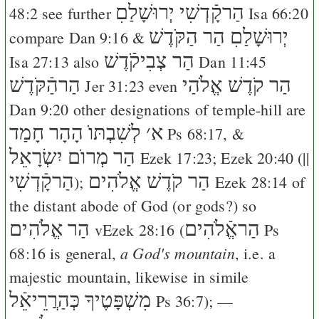
הַרקָֿדְשִׁי יְרוּשָׁלַםִ
48:2
see further
Isa 66:20
יְרוּשָׁלַםִ
הַר הַקֹּדֶשׁ
compare
Dan 9:16
&
הַר צְבִיקֹֿדֶשׁ
Isa 27:13
also
Dan 11:45
הַר קֹדֶשׁ אֱלֹהַי
הַרהַֿקֹּדֶשׁ
Jer 31:23
even
Dan 9:20
other designations of temple-hill are
א
׳
לְשִׁבְתּוֺ
הָהָר חָמַד
Ps 68:17
, &
הַר מְרוֺם יִשְׂרָאֵל
Ezek 17:23
;
Ezek 20:40
(||
הַר קֹדֶשׁ אֱלֹהִים
הַרקָֿדְשִׁי
);
Ezek 28:14
of
the distant abode of God (or gods?) so
הַראֱֿלֹהִים
הַר אֱלֹהִים
v
Ezek 28:16
(
Ps
a God's mountain
68:16
is general,
, i.e. a
majestic mountain, likewise in simile
מִשְׁפָּטֶיךָ
כְּהַרֲרֵיאֵֿל
Ps 36:7
); —