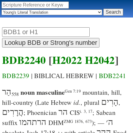
BDB2240
[
H2022
H2042
]
BDB2239
| BIBLICAL HEBREW |
BDB2241
הַר
noun masculine
mountain, hill,
Gen 7:19
558
הָרִים
id.
hill-country
(Late Hebrew
, plural
,
הר
הֲרָרִים
; Phoenician
CIS
; Sabean
i. 3, 17
ה
׳
הרתהמו
suffix
DHM
); —
ZMG 1876, 673
הָהָר
absolute
Josh 17:18
+; with article
Exod