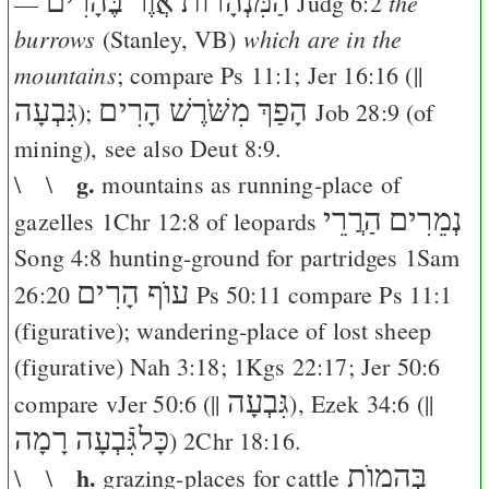
הַמִּנְהָרוֺת אֲוֶר בֶּהָרִים
the
—
Judg 6:2
burrows
which are in the
(Stanley,
VB
)
mountains
; compare
Ps 11:1
;
Jer 16:16
(||
הָפַךְ מִשֹּׁרֶשׁ הָרִים
גִּבְעָה
);
Job 28:9
(of
mining), see also
Deut 8:9
.
g.
\ \
mountains as running-place of
נְמֵרִים
הַרֲרֵי
gazelles
1Chr 12:8
of leopards
Song 4:8
hunting-ground for partridges
1Sam
עוֺף הָרִים
26:20
Ps 50:11
compare
Ps 11:1
(figurative); wandering-place of lost sheep
(figurative)
Nah 3:18
;
1Kgs 22:17
;
Jer 50:6
גִּבְעָה
compare v
Jer 50:6
(||
),
Ezek 34:6
(||
כָּלגִּֿבְעָה רָמָה
)
2Chr 18:16
.
h.
בְּהֵמוֺת
\ \
grazing-places for cattle