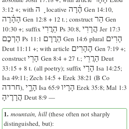
הֶ֫רָה
ָ ה
3:12
+; with
locative
Gen 14:10
,
הַר
הָהָ֫רָה
Gen 12:8
+ 12 t.; construct
Gen
הֲרָרִי
הַרֲרִי
10:30
+; suffix
Ps 30:8
,
Jer 17:3
הָרִים
הַרֲרָם
הַרְכֶם
Ps 11:1
Gen 14:6
plural
הֶהָרִים
Deut 11:11
+; with article
Gen 7:19
+;
הַרֲרֵי
הָרֵי
construct
Gen 8:4
+ 27 t.;
Deut
הָרַי
33:15
+ 8 t. (all poetry); suffix
Isa 14:25
;
Isa 49:11
;
Zech 14:5
+
Ezek 38:21
(
B
Co
הָרָיו
הָרָ֑י
חרדה
),
Isa 65:9
Ezek 35:8
;
Mal 1:3
הֲרָרֶיהָ
Deut 8:9
—
1.
mountain, hill
(these often not sharply
distinguished, but):