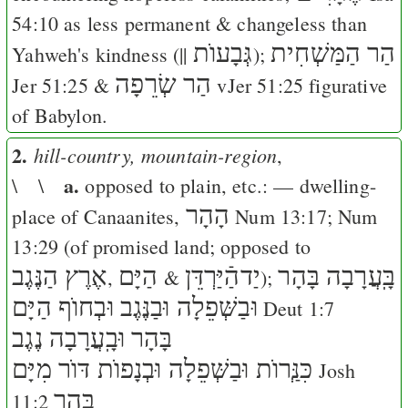
54:10
as less permanent & changeless than
הַר הַמַּשְׁחִית
גְּבָעוֺת
Yahweh's kindness (||
);
הַר שְׂרֵפָה
Jer 51:25
&
v
Jer 51:25
figurative
of Babylon.
2.
hill-country, mountain-region
,
a.
\ \
opposed to plain, etc.: — dwelling-
הָהָר
place of Canaanites,
Num 13:17
;
Num
13:29
(of promised land; opposed to
בָּֽעֲרָבָה בָּהָר
יַדהַֿיַּרְדֵּן
הַיָּם
אֶרֶץ הַנֶּגֶב
,
&
);
וּבַשְּׁפֵלָה וּבַנֶּגֶב וּבְחוֺף הַיָּם
Deut 1:7
בָּהָר וּבָֽעֲרָבָה נֶגֶב
כִּנְַּרוֺת וּבַשְּׁפֵלָה וּבְנָפוֺת דּוֺר מִיָּם
Josh
בָּהָר
11:2