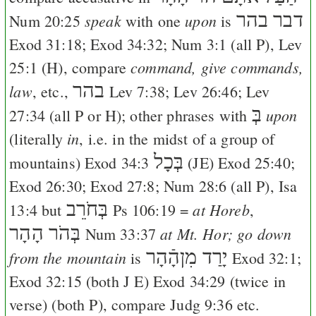
דבר בהר
speak
upon
Num 20:25
with one
is
Exod 31:18
;
Exod 34:32
;
Num 3:1
(all
P
),
Lev
command, give commands,
25:1
(
H
), compare
בהר
law
, etc.,
Lev 7:38
;
Lev 26:46
;
Lev
בְּ
upon
27:34
(all
P
or
H
); other phrases with
in
(literally
, i.e. in the midst of a group of
בְּכָל
mountains)
Exod 34:3
(
J
E
)
Exod 25:40
;
Exod 26:30
;
Exod 27:8
;
Num 28:6
(all
P
),
Isa
בְּחֹרֵב
at Horeb
13:4
but
Ps 106:19
=
,
בְּהֹר הָהָר
at Mt. Hor; go down
Num 33:37
יָרַד מִןהָֿהָר
from the mountain
is
Exod 32:1
;
Exod 32:15
(both
J
E
)
Exod 34:29
(twice in
verse) (both
P
), compare
Judg 9:36
etc.