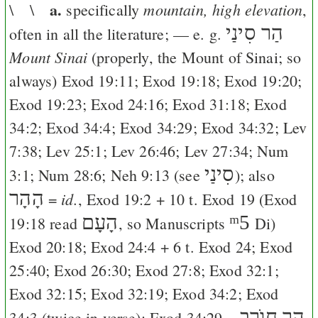
a.
mountain, high elevation
\ \
specifically
,
הַר סִינַי
often in all the literature; — e. g.
Mount Sinai
(properly, the Mount of Sinai; so
always)
Exod 19:11
;
Exod 19:18
;
Exod 19:20
;
Exod 19:23
;
Exod 24:16
;
Exod 31:18
;
Exod
34:2
;
Exod 34:4
;
Exod 34:29
;
Exod 34:32
;
Lev
7:38
;
Lev 25:1
;
Lev 26:46
;
Lev 27:34
;
Num
סִינַי
3:1
;
Num 28:6
;
Neh 9:13
(see
); also
הָהָר
id.
=
,
Exod 19:2
+ 10 t.
Exod 19
(
Exod
הָעָם
ᵐ5
19:18
read
, so Manuscripts
Di
)
Exod 20:18
;
Exod 24:4
+ 6 t.
Exod 24
;
Exod
25:40
;
Exod 26:30
;
Exod 27:8
;
Exod 32:1
;
Exod 32:15
;
Exod 32:19
;
Exod 34:2
;
Exod
הֵר חוֺרֵב
34:3
(twice in verse);
Exod 34:29
=