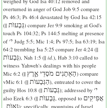
weighed by God
Isa 40:12
removed and
overturned in anger of God
Job 9:5
compare
Ps 46:3
;
Ps 46:4
devastated by God
Isa 42:15
גְּבָעוֺת
(||
) compare
Jer 9:9
smoking at God's
touch
Ps 104:32
;
Ps 144:5
melting at presence
י
׳
of
Judg 5:5
;
Mic 1:4
;
Ps 97:5
;
Isa 63:19
;
Isa
64:2
trembling
Isa 5:25
compare
Jer 4:24
(||
גְּבָעוֺת
id.
),
Nah 1:5
(||
),
Hab 3:10
called to
witness Yahweh's dealings with his people
הָאֵתָנִים מֹסְדֵי אָ֑רֶץ
Mic 6:2
(||
) compare
הַגְּבָעוֺת
v
Mic 6:1
(||
), entreated to cover the
י
׳
גְּבָעוֺת
guilty
Hos 10:8
(||
); addressed by
אֲפִיקִים
גְּבָעוֺת
also
Ezek 6:3
(||
, opposed to
גֵּאָוֺת
,
); specifically, mountains of Israel