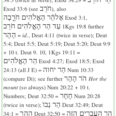
חֹרֵב
Exod 33:6
(see
), also
אֶלהַֿר הָאֱלֹהִים חֹרֵ֑בָה
Exod 3:1
,
עַד הַר הָאֱלֹהִים חֹרֵב
1Kgs 19:8
further
הָהָר
id.
=
,
Deut 4:11
(twice in verse);
Deut
5:4
;
Deut 5:5
;
Deut 5:19
;
Deut 5:20
;
Deut 9:9
+ 10 t.
Deut 9
. 10,
1Kgs 19:11
=
הַר הָאֱלֹהִים
Exod 4:27
;
Exod 18:5
;
Exod
הַר יחוה
24:13
(all
J
E
) =
Num 10:33
הֹר הָהָר
Hor the
(compare
Di
); see further
mount
(so always)
Num 20:22
+ 10 t.
חָחָר
Numbers;
Deut 32:50
=
Num 20:28
הַר נְבוֺ
(twice in verse);
Deut 32:49
;
Deut
הַר הָעֲבָרִים הַזֶּה
הָהָר
34:1
=
Deut 32:50
=