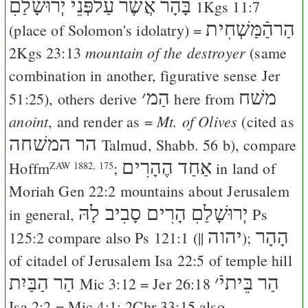
בָּהָר אֲשֶׁר עַלפְּֿנֵי יְרוּשָׁלַםִ
1Kgs 11:7
הַרהַֿמַּשְׁחִית
(place of Solomon's idolatry) =
mountain of the destroyer
2Kgs 23:13
(same
combination in another, figurative sense
Jer
משׁח
הַמ
׳
51:25
), others derive
here from
anoint
Mt. of Olives
, and render as =
(cited as
הר המשׁחה
Talmud, Shabb. 56 b), compare
אַחַד הֶהָרִים
Hoffm
;
in land of
ZAW 1882, 175
Moriah
Gen 22:2
mountains about Jerusalem
יְרוּשָׁלַםִ הָרִים סָבִיב לָהּ
in general,
Ps
הָהָר
יהוה
125:2
compare also
Ps 121:1
(||
);
of citadel of Jerusalem
Isa 22:5
of temple hill
הַר בֵּיתיֿ
׳
הַר הַבַּיִת
Mic 3:12
=
Jer 26:18
Isa 2:2
=
Mic 4:1
;
2Chr 33:15
also