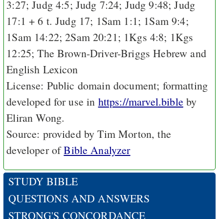
3:27
;
Judg 4:5
;
Judg 7:24
;
Judg 9:48
;
Judg
17:1
+ 6 t.
Judg 17
;
1Sam 1:1
;
1Sam 9:4
;
1Sam 14:22
;
2Sam 20:21
;
1Kgs 4:8
;
1Kgs
12:25
;
The Brown-Driver-Briggs Hebrew and
English Lexicon
License: Public domain document; formatting
developed for use in
https://marvel.bible
by
Eliran Wong.
Source: provided by Tim Morton, the
developer of
Bible Analyzer
STUDY BIBLE
QUESTIONS AND ANSWERS
STRONG'S CONCORDANCE