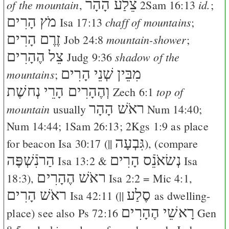
צֵלַע הָהָר
of the mountain
id.
,
2Sam 16:13
;
מֹץ הָרִים
chaff of mountains
Isa 17:13
;
זֶרֶם הָרִים
mountain-shower
Job 24:8
;
צֵל הֶהָרִים
shadow of the
Judg 9:36
מִבֵּין שְׁנֵי הָרִים
mountains
;
וְהֶהָרִים הָרֵי נְחשֶׁת
top of
Zech 6:1
ראֹשׁ הָהָר
mountain
usually
Num 14:40
;
Num 14:44
;
1Sam 26:13
;
2Kgs 1:9
as place
גִּבְעָה
for beacon
Isa 30:17
(||
), (compare
נְשׂאֹנֵֿס הָרִים
הַרנִֿשְׁפֶּה
Isa 13:2
&
Isa
ראֹשׁ הֶהָרִים
18:3
),
Isa 2:2
=
Mic 4:1
,
סֶלַע
ראֹשׁ הָרִים
Isa 42:11
(||
as dwelling-
רָאשֵׁי הֶהָרִים
place) see also
Ps 72:16
Gen