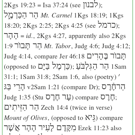
לבנון
2Kgs 19:23
=
Isa 37:24
(see
);
הַר הַכַּרְמֶ֑ל
Mt. Carmel
1Kgs 18:19
;
1Kgs
כרמל
18:20
;
2Kgs 2:25
;
2Kgs 4:25
(see
);
הָהָר
id.
=
,
2Kgs 4:27
, apparently also
2Kgs
הַר תָּבוֺר
Mt. Tabor
1:9
,
Judg 4:6
;
Judg 4:12
;
תָּבוֺר בֶּהָרִים
Judg 4:14
, compare
Jer 46:18
הַר הַגִּלְבֹּעַ
כַּרְמֶל בַּיָּם
(opposed to
);
1Sam
׳
31:1
;
1Sam 31:8
;
2Sam 1:6
, also (poetry)
הַרחֶֿרֶס
הָרֵי בַּגּ
v
2Sam 1:21
(compare
Dr
);
חֶרֶס
עָר חֶרֶס
Judg 1:35
(
Stu
) compare
;
הַר הַזֵּיתִים
Zech 14:4
(twice in verse)
גֵּיא
Mount of Olives
, (opposed to
) compare
מִקֶּדֶם לָעִיר
הָהָר אֲשֶׁר
Ezek 11:23
also