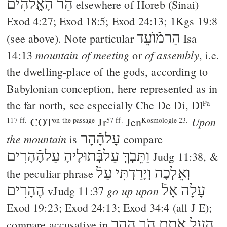
הַר הָאֱלֹהִים
elsewhere of Horeb (Sinai)
Exod 4:27
;
Exod 18:5
;
Exod 24:13
;
1Kgs 19:8
הַרמֿוֺעֵד
(see above). Note particular
Isa
mountain of meeting
of assembly
14:13
or
, i.e.
the dwelling-place of the gods, according to
Babylonian conception, here represented as in
the far north, see especially
Che
De
Di
,
Dl
Pa
Upon
COT
Jr
Jen
117 ff.
on the passage
57 ff.
Kosmologie 23.
עָלהָֿהָר
the mountain
is
compare
וַתֵּבְךְּ עַלבְּֿתוּלָיהָ עַלהֶֿהָרִים
Judg 11:38
, &
וְאֵלְכָה וְיָרַדְתִּי עַלֿ
the peculiar phrase
עָלָה אָלֿ
הֶהָרִים
go up upon
v
Judg 11:37
Exod 19:23
;
Exod 24:13
;
Exod 34:4
(all
J
E
);
הַעַל אֹתָם הֹר הָהָר
compare accusative in