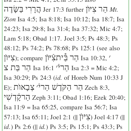
הַר צִיּוֺן
הֲרָרִי בַּשָּׂדֶה
Mt.
Jer 17:3
further
Zion
Isa 4:5
;
Isa 8:18
;
Isa 10:12
;
Isa 18:7
;
Isa
24:23
;
Isa 29:8
;
Isa 31:4
;
Isa 37:32
;
Mic 4:7
;
Lam 5:18
;
Obad 1:17
.
Joel 3:5
;
Ps 48:3
;
Ps
48:12
;
Ps 74:2
;
Ps 78:68
;
Ps 125:1
(see also
׳
הַר בַּ֯יתצִֿיּוֺן
צִיּוֺן
); compare
Isa 10:32
,
הַריֿ
׳
הַר בַּת צ
Isa 16:1
Isa 2:3
=
Mic 4:2
;
id.
Isa 30:29
;
Ps 24:3
(
of Horeb
Num 10:33
J
הַר הַקֹּדֶשׁ
הַריֿ
׳
צְבָאוֺת
E
);
Zech 8:3
,
הַרקָֿדְשִׁי
Zeph 3:11
;
Obad 1:16
;
Ezek 20:40
;
Isa 11:9
=
Isa 65:25
, compare
Isa 56:7
;
Isa
צִיּוֺן
57:13
;
Isa 65:11
;
Joel 2:1
(||
)
Joel 4:17
(||
id.
id.
)
Ps 2:6
(||
)
Ps 3:5
;
Ps 15:1
;
Ps 43:3
;
Ps