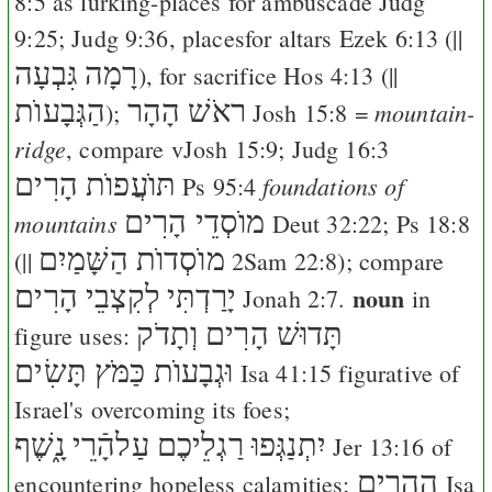
8:5
as lurking-places for ambuscade
Judg
9:25
;
Judg 9:36
, placesfor altars
Ezek 6:13
(||
רָמָה
גִּבְעָה
), for sacrifice
Hos 4:13
(||
ראֹשׁ הָהָר
הַגְּבָעוֺת
mountain-
);
Josh 15:8
=
ridge
, compare v
Josh 15:9
;
Judg 16:3
תּוֺעֲפוֺת הָרִים
foundations of
Ps 95:4
מוֺסְדֵי הָרִים
mountains
Deut 32:22
;
Ps 18:8
מוֺסְדוֺת הַשָּׁמַיִם
(||
2Sam 22:8
); compare
לְקִצְבֵי הָרִים
יָרַדְתִּי
noun
Jonah 2:7
.
in
תָּדוּשׁ הָרִים וְתָדֹק
figure uses:
וּגְבָעוֺת כַּמֹּץ תָּשִׂים
Isa 41:15
figurative of
Israel's overcoming its foes;
יִתְנַגְּפוּ רַגְלֵיכֶם עַלהָֿרֵי נָ֑שֶׁף
Jer 13:16
of
הֶהָרִים
encountering hopeless calamities;
Isa