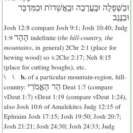
וּבַשְּׁפֵלָה וּבָֽעֲרָבָה וּבָֽאֲשֵׁדוֺת וּבַמִּדְבָּר
וּבַנֶּגֶב
Josh 12:8
compare
Josh 9:1
;
Josh 10:40
;
Judg
הָהָר
the hill-country, the
1:9
indefinite (
mountains
, in general)
2Chr 2:1
(place for
hewing wood) so v.
2Chr 2:17
;
Neh 8:15
(place for cutting boughs), etc.
b.
\ \
of a particular mountain-region, hill-
הַר הָאֱמֹרִי
country:
Deut 1:7
(compare
v
Deut 1:7
) v
Deut 1:19
(compare v
Deut 1:24
),
also
Josh 10:6
of Amalekites
Judg 12:15
of
Ephraim
Josh 17:15
;
Josh 19:50
;
Josh 20:7
;
Josh 21:21
;
Josh 24:30
;
Josh 24:33
;
Judg