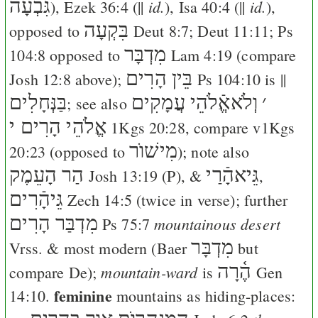
גִּבְעָה
id.
id.
),
Ezek 36:4
(||
),
Isa 40:4
(||
),
בִּקְעָה
opposed to
Deut 8:7
;
Deut 11:11
;
Ps
מִדְבָּר
104:8
opposed to
Lam 4:19
(compare
בֵּין הָרִים
Josh 12:8
above);
Ps 104:10
is ||
׳
וְלֹאאֱֿלֹהֵי עֲמָקִים
בַּנְּחָלִים
; see also
אֱלֹהֵי הָרִים י
1Kgs 20:28
, compare v
1Kgs
מִישׁוֺר
20:23
(opposed to
); note also
גֵּיאהָֿרַי
הַר הָעֵמֶק
Josh 13:19
(
P
), &
,
גֵּיהָֿרִים
Zech 14:5
(twice in verse); further
מִדְבַּר הָרִים
mountainous desert
Ps 75:7
מִדְבָּר
Vrss.
& most modern (
Baer
but
הֶ֫רָה
mountain-ward
compare
De
);
is
Gen
feminine
14:10
.
mountains as hiding-places: