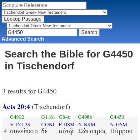
Advanced Search
Search the Bible for G4450
in Tischendorf
3 results for G4450
Acts 20:4
(Tischendorf)
G4902
G1161
G846
G4986
G4450
V-INI-3S
CONJ
P-DSM
N-NSM
N-GSM
συνείπετο
δὲ
αὐτῷ
Σώπατρος
Πύρρου
4