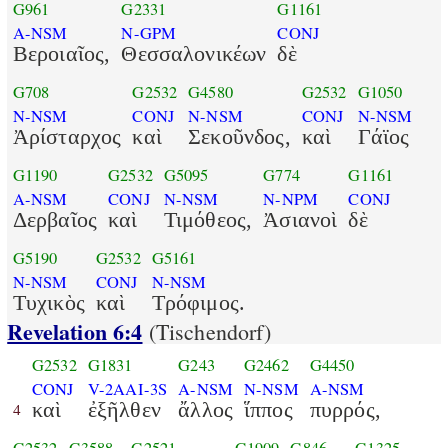
G961
G2331
G1161
A-NSM
N-GPM
CONJ
Βεροιαῖος,
Θεσσαλονικέων
δὲ
G708
G2532
G4580
G2532
G1050
N-NSM
CONJ
N-NSM
CONJ
N-NSM
Ἀρίσταρχος
καὶ
Σεκοῦνδος,
καὶ
Γάϊος
G1190
G2532
G5095
G774
G1161
A-NSM
CONJ
N-NSM
N-NPM
CONJ
Δερβαῖος
καὶ
Τιμόθεος,
Ἀσιανοὶ
δὲ
G5190
G2532
G5161
N-NSM
CONJ
N-NSM
Τυχικὸς
καὶ
Τρόφιμος.
Revelation 6:4
(Tischendorf)
G2532
G1831
G243
G2462
G4450
CONJ
V-2AAI-3S
A-NSM
N-NSM
A-NSM
καὶ
ἐξῆλθεν
ἄλλος
ἵππος
πυρρός,
4