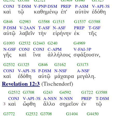
G2532
G3588
G2521
G1909
G846
G1325
CONJ
T-DSM
V-PNP-DSM
PREP
P-ASM
V-API-3S
καὶ
τῷ
καθημένῳ
ἐπ'
αὐτὸν
ἐδόθη
G846
G2983
G3588
G1515
G1537
G3588
P-DSM
V-2AAN
T-ASF
N-ASF
PREP
T-GSF
αὐτῷ
λαβεῖν
τὴν
εἰρήνην
ἐκ
τῆς
G1093
G2532
G2443
G240
G4969
N-GSF
CONJ
CONJ
C-APM
V-FAI-3P
γῆς
καὶ
ἵνα
ἀλλήλους
σφάξουσιν,
G2532
G1325
G846
G3162
G3173
CONJ
V-API-3S
P-DSM
N-NSF
A-NSF
καὶ
ἐδόθη
αὐτῷ
μάχαιρα
μεγάλη.
Revelation 12:3
(Tischendorf)
G2532
G3708
G243
G4592
G1722
G3588
CONJ
V-API-3S
A-NSN
N-NSN
PREP
T-DSM
καὶ
ὤφθη
ἄλλο
σημεῖον
ἐν
τῷ
3
G3772
G2532
G3708
G1404
G4450