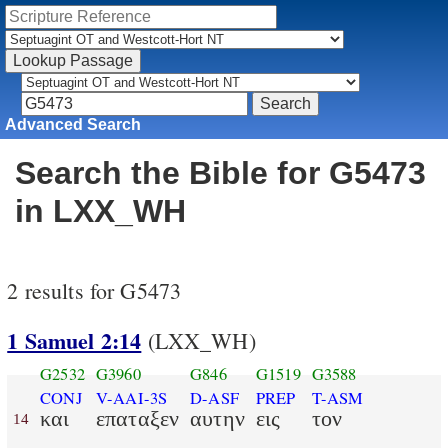
Advanced Search
Search the Bible for G5473
in LXX_WH
2 results for G5473
1 Samuel 2:14
(LXX_WH)
G2532
G3960
G846
G1519
G3588
CONJ
V-AAI-3S
D-ASF
PREP
T-ASM
και
επαταξεν
αυτην
εις
τον
14