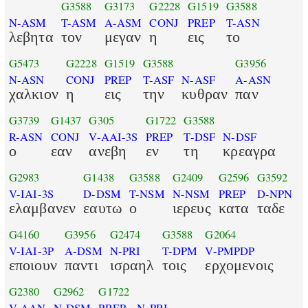
G3588
G3173
G2228
G1519
G3588
N-ASM
T-ASM
A-ASM
CONJ
PREP
T-ASN
λεβητα
τον
μεγαν
η
εις
το
G5473
G2228
G1519
G3588
G3956
N-ASN
CONJ
PREP
T-ASF
N-ASF
A-ASN
χαλκιον
η
εις
την
κυθραν
παν
G3739
G1437
G305
G1722
G3588
R-ASN
CONJ
V-AAI-3S
PREP
T-DSF
N-DSF
ο
εαν
ανεβη
εν
τη
κρεαγρα
G2983
G1438
G3588
G2409
G2596
G3592
V-IAI-3S
D-DSM
T-NSM
N-NSM
PREP
D-NPN
ελαμβανεν
εαυτω
ο
ιερευς
κατα
ταδε
G4160
G3956
G2474
G3588
G2064
V-IAI-3P
A-DSM
N-PRI
T-DPM
V-PMPDP
εποιουν
παντι
ισραηλ
τοις
ερχομενοις
G2380
G2962
G1722