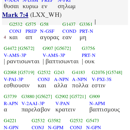
V-AAN
N-DSM
PREP
N-PRI
θυσαι
κυριω
εν
σηλωμ
Mark 7:4
(LXX_WH)
|
G2532
G575
G58
G1437
G3361
CONJ
PREP
N-GSF
COND
PRT-N
και
απ
αγορας
εαν
μη
4
G4472
[G5672]
G907
[G5672]
G3756
V-AMS-3P
V-AMS-3P
PRT-N
| ραντισωνται
| βαπτισωνται
| ουκ
G2068
[G5719]
G2532
G243
G4183
G2076
[G5748]
V-PAI-3P
CONJ
A-NPN
A-NPN
V-PXI-3S
εσθιουσιν
και
αλλα
πολλα
εστιν
G3739
G3880
[G5627]
G2902
[G5721]
G909
R-APN
V-2AAI-3P
V-PAN
N-APM
α
παρελαβον
κρατειν
βαπτισμους
G4221
G2532
G3582
G2532
G5473
N-GPN
CONJ
N-GPM
CONJ
N-GPN