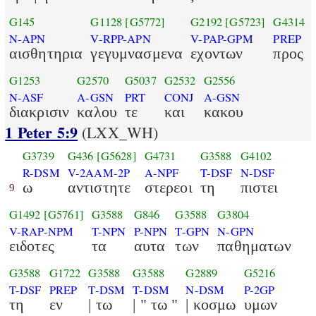
G145
G1128
[G5772]
G2192
[G5723]
G4314
N-APN
V-RPP-APN
V-PAP-GPM
PREP
αισθητηρια
γεγυμνασμενα
εχοντων
προς
G1253
G2570
G5037
G2532
G2556
N-ASF
A-GSN
PRT
CONJ
A-GSN
διακρισιν
καλου
τε
και
κακου
1 Peter 5:9
(LXX_WH)
G3739
G436
[G5628]
G4731
G3588
G4102
R-DSM
V-2AAM-2P
A-NPF
T-DSF
N-DSF
ω
αντιστητε
στερεοι
τη
πιστει
9
G1492
[G5761]
G3588
G846
G3588
G3804
V-RAP-NPM
T-NPN
P-NPN
T-GPN
N-GPN
ειδοτες
τα
αυτα
των
παθηματων
G3588
G1722
G3588
G3588
G2889
G5216
T-DSF
PREP
T-DSM
T-DSM
N-DSM
P-2GP
τη
εν
| τω
| " τω "
| κοσμω
υμων