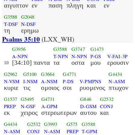
αιγυπτον
εν
παση
πληγη
και
εν
G3588
G2048
T-DSF
N-DSF
τη
ερημω
Psalms 35:10
(LXX_WH)
G3956
G3588
G3747
G1473
A-NPN
T-NPN
N-NPN
P-GS
V-FAI-3P
[34:10] παντα
τα
οστα
μου
ερουσιν
10
G2962
G5100
G3664
G4771
G4434
N-VSM
I-NSM
A-NSM
P-DS
V-PMPNS
N-ASM
κυριε
τις
ομοιος
σοι
ρυομενος
πτωχον
G1537
G5495
G4731
G846
G2532
PREP
N-GSF
A-GPM
D-GSM
CONJ
εκ
χειρος
στερεωτερων
αυτου
και
G4434
G2532
G3993
G575
G3588
N-ASM
CONJ
N-ASM
PREP
T-GPM