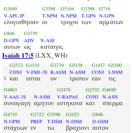
G3049
G3588
G5164
G3588
G716
V-API-3P
T-NPM
N-NPM
T-GPN
N-GPN
ελογισθησαν
οι
τροχοι
των
αρματων
G846
G3739
D-GPN
ADV
N-ASF
αυτων
ως
καταιγις
Isaiah 17:5
(LXX_WH)
G2532
G1510
G3739
G5158
G1437
G5100
CONJ
V-FMI-3S
R-ASM
N-ASM
CONJ
I-NSM
και
εσται
ον
τροπον
εαν
τις
5
G4863
G2476
G2532
G4690
V-AAS-3S
N-ASM
V-RAPAS
CONJ
N-ASN
συναγαγη
αμητον
εστηκοτα
και
σπερμα
G4719
G1722
G3588
G1023
G846
N-GPM
PREP
T-DSM
N-DSM
D-GSM
σταχυων
εν
τω
βραχιονι
αυτου