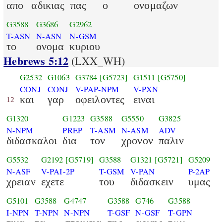
απο
αδικιας
πας
ο
ονομαζων
G3588
G3686
G2962
T-ASN
N-ASN
N-GSM
το
ονομα
κυριου
Hebrews 5:12
(LXX_WH)
G2532
G1063
G3784
[G5723]
G1511
[G5750]
CONJ
CONJ
V-PAP-NPM
V-PXN
και
γαρ
οφειλοντες
ειναι
12
G1320
G1223
G3588
G5550
G3825
N-NPM
PREP
T-ASM
N-ASM
ADV
διδασκαλοι
δια
τον
χρονον
παλιν
G5532
G2192
[G5719]
G3588
G1321
[G5721]
G5209
N-ASF
V-PAI-2P
T-GSM
V-PAN
P-2AP
χρειαν
εχετε
του
διδασκειν
υμας
G5101
G3588
G4747
G3588
G746
G3588
I-NPN
T-NPN
N-NPN
T-GSF
N-GSF
T-GPN