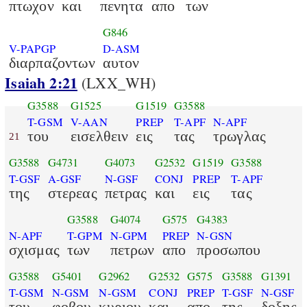
πτωχον
και
πενητα
απο
των
G846
V-PAPGP
D-ASM
διαρπαζοντων
αυτον
Isaiah 2:21
(LXX_WH)
G3588
G1525
G1519
G3588
T-GSM
V-AAN
PREP
T-APF
N-APF
του
εισελθειν
εις
τας
τρωγλας
21
G3588
G4731
G4073
G2532
G1519
G3588
T-GSF
A-GSF
N-GSF
CONJ
PREP
T-APF
της
στερεας
πετρας
και
εις
τας
G3588
G4074
G575
G4383
N-APF
T-GPM
N-GPM
PREP
N-GSN
σχισμας
των
πετρων
απο
προσωπου
G3588
G5401
G2962
G2532
G575
G3588
G1391
T-GSM
N-GSM
N-GSM
CONJ
PREP
T-GSF
N-GSF
του
φοβου
κυριου
και
απο
της
δοξης