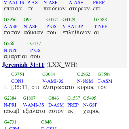
V-AAI-1S
P-AS
N-ASF
A-ASF
PREP
επαισα
σε
παιδειαν
στερεαν
επι
G3956
G93
G4771
G4129
G3588
A-ASF
N-ASF
P-GS
V-AAI-3P
T-NPF
πασαν
αδικιαν
σου
επληθυναν
αι
G266
G4771
N-NPF
P-GS
αμαρτιαι
σου
Jeremiah 31:11
(LXX_WH)
G3754
G3084
G2962
G3588
CONJ
V-AMI-3S
N-NSM
T-ASM
[38:11] οτι
ελυτρωσατο
κυριος
τον
11
G2384
G1807
G846
G1537
G5495
N-PRI
V-AMI-3S
D-ASM
PREP
N-GSF
ιακωβ
εξειλατο
αυτον
εκ
χειρος
G4731
G846
A-GPM
D-GSM