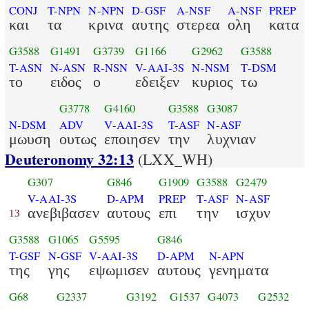
CONJ
T-NPN
N-NPN
D-GSF
A-NSF
A-NSF
PREP
και
τα
κρινα
αυτης
στερεα
ολη
κατα
G3588
G1491
G3739
G1166
G2962
G3588
T-ASN
N-ASN
R-NSN
V-AAI-3S
N-NSM
T-DSM
το
ειδος
ο
εδειξεν
κυριος
τω
G3778
G4160
G3588
G3087
N-DSM
ADV
V-AAI-3S
T-ASF
N-ASF
μωυση
ουτως
εποιησεν
την
λυχνιαν
Deuteronomy 32:13
(LXX_WH)
G307
G846
G1909
G3588
G2479
V-AAI-3S
D-APM
PREP
T-ASF
N-ASF
ανεβιβασεν
αυτους
επι
την
ισχυν
13
G3588
G1065
G5595
G846
T-GSF
N-GSF
V-AAI-3S
D-APM
N-APN
της
γης
εψωμισεν
αυτους
γενηματα
G68
G2337
G3192
G1537
G4073
G2532