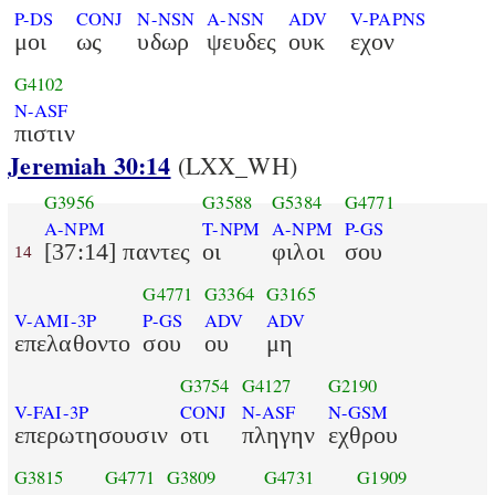
P-DS
CONJ
N-NSN
A-NSN
ADV
V-PAPNS
μοι
ως
υδωρ
ψευδες
ουκ
εχον
G4102
N-ASF
πιστιν
Jeremiah 30:14
(LXX_WH)
G3956
G3588
G5384
G4771
A-NPM
T-NPM
A-NPM
P-GS
[37:14] παντες
οι
φιλοι
σου
14
G4771
G3364
G3165
V-AMI-3P
P-GS
ADV
ADV
επελαθοντο
σου
ου
μη
G3754
G4127
G2190
V-FAI-3P
CONJ
N-ASF
N-GSM
επερωτησουσιν
οτι
πληγην
εχθρου
G3815
G4771
G3809
G4731
G1909