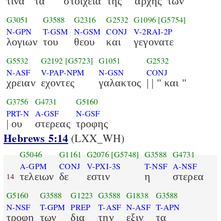
τινα
τα
στοιχεια
της
αρχης
των
G3051
G3588
G2316
G2532
G1096
[G5754]
N-GPN
T-GSM
N-GSM
CONJ
V-2RAI-2P
λογιων
του
θεου
και
γεγονατε
G5532
G2192
[G5723]
G1051
G2532
N-ASF
V-PAP-NPM
N-GSN
CONJ
χρειαν
εχοντες
γαλακτος
| | " και "
G3756
G4731
G5160
PRT-N
A-GSF
N-GSF
| ου
στερεας
τροφης
Hebrews 5:14
(LXX_WH)
G5046
G1161
G2076
[G5748]
G3588
G4731
A-GPM
CONJ
V-PXI-3S
T-NSF
A-NSF
τελειων
δε
εστιν
η
στερεα
14
G5160
G3588
G1223
G3588
G1838
G3588
N-NSF
T-GPM
PREP
T-ASF
N-ASF
T-APN
τροφη
των
δια
την
εξιν
τα