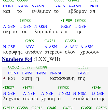
G2532
G3588
G3588
G1442
G575
CONJ
T-ASN
N-ASN
T-ASN
A-ASN
PREP
και
το
ενθεμιον
το
εβδομον
απ
G3588
G1909
G3588
A-GSN
T-GSN
N-GSN
PREP
T-GSF
ακρου
του
λαμπαδιου
επι
της
G509
G4731
G3650
N-GSF
ADV
A-ASN
A-ASN
A-ASN
κορυφης
ανωθεν
στερεον
ολον
χρυσουν
Numbers 8:4
(LXX_WH)
G2532
G3778
G3588
G3588
CONJ
D-NSF
T-NSF
N-NSF
T-GSF
και
αυτη
η
κατασκευη
της
4
G3087
G4731
G3588
G846
N-GSF
A-NSF
A-NSF
T-NSM
N-NSM
D-GSF
λυχνιας
στερεα
χρυση
ο
καυλος
αυτης
G2532
G3588
G2918
G846
G4731
G3650
G2596