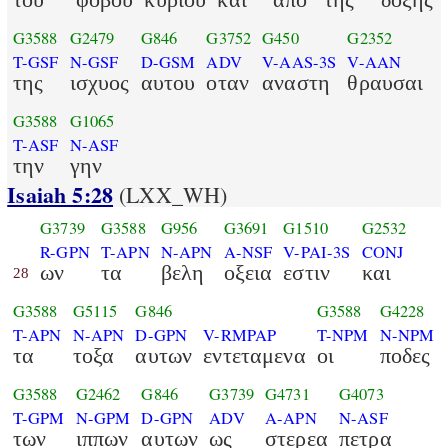
G3588
G2479
G846
G3752
G450
G2352
T-GSF
N-GSF
D-GSM
ADV
V-AAS-3S
V-AAN
της
ισχυος
αυτου
οταν
αναστη
θραυσαι
G3588
G1065
T-ASF
N-ASF
την
γην
Isaiah 5:28
(LXX_WH)
G3739
G3588
G956
G3691
G1510
G2532
R-GPN
T-APN
N-APN
A-NSF
V-PAI-3S
CONJ
ων
τα
βελη
οξεια
εστιν
και
28
G3588
G5115
G846
G3588
G4228
T-APN
N-APN
D-GPN
V-RMPAP
T-NPM
N-NPM
τα
τοξα
αυτων
εντεταμενα
οι
ποδες
G3588
G2462
G846
G3739
G4731
G4073
T-GPM
N-GPM
D-GPN
ADV
A-APN
N-ASF
των
ιππων
αυτων
ως
στερεα
πετρα