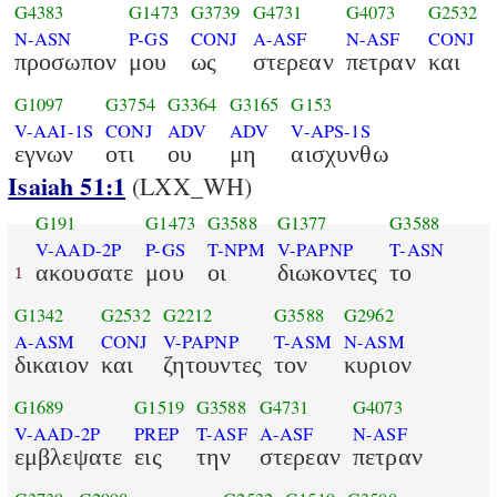
G4383
G1473
G3739
G4731
G4073
G2532
N-ASN
P-GS
CONJ
A-ASF
N-ASF
CONJ
προσωπον
μου
ως
στερεαν
πετραν
και
G1097
G3754
G3364
G3165
G153
V-AAI-1S
CONJ
ADV
ADV
V-APS-1S
εγνων
οτι
ου
μη
αισχυνθω
Isaiah 51:1
(LXX_WH)
G191
G1473
G3588
G1377
G3588
V-AAD-2P
P-GS
T-NPM
V-PAPNP
T-ASN
ακουσατε
μου
οι
διωκοντες
το
1
G1342
G2532
G2212
G3588
G2962
A-ASM
CONJ
V-PAPNP
T-ASM
N-ASM
δικαιον
και
ζητουντες
τον
κυριον
G1689
G1519
G3588
G4731
G4073
V-AAD-2P
PREP
T-ASF
A-ASF
N-ASF
εμβλεψατε
εις
την
στερεαν
πετραν