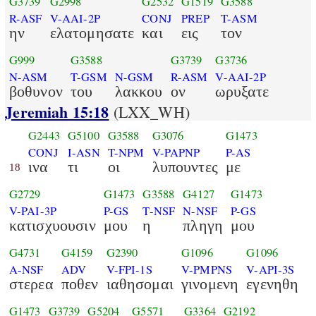
G3739
G2998
G2532
G1519
G3588
R-ASF
V-AAI-2P
CONJ
PREP
T-ASM
ην
ελατομησατε
και
εις
τον
G999
G3588
G3739
G3736
N-ASM
T-GSM
N-GSM
R-ASM
V-AAI-2P
βοθυνον
του
λακκου
ον
ωρυξατε
Jeremiah 15:18
(LXX_WH)
G2443
G5100
G3588
G3076
G1473
CONJ
I-ASN
T-NPM
V-PAPNP
P-AS
ινα
τι
οι
λυπουντες
με
18
G2729
G1473
G3588
G4127
G1473
V-PAI-3P
P-GS
T-NSF
N-NSF
P-GS
κατισχυουσιν
μου
η
πληγη
μου
G4731
G4159
G2390
G1096
G1096
A-NSF
ADV
V-FPI-1S
V-PMPNS
V-API-3S
στερεα
ποθεν
ιαθησομαι
γινομενη
εγενηθη
G1473
G3739
G5204
G5571
G3364
G2192