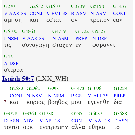
G270
G2532
G1510
G3739
G5158
G1437
V-AAS-3S
CONJ
V-FMI-3S
R-ASM
N-ASM
CONJ
αμηση
και
εσται
ον
τροπον
εαν
G5100
G4863
G4719
G1722
G5327
I-NSM
V-AAS-3S
N-ASM
PREP
N-DSF
τις
συναγαγη
σταχυν
εν
φαραγγι
G4731
A-DSF
στερεα
Isaiah 50:7
(LXX_WH)
G2532
G2962
G998
G1473
G1096
G1223
CONJ
N-NSM
N-NSM
P-GS
V-API-3S
PREP
και
κυριος
βοηθος
μου
εγενηθη
δια
7
G3778
G3364
G1788
G235
G5087
G3588
D-ASN
ADV
V-API-1S
CONJ
V-AAI-1S
T-ASN
τουτο
ουκ
ενετραπην
αλλα
εθηκα
το