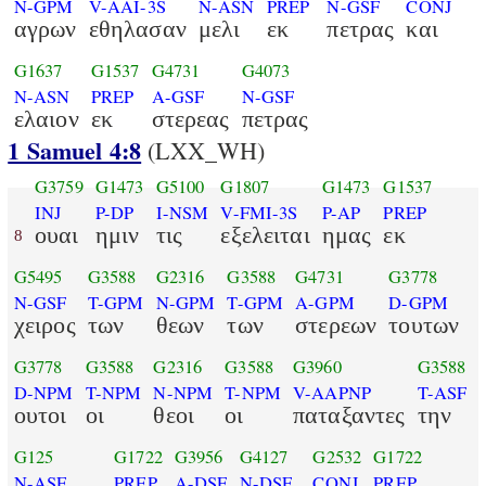
N-GPM
V-AAI-3S
N-ASN
PREP
N-GSF
CONJ
αγρων
εθηλασαν
μελι
εκ
πετρας
και
G1637
G1537
G4731
G4073
N-ASN
PREP
A-GSF
N-GSF
ελαιον
εκ
στερεας
πετρας
1 Samuel 4:8
(LXX_WH)
G3759
G1473
G5100
G1807
G1473
G1537
INJ
P-DP
I-NSM
V-FMI-3S
P-AP
PREP
ουαι
ημιν
τις
εξελειται
ημας
εκ
8
G5495
G3588
G2316
G3588
G4731
G3778
N-GSF
T-GPM
N-GPM
T-GPM
A-GPM
D-GPM
χειρος
των
θεων
των
στερεων
τουτων
G3778
G3588
G2316
G3588
G3960
G3588
D-NPM
T-NPM
N-NPM
T-NPM
V-AAPNP
T-ASF
ουτοι
οι
θεοι
οι
παταξαντες
την
G125
G1722
G3956
G4127
G2532
G1722
N-ASF
PREP
A-DSF
N-DSF
CONJ
PREP