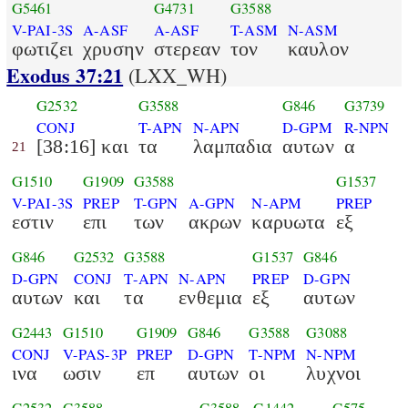
G5461
G4731
G3588
V-PAI-3S
A-ASF
A-ASF
T-ASM
N-ASM
φωτιζει
χρυσην
στερεαν
τον
καυλον
Exodus 37:21
(LXX_WH)
G2532
G3588
G846
G3739
CONJ
T-APN
N-APN
D-GPM
R-NPN
[38:16] και
τα
λαμπαδια
αυτων
α
21
G1510
G1909
G3588
G1537
V-PAI-3S
PREP
T-GPN
A-GPN
N-APM
PREP
εστιν
επι
των
ακρων
καρυωτα
εξ
G846
G2532
G3588
G1537
G846
D-GPN
CONJ
T-APN
N-APN
PREP
D-GPN
αυτων
και
τα
ενθεμια
εξ
αυτων
G2443
G1510
G1909
G846
G3588
G3088
CONJ
V-PAS-3P
PREP
D-GPN
T-NPM
N-NPM
ινα
ωσιν
επ
αυτων
οι
λυχνοι