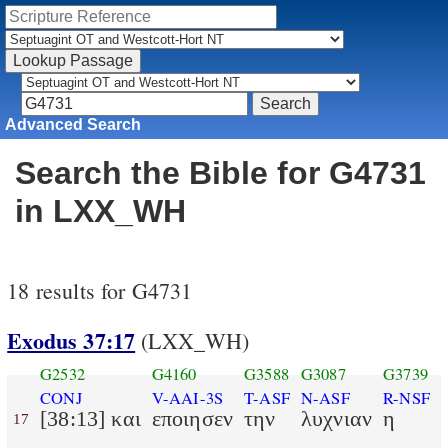
Advanced Search
Search the Bible for G4731
in LXX_WH
18 results for G4731
Exodus 37:17
(LXX_WH)
G2532
G4160
G3588
G3087
G3739
CONJ
V-AAI-3S
T-ASF
N-ASF
R-NSF
[38:13] και
εποιησεν
την
λυχνιαν
η
17