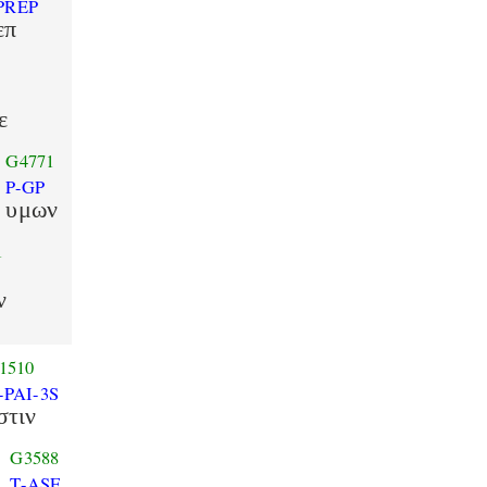
PREP
επ
ε
G4771
P-GP
υμων
1
ν
1510
-PAI-3S
στιν
G3588
T-ASF