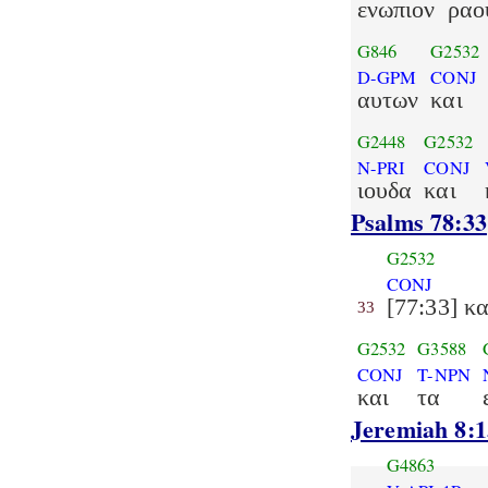
ενωπιον
ραο
G846
G2532
D-GPM
CONJ
αυτων
και
G2448
G2532
N-PRI
CONJ
ιουδα
και
Psalms 78:33
G2532
CONJ
[77:33] κα
33
G2532
G3588
CONJ
T-NPN
και
τα
Jeremiah 8:1
G4863