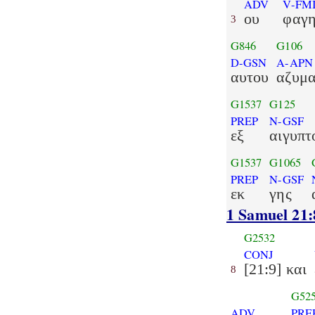
ADV
V-FMI
ου
φαγ
3
G846
G106
D-GSN
A-APN
αυτου
αζυμ
G1537
G125
PREP
N-GSF
εξ
αιγυπτ
G1537
G1065
PREP
N-GSF
εκ
γης
1 Samuel 21:
G2532
CONJ
[21:9] και
8
G52
ADV
PRE