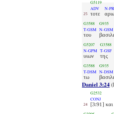
G5119
ADV
N-PR
τοτε
αρι
25
G3588
G935
T-GSM
N-GSM
του
βασιλ
G5207
G3588
N-GPM
T-GSF
υιων
της
G3588
G935
T-DSM
N-DSM
τω
βασιλ
Daniel 3:24
(
G2532
CONJ
[3:91] και
24
G2296
G