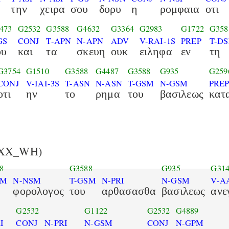
την
χειρα
σου
δορυ
η
ρομφαια
οτι
473
G2532
G3588
G4632
G3364
G2983
G1722
G358
GS
CONJ
T-APN
N-APN
ADV
V-RAI-1S
PREP
T-DS
ου
και
τα
σκευη
ουκ
ειληφα
εν
τη
G3754
G1510
G3588
G4487
G3588
G935
G259
CONJ
V-IAI-3S
T-ASN
N-ASN
T-GSM
N-GSM
PRE
οτι
ην
το
ρημα
του
βασιλεως
κατ
XX_WH)
8
G3588
G935
G31
SM
N-NSM
T-GSM
N-PRI
N-GSM
V-A
φορολογος
του
αρθασασθα
βασιλεως
ανε
G2532
G1122
G2532
G4889
I
CONJ
N-PRI
N-GSM
CONJ
N-GPM