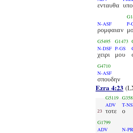
ενταυθα
υπο
G1
N-ASF
P-
ρομφαιαν
μ
G5495
G1473
N-DSF
P-GS
χειρι
μου
G4710
N-ASF
σπουδην
Ezra 4:23
(L
G5119
G358
ADV
T-N
τοτε
ο
23
G1799
ADV
N-PR