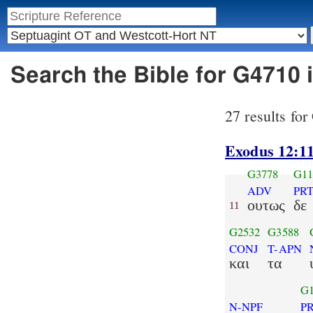
Search the Bible for G4710
27 results fo
Exodus 12:1
G3778
G11
ADV
PR
ουτως
δε
11
G2532
G3588
CONJ
T-APN
και
τα
G1
N-NPF
P