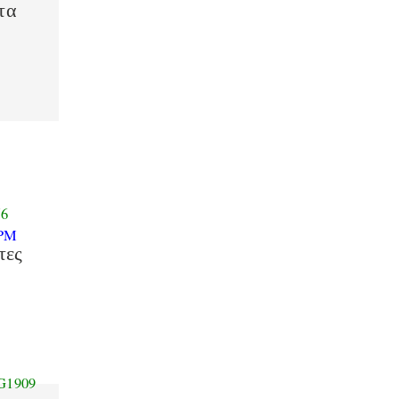
τα
η
6
PM
τες
G1909