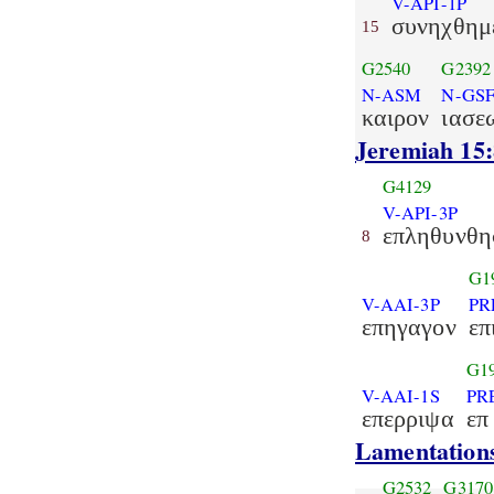
V-API-1P
συνηχθημ
15
G2540
G2392
N-ASM
N-GS
καιρον
ιασε
Jeremiah 15:
G4129
V-API-3P
επληθυνθη
8
G1
V-AAI-3P
PR
επηγαγον
επ
G1
V-AAI-1S
PR
επερριψα
επ
Lamentations
G2532
G3170