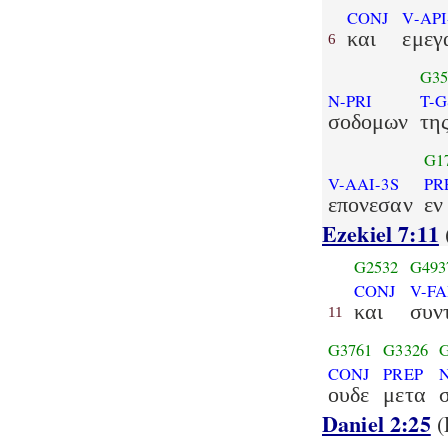
CONJ
V-API
και
εμεγ
6
G35
N-PRI
T-G
σοδομων
τη
G1
V-AAI-3S
PR
επονεσαν
εν
Ezekiel 7:11
G2532
G493
CONJ
V-FA
και
συν
11
G3761
G3326
CONJ
PREP
ουδε
μετα
Daniel 2:25
(