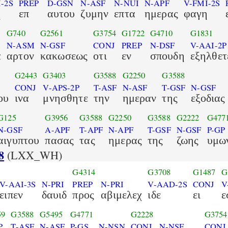
-2S
PREP
D-GSN
N-ASF
N-NUI
N-APF
V-FMI-2S
η
επ
αυτου
ζυμην
επτα
ημερας
φαγη
G740
G2561
G3754
G1722
G4710
G1831
N-ASM
N-GSF
CONJ
PREP
N-DSF
V-AAI-2P
α
αρτον
κακωσεως
οτι
εν
σπουδη
εξηλθετ
G2443
G3403
G3588
G2250
G3588
CONJ
V-APS-2P
T-ASF
N-ASF
T-GSF
N-GSF
ου
ινα
μνησθητε
την
ημεραν
της
εξοδιας
G125
G3956
G3588
G2250
G3588
G2222
G477
N-GSF
A-APF
T-APF
N-APF
T-GSF
N-GSF
P-GP
αιγυπτου
πασας
τας
ημερας
της
ζωης
υμω
8
(LXX_WH)
G4314
G3708
G1487
G
V-AAI-3S
N-PRI
PREP
N-PRI
V-AAD-2S
CONJ
V
ειπεν
δαυιδ
προς
αβιμελεχ
ιδε
ει
ε
59
G3588
G5495
G4771
G2228
G3754
P
T-ASF
N-ASF
P-GS
N-NSN
CONJ
N-NSF
CONJ