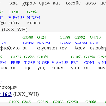
ν
ταις
χερσιν
υμων
και
εδεσθε
αυτο
με
57
G1510
G2962
RI
V-PAI-3S
N-DSM
σχα
εστιν
κυριω
3
(LXX_WH)
G3588
G124
G3588
G2992
G4710
I-3P
T-NPM
N-NPM
T-ASM
N-ASM
N-DSF
εβιαζοντο
οι
αιγυπτιοι
τον
λαον
σπουδ
6
G1537
G3588
G1065
G1063
G3754
G395
APM
PREP
T-GSF
N-GSF
V-AAI-3P
PRT
CONJ
A-N
τους
εκ
της
γης
ειπαν
γαρ
οτι
παν
P
ησκομεν
 16:3
(LXX_WH)
G1909
G846
G2219
G2033
G2250
G2068