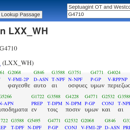
 in LXX_WH
r G4710
1
(LXX_WH)
61
G2068
G846
G3588
G3751
G4771
G4024
T
V-FMI-2P
D-ASN
T-NPF
N-NPF
P-GP
V-RPPNP
φαγεσθε
αυτο
αι
οσφυες
υμων
περιεζω
G5266
G1722
G3588
G4228
G4771
G2532
G358
N-APN
PREP
T-DPM
N-DPM
P-GP
CONJ
T-NP
υποδηματα
εν
τοις
ποσιν
υμων
και
αι
722
G3588
G5495
G4771
G2532
G2068
G846
G3
REP
T-DPF
N-DPF
P-GP
CONJ
V-FMI-2P
D-ASN
PR