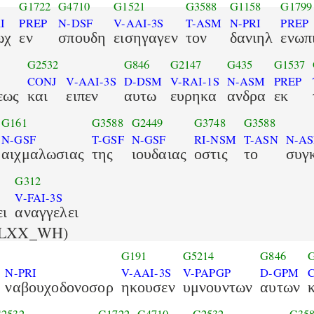
G1722
G4710
G1521
G3588
G1158
G1799
I
PREP
N-DSF
V-AAI-3S
T-ASM
N-PRI
PREP
ωχ
εν
σπουδη
εισηγαγεν
τον
δανιηλ
ενωπ
G2532
G846
G2147
G435
G1537
CONJ
V-AAI-3S
D-DSM
V-RAI-1S
N-ASM
PREP
εως
και
ειπεν
αυτω
ευρηκα
ανδρα
εκ
G161
G3588
G2449
G3748
G3588
N-GSF
T-GSF
N-GSF
RI-NSM
T-ASN
N-A
αιχμαλωσιας
της
ιουδαιας
οστις
το
συγ
G312
V-FAI-3S
ει
αναγγελει
LXX_WH)
G191
G5214
G846
N-PRI
V-AAI-3S
V-PAPGP
D-GPM
ναβουχοδονοσορ
ηκουσεν
υμνουντων
αυτων
2532
G1722
G4710
G2532
G35