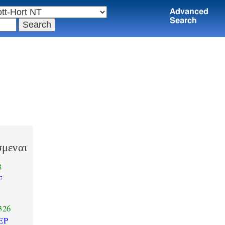
Advanced
Search
σμεναι
8
F
326
EP