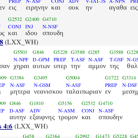
PREP
N-ASF
CONJ
ADV
V-IAI-3S
A-NPN
PR
εν
εις
ειρηνην
και
ουκ
ην
αγαθα
εις
G2532
G2400
G4710
F
CONJ
INJ
N-NSF
ως
και
ιδου
σπουδη
8
(LXX_WH)
G5503
G846
G5228
G3588
G285
G3588
G22
N-NPF
D-GPM
PREP
T-ASF
N-ASF
T-GSF
N-G
σαν
χηραι
αυτων
υπερ
την
αμμον
της
θαλ
909
G3384
G3495
G5004
G1722
G3314
EP
N-ASF
N-GSM
N-ASF
PREP
N-DSF
ι
μητερα
νεανισκου
ταλαιπωριαν
εν
μεση
909
G846
G1810
G5156
G2532
G4710
EP
D-ASF
ADV
N-ASM
CONJ
N-ASF
αυτην
εξαιφνης
τρομον
και
σπουδην
 4:6
(LXX_WH)
G458
G2364
G2992
G1473
G5228
G4