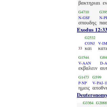
βακτηριαι
ε
G4710
G39
N-GSF
N-P
σπουδης
πα
Exodus 12:3
G2532
CONJ
V-IM
και
κατ
33
G1544
G84
V-AAN
D-
εκβαλειν
αυ
G1473
G599
P-NP
V-PAI-1
ημεις
αποθν
Deuteronomy
G3364
G2068