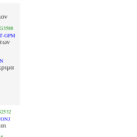
ιον
G3588
T-GPM
των
SN
κριμα
G2532
CONJ
και
88