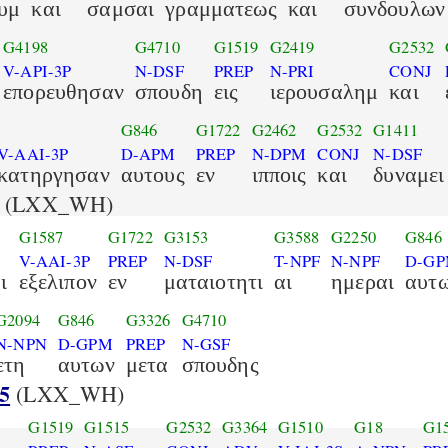
υμ
και
σαμσαι
γραμματεως
και
συνδουλων
G4198
G4710
G1519
G2419
G2532
V-API-3P
N-DSF
PREP
N-PRI
CONJ
επορευθησαν
σπουδη
εις
ιερουσαλημ
και
G846
G1722
G2462
G2532
G1411
V-AAI-3P
D-APM
PREP
N-DPM
CONJ
N-DSF
κατηργησαν
αυτους
εν
ιπποις
και
δυναμει
(LXX_WH)
G1587
G1722
G3153
G3588
G2250
G846
V-AAI-3P
PREP
N-DSF
T-NPF
N-NPF
D-G
ι
εξελιπον
εν
ματαιοτητι
αι
ημεραι
αυτ
G2094
G846
G3326
G4710
N-NPN
D-GPM
PREP
N-GSF
ετη
αυτων
μετα
σπουδης
5
(LXX_WH)
G1519
G1515
G2532
G3364
G1510
G18
G1