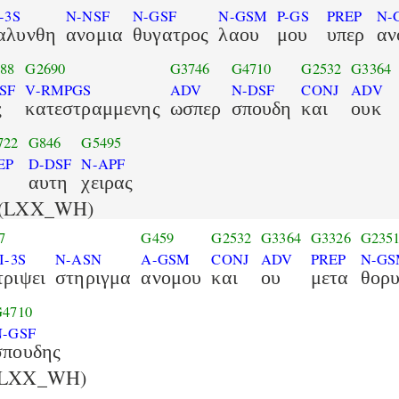
-3S
N-NSF
N-GSF
N-GSM
P-GS
PREP
N-
αλυνθη
ανομια
θυγατρος
λαου
μου
υπερ
αν
88
G2690
G3746
G4710
G2532
G3364
SF
V-RMPGS
ADV
N-DSF
CONJ
ADV
ς
κατεστραμμενης
ωσπερ
σπουδη
και
ουκ
722
G846
G5495
EP
D-DSF
N-APF
αυτη
χειρας
(LXX_WH)
7
G459
G2532
G3364
G3326
G235
I-3S
N-ASN
A-GSM
CONJ
ADV
PREP
N-G
τριψει
στηριγμα
ανομου
και
ου
μετα
θορ
G4710
N-GSF
σπουδης
LXX_WH)