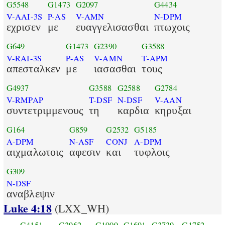
G5548
G1473
G2097
G4434
V-AAI-3S
P-AS
V-AMN
N-DPM
εχρισεν
με
ευαγγελισασθαι
πτωχοις
G649
G1473
G2390
G3588
V-RAI-3S
P-AS
V-AMN
T-APM
απεσταλκεν
με
ιασασθαι
τους
G4937
G3588
G2588
G2784
V-RMPAP
T-DSF
N-DSF
V-AAN
συντετριμμενους
τη
καρδια
κηρυξαι
G164
G859
G2532
G5185
A-DPM
N-ASF
CONJ
A-DPM
αιχμαλωτοις
αφεσιν
και
τυφλοις
G309
N-DSF
αναβλεψιν
Luke 4:18
(LXX_WH)