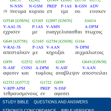
G4151
G2962
G1909
G1691
G3739
G1752
N-NSN
N-GSM
PREP
P-1AS
R-GSN
ADV
πνευμα
κυριου
επ
εμε
ου
εινεκεν
18
G5548
[G5656]
G3165
G2097
[G5670]
G4434
V-AAI-3S
P-1AS
V-AMN
A-DPM
εχρισεν
με
ευαγγελισασθαι
πτωχοις
G649
[G5758]
G3165
G2784
[G5658]
G164
V-RAI-3S
P-1AS
V-AAN
N-DPM
απεσταλκεν
με
κηρυξαι
αιχμαλωτοις
G859
G2532
G5185
G309
G649
[G5658]
N-ASF
CONJ
A-DPM
N-ASF
V-AAN
αφεσιν
και
τυφλοις
αναβλεψιν
αποστειλαι
G2352
[G5772]
G1722
G859
V-RPP-APM
PREP
N-DSF
τεθραυσμενους
εν
αφεσει
STUDY BIBLE
QUESTIONS AND ANSWERS
STRONG'S CONCORDANCE
BIBLE VERSIONS