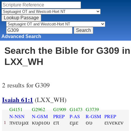
Advanced Search
Search the Bible for G309 in
LXX_WH
2 results for G309
Isaiah 61:1
(LXX_WH)
G4151
G2962
G1909
G1473
G3739
N-NSN
N-GSM
PREP
P-AS
R-GSM
PREP
πνευμα
κυριου
επ
εμε
ου
εινεκεν
1