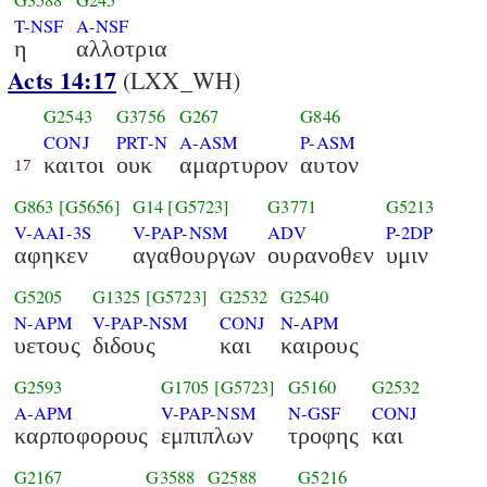
G3588
G245
T-NSF
A-NSF
η
αλλοτρια
Acts 14:17
(LXX_WH)
G2543
G3756
G267
G846
CONJ
PRT-N
A-ASM
P-ASM
καιτοι
ουκ
αμαρτυρον
αυτον
17
G863
[G5656]
G14
[G5723]
G3771
G5213
V-AAI-3S
V-PAP-NSM
ADV
P-2DP
αφηκεν
αγαθουργων
ουρανοθεν
υμιν
G5205
G1325
[G5723]
G2532
G2540
N-APM
V-PAP-NSM
CONJ
N-APM
υετους
διδους
και
καιρους
G2593
G1705
[G5723]
G5160
G2532
A-APM
V-PAP-NSM
N-GSF
CONJ
καρποφορους
εμπιπλων
τροφης
και
G2167
G3588
G2588
G5216