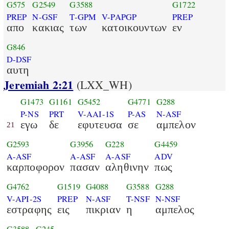
G575
G2549
G3588
G1722
PREP
N-GSF
T-GPM
V-PAPGP
PREP
απο
κακιας
των
κατοικουντων
εν
G846
D-DSF
αυτη
Jeremiah 2:21
(LXX_WH)
G1473
G1161
G5452
G4771
G288
P-NS
PRT
V-AAI-1S
P-AS
N-ASF
εγω
δε
εφυτευσα
σε
αμπελον
21
G2593
G3956
G228
G4459
A-ASF
A-ASF
A-ASF
ADV
καρποφορον
πασαν
αληθινην
πως
G4762
G1519
G4088
G3588
G288
V-API-2S
PREP
N-ASF
T-NSF
N-NSF
εστραφης
εις
πικριαν
η
αμπελος