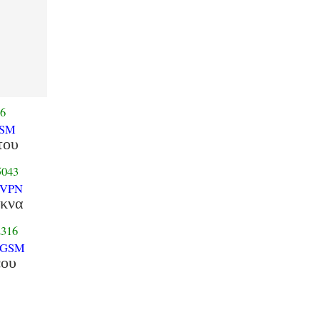
6
GSM
του
043
-VPN
εκνα
316
-GSM
εου