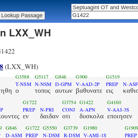
 in LXX_WH
 G1422
8
(LXX_WH)
G3588
G5117
G846
G900
G1519
T-NSM
N-NSM
D-GPM
V-AAD-2P
PREP
N-AS
τηθη
ο
τοπος
αυτων
βαθυνατε
εις
καθι
G1722
G3754
G1422
G4160
NP
PREP
N-PRI
CONJ
A-APN
V-AAI-3S
κουντες
εν
δαιδαν
οτι
δυσκολα
εποιησεν
9
G846
G1722
G5550
G3739
G1980
G190
P
D-ASM
PREP
N-DSM
R-DSM
V-AMI-1S
PREP