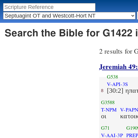
Search the Bible for G1422
2 results for
Jeremiah 49:
G538
V-API-3S
[30:2] ηπα
8
G3588
T-NPM
V-PAP
οι
κατοι
G71
G190
V-AAI-3P
PRE