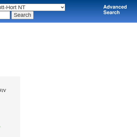
Advanced
Search
F
σιν
9