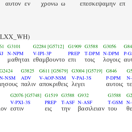
αυτον
εν
χρονω
ω
επεσκεψαμην
επ
(LXX_WH)
61
G3101
G2284
[G5712]
G1909
G3588
G3056
G84
NJ
N-NPM
V-IPI-3P
PREP
T-DPM
N-DPM
P-
μαθηται
εθαμβουντο
επι
τοις
λογοις
αυ
G2424
G3825
G611
[G5679]
G3004
[G5719]
G846
G5
N-NSM
ADV
V-AOP-NSM
V-PAI-3S
P-DPM
N
ιησους
παλιν
αποκριθεις
λεγει
αυτοις
τ
G2076
[G5748]
G1519
G3588
G932
G3588
G2
V-PXI-3S
PREP
T-ASF
N-ASF
T-GSM
N
λον
εστιν
εις
την
βασιλειαν
του
θ