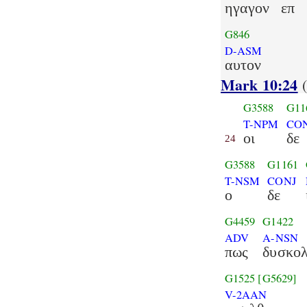
ηγαγον
επ
G846
D-ASM
αυτον
Mark 10:24
G3588
G11
T-NPM
CO
οι
δε
24
G3588
G1161
T-NSM
CONJ
ο
δε
G4459
G1422
ADV
A-NSN
πως
δυσκο
G1525
[G5629]
V-2AAN